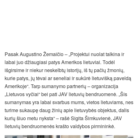
Pasak Augustino Žemaičio – „Projektui nuolat talkina ir
labai juo džiaugiasi patys Amerikos lietuviai. Todėl
išgirsime ir niekur neskelbtų istorijų, iš tų pačių žmonių,
kurie patys, jų tėvai ar seneliai ir sukūrė lietuvišką paveldą
Amerikoje“. Tarp sumanymo partnerių – organizacija
„Lietuvos vyčiai“ bei pati JAV lietuvių bendruomenė. „Šis
sumanymas yra labai svarbus mums, vietos lietuviams, nes
turime sukaupę daug žinių apie lietuvybės objektus, dalis
kurių šiuo metu nyksta“ – rašė Sigita Šimkuvienė, JAV
lietuvių bendruomenės krašto valdybos pirmininkė.