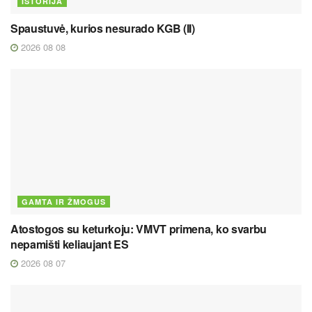
ISTORIJA
Spaustuvė, kurios nesurado KGB (II)
2026 08 08
GAMTA IR ŽMOGUS
Atostogos su keturkoju: VMVT primena, ko svarbu
nepamišti keliaujant ES
2026 08 07