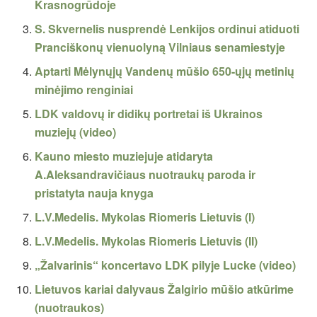
Krasnogrūdoje
S. Skvernelis nusprendė Lenkijos ordinui atiduoti
Pranciškonų vienuolyną Vilniaus senamiestyje
Aptarti Mėlynųjų Vandenų mūšio 650-ųjų metinių
minėjimo renginiai
LDK valdovų ir didikų portretai iš Ukrainos
muziejų (video)
Kauno miesto muziejuje atidaryta
A.Aleksandravičiaus nuotraukų paroda ir
pristatyta nauja knyga
L.V.Medelis. Mykolas Riomeris Lietuvis (I)
L.V.Medelis. Mykolas Riomeris Lietuvis (II)
„Žalvarinis“ koncertavo LDK pilyje Lucke (video)
Lietuvos kariai dalyvaus Žalgirio mūšio atkūrime
(nuotraukos)