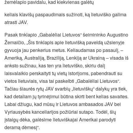
žemėlapio pavidalu, kad kiekvienas galėtų
keliais klavišų paspaudimais sužinoti, ką lietuviško galima
atrasti JAV.
Pasak tinklapio „Gabalėliai Lietuvos“ šeimininko Augustino
Žemaičio, „Šis tinklapis apie lietuvišką paveldą užsienyje
gyvuoja jau penkerius metus. Keliaudamas po pasaulį, –
Ameriką, Australiją, Braziliją, Lenkiją ar Ukrainą – visada iš
anksto sužinau, kas ten yra lietuviško, skiriu dalį
laisvalaikio perskaityti tų vietų istorijoms, pabendrauti su
vietos lietuviais, visa tai paskelbti „Gabalėliai Lietuvos“.
Tačiau šiaurės rytų JAV svarbių „lietuviškų“ dalykų yra tiek,
kad detaliam jų tyrinėjimui būtina skirti bent kelias savaites.
Labai džiugu, kad mūsų ir Lietuvos ambasados JAV bei
Vyriausybės kanceliarijos požiūriai sutapo. Todėl, šių
įstaigų dėka, galėsime lietuviškajai Amerikai parodyti
deramą dėmesį“.