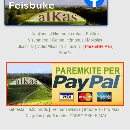
Naujienos
|
Nuomonių ratas
|
Kultūra
Visuomenė
|
Gamta ir žmogus
|
Mokslas
Skaitiniai
|
VideoAlkas
|
Visi rašiniai
|
Paremkite Alką
Pradžia
ket testai
|
fs25 mods
|
Refinansavimas
|
iPhone 16 Pro Max
|
Daigyklos
|
gta 5 mods
|
DARBO SKELBIMAI