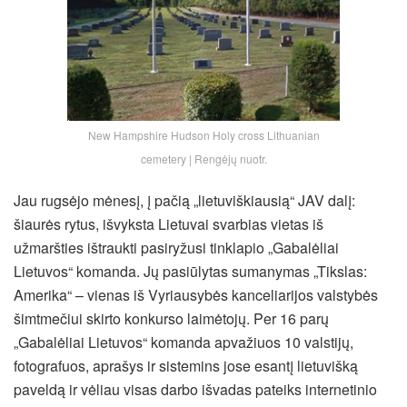
New Hampshire Hudson Holy cross Lithuanian
cemetery | Rengėjų nuotr.
Jau rugsėjo mėnesį, į pačią „lietuviškiausią“ JAV dalį:
šiaurės rytus, išvyksta Lietuvai svarbias vietas iš
užmaršties ištraukti pasiryžusi tinklapio „Gabalėliai
Lietuvos“ komanda. Jų pasiūlytas sumanymas „Tikslas:
Amerika“ – vienas iš Vyriausybės kanceliarijos valstybės
šimtmečiui skirto konkurso laimėtojų. Per 16 parų
„Gabalėliai Lietuvos“ komanda apvažiuos 10 valstijų,
fotografuos, aprašys ir sistemins jose esantį lietuvišką
paveldą ir vėliau visas darbo išvadas pateiks internetinio