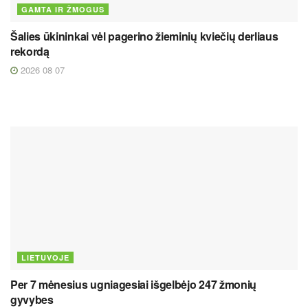
GAMTA IR ŽMOGUS
Šalies ūkininkai vėl pagerino žieminių kviečių derliaus
rekordą
2026 08 07
LIETUVOJE
Per 7 mėnesius ugniagesiai išgelbėjo 247 žmonių
gyvybes