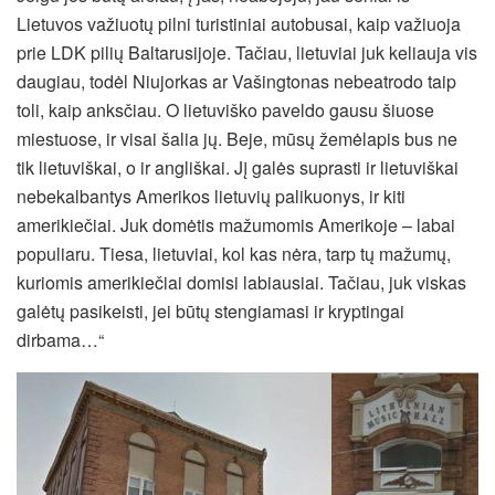
Lietuvos važiuotų pilni turistiniai autobusai, kaip važiuoja
prie LDK pilių Baltarusijoje. Tačiau, lietuviai juk keliauja vis
daugiau, todėl Niujorkas ar Vašingtonas nebeatrodo taip
toli, kaip anksčiau. O lietuviško paveldo gausu šiuose
miestuose, ir visai šalia jų. Beje, mūsų žemėlapis bus ne
tik lietuviškai, o ir angliškai. Jį galės suprasti ir lietuviškai
nebekalbantys Amerikos lietuvių palikuonys, ir kiti
amerikiečiai. Juk domėtis mažumomis Amerikoje – labai
populiaru. Tiesa, lietuviai, kol kas nėra, tarp tų mažumų,
kuriomis amerikiečiai domisi labiausiai. Tačiau, juk viskas
galėtų pasikeisti, jei būtų stengiamasi ir kryptingai
dirbama…“