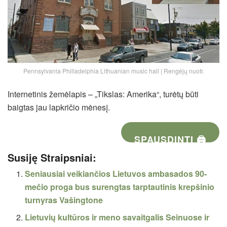
Pennsylvania Philladelphia Lithuanian music hall | Rengėjų nuotr.
Internetinis žemėlapis – „Tikslas: Amerika“, turėtų būti
baigtas jau lapkričio mėnesį.
SPAUSDINTI 🖨
Susiję Straipsniai:
Seniausiai veikiančios Lietuvos ambasados 90-
mečio proga bus surengtas tarptautinis krepšinio
turnyras Vašingtone
Lietuvių kultūros ir meno savaitgalis Seinuose ir