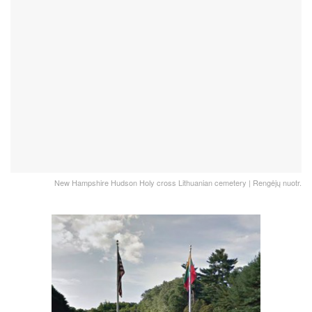
New Hampshire Hudson Holy cross Lithuanian cemetery | Rengėjų nuotr.