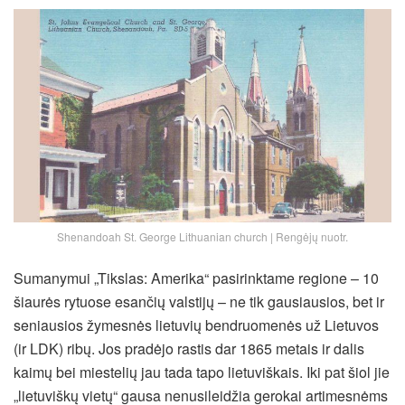
Shenandoah St. George Lithuanian church | Rengėjų nuotr.
Sumanymui „Tikslas: Amerika“ pasirinktame regione – 10
šiaurės rytuose esančių valstijų – ne tik gausiausios, bet ir
seniausios žymesnės lietuvių bendruomenės už Lietuvos
(ir LDK) ribų. Jos pradėjo rastis dar 1865 metais ir dalis
kaimų bei miestelių jau tada tapo lietuviškais. Iki pat šiol jie
„lietuviškų vietų“ gausa nenusileidžia gerokai artimesnėms