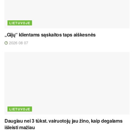
LIETUVOJE
„Gijų“ klientams sąskaitos taps aiškesnės
2026 08 07
LIETUVOJE
Daugiau nei 3 tūkst. vairuotojų jau žino, kaip degalams
išleisti mažiau