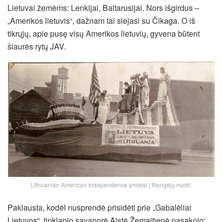
Lietuvai žemėms: Lenkijai, Baltarusijai. Nors išgirdus –
„Amerikos lietuvis“, dažnam tai siejasi su Čikaga. O iš
tikrųjų, apie pusę visų Amerikos lietuvių, gyvena būtent
šiaurės rytų JAV.
Lithuanian American Independence protest | Rengėjų nuotr.
Paklausta, kodėl nusprendė prisidėti prie „Gabalėliai
Lietuvos“, tinklapio savanorė Aistė Žemaitienė pasakojo: