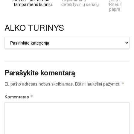
tampa meno kūriniu
detektyvinių serialų
Riteris" – kai
paprastumas
ALKO TURINYS
ALKO
TURINYS
Parašykite komentarą
El. pašto adresas nebus skelbiamas.
Būtini laukeliai pažymėti
*
Komentaras
*