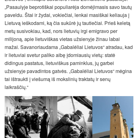
„Pasaulyje beprotiškai populiarėja domėjimasis savo tautų
paveldu. Štai ir žydai, vokiečiai, lenkai masiškai keliauja į
Lietuvą ieškodami, ką čia sukūrė jų tautiečiai. Prieš keletą
metų susivokiau, kad, nors lietuvių irgi emigravo per
milijoną, apie lietuviškas vietas užsienyje žinau labai
mažai. Savanoriaudama „Gabalėliai Lietuvos“ atradau, kad
ir lietuviai svetur paliko aibę įdomiausių vietų: statė
didingus pastatus, lietuviškus paminklus, jų garbei
užsienyje pavadintos gatvės. „Gabalėliai Lietuvos“ mėgina
tai ištraukti į viešumą iš mokslinių traktatų ir senų
laikraščių.“