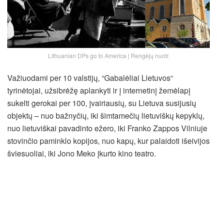
Lithuanian DPs go to America | Rengėjų nuotr.
Važiuodami per 10 valstijų, “Gabalėliai Lietuvos“
tyrinėtojai, užsibrėžę aplankyti ir į internetinį žemėlapį
sukelti gerokai per 100, įvairiausių, su Lietuva susijusių
objektų – nuo bažnyčių, iki šimtamečių lietuviškų kepyklų,
nuo lietuviškai pavadinto ežero, iki Franko Zappos Vilniuje
stovinčio paminklo kopijos, nuo kapų, kur palaidoti išeivijos
šviesuoliai, iki Jono Meko įkurto kino teatro.