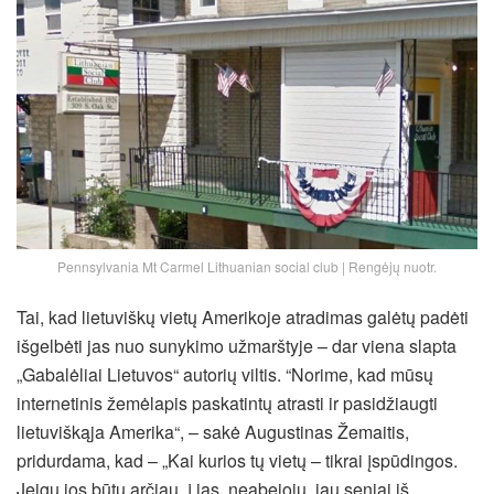
Pennsylvania Mt Carmel Lithuanian social club | Rengėjų nuotr.
Tai, kad lietuviškų vietų Amerikoje atradimas galėtų padėti
išgelbėti jas nuo sunykimo užmarštyje – dar viena slapta
„Gabalėliai Lietuvos“ autorių viltis. “Norime, kad mūsų
internetinis žemėlapis paskatintų atrasti ir pasidžiaugti
lietuviškąja Amerika“, – sakė Augustinas Žemaitis,
pridurdama, kad – „Kai kurios tų vietų – tikrai įspūdingos.
Jeigu jos būtų arčiau, į jas, neabejoju, jau seniai iš