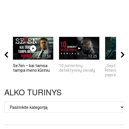
17:50
12:25
Se7en – kai tamsa
10 įsimintinų
„Septynių Ka
tampa meno kūriniu
detektyvinių serialų
Riteris" – kai
paprastumas
ALKO TURINYS
ALKO
TURINYS