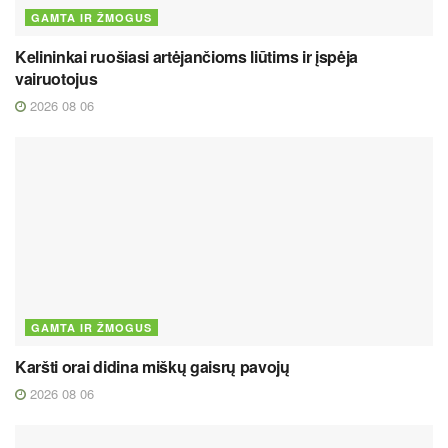
GAMTA IR ŽMOGUS
Kelininkai ruošiasi artėjančioms liūtims ir įspėja
vairuotojus
2026 08 06
GAMTA IR ŽMOGUS
Karšti orai didina miškų gaisrų pavojų
2026 08 06