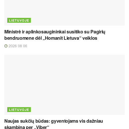
LIETUVOJE
Ministrė ir aplinkosaugininkai susitiko su Pagirių
bendruomene dėl „Homanit Lietuva“ veiklos
2026 08 06
LIETUVOJE
Naujas sukčių būdas: gyventojams vis dažniau
skambina per „Viber“