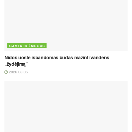
GAMTA IR ŽMOGUS
Nidos uoste išbandomas būdas mažinti vandens
„žydėjimą“
2026 08 06