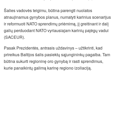
Šalies vadovės teigimu, būtina parengti nuolatos
atnaujinamus gynybos planus, numatyti karinius scenarijus
ir reformuoti NATO sprendimų priėmimą, jį greitinant ir dalį
galių perduodant NATO vyriausiajam karinių pajėgų vadui
(SACEUR).
Pasak Prezidentės, antrasis uždavinys – užtikrinti, kad
prireikus Baltijos šalis pasiektų sąjungininkų pagalba. Tam
būtina sukurti regioninę oro gynybą ir rasti sprendimus,
kurie panaikintų galimą karinę regiono izoliaciją.