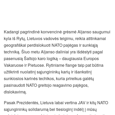
Kadangi pagrindinė konvencinė grėsmė Aljanso saugumui
kyla iš Rytų, Lietuvos vadovės teigimu, reikia atitinkamai
geografiškai perdislokuoti NATO pajėgas ir sunkiąją
techniką. Šiuo metu Aljanso daliniai yra išdėstyti pagal
pasenusią Šaltojo karo logiką – daugiausia Europos
Vakaruose ir Pietuose. Rytiniame flange taip pat būtina
užtikrinti nuolatinį sąjungininkų karių ir išankstinį
sunkiosios karinės techikos, kuria prireikus galėtų
pasinaudoti NATO greitojo reagavimo pajėgos,
dislokavimą.
Pasak Prezidentės, Lietuva labai vertina JAV ir kitų NATO
sąjungininkų solidarumą bei tiesioginį indėlį į mūsų