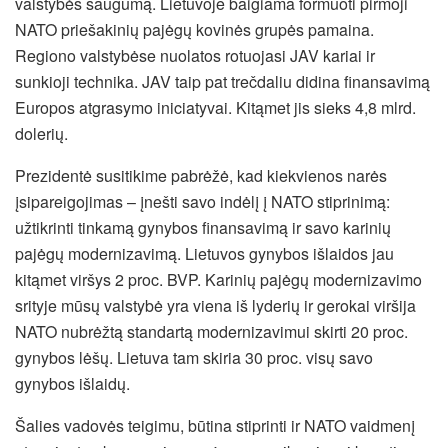
valstybės saugumą. Lietuvoje baigiama formuoti pirmoji
NATO priešakinių pajėgų kovinės grupės pamaina.
Regiono valstybėse nuolatos rotuojasi JAV kariai ir
sunkioji technika. JAV taip pat trečdaliu didina finansavimą
Europos atgrasymo iniciatyvai. Kitąmet jis sieks 4,8 mlrd.
dolerių.
Prezidentė susitikime pabrėžė, kad kiekvienos narės
įsipareigojimas – įnešti savo indėlį į NATO stiprinimą:
užtikrinti tinkamą gynybos finansavimą ir savo karinių
pajėgų modernizavimą. Lietuvos gynybos išlaidos jau
kitąmet viršys 2 proc. BVP. Karinių pajėgų modernizavimo
srityje mūsų valstybė yra viena iš lyderių ir gerokai viršija
NATO nubrėžtą standartą modernizavimui skirti 20 proc.
gynybos lėšų. Lietuva tam skiria 30 proc. visų savo
gynybos išlaidų.
Šalies vadovės teigimu, būtina stiprinti ir NATO vaidmenį