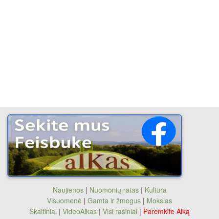
Naujienos
|
Nuomonių ratas
|
Kultūra
Visuomenė
|
Gamta ir žmogus
|
Mokslas
Skaitiniai
|
VideoAlkas
|
Visi rašiniai
|
Paremkite Alką