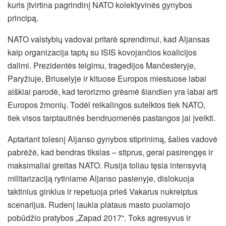
kuris įtvirtina pagrindinį NATO kolektyvinės gynybos
principą.
NATO valstybių vadovai pritarė sprendimui, kad Aljansas
kaip organizacija taptų su ISIS kovojančios koalicijos
dalimi. Prezidentės teigimu, tragedijos Mančesteryje,
Paryžiuje, Briuselyje ir kituose Europos miestuose labai
aiškiai parodė, kad terorizmo grėsmė šiandien yra labai arti
Europos žmonių. Todėl reikalingos sutelktos tiek NATO,
tiek visos tarptautinės bendruomenės pastangos jai įveikti.
Aptariant tolesnį Aljanso gynybos stiprinimą, šalies vadovė
pabrėžė, kad bendras tikslas – stiprus, gerai pasirengęs ir
maksimaliai greitas NATO. Rusija toliau tęsia intensyvią
militarizaciją rytiniame Aljanso pasienyje, dislokuoja
taktinius ginklus ir repetuoja prieš Vakarus nukreiptus
scenarijus. Rudenį laukia plataus masto puolamojo
pobūdžio pratybos „Zapad 2017“. Toks agresyvus ir