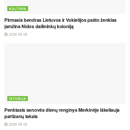
KULTŪRA
Pirmasis bendras Lietuvos ir Vokietijos pašto ženklas
įamžina Nidos dailininkų koloniją
2026 08 06
ISTORIJA
Penktasis senovės dienų renginys Merkinėje iškeliauja
partizanų takais
2026 08 06