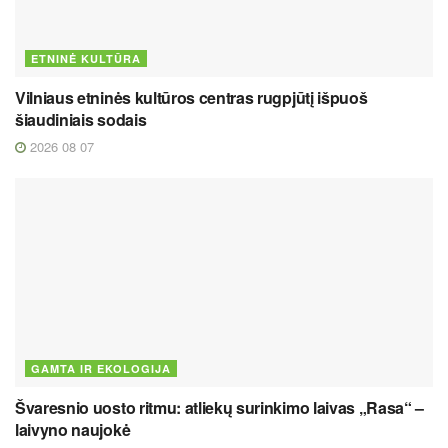
ETNINĖ KULTŪRA
Vilniaus etninės kultūros centras rugpjūtį išpuoš
šiaudiniais sodais
2026 08 07
GAMTA IR EKOLOGIJA
Švaresnio uosto ritmu: atliekų surinkimo laivas „Rasa“ –
laivyno naujokė