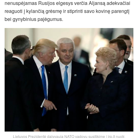
nenuspėjamas Rusijos elgesys verčia Aljansą adekvačiai
reaguoti į kylančią grėsmę ir stiprinti savo kovinę parengtį
bei gynybinius pajėgumus.
Lietuvos Prezidentė dalyvauja NATO vadovų susitikime | lrp.lt nuotr.