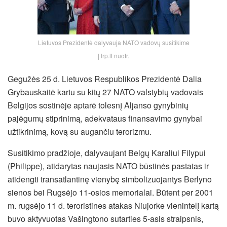
Lietuvos Prezidentė dalyvauja NATO vadovų susitikime
| lrp.lt nuotr.
Gegužės 25 d. Lietuvos Respublikos Prezidentė Dalia
Grybauskaitė kartu su kitų 27 NATO valstybių vadovais
Belgijos sostinėje aptarė tolesnį Aljanso gynybinių
pajėgumų stiprinimą, adekvataus finansavimo gynybai
užtikrinimą, kovą su augančiu terorizmu.
Susitikimo pradžioje, dalyvaujant Belgų Karaliui Filypui
(Philippe), atidarytas naujasis NATO būstinės pastatas ir
atidengti transatlantinę vienybę simbolizuojantys Berlyno
sienos bei Rugsėjo 11-osios memorialai. Būtent per 2001
m. rugsėjo 11 d. teroristines atakas Niujorke vienintelį kartą
buvo aktyvuotas Vašingtono sutarties 5-asis straipsnis,