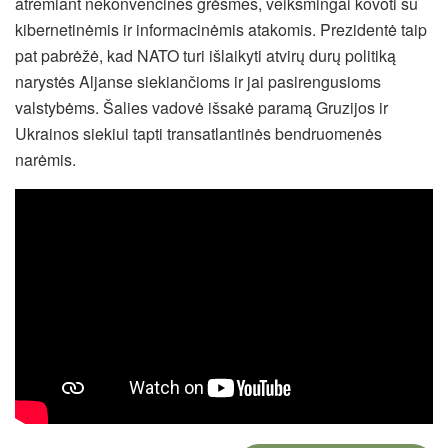
atremiant nekonvencines grėsmes, veiksmingai kovoti su
kibernetinėmis ir informacinėmis atakomis. Prezidentė taip
pat pabrėžė, kad NATO turi išlaikyti atvirų durų politiką
narystės Aljanse siekiančioms ir jai pasirengusioms
valstybėms. Šalies vadovė išsakė paramą Gruzijos ir
Ukrainos siekiui tapti transatlantinės bendruomenės
narėmis.