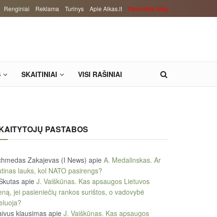
Renginiai
Reklama
Turinys
Apie Alkas.lt
Paremkite Alką
S
SKAITINIAI
VISI RAŠINIAI
KAITYTOJŲ PASTABOS
chmedas Zakajevas (I News)
apie
A. Medalinskas. Ar
tinas lauks, kol NATO pasirengs?
Skutas
apie
J. Vaiškūnas. Kas apsaugos Lietuvos
eną, jei pasieniečių rankos surištos, o vadovybė
eluoja?
ivus klausimas
apie
J. Vaiškūnas. Kas apsaugos