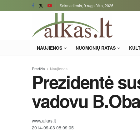
Sekmadienis, 9 rugpjūčio, 2026
NAUJIENOS
NUOMONIŲ RATAS
KUL
Pradžia
Naujienos
Prezidentė su
vadovu B.Ob
www.alkas.lt
2014-09-03 08:09:05