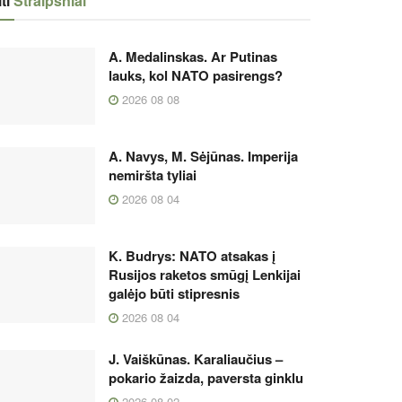
ti
Straipsniai
A. Medalinskas. Ar Putinas
lauks, kol NATO pasirengs?
2026 08 08
A. Navys, M. Sėjūnas. Imperija
nemiršta tyliai
2026 08 04
K. Budrys: NATO atsakas į
Rusijos raketos smūgį Lenkijai
galėjo būti stipresnis
2026 08 04
J. Vaiškūnas. Karaliaučius –
pokario žaizda, paversta ginklu
2026 08 02