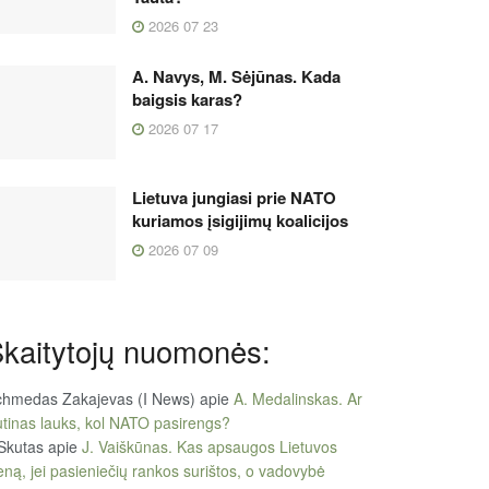
2026 07 23
A. Navys, M. Sėjūnas. Kada
baigsis karas?
2026 07 17
Lietuva jungiasi prie NATO
kuriamos įsigijimų koalicijos
2026 07 09
kaitytojų nuomonės:
chmedas Zakajevas (I News)
apie
A. Medalinskas. Ar
tinas lauks, kol NATO pasirengs?
Skutas
apie
J. Vaiškūnas. Kas apsaugos Lietuvos
eną, jei pasieniečių rankos surištos, o vadovybė