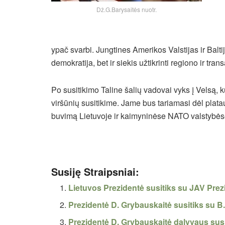
Dž.G.Barysaitės nuotr.
ypač svarbi. Jungtines Amerikos Valstijas ir Baltij
demokratija, bet ir siekis užtikrinti regiono ir tra
Po susitikimo Taline šalių vadovai vyks į Velsą
viršūnių susitikime. Jame bus tariamasi dėl platau
buvimą Lietuvoje ir kaimyninėse NATO valstybės
Susiję Straipsniai:
Lietuvos Prezidentė susitiks su JAV Pr
Prezidentė D. Grybauskaitė susitiks su 
Prezidentė D. Grybauskaitė dalyvaus sus