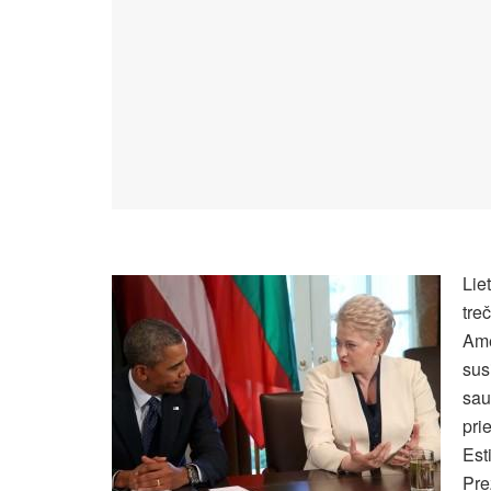
Lie
tre
Ame
sus
sau
pri
Est
Pre