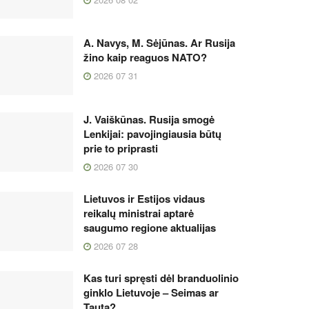
A. Navys, M. Sėjūnas. Ar Rusija
žino kaip reaguos NATO?
2026 07 31
J. Vaiškūnas. Rusija smogė
Lenkijai: pavojingiausia būtų
prie to priprasti
2026 07 30
Lietuvos ir Estijos vidaus
reikalų ministrai aptarė
saugumo regione aktualijas
2026 07 28
Kas turi spręsti dėl branduolinio
ginklo Lietuvoje – Seimas ar
Tauta?