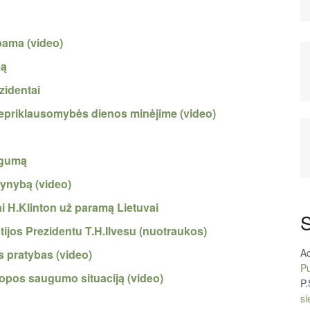
bama (video)
mą
zidentai
Nepriklausomybės dienos minėjime (video)
ugumą
gynybą (video)
i H.Klinton už paramą Lietuvai
S
tijos Prezidentu T.H.Ilvesu (nuotraukos)
A
s pratybas (video)
Pu
ropos saugumo situaciją (video)
P.
si