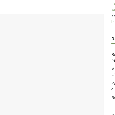
Li
v
+
pa
N
Ru
ne
Ma
ta
Pa
d
Ra