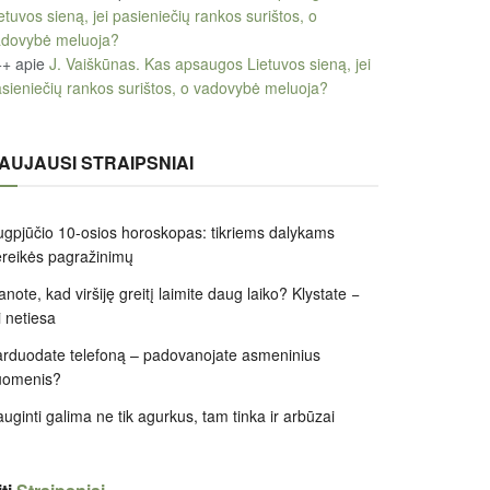
etuvos sieną, jei pasieniečių rankos surištos, o
adovybė meluoja?
++
apie
J. Vaiškūnas. Kas apsaugos Lietuvos sieną, jei
sieniečių rankos surištos, o vadovybė meluoja?
AUJAUSI STRAIPSNIAI
gpjūčio 10-osios horoskopas: tikriems dalykams
reikės pagražinimų
note, kad viršiję greitį laimite daug laiko? Klystate −
i netiesa
rduodate telefoną – padovanojate asmeninius
uomenis?
uginti galima ne tik agurkus, tam tinka ir arbūzai