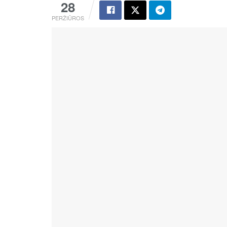
28
PERŽIŪROS