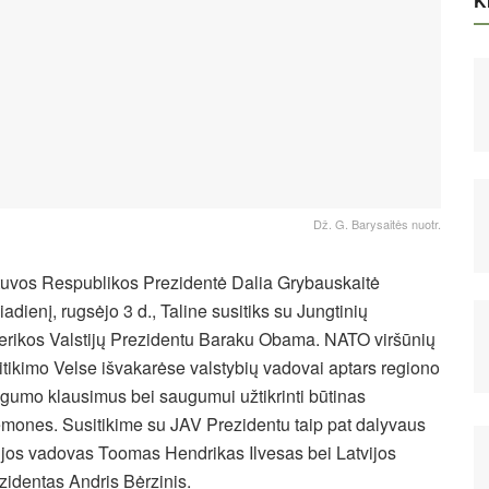
Ki
Dž. G. Barysaitės nuotr.
tuvos Respublikos Prezidentė Dalia Grybauskaitė
čiadienį, rugsėjo 3 d., Taline susitiks su Jungtinių
rikos Valstijų Prezidentu Baraku Obama. NATO viršūnių
itikimo Velse išvakarėse valstybių vadovai aptars regiono
gumo klausimus bei saugumui užtikrinti būtinas
emones. Susitikime su JAV Prezidentu taip pat dalyvaus
ijos vadovas Toomas Hendrikas Ilvesas bei Latvijos
zidentas Andris Bėrzinis.