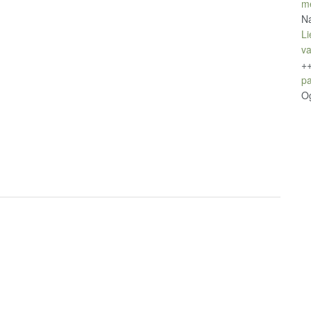
m
Na
Li
v
+
pa
O