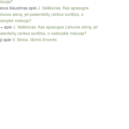
eluoja?
ivus klausimas
apie
J. Vaiškūnas. Kas apsaugos
etuvos sieną, jei pasieniečių rankos surištos, o
adovybė meluoja?
++
apie
J. Vaiškūnas. Kas apsaugos Lietuvos sieną, jei
sieniečių rankos surištos, o vadovybė meluoja?
gi
apie
V. Sinica. Ištrinti žmonės