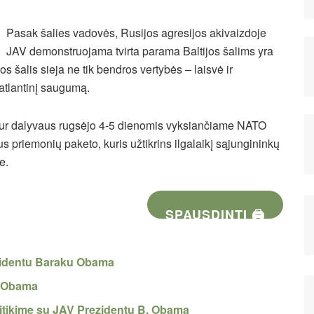
Pasak šalies vadovės, Rusijos agresijos akivaizdoje
JAV demonstruojama tvirta parama Baltijos šalims yra
os šalis sieja ne tik bendros vertybės – laisvė ir
nsatlantinį saugumą.
, kur dalyvaus rugsėjo 4-5 dienomis vyksiančiame NATO
s priemonių paketo, kuris užtikrins ilgalaikį sąjungininkų
e.
SPAUSDINTI 🖨
ezidentu Baraku Obama
B.Obama
itikime su JAV Prezidentu B. Obama