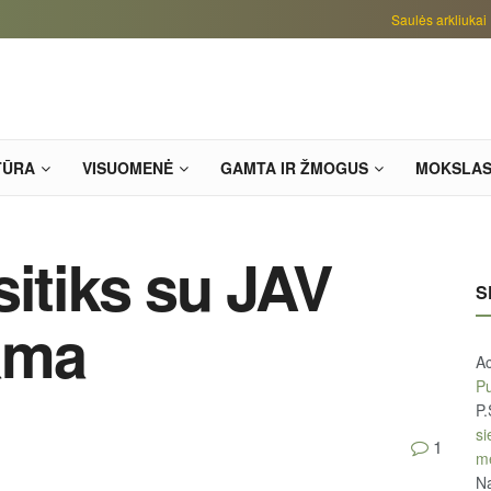
Saulės arkliukai
TŪRA
VISUOMENĖ
GAMTA IR ŽMOGUS
MOKSLA
sitiks su JAV
S
ama
A
Pu
P.
si
1
m
Na