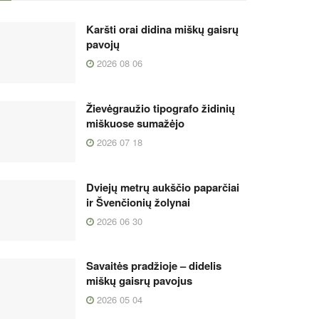
Karšti orai didina miškų gaisrų
pavojų
2026 08 06
Žievėgraužio tipografo židinių
miškuose sumažėjo
2026 07 18
Dviejų metrų aukščio paparčiai
ir Švenčionių žolynai
2026 06 30
Savaitės pradžioje – didelis
miškų gaisrų pavojus
2026 05 04