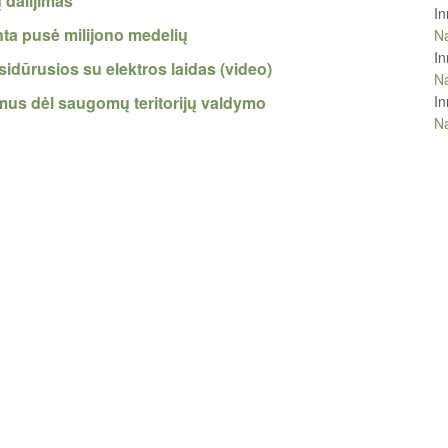
ų dalijimas
In
ta pusė milijono medelių
Na
In
idūrusios su elektros laidas (video)
Na
lymus dėl saugomų teritorijų valdymo
In
Na