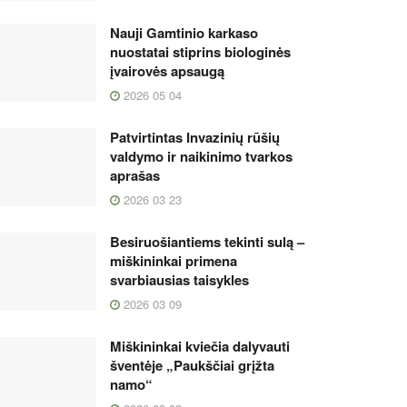
Nauji Gamtinio karkaso
nuostatai stiprins biologinės
įvairovės apsaugą
2026 05 04
Patvirtintas Invazinių rūšių
valdymo ir naikinimo tvarkos
aprašas
2026 03 23
Besiruošiantiems tekinti sulą –
miškininkai primena
svarbiausias taisykles
2026 03 09
Miškininkai kviečia dalyvauti
šventėje „Paukščiai grįžta
namo“