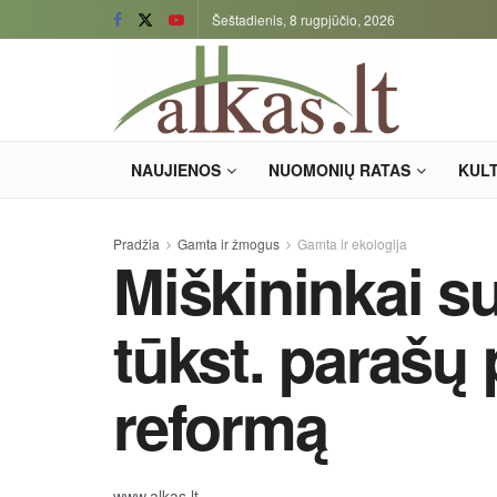
Šeštadienis, 8 rugpjūčio, 2026
NAUJIENOS
NUOMONIŲ RATAS
KUL
Pradžia
Gamta ir žmogus
Gamta ir ekologija
Miškininkai su
tūkst. parašų 
reformą
www.alkas.lt