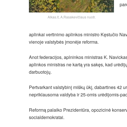
par
Alkas.lt, A.Rasakevičiaus nuotr.
aplinkai
vertinimo aplinkos ministro Kęstučio N
vienoje valstybės įmonėje reforma.
Anot federacijos, aplninkos ministras K. Navickas
aplinkos ministras ne kartą yra sakęs, kad urėdij
darbuotojų.
Pertvarkant valstybinį miškų ūkį, dabartines 42 u
nepriklausoma valdyba ir 25-omis urėdijomis-pada
Reformą palaiko Prezidentūra, opozicinė konservat
socialdemokratai.