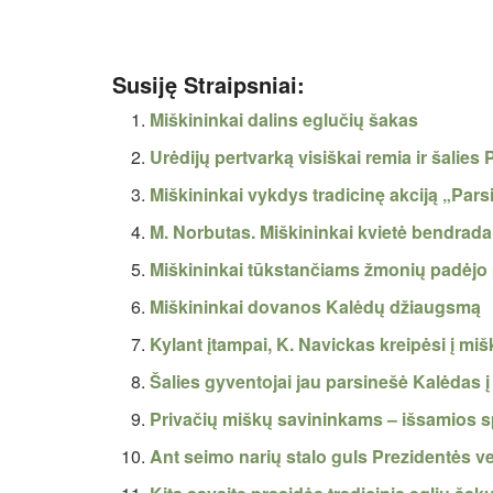
Susiję Straipsniai:
Miškininkai dalins eglučių šakas
Urėdijų pertvarką visiškai remia ir šalies
Miškininkai vykdys tradicinę akciją „Par
M. Norbutas. Miškininkai kvietė bendradarb
Miškininkai tūkstančiams žmonių padėjo 
Miškininkai dovanos Kalėdų džiaugsmą
Kylant įtampai, K. Navickas kreipėsi į mi
Šalies gyventojai jau parsinešė Kalėdas
Privačių miškų savininkams – išsamios sp
Ant seimo narių stalo guls Prezidentės v