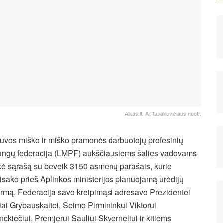
Alkas.lt, A.Rasakevičiaus nuotr.
tuvos miško ir miško pramonės darbuotojų profesinių
ungų federacija (LMPF) aukščiausiems šalies vadovams
ikė sąrašą su beveik 3150 asmenų parašais, kurie
isako prieš Aplinkos ministerijos planuojamą urėdijų
ormą. Federacija savo kreipimąsi adresavo Prezidentei
iai Grybauskaitei, Seimo Pirmininkui Viktorui
nckiečiui, Premjerui Sauliui Skverneliui ir kitiems