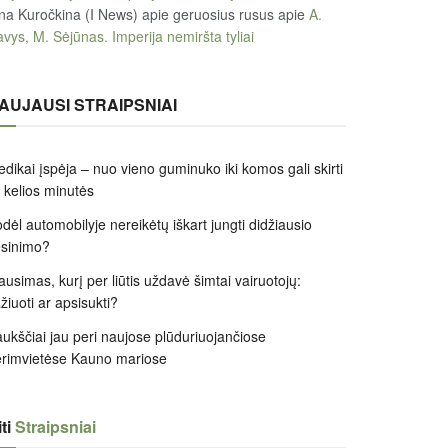
na Kuročkina (I News) apie geruosius rusus
apie
A.
vys, M. Sėjūnas. Imperija nemiršta tyliai
AUJAUSI STRAIPSNIAI
dikai įspėja – nuo vieno guminuko iki komos gali skirti
k kelios minutės
dėl automobilyje nereikėtų iškart jungti didžiausio
ėsinimo?
ausimas, kurį per liūtis uždavė šimtai vairuotojų:
žiuoti ar apsisukti?
ukščiai jau peri naujose plūduriuojančiose
rimvietėse Kauno mariose
ti
Straipsniai