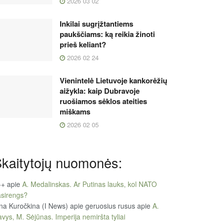
2026 03 02
Inkilai sugrįžtantiems
paukščiams: ką reikia žinoti
prieš keliant?
2026 02 24
Vienintelė Lietuvoje kankorėžių
aižykla: kaip Dubravoje
ruošiamos sėklos ateities
miškams
2026 02 05
kaitytojų nuomonės:
++
apie
A. Medalinskas. Ar Putinas lauks, kol NATO
sirengs?
na Kuročkina (I News) apie geruosius rusus
apie
A.
vys, M. Sėjūnas. Imperija nemiršta tyliai