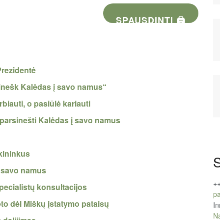
SPAUSDINTI 🖨
 Prezidentė
sinešk Kalėdas į savo namus“
iauti, o pasiūlė kariauti
parsinešti Kalėdas į savo namus
škininkus
S
 į savo namus
+
ecialistų konsultacijos
pa
eto dėl Miškų įstatymo pataisų
In
Na