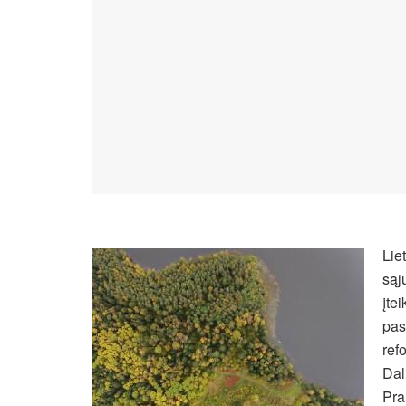
Lie
sąj
įte
pas
ref
Dal
Pra