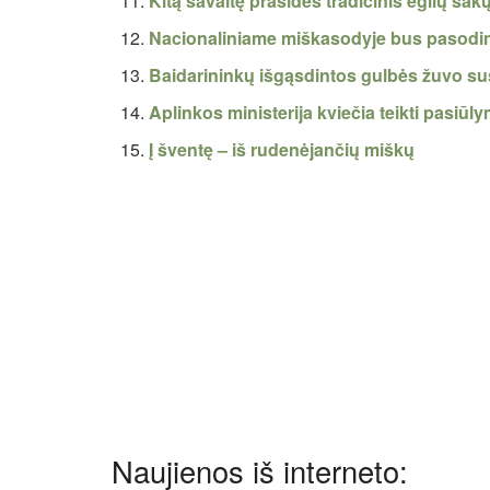
Kitą savaitę prasidės tradicinis eglių šak
Nacionaliniame miškasodyje bus pasodin
Baidarininkų išgąsdintos gulbės žuvo sus
Aplinkos ministerija kviečia teikti pasiū
Į šventę – iš rudenėjančių miškų
Naujienos iš interneto: