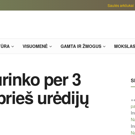
Saulės arkliukai
TŪRA
VISUOMENĖ
GAMTA IR ŽMOGUS
MOKSLA
rinko per 3
S
prieš urėdijų
+
pa
In
Na
In
Na