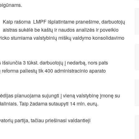
eigūnams.
Kaip rašoma LMPF išplatintame pranešime, darbuotojų
aistras sukėlė be kaštų ir naudos analizės ir poveikio
avicko stumiama valstybinių miškų valdymo konsolidavimo
 išsiunčia 3 tūkst. darbuotojų į nedarbą, nors pats
ų reforma paliestų tik 400 administracinio aparato
rėdijas planuojama sujungti į vieną valstybinę įmonę su
liniais. Taip žadama sutaupyti 14 mln. eurų.
orių partija, tačiau priešinasi valdantieji