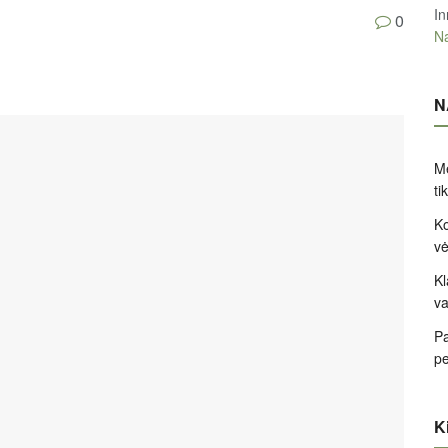
In
0
Na
N
Me
ti
Ko
v
Kl
va
Pa
pe
Ki