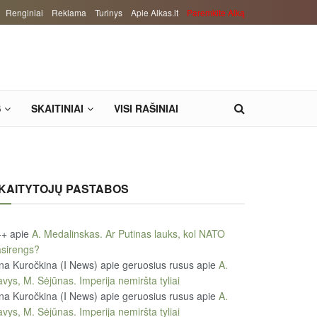
Renginiai
Reklama
Turinys
Apie Alkas.lt
Paremkite Alką
S
SKAITINIAI
VISI RAŠINIAI
KAITYTOJŲ PASTABOS
++
apie
A. Medalinskas. Ar Putinas lauks, kol NATO
sirengs?
na Kuročkina (I News) apie geruosius rusus
apie
A.
vys, M. Sėjūnas. Imperija nemiršta tyliai
na Kuročkina (I News) apie geruosius rusus
apie
A.
vys, M. Sėjūnas. Imperija nemiršta tyliai