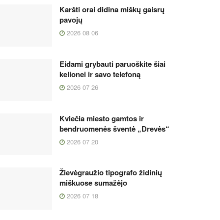
Karšti orai didina miškų gaisrų
pavojų
2026 08 06
Eidami grybauti paruoškite šiai
kelionei ir savo telefoną
2026 07 26
Kviečia miesto gamtos ir
bendruomenės šventė „Drevės“
2026 07 20
Žievėgraužio tipografo židinių
miškuose sumažėjo
2026 07 18