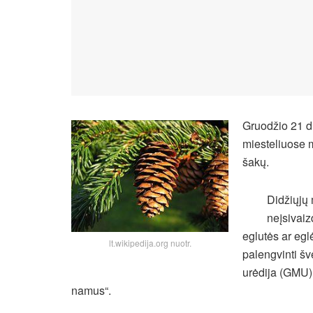
Gruodžio 21 d
miesteliuose m
šakų.
Didžiųjų 
neįsivaiz
eglutės ar eg
lt.wikipedija.org nuotr.
palengvinti šv
urėdija (GMU) 
namus“.