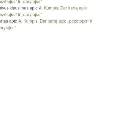
ezėtojus“ ir „darytojus“
ivus klausimas
apie
A. Kumpis. Dar kartą apie
ezėtojus“ ir „darytojus“
rtas
apie
A. Kumpis. Dar kartą apie „pezėtojus“ ir
arytojus“