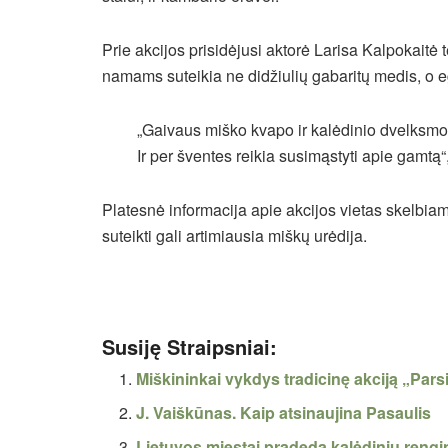
Prie akcijos prisidėjusi aktorė Larisa Kalpokaitė
namams suteikia ne didžiulių gabaritų medis, o e
„Gaivaus miško kvapo ir kalėdinio dvelksmo n
Ir per šventes reikia susimąstyti apie gamtą“
Platesnė informacija apie akcijos vietas skelbi
suteikti gali artimiausia miškų urėdija.
Susiję Straipsniai:
Miškininkai vykdys tradicinę akciją „Par
J. Vaiškūnas. Kaip atsinaujina Pasaulis
Lietuvos miestai pradeda kalėdinių reng