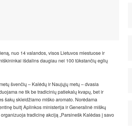
ieną, nuo 14 valandos, visos Lietuvos miestuose ir
iškininkai išdalins daugiau nei 100 tūkstančių eglių
metų švenčių – Kalėdų ir Naujųjų metų – dvasia
duojama ne tik be tradicinių patiekalų kvapų, bet ir
lės šakų skleidžiamo miško aromato. Norėdama
entinę buitį Aplinkos ministerija ir Generalinė miškų
organizuoja tradicinę akciją „Parsinešk Kalėdas į savo