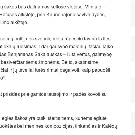
ių šakos bus dalinamos keliose vietose:
Vilniuje –
Rotušės aikštėje, prie Kauno rajono savivaldybės,
limo aikštėje.
šeimų buitį, nes švenčių metu rūpesčių lavina iš ties
tiekalų ruošimas ir dar gausybė malonių, tačiau laiko
rėdas Benjaminas Sakalauskas – Kita vertus, galimybę
ai besiverčiantiems žmonėms. Be to, skatinsime
 ir jų tėveliai turės rimtai pagalvoti, kaip papuošti
o“.
at prisidės prie gamtos tausojimo ir padės kovoti su
 eglės šakos yra puiki išeitis tiems, kuriems eglutė
 puokštes bei menines kompozicijas, tinkančias ir Kalėdų