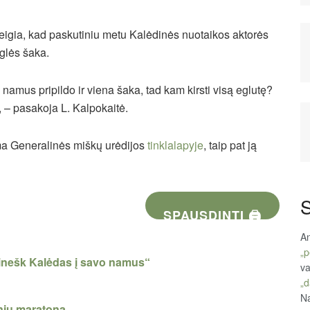
 teigia, kad paskutiniu metu Kalėdinės nuotaikos aktorės
glės šaka.
amus pripildo ir viena šaka, tad kam kirsti visą eglutę?
, – pasakoja L. Kalpokaitė.
ama Generalinės miškų urėdijos
tinklalapyje
, taip pat ją
S
SPAUSDINTI 🖨
An
„p
sinešk Kalėdas į savo namus“
va
„d
Na
inių maratoną