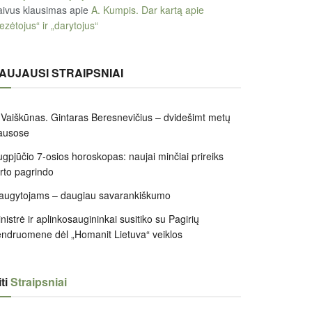
ivus klausimas
apie
A. Kumpis. Dar kartą apie
ezėtojus“ ir „darytojus“
AUJAUSI STRAIPSNIAI
 Vaiškūnas. Gintaras Beresnevičius – dvidešimt metų
ausose
gpjūčio 7-osios horoskopas: naujai minčiai prireiks
irto pagrindo
augytojams – daugiau savarankiškumo
nistrė ir aplinkosaugininkai susitiko su Pagirių
ndruomene dėl „Homanit Lietuva“ veiklos
ti
Straipsniai