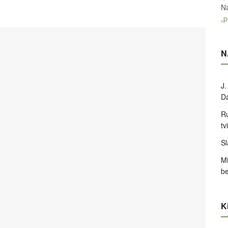
Na
„p
N
J.
D
Ru
tv
Sl
Mi
be
Ki