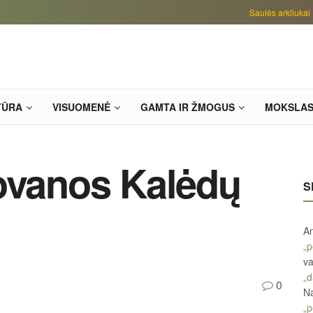
Saulės arkliukai
TŪRA
VISUOMENĖ
GAMTA IR ŽMOGUS
MOKSLA
ovanos Kalėdų
S
An
„p
va
„d
0
Na
„p