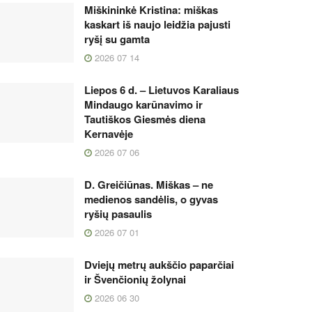
Miškininkė Kristina: miškas
kaskart iš naujo leidžia pajusti
ryšį su gamta
2026 07 14
Liepos 6 d. – Lietuvos Karaliaus
Mindaugo karūnavimo ir
Tautiškos Giesmės diena
Kernavėje
2026 07 06
D. Greičiūnas. Miškas – ne
medienos sandėlis, o gyvas
ryšių pasaulis
2026 07 01
Dviejų metrų aukščio paparčiai
ir Švenčionių žolynai
2026 06 30