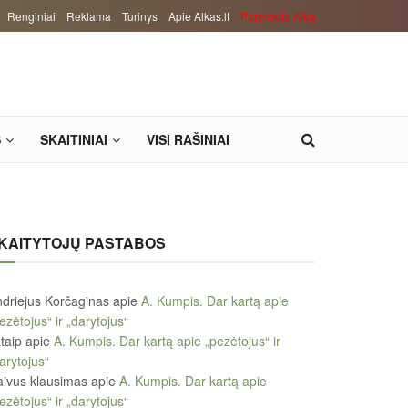
Renginiai
Reklama
Turinys
Apie Alkas.lt
Paremkite Alką
S
SKAITINIAI
VISI RAŠINIAI
KAITYTOJŲ PASTABOS
driejus Korčaginas
apie
A. Kumpis. Dar kartą apie
ezėtojus“ ir „darytojus“
taip
apie
A. Kumpis. Dar kartą apie „pezėtojus“ ir
arytojus“
ivus klausimas
apie
A. Kumpis. Dar kartą apie
ezėtojus“ ir „darytojus“