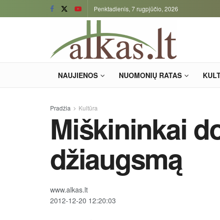
Penktadienis, 7 rugpjūčio, 2026
NAUJIENOS
NUOMONIŲ RATAS
KUL
Pradžia
Kultūra
Miškininkai d
džiaugsmą
www.alkas.lt
2012-12-20 12:20:03