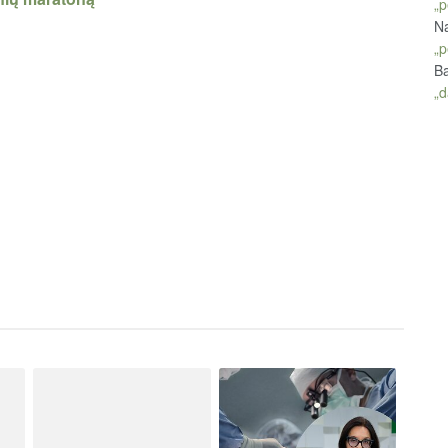
„p
Na
„p
Ba
„d