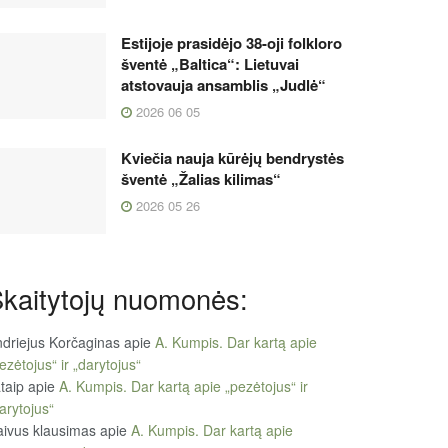
Estijoje prasidėjo 38-oji folkloro
šventė „Baltica“: Lietuvai
atstovauja ansamblis „Judlė“
2026 06 05
Kviečia nauja kūrėjų bendrystės
šventė „Žalias kilimas“
2026 05 26
kaitytojų nuomonės:
driejus Korčaginas
apie
A. Kumpis. Dar kartą apie
ezėtojus“ ir „darytojus“
taip
apie
A. Kumpis. Dar kartą apie „pezėtojus“ ir
arytojus“
ivus klausimas
apie
A. Kumpis. Dar kartą apie