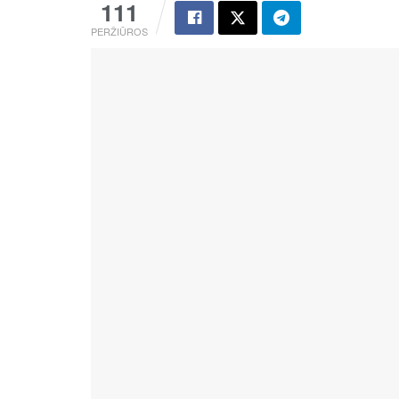
111
PERŽIŪROS