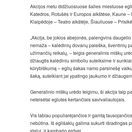
Akcijos metu didžiuosiuose šalies miestuose egl
Katedros, Rotušės ir Europos aikštėse, Kaune – 
Klaipėdoje – Teatro aikštėje, Šiauliuose – Prisikė
„Akcija, be jokios abejonės, palengvins daugelio 
nemaža – kalėdinių dovanų paieška, šventinių pa
užimančių reikalų, – teigia generalinis miškų u
džiaugtis kalėdiniu simboliu suteiksime ir sunki
kūrybiškumą – eglių šakas namo parsinešę vaikučiai
šaką, suteikiant jai ypatingo jaukumo ir džiaugsm
Generalinio miškų urėdo teigimu, ši akcija taip p
neteisėtai eglutes kertančiais savivaliautojais.
Vis labiau populiarėjančios ir gamtą tausojančios
nebūtina. Iš eglišakių galima sukurti išradingas
stalui, ir kambario erdvei.