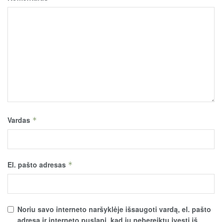
Vardas
*
El. pašto adresas
*
Noriu savo interneto naršyklėje išsaugoti vardą, el. pašto
adresą ir interneto puslapį, kad jų nebereiktų įvesti iš