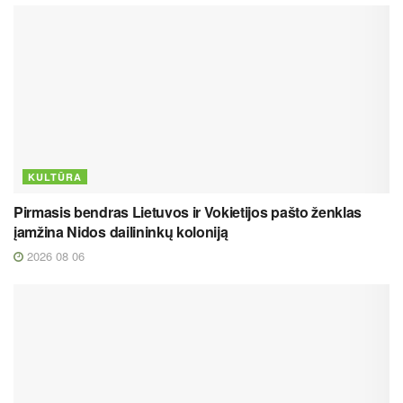
KULTŪRA
Pirmasis bendras Lietuvos ir Vokietijos pašto ženklas
įamžina Nidos dailininkų koloniją
2026 08 06