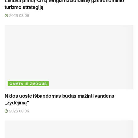
Lietuva pirmą kartą rengia nacionalinę gastronominio
turizmo strategiją
2026 08 06
GAMTA IR ŽMOGUS
Nidos uoste išbandomas būdas mažinti vandens
„žydėjimą“
2026 08 06