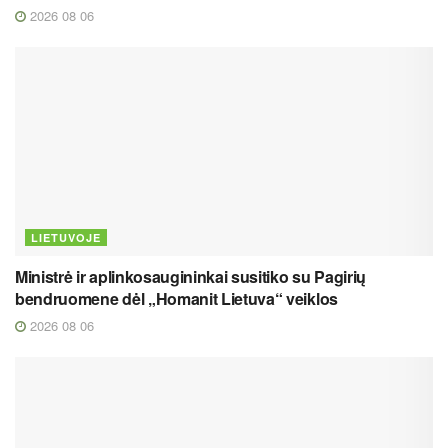
2026 08 06
LIETUVOJE
Ministrė ir aplinkosaugininkai susitiko su Pagirių
bendruomene dėl „Homanit Lietuva“ veiklos
2026 08 06