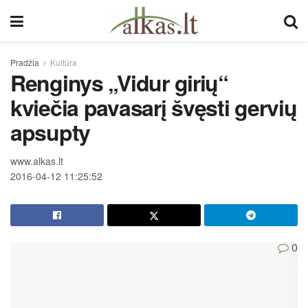
Pradžia
Kultūra
Renginys „Vidur girių“
kviečia pavasarį švęsti gervių
apsupty
www.alkas.lt
2016-04-12 11:25:52
0