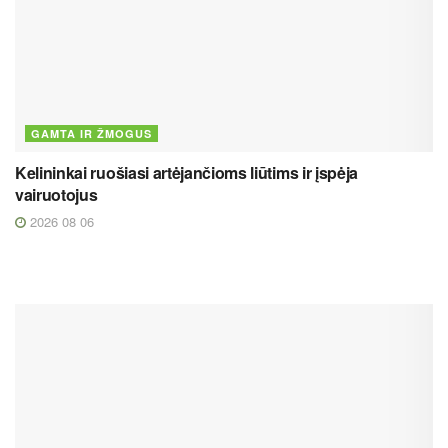
GAMTA IR ŽMOGUS
Kelininkai ruošiasi artėjančioms liūtims ir įspėja
vairuotojus
2026 08 06