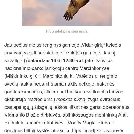
Prophotohome.com nuotr.
Jau trečius metus renginys gamtoje „Vidur girių“ kviečia
pavasarį švęsti nuostabioje Dzūkijos gamtoje. Jau šį
savaitgalį (
balandžio 16 d. 12.30 val.
prie Dzūkijos
nacionalinio parko lankytojų centro Marcinkonyse
(Miškininkų g. 61, Marcinkonių k., Varėnos r.) renginio
svečių laukia nepamirštama naktis pelkėje, naktinės
gamtos koncertas, šilčiau nei bet kada kaitinantis laužas,
ekskursija mažiesiems į
meškos šikną
, žygis dviračiais
paslaptingųjų šilagėlių ieškoti, iškirtinės garso operatoriaus
Vidmanto Blažio dirbtuvės, aplinkosaugos menininkų Alak
Pathak ir Tamaros dirbtuvės,
„Montis Magia“ klubo ir
drevinės bitininkystės atrakcija „Lipk į medį kaip senovės