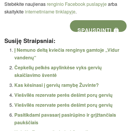
Stebėkite naujienas
renginio Facebook puslapyje
arba
skaitykite
internetiniame tinklapyje
.
SPAUSDINTI 🖨
Susiję Straipsniai:
Į Nemuno deltą kviečia renginys gamtoje „Vidur
vandenų“
Čepkelių pelkės apylinkėse vyks gervių
skaičiavimo šventė
Kas kėsinasi į gervių ramybę Žuvinte?
Viešvilės rezervate perės dešimt porų gervių
Viešvilės rezervate perės dešimt porų gervių
Pasitikdami pavasarį pasirūpino ir grįžtančiais
paukščiais