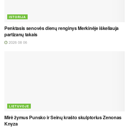
ISTORIJA
Penktasis senovės dienų renginys Merkinėje iškeliauja
partizanų takais
2026 08 06
LIETUVOJE
Mirė žymus Punsko ir Seinų krašto skulptorius Zenonas
Knyza