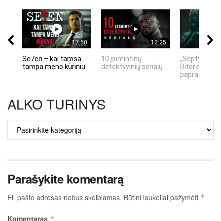
17:50
12:25
Se7en – kai tamsa
10 įsimintinų
„Septynių Ka
tampa meno kūriniu
detektyvinių serialų
Riteris" – kai
paprastumas
ALKO TURINYS
ALKO
TURINYS
Parašykite komentarą
El. pašto adresas nebus skelbiamas.
Būtini laukeliai pažymėti
*
Komentaras
*