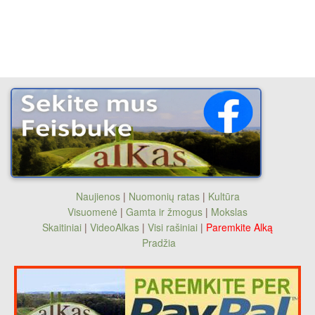
Naujienos
|
Nuomonių ratas
|
Kultūra
Visuomenė
|
Gamta ir žmogus
|
Mokslas
Skaitiniai
|
VideoAlkas
|
Visi rašiniai
|
Paremkite Alką
Pradžia