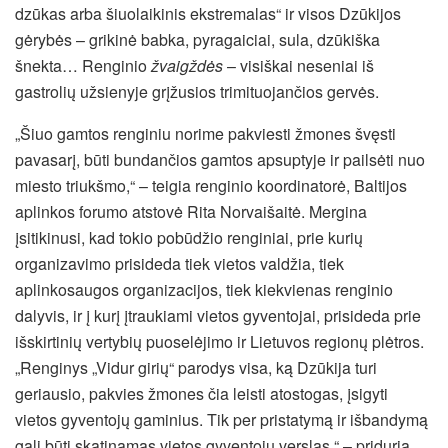
dzūkas arba šiuolaikinis ekstremalas“ ir visos Dzūkijos
gėrybės – grikinė babka, pyragaiciai, sula, dzūkiška
šnekta… Renginio
žvaigždės
– visiškai neseniai iš
gastrolių užsienyje grįžusios trimituojančios gervės.
„Šiuo gamtos renginiu norime pakviesti žmones švęsti
pavasarį, būti bundančios gamtos apsuptyje ir pailsėti nuo
miesto triukšmo,“ – teigia renginio koordinatorė, Baltijos
aplinkos forumo atstovė Rita Norvaišaitė. Mergina
įsitikinusi, kad tokio pobūdžio renginiai, prie kurių
organizavimo prisideda tiek vietos valdžia, tiek
aplinkosaugos organizacijos, tiek kiekvienas renginio
dalyvis, ir į kurį įtraukiami vietos gyventojai, prisideda prie
išskirtinių vertybių puoselėjimo ir Lietuvos regionų plėtros.
„Renginys „Vidur girių“ parodys visa, ką Dzūkija turi
geriausio, pakvies žmones čia leisti atostogas, įsigyti
vietos gyventojų gaminius. Tik per pristatymą ir išbandymą
gali būti skatinamas vietos gyventojų verslas,“ – priduria