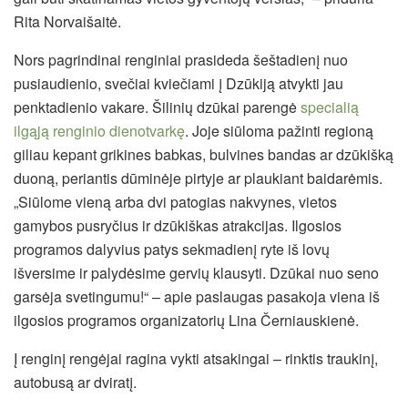
Rita Norvaišaitė.
Nors pagrindinai renginiai prasideda šeštadienį nuo
pusiaudienio, svečiai kviečiami į Dzūkiją atvykti jau
penktadienio vakare. Šilinių dzūkai parengė
specialią
ilgąją renginio dienotvarkę
. Joje siūloma pažinti regioną
giliau kepant grikines babkas, bulvines bandas ar dzūkišką
duoną, periantis dūminėje pirtyje ar plaukiant baidarėmis.
„Siūlome vieną arba dvi patogias nakvynes, vietos
gamybos pusryčius ir dzūkiškas atrakcijas. Ilgosios
programos dalyvius patys sekmadienį ryte iš lovų
išversime ir palydėsime gervių klausyti. Dzūkai nuo seno
garsėja svetingumu!“ – apie paslaugas pasakoja viena iš
ilgosios programos organizatorių Lina Černiauskienė.
Į renginį rengėjai ragina vykti atsakingai – rinktis traukinį,
autobusą ar dviratį.