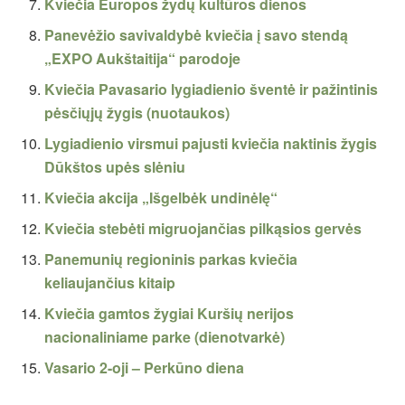
Kviečia Europos žydų kultūros dienos
Panevėžio savivaldybė kviečia į savo stendą
„EXPO Aukštaitija“ parodoje
Kviečia Pavasario lygiadienio šventė ir pažintinis
pėsčiųjų žygis (nuotaukos)
Lygiadienio virsmui pajusti kviečia naktinis žygis
Dūkštos upės slėniu
Kviečia akcija „Išgelbėk undinėlę“
Kviečia stebėti migruojančias pilkąsios gervės
Panemunių regioninis parkas kviečia
keliaujančius kitaip
Kviečia gamtos žygiai Kuršių nerijos
nacionaliniame parke (dienotvarkė)
Vasario 2-oji – Perkūno diena