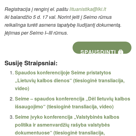
Registracija į renginį
el. paštu
lituanistika@lki.lt
iki balandžio 5 d. 17 val. Norint įeiti į Seimo rūmus
reikalinga turėti asmens tapatybę liudijantį dokumentą.
Įėjimas per Seimo I–III rūmus.
SPAUSDINTI 🖨
Susiję Straipsniai:
Spaudos konferencijoje Seime pristatytos
„Lietuvių kalbos dienos“ (tiesioginė transliacija,
video)
Seime – spaudos konferencija „Dėl lietuvių kalbos
išsaugojimo“ (tiesioginė transliacija, video)
Seime įvyko konferencija „Valstybinės kalbos
politika ir asmenvardžių rašyba valstybės
dokumentuose“ (tiesioginė transliacija,