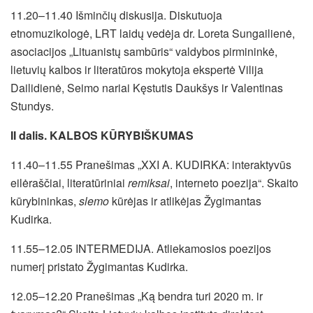
11.20–11.40 Išminčių diskusija. Diskutuoja
etnomuzikologė, LRT laidų vedėja dr. Loreta Sungailienė,
asociacijos „Lituanistų sambūris“ valdybos pirmininkė,
lietuvių kalbos ir literatūros mokytoja ekspertė Vilija
Dailidienė, Seimo nariai Kęstutis Daukšys ir Valentinas
Stundys.
II dalis. KALBOS KŪRYBIŠKUMAS
11.40–11.55 Pranešimas „XXI A. KUDIRKA: interaktyvūs
eilėraščiai, literatūriniai
remiksai
, interneto poezija“. Skaito
kūrybininkas,
slemo
kūrėjas ir atlikėjas Žygimantas
Kudirka.
11.55–12.05 INTERMEDIJA. Atliekamosios poezijos
numerį pristato Žygimantas Kudirka.
12.05–12.20 Pranešimas „Ką bendra turi 2020 m. ir