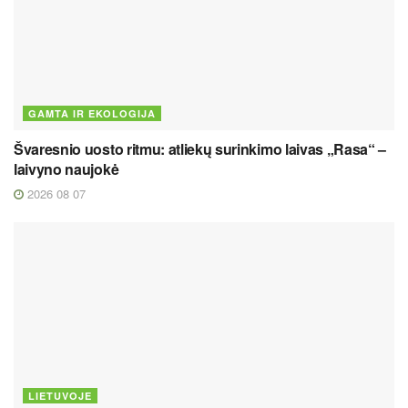
GAMTA IR EKOLOGIJA
Švaresnio uosto ritmu: atliekų surinkimo laivas „Rasa“ –
laivyno naujokė
2026 08 07
LIETUVOJE