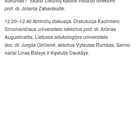
tvarumas
?“ Skaito Lietuvių kalbos instituto direktorė
prof. dr. Jolanta Zabarskaitė.
12.20–12.40 Išminčių diskusija. Diskutuoja Kazimiero
Simonavičiaus universiteto rektorius prof. dr. Arūnas
Augustinaitis, Lietuvos edukologijos universiteto
doc. dr. Jurgita Girčienė, aktorius Vytautas Rumšas, Seimo
nariai Linas Balsys ir Kęstutis Daukšys.