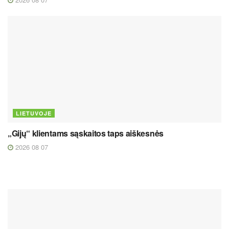
LIETUVOJE
„Gijų“ klientams sąskaitos taps aiškesnės
2026 08 07