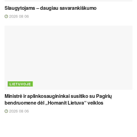
Slaugytojams – daugiau savarankiškumo
2026 08 06
LIETUVOJE
Ministrė ir aplinkosaugininkai susitiko su Pagirių
bendruomene dėl „Homanit Lietuva“ veiklos
2026 08 06