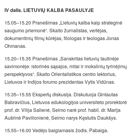
IV dalis. LIETUVIŲ KALBA PASAULYJE
15.05–15.20 Pranešimas „Lietuvių kalba kaip strateginė
saugumo priemonė“. Skaito žurnalistas, vertėjas,
dokumentinių filmų kūrėjas, filologas ir teologas Jonas
Ohmanas.
15.20–15.35 Pranešimas „Sanskritas lietuvių tautinėje
savimonėje: istorinės sąsajos, mitai ir mokslinių tyrinėjimų
perspektyvos“. Skaito Orientalistikos centro lektorius,
Lietuvos ir Indijos forumo prezidentas Vytis Vidūnas.
15.35–15.55 Ekspertų diskusija. Diskutuoja Gintautas
Babravičius, Lietuvos edukologijos universiteto prorektorė
prof. dr. Vilija Salienė, Seimo narė prof. habil. dr. Marija
Aušrinė Pavilionienė, Seimo narys Kęstutis Daukšys.
15.55–16.00 Vedėjo baigiamasis žodis. Pabaiga.