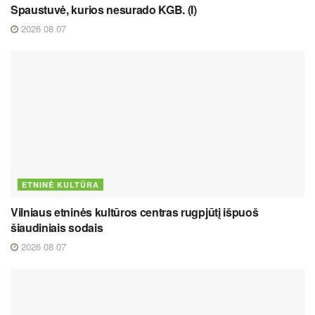
Spaustuvė, kurios nesurado KGB. (I)
2026 08 07
ETNINĖ KULTŪRA
Vilniaus etninės kultūros centras rugpjūtį išpuoš
šiaudiniais sodais
2026 08 07