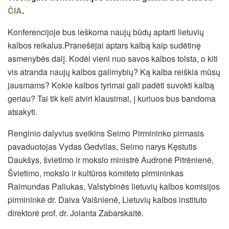
ČIA
.
Konferencijoje bus ieškoma naujų būdų aptarti lietuvių
kalbos reikalus.Pranešėjai aptars kalbą kaip sudėtinę
asmenybės dalį. Kodėl vieni nuo savos kalbos tolsta, o kiti
vis atranda naujų kalbos galimybių? Ką kalba reiškia mūsų
jausmams? Kokie kalbos tyrimai gali padėti suvokti kalbą
geriau? Tai tik keli atviri klausimai, į kuriuos bus bandoma
atsakyti.
Renginio dalyvius sveikins Seimo Pirmininko pirmasis
pavaduotojas Vydas Gedvilas, Seimo narys Kęstutis
Daukšys, švietimo ir mokslo ministrė Audronė Pitrėnienė,
Švietimo, mokslo ir kultūros komiteto pirmininkas
Raimundas Paliukas, Valstybinės lietuvių kalbos komisijos
pirmininkė dr. Daiva Vaišnienė, Lietuvių kalbos instituto
direktorė prof. dr. Jolanta Zabarskaitė.