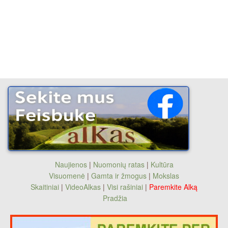
Naujienos
|
Nuomonių ratas
|
Kultūra
Visuomenė
|
Gamta ir žmogus
|
Mokslas
Skaitiniai
|
VideoAlkas
|
Visi rašiniai
|
Paremkite Alką
Pradžia