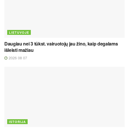
LIETUVOJE
Daugiau nei 3 tūkst. vairuotojų jau žino, kaip degalams
išleisti mažiau
2026 08 07
ISTORIJA