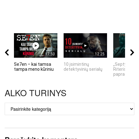
17:50
12:25
Se7en – kai tamsa
10 įsimintinų
„Septynių Ka
tampa meno kūriniu
detektyvinių serialų
Riteris" – kai
paprastumas
ALKO TURINYS
ALKO
TURINYS