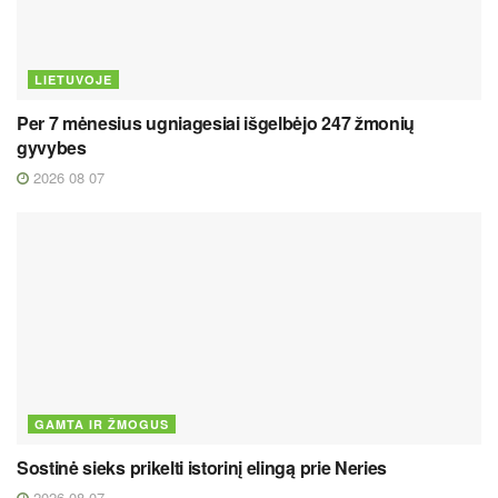
LIETUVOJE
Per 7 mėnesius ugniagesiai išgelbėjo 247 žmonių
gyvybes
2026 08 07
GAMTA IR ŽMOGUS
Sostinė sieks prikelti istorinį elingą prie Neries
2026 08 07