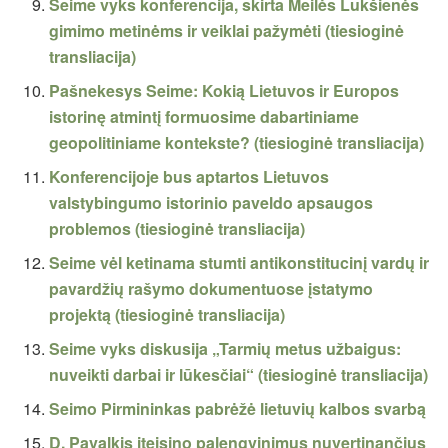
Seime vyks konferencija, skirta Meilės Lukšienės
gimimo metinėms ir veiklai pažymėti (tiesioginė
transliacija)
Pašnekesys Seime: Kokią Lietuvos ir Europos
istorinę atmintį formuosime dabartiniame
geopolitiniame kontekste? (tiesioginė transliacija)
Konferencijoje bus aptartos Lietuvos
valstybingumo istorinio paveldo apsaugos
problemos (tiesioginė transliacija)
Seime vėl ketinama stumti antikonstitucinį vardų ir
pavardžių rašymo dokumentuose įstatymo
projektą (tiesioginė transliacija)
Seime vyks diskusija „Tarmių metus užbaigus:
nuveikti darbai ir lūkesčiai“ (tiesioginė transliacija)
Seimo Pirmininkas pabrėžė lietuvių kalbos svarbą
D. Pavalkis įteisino palengvinimus nuvertinančius