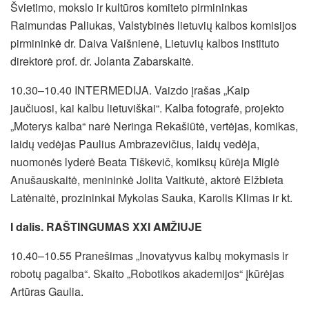
Švietimo, mokslo ir kultūros komiteto pirmininkas
Raimundas Paliukas, Valstybinės lietuvių kalbos komisijos
pirmininkė dr. Daiva Vaišnienė, Lietuvių kalbos instituto
direktorė prof. dr. Jolanta Zabarskaitė.
10.30–10.40 INTERMEDIJA. Vaizdo įrašas „Kaip
jaučiuosi, kai kalbu lietuviškai“. Kalba fotografė, projekto
„Moterys kalba“ narė Neringa Rekašiūtė, vertėjas, komikas,
laidų vedėjas Paulius Ambrazevičius, laidų vedėja,
nuomonės lyderė Beata Tiškevič, komiksų kūrėja Miglė
Anušauskaitė, menininkė Jolita Vaitkutė, aktorė Elžbieta
Latėnaitė, prozininkai Mykolas Sauka, Karolis Klimas ir kt.
I dalis. RAŠTINGUMAS XXI AMŽIUJE
10.40–10.55 Pranešimas „Inovatyvus kalbų mokymasis ir
robotų pagalba“. Skaito „Robotikos akademijos“ įkūrėjas
Artūras Gaulia.