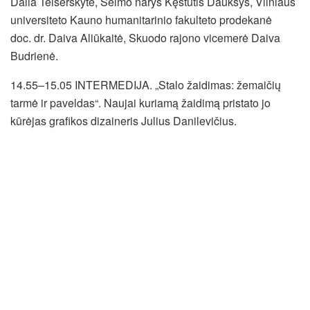
Dalia Teišerskytė, Seimo narys Kęstutis Daukšys, Vilniaus
universiteto Kauno humanitarinio fakulteto prodekanė
doc. dr. Daiva Aliūkaitė, Skuodo rajono vicemerė Daiva
Budrienė.
14.55–15.05 INTERMEDIJA. „Stalo žaidimas: žemaičių
tarmė ir paveldas“. Naujai kuriamą žaidimą pristato jo
kūrėjas grafikos dizaineris Julius Danilevičius.