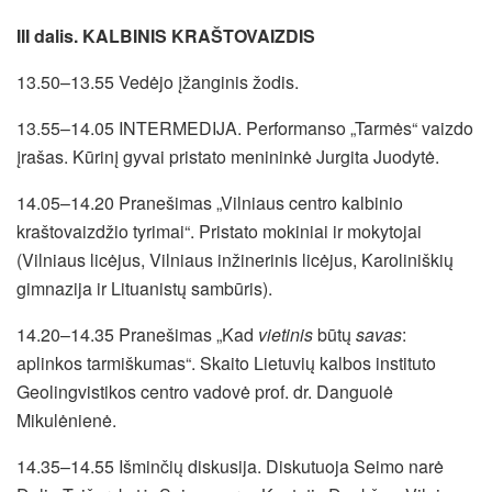
III dalis. KALBINIS KRAŠTOVAIZDIS
13.50–13.55 Vedėjo įžanginis žodis.
13.55–14.05 INTERMEDIJA. Performanso „Tarmės“ vaizdo
įrašas. Kūrinį gyvai pristato menininkė Jurgita Juodytė.
14.05–14.20 Pranešimas „Vilniaus centro kalbinio
kraštovaizdžio tyrimai“. Pristato mokiniai ir mokytojai
(Vilniaus licėjus, Vilniaus inžinerinis licėjus, Karoliniškių
gimnazija ir Lituanistų sambūris).
14.20–14.35 Pranešimas „Kad
vietinis
būtų
savas
:
aplinkos tarmiškumas“. Skaito Lietuvių kalbos instituto
Geolingvistikos centro vadovė prof. dr. Danguolė
Mikulėnienė.
14.35–14.55 Išminčių diskusija. Diskutuoja Seimo narė