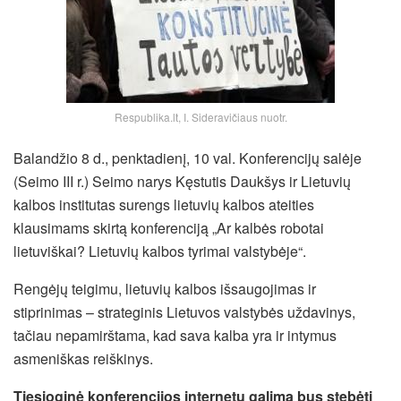
Respublika.lt, I. Sideravičiaus nuotr.
Balandžio 8 d., penktadienį, 10 val. Konferencijų salėje
(Seimo III r.) Seimo narys Kęstutis Daukšys ir Lietuvių
kalbos institutas surengs lietuvių kalbos ateities
klausimams skirtą konferenciją „Ar kalbės robotai
lietuviškai? Lietuvių kalbos tyrimai valstybėje“.
Rengėjų teigimu, lietuvių kalbos išsaugojimas ir
stiprinimas – strateginis Lietuvos valstybės uždavinys,
tačiau nepamirštama, kad sava kalba yra ir intymus
asmeniškas reiškinys.
Tiesioginė konferencijos internetu galima bus stebėti