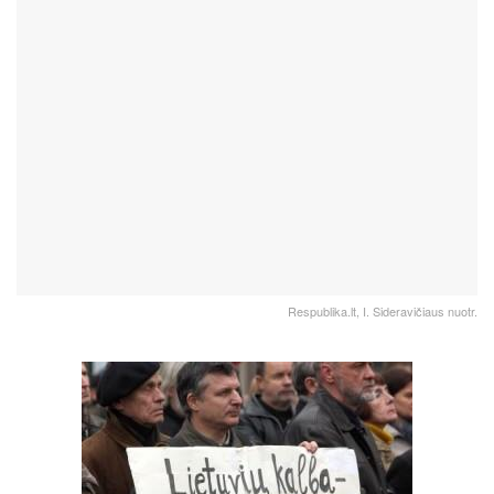
Respublika.lt, I. Sideravičiaus nuotr.