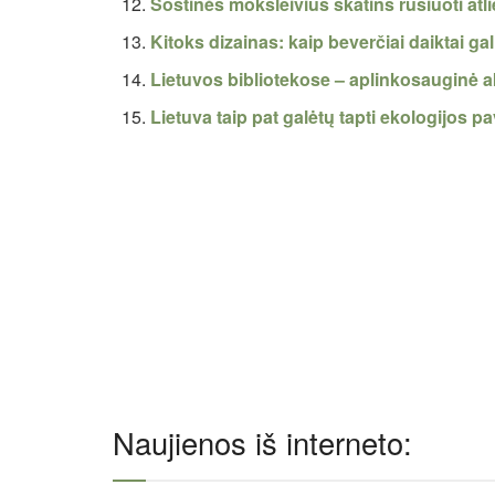
Sostinės moksleivius skatins rūšiuoti atli
Kitoks dizainas: kaip beverčiai daiktai gal
Lietuvos bibliotekose – aplinkosauginė a
Lietuva taip pat galėtų tapti ekologijos p
Naujienos iš interneto: