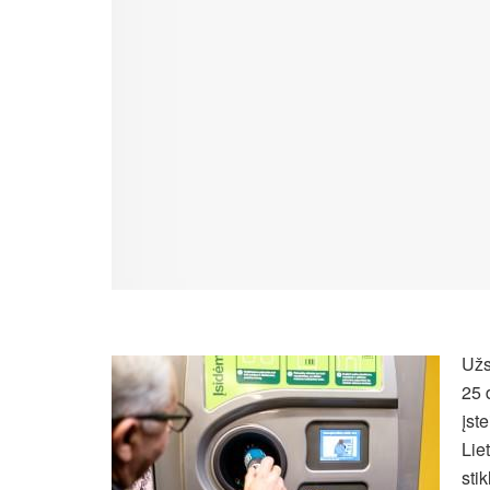
Užs
25 
įst
Lie
sti