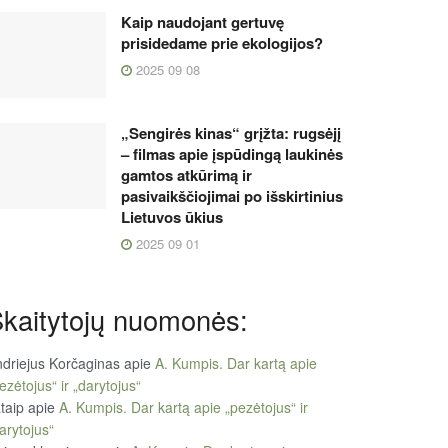
Kaip naudojant gertuvę
prisidedame prie ekologijos?
2025 09 08
„Sengirės kinas“ grįžta: rugsėjį
– filmas apie įspūdingą laukinės
gamtos atkūrimą ir
pasivaikščiojimai po išskirtinius
Lietuvos ūkius
2025 09 01
kaitytojų nuomonės:
driejus Korčaginas
apie
A. Kumpis. Dar kartą apie
ezėtojus“ ir „darytojus“
taip
apie
A. Kumpis. Dar kartą apie „pezėtojus“ ir
arytojus“