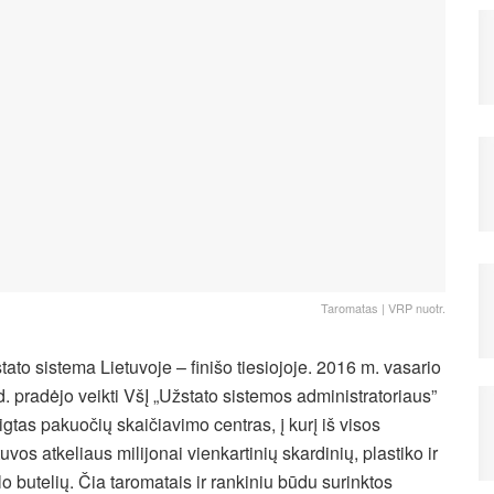
Taromatas | VRP nuotr.
tato sistema Lietuvoje – finišo tiesiojoje. 2016 m. vasario
d. pradėjo veikti VšĮ „Užstato sistemos administratoriaus”
eigtas pakuočių skaičiavimo centras, į kurį iš visos
tuvos atkeliaus milijonai vienkartinių skardinių, plastiko ir
klo butelių. Čia taromatais ir rankiniu būdu surinktos