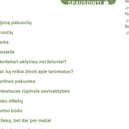
Na
SPAUSDINTI 🖨
„p
Na
„p
lijoną pakuočių
Ba
akuočių
„d
varka
estelis
eliskart aktyviau nei lietuviai?
i: ką reikia žinoti apie taromatus?
kartines pakuotes
miestuose rūpinsis savivaldybės
iau atliekų
iavimo būdo
liekų, bet dar per mažai