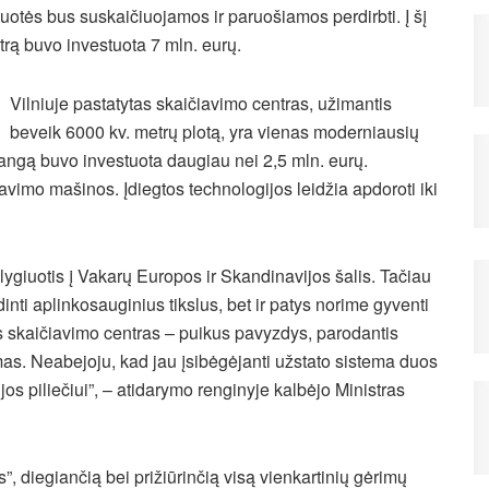
uotės bus suskaičiuojamos ir paruošiamos perdirbti. Į šį
trą buvo investuota 7 mln. eurų.
Vilniuje pastatytas skaičiavimo centras, užimantis
beveik 6000 kv. metrų plotą, yra vienas moderniausių
įrangą buvo investuota daugiau nei 2,5 mln. eurų.
avimo mašinos. Įdiegtos technologijos leidžia apdoroti iki
ygiuotis į Vakarų Europos ir Skandinavijos šalis. Tačiau
inti aplinkosauginius tikslus, bet ir patys norime gyventi
s skaičiavimo centras – puikus pavyzdys, parodantis
mas. Neabejoju, kad jau įsibėgėjanti užstato sistema duos
os piliečiui”, – atidarymo renginyje kalbėjo Ministras
”, diegiančią bei prižiūrinčią visą vienkartinių gėrimų