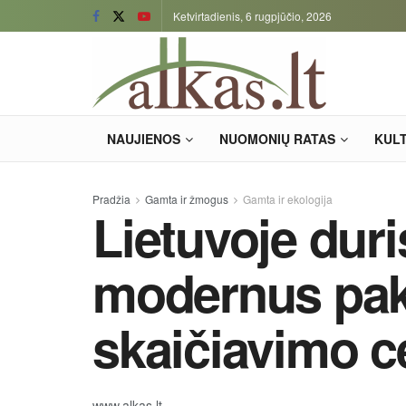
Ketvirtadienis, 6 rugpjūčio, 2026
NAUJIENOS
NUOMONIŲ RATAS
KUL
Pradžia
Gamta ir žmogus
Gamta ir ekologija
Lietuvoje duri
modernus pa
skaičiavimo c
www.alkas.lt