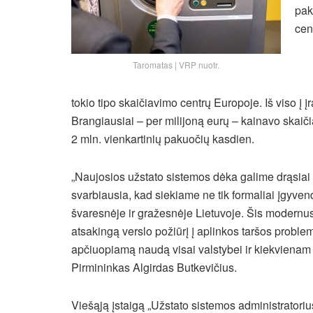
pak
cen
Taromatas | VRP nuotr.
tokio tipo skaičiavimo centrų Europoje. Iš viso į 
Brangiausiai – per milijoną eurų – kainavo skaiči
2 mln. vienkartinių pakuočių kasdien.
„Naujosios užstato sistemos dėka galime drąsiai l
svarbiausia, kad siekiame ne tik formaliai įgyvend
švaresnėje ir gražesnėje Lietuvoje. Šis modernu
atsakingą verslo požiūrį į aplinkos taršos proble
apčiuopiamą naudą visai valstybei ir kiekvienam j
Pirmininkas Algirdas Butkevičius.
Viešąją įstaigą „Užstato sistemos administratorius