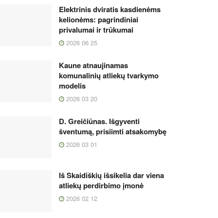
Elektrinis dviratis kasdienėms
kelionėms: pagrindiniai
privalumai ir trūkumai
2026 06 25
Kaune atnaujinamas
komunalinių atliekų tvarkymo
modelis
2026 03 20
D. Greičiūnas. Išgyventi
šventumą, prisiimti atsakomybę
2026 03 01
Iš Skaidiškių išsikelia dar viena
atliekų perdirbimo įmonė
2026 02 12