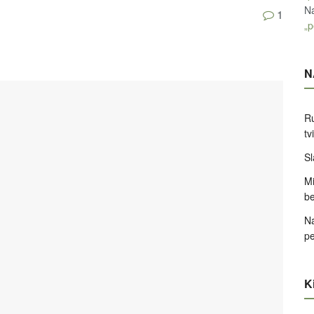
Na
1
„p
N
Ru
tv
Sl
Mi
be
Na
pe
Ki