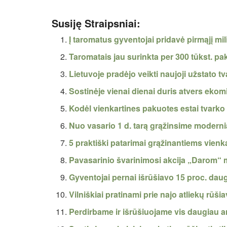
Susiję Straipsniai:
Į taromatus gyventojai pridavė pirmąjį mi
Taromatais jau surinkta per 300 tūkst. p
Lietuvoje pradėjo veikti naujoji užstato t
Sostinėje vienai dienai duris atvers ekomi
Kodėl vienkartines pakuotes estai tvarko k
Nuo vasario 1 d. tarą grąžinsime modernia
5 praktiški patarimai grąžinantiems vien
Pavasarinio švarinimosi akcija „Darom“ 
Gyventojai pernai išrūšiavo 15 proc. daug
Vilniškiai pratinami prie najo atliekų rūš
Perdirbame ir išrūšiuojame vis daugiau ar