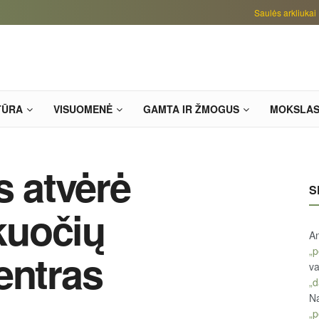
Saulės arkliukai
TŪRA
VISUOMENĖ
GAMTA IR ŽMOGUS
MOKSLA
s atvėrė
S
kuočių
An
„p
entras
va
„d
Na
„p