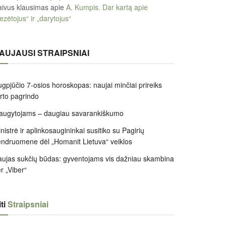
ivus klausimas
apie
A. Kumpis. Dar kartą apie
ezėtojus“ ir „darytojus“
AUJAUSI STRAIPSNIAI
gpjūčio 7-osios horoskopas: naujai minčiai prireiks
irto pagrindo
augytojams – daugiau savarankiškumo
nistrė ir aplinkosaugininkai susitiko su Pagirių
ndruomene dėl „Homanit Lietuva“ veiklos
ujas sukčių būdas: gyventojams vis dažniau skambina
r „Viber“
ti
Straipsniai