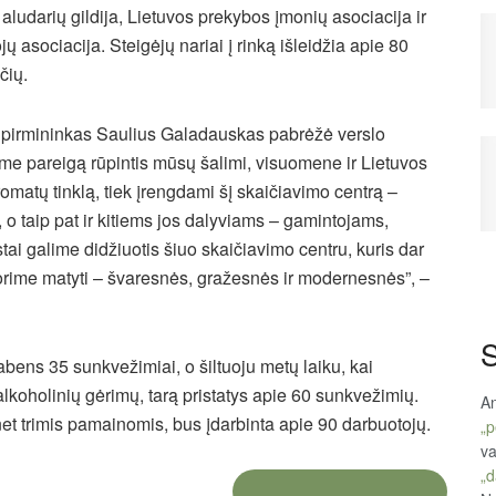
aludarių gildija, Lietuvos prekybos įmonių asociacija ir
 asociacija. Steigėjų nariai į rinką išleidžia apie 80
čių.
s pirmininkas Saulius Galadauskas pabrėžė verslo
me pareigą rūpintis mūsų šalimi, visuomene ir Lietuvos
matų tinklą, tiek įrengdami šį skaičiavimo centrą –
o taip pat ir kitiems jos dalyviams – gamintojams,
ai galime didžiuotis šiuo skaičiavimo centru, kuris dar
norime matyti – švaresnės, gražesnės ir modernesnės”, –
S
bens 35 sunkvežimiai, o šiltuoju metų laiku, kai
alkoholinių gėrimų, tarą pristatys apie 60 sunkvežimių.
An
et trimis pamainomis, bus įdarbinta apie 90 darbuotojų.
„p
va
„d