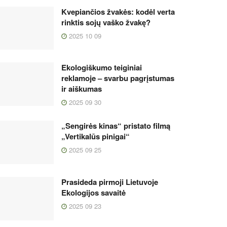
Kvepiančios žvakės: kodėl verta
rinktis sojų vaško žvakę?
2025 10 09
Ekologiškumo teiginiai
reklamoje – svarbu pagrįstumas
ir aiškumas
2025 09 30
„Sengirės kinas“ pristato filmą
„Vertikalūs pinigai“
2025 09 25
Prasideda pirmoji Lietuvoje
Ekologijos savaitė
2025 09 23