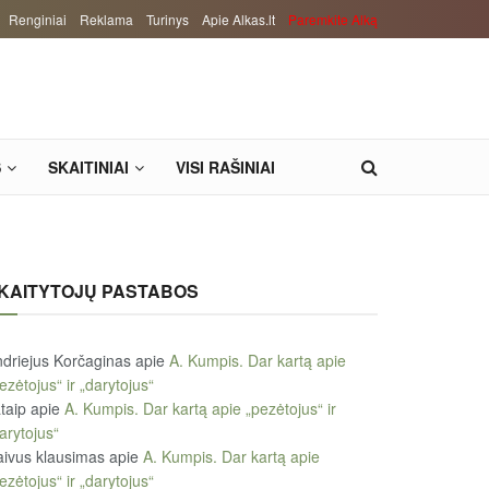
Renginiai
Reklama
Turinys
Apie Alkas.lt
Paremkite Alką
S
SKAITINIAI
VISI RAŠINIAI
KAITYTOJŲ PASTABOS
driejus Korčaginas
apie
A. Kumpis. Dar kartą apie
ezėtojus“ ir „darytojus“
taip
apie
A. Kumpis. Dar kartą apie „pezėtojus“ ir
arytojus“
ivus klausimas
apie
A. Kumpis. Dar kartą apie
ezėtojus“ ir „darytojus“