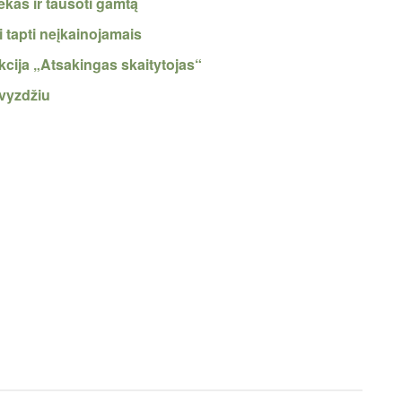
ekas ir tausoti gamtą
i tapti neįkainojamais
kcija „Atsakingas skaitytojas“
avyzdžiu