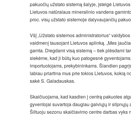
pakuočių užstato sistemą šalyje, įsteigė Lietuvos 
Lietuvos natūralaus mineralinio vandens gamintojų
proc. visų užstato sistemoje dalyvaujančių pakuo
VšĮ „Užstato sistemos administratorius” valdybo
vaidmenį tausojant Lietuvos aplinką. „Mes jaučia
gamta. Diegdami visą sistemą – tiek plėsdami taro
siekėme, kad ji būtų kuo patogesnė gyventojams, 
importuotojams, prekybininkams. Šiandien pagrįst
labiau priartina mus prie tokios Lietuvos, kokią 
sakė S. Galadauskas.
Skaičiuojama, kad kasdien į centrą pakuotes atga
gyventojai suvartoja daugiau gaiviųjų ir silpnųjų 
Šiltuoju sezonu skaičiavimo centre darbas vyks n