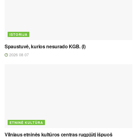
ISTORIJA
Spaustuvė, kurios nesurado KGB. (I)
2026 08 07
ETNINĖ KULTŪRA
Vilniaus etninės kultūros centras rugpjūtį išpuoš