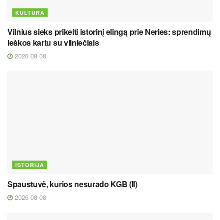
KULTŪRA
Vilnius sieks prikelti istorinį elingą prie Neries: sprendimų
ieškos kartu su vilniečiais
2026 08 08
ISTORIJA
Spaustuvė, kurios nesurado KGB (II)
2026 08 08