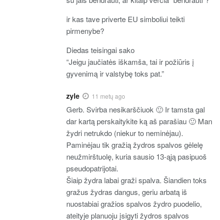
ir kas tave priverte EU simboliui teikti
pirmenybe?
Diedas teisingai sako
“Jeigu jaučiatės iškamša, tai ir požiūris į
gyvenimą ir valstybę toks pat.”
zyle
11 metų ago
Gerb. Svirba nesikarščiuok 🙂 Ir tamsta gal
dar kartą perskaitykite ką aš parašiau 🙂 Man
žydri netrukdo (niekur to neminėjau).
Paminėjau tik gražią žydros spalvos gėlelę
neužmirštuolę, kuria sausio 13-ąją pasipuoš
pseudopatrijotai.
Šiaip žydra labai graži spalva. Šiandien toks
gražus žydras dangus, geriu arbatą iš
nuostabiai gražios spalvos žydro puodelio,
ateityje planuoju įsigyti žydros spalvos