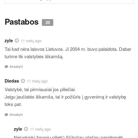
TURINYS
Pastabos
20
zyle
11 metų ago
Tai kad nėra laisvos Lietuvos. Ji 2004 m. buvo palaidota. Dabar
turime tik valstybės iškamšą.
Atsakyti
Diedas
11 metų ago
Valstybė, tai pirmiausiai jos piliečiai.
Jeigu jaučiatės iškamša, tai ir požiūris į gyvenimą ir valstybę
toks pat.
Atsakyti
zyle
11 metų ago
Nejuokinki žmonių pilieti:) Siūlyčiau plačiau pasidomėti