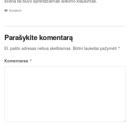
scena tai buvo sprendžiamas išlikimo klausimas.
Atsakyti
Parašykite komentarą
El. pašto adresas nebus skelbiamas.
Būtini laukeliai pažymėti
*
Komentaras
*