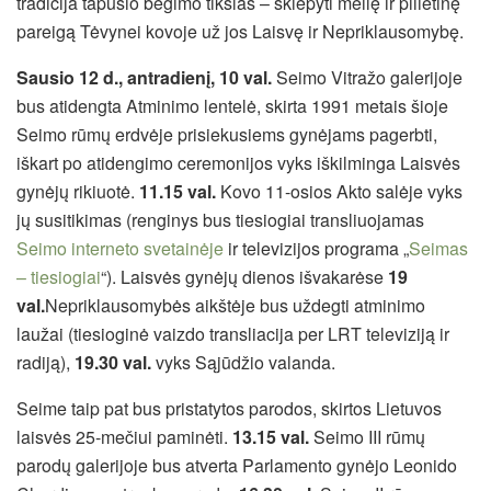
tradicija tapusio bėgimo tikslas – skiepyti meilę ir pilietinę
pareigą Tėvynei kovoje už jos Laisvę ir Nepriklausomybę.
Sausio 12 d., antradienį, 10 val.
Seimo Vitražo galerijoje
bus atidengta Atminimo lentelė, skirta 1991 metais šioje
Seimo rūmų erdvėje prisiekusiems gynėjams pagerbti,
iškart po atidengimo ceremonijos vyks iškilminga Laisvės
gynėjų rikiuotė.
11.15 val.
Kovo 11-osios Akto salėje vyks
jų susitikimas (renginys bus tiesiogiai transliuojamas
Seimo interneto svetainėje
ir televizijos programa „
Seimas
– tiesiogiai
“). Laisvės gynėjų dienos išvakarėse
19
val.
Nepriklausomybės aikštėje bus uždegti atminimo
laužai (tiesioginė vaizdo transliacija per LRT televiziją ir
radiją),
19.30 val.
vyks Sąjūdžio valanda.
Seime taip pat bus pristatytos parodos, skirtos Lietuvos
laisvės 25-mečiui paminėti.
13.15 val.
Seimo III rūmų
parodų galerijoje bus atverta Parlamento gynėjo Leonido