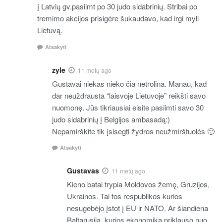
į Latvių gv.pasiimt po 30 judo sidabrinių. Stribai po
tremimo akcijos prisigėre šukaudavo, kad irgi myli
Lietuvą.
Atsakyti
zyle
11 metų ago
Gustavai niekas nieko čia netrolina. Manau, kad
dar neuždrausta “laisvoje Lietuvoje” reikšti savo
nuomonę. Jūs tikriausiai eisite pasiimti savo 30
judo sidabrinių į Belgijos ambasadą:)
Nepamirškite tik įsisegti žydros neužmirštuolės 🙂
Atsakyti
Gustavas
11 metų ago
Kieno batai trypia Moldovos žemę, Gruzijos,
Ukrainos. Tai tos respublikos kurios
nesugebėjo įstot į EU ir NATO. Ar šiandiena
Baltarusija, kurios ekonomika priklauso nuo