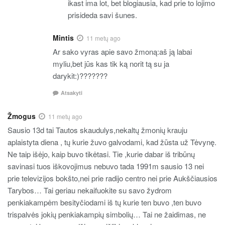
ikast ima lot, bet blogiausia, kad prie to lojimo
prisideda savi šunes.
Mintis
11 metų ago
Ar sako vyras apie savo žmoną:aš ją labai
myliu,bet jūs kas tik ką norit tą su ja
darykit:)???????
Atsakyti
Žmogus
11 metų ago
Sausio 13d tai Tautos skaudulys,nekaltų žmonių krauju
aplaistyta diena , tų kurie žuvo galvodami, kad žūsta už Tėvynę.
Ne taip išėjo, kaip buvo tikėtasi. Tie ,kurie dabar iš tribūnų
savinasi tuos iškovojimus nebuvo tada 1991m sausio 13 nei
prie televizijos bokšto,nei prie radijo centro nei prie Aukščiausios
Tarybos… Tai geriau nekaifuokite su savo žydrom
penkiakampėm besityčiodami iš tų kurie ten buvo ,ten buvo
trispalvės jokių penkiakampių simbolių… Tai ne žaidimas, ne