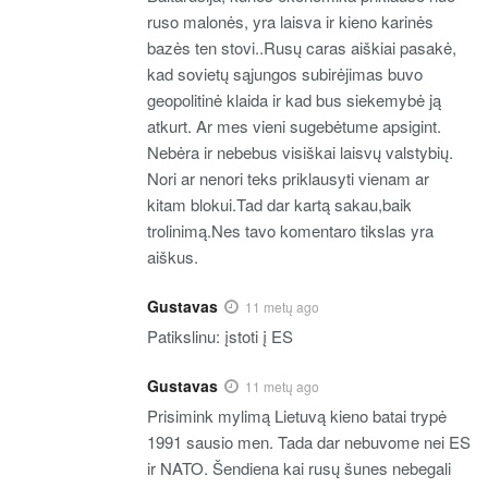
ruso malonės, yra laisva ir kieno karinės
bazės ten stovi..Rusų caras aiškiai pasakė,
kad sovietų sąjungos subirėjimas buvo
geopolitinė klaida ir kad bus siekemybė ją
atkurt. Ar mes vieni sugebėtume apsigint.
Nebėra ir nebebus visiškai laisvų valstybių.
Nori ar nenori teks priklausyti vienam ar
kitam blokui.Tad dar kartą sakau,baik
trolinimą.Nes tavo komentaro tikslas yra
aiškus.
Gustavas
11 metų ago
Patikslinu: įstoti į ES
Gustavas
11 metų ago
Prisimink mylimą Lietuvą kieno batai trypė
1991 sausio men. Tada dar nebuvome nei ES
ir NATO. Šendiena kai rusų šunes nebegali