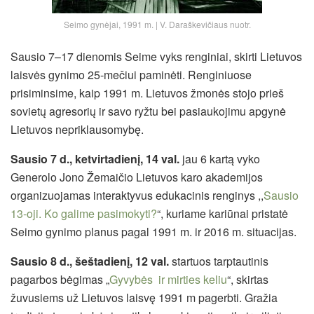
Seimo gynėjai, 1991 m. | V. Daraškevičiaus nuotr.
Sausio 7–17 dienomis Seime vyks renginiai, skirti Lietuvos
laisvės gynimo 25-mečiui paminėti. Renginiuose
prisiminsime, kaip 1991 m. Lietuvos žmonės stojo prieš
sovietų agresorių ir savo ryžtu bei pasiaukojimu apgynė
Lietuvos nepriklausomybę.
Sausio 7 d., ketvirtadienį, 14 val.
jau 6 kartą vyko
Generolo Jono Žemaičio Lietuvos karo akademijos
organizuojamas interaktyvus edukacinis renginys ,,
Sausio
13-oji. Ko galime pasimokyti?
“,
kuriame kariūnai pristatė
Seimo gynimo planus pagal 1991 m. ir 2016 m. situacijas.
Sausio 8 d., šeštadienį, 12 val.
startuos tarptautinis
pagarbos bėgimas „
Gyvybės ir mirties keliu
“, skirtas
žuvusiems už Lietuvos laisvę 1991 m pagerbti. Gražia