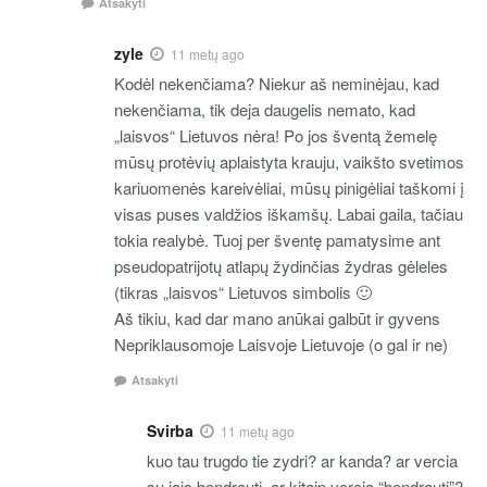
Atsakyti
zyle
11 metų ago
Kodėl nekenčiama? Niekur aš neminėjau, kad
nekenčiama, tik deja daugelis nemato, kad
„laisvos“ Lietuvos nėra! Po jos šventą žemelę
mūsų protėvių aplaistyta krauju, vaikšto svetimos
kariuomenės kareivėliai, mūsų pinigėliai taškomi į
visas puses valdžios iškamšų. Labai gaila, tačiau
tokia realybė. Tuoj per šventę pamatysime ant
pseudopatrijotų atlapų žydinčias žydras gėleles
(tikras „laisvos“ Lietuvos simbolis 🙂
Aš tikiu, kad dar mano anūkai galbūt ir gyvens
Nepriklausomoje Laisvoje Lietuvoje (o gal ir ne)
Atsakyti
Svirba
11 metų ago
kuo tau trugdo tie zydri? ar kanda? ar vercia
su jais bendrauti, ar kitaip vercia “bendrauti”?