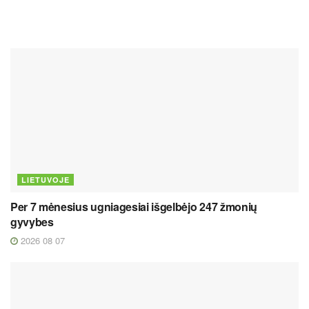
LIETUVOJE
Per 7 mėnesius ugniagesiai išgelbėjo 247 žmonių
gyvybes
2026 08 07