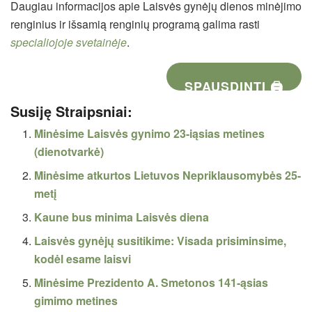
Daugiau informacijos apie Laisvės gynėjų dienos minėjimo
renginius ir išsamią renginių programą galima rasti
specialiojoje svetainėje
.
SPAUSDINTI 🖨
Susiję Straipsniai:
Minėsime Laisvės gynimo 23-iąsias metines
(dienotvarkė)
Minėsime atkurtos Lietuvos Nepriklausomybės 25-
metį
Kaune bus minima Laisvės diena
Laisvės gynėjų susitikime: Visada prisiminsime,
kodėl esame laisvi
Minėsime Prezidento A. Smetonos 141-ąsias
gimimo metines