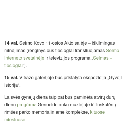
14 val.
Seimo Kovo 11-osios Akto salėje – iškilmingas
minėjimas (renginys bus tiesiogiai transliuojamas
Seimo
interneto svetainėje
ir televizijos programa „
Seimas –
tiesiogiai
“).
15 val.
Vitražo galerijoje bus pristatyta ekspozicija „Gyvoji
istorija“.
Laisvės gynėjų diena taip pat bus paminėta atvirų durų
dienų
programa
Genocido aukų muziejuje ir Tuskulėnų
rimties parko memorialiniame komplekse,
kituose
miestuose
.