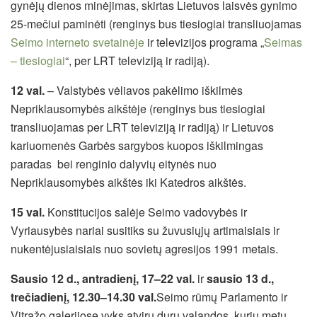
gynėjų dienos minėjimas, skirtas Lietuvos laisvės gynimo
25-mečiui paminėti (renginys bus tiesiogiai transliuojamas
Seimo interneto svetainėje
ir televizijos programa „
Seimas
– tiesiogiai
“, per LRT televiziją ir radiją).
12 val.
– Valstybės vėliavos pakėlimo iškilmės
Nepriklausomybės aikštėje (renginys bus tiesiogiai
transliuojamas per LRT televiziją ir radiją) ir Lietuvos
kariuomenės Garbės sargybos kuopos iškilmingas
paradas bei renginio dalyvių eitynės nuo
Nepriklausomybės aikštės iki Katedros aikštės.
15 val.
Konstitucijos salėje Seimo vadovybės ir
Vyriausybės nariai susitiks su žuvusiųjų artimaisiais ir
nukentėjusiaisiais nuo sovietų agresijos 1991 metais.
Sausio 12 d., antradienį, 17–22 val.
ir
sausio 13 d.,
trečiadienį, 12.30–14.30 val.
Seimo rūmų Parlamento ir
Vitražo galerijose vyks atvirų durų valandos, kurių metu