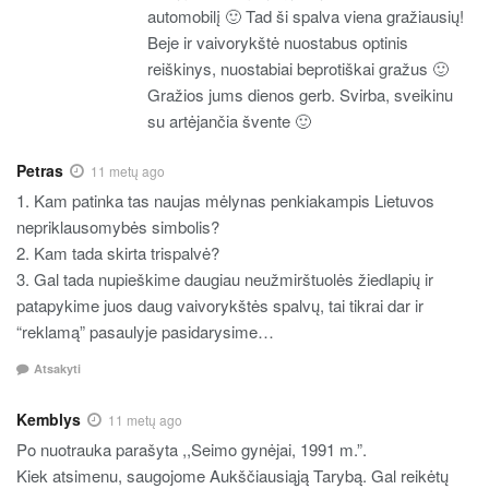
automobilį 🙂 Tad ši spalva viena gražiausių!
Beje ir vaivorykštė nuostabus optinis
reiškinys, nuostabiai beprotiškai gražus 🙂
Gražios jums dienos gerb. Svirba, sveikinu
su artėjančia švente 🙂
Petras
11 metų ago
1. Kam patinka tas naujas mėlynas penkiakampis Lietuvos
nepriklausomybės simbolis?
2. Kam tada skirta trispalvė?
3. Gal tada nupieškime daugiau neužmirštuolės žiedlapių ir
patapykime juos daug vaivorykštės spalvų, tai tikrai dar ir
“reklamą” pasaulyje pasidarysime…
Atsakyti
Kemblys
11 metų ago
Po nuotrauka parašyta ,,Seimo gynėjai, 1991 m.”.
Kiek atsimenu, saugojome Aukščiausiąją Tarybą. Gal reikėtų