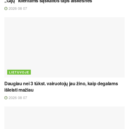
„Gijų“ klientams sąskaitos taps aiškesnės
2026 08 07
LIETUVOJE
Daugiau nei 3 tūkst. vairuotojų jau žino, kaip degalams
išleisti mažiau
2026 08 07