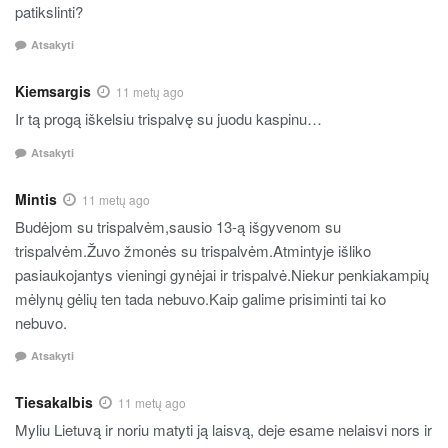
patikslinti?
Atsakyti
Kiemsargis
11 metų ago
Ir tą progą iškelsiu trispalvę su juodu kaspinu…
Atsakyti
Mintis
11 metų ago
Budėjom su trispalvėm,sausio 13-ą išgyvenom su
trispalvėm.Žuvo žmonės su trispalvėm.Atmintyje išliko
pasiaukojantys vieningi gynėjai ir trispalvė.Niekur penkiakampių
mėlynų gėlių ten tada nebuvo.Kaip galime prisiminti tai ko
nebuvo.
Atsakyti
Tiesakalbis
11 metų ago
Myliu Lietuvą ir noriu matyti ją laisvą, deje esame nelaisvi nors ir