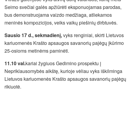
Seimo svečiai galės apžiūrėti eksponuojamas parodas,
bus demonstruojama vaizdo medžiaga, atliekamos
meninės kompozicijos, veiks vaikų piešinių dirbtuvės.
Sausio 17 d., sekmadienį,
vyks renginiai, skirti Lietuvos
kariuomenės Krašto apsaugos savanorių pajėgų įkūrimo
25-osioms metinėms paminėti.
11.10 val.
kariai žygiuos Gedimino prospektu į
Nepriklausomybės aikštę, kurioje vėliau vyks iškilminga
Lietuvos kariuomenės Krašto apsaugos savanorių pajėgų
rikiuotė.