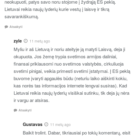
neokupuoti, patys savo noru stojome į žydrąją ES peklą.
Lietuvai reikia naujų lyderių kurie vestų į laisvę ir tikrą
savarankiškumą.
Atsakyti
zyle
11 metų ago
Myliu ir aš Lietuvą ir noriu ateityje ją matyti Laisvą, deja ji
okupuota. Jos žemę trypia svetimos armijos daliniai,
finansai priklausomi nuo svetimos valstybės, cirkuliuoja
svetimi pinigai, veikia primesti svetimi įstatymai. Į ES peklą
buvome įvaryti apgaulės būdu (neturiu laiko aiškinti kokiu,
kas norės tas informacijos internete lengvai susiras). Kad
Lietuvai reikia naujų lyderių visiškai sutinku, tik deja jų nėra
ir vargu ar atsiras.
Atsakyti
Gustavas
11 metų ago
Baikit trolint. Dabar, tikriausiai po tokių komentarų, eisit