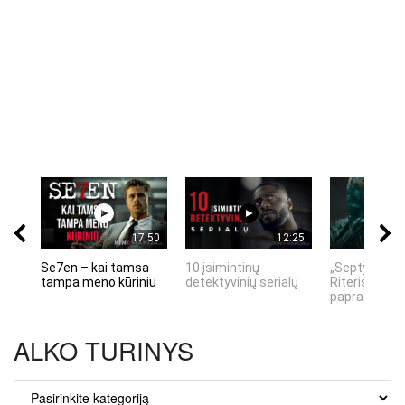
17:50
12:25
Se7en – kai tamsa
10 įsimintinų
„Septynių Ka
tampa meno kūriniu
detektyvinių serialų
Riteris" – kai
paprastumas
ALKO TURINYS
ALKO