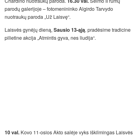
Chardino nuotraukų paroda.
16.30 val.
Seimo II rūmų
parodų galerijoje – fotomenininko Algirdo Tarvydo
nuotraukų paroda „Už Laisvę“.
Laisvės gynėjų dieną,
Sausio 13-ąją
, pradėsime tradicine
pilietine akcija „Atmintis gyva, nes liudija“.
10 val.
Kovo 11-osios Akto salėje vyks iškilmingas Laisvės