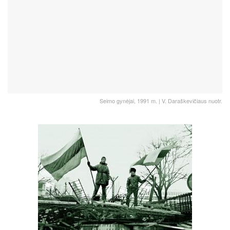
Seimo gynėjai, 1991 m. | V. Daraškevičiaus nuotr.