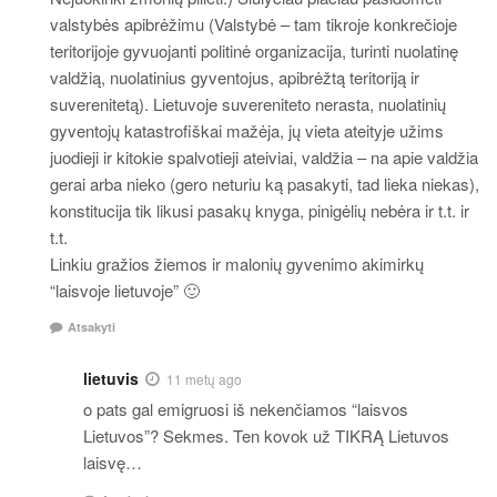
valstybės apibrėžimu (Valstybė – tam tikroje konkrečioje
teritorijoje gyvuojanti politinė organizacija, turinti nuolatinę
valdžią, nuolatinius gyventojus, apibrėžtą teritoriją ir
suverenitetą). Lietuvoje suvereniteto nerasta, nuolatinių
gyventojų katastrofiškai mažėja, jų vieta ateityje užims
juodieji ir kitokie spalvotieji ateiviai, valdžia – na apie valdžia
gerai arba nieko (gero neturiu ką pasakyti, tad lieka niekas),
konstitucija tik likusi pasakų knyga, pinigėlių nebėra ir t.t. ir
t.t.
Linkiu gražios žiemos ir malonių gyvenimo akimirkų
“laisvoje lietuvoje” 🙂
Atsakyti
lietuvis
11 metų ago
o pats gal emigruosi iš nekenčiamos “laisvos
Lietuvos”? Sekmes. Ten kovok už TIKRĄ Lietuvos
laisvę…