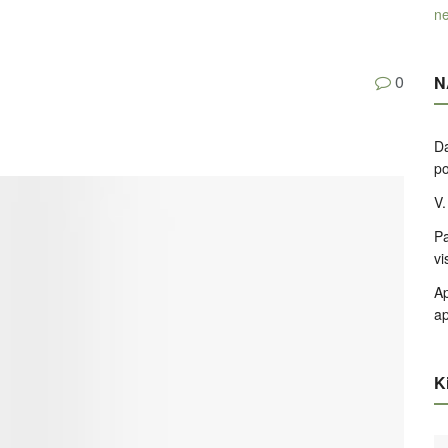
ne
0
N
Da
po
V.
Pa
vi
Ap
ap
Ki