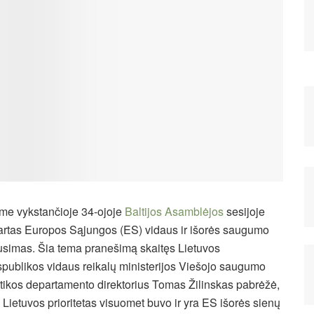
me vykstančioje 34-ojoje
Baltijos Asamblėjos
sesijoje
artas Europos Sąjungos (ES) vidaus ir išorės saugumo
usimas. Šia tema pranešimą skaitęs Lietuvos
publikos vidaus reikalų ministerijos Viešojo saugumo
itikos departamento direktorius Tomas Žilinskas pabrėžė,
 Lietuvos prioritetas visuomet buvo ir yra ES išorės sienų