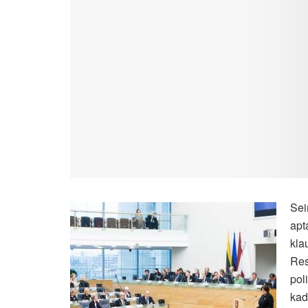
Sei
apt
kla
Res
pol
kad