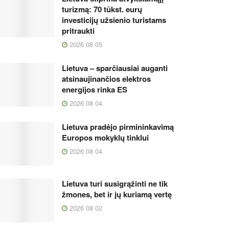
turizmą: 70 tūkst. eurų
investicijų užsienio turistams
pritraukti
2026 08 05
Lietuva – sparčiausiai auganti
atsinaujinančios elektros
energijos rinka ES
2026 08 04
Lietuva pradėjo pirmininkavimą
Europos mokyklų tinklui
2026 08 04
Lietuva turi susigrąžinti ne tik
žmones, bet ir jų kuriamą vertę
2026 08 02