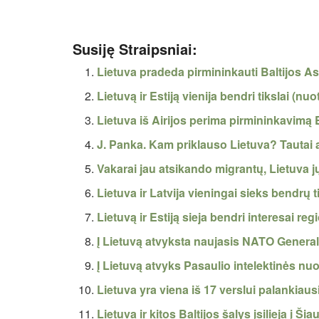
Susiję Straipsniai:
Lietuva pradeda pirmininkauti Baltijos Asa
Lietuvą ir Estiją vienija bendri tikslai (nu
Lietuva iš Airijos perima pirmininkavimą
J. Panka. Kam priklauso Lietuva? Tautai
Vakarai jau atsikando migrantų, Lietuva j
Lietuva ir Latvija vieningai sieks bendrų t
Lietuvą ir Estiją sieja bendri interesai reg
Į Lietuvą atvyksta naujasis NATO General
Į Lietuvą atvyks Pasaulio intelektinės n
Lietuva yra viena iš 17 verslui palankiaus
Lietuva ir kitos Baltijos šalys įsilieja į 