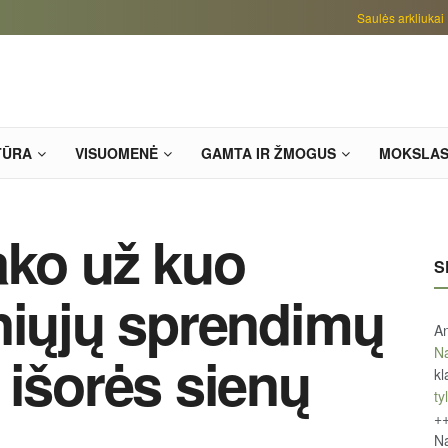
Saulės arkliukai
TŪRA
VISUOMENĖ
GAMTA IR ŽMOGUS
MOKSLA
ako už kuo
S
niųjų sprendimų
An
Na
 išorės sienų
kl
tyl
+
Na