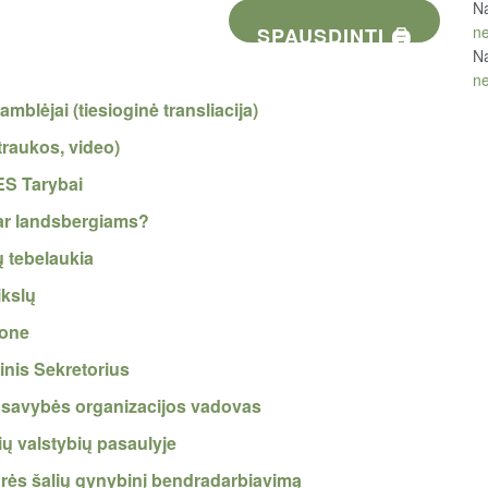
Na
ne
SPAUSDINTI 🖨
Na
ne
mblėjai (tiesioginė transliacija)
otraukos, video)
 ES Tarybai
 ar landsbergiams?
ų tebelaukia
ikslų
ione
inis Sekretorius
uosavybės organizacijos vadovas
ių valstybių pasaulyje
Šiaurės šalių gynybinį bendradarbiavimą