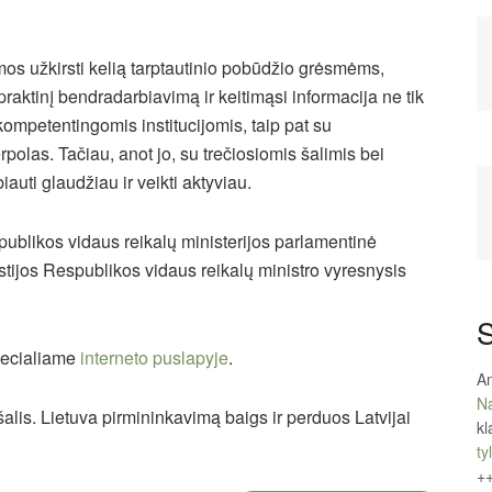
os užkirsti kelią tarptautinio pobūdžio grėsmėms,
praktinį bendradarbiavimą ir keitimąsi informacija ne tik
ų kompetentingomis institucijomis, taip pat su
rpolas. Tačiau, anot jo, su trečiosiomis šalimis bei
auti glaudžiau ir veikti aktyviau.
publikos vidaus reikalų ministerijos parlamentinė
Estijos Respublikos vidaus reikalų ministro vyresnysis
S
specialiame
interneto puslapyje
.
An
Na
alis. Lietuva pirmininkavimą baigs ir perduos Latvijai
kl
tyl
+