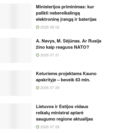
Ministerijos priminimas: kur
palikti nebereikalingą
elektroninę įrangą ir baterijas
2026 08 02
A. Navys, M. Sėjūnas. Ar Rusija
žino kaip reaguos NATO?
2026 07 31
Keturiems projektams Kauno
apskrityje – beveik 63 mln.
2026 07 29
Lietuvos ir Estijos vidaus
reikalų ministrai aptarė
saugumo regione aktualijas
2026 07 28