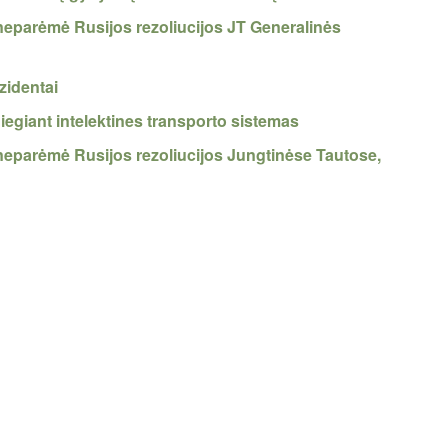
neparėmė Rusijos rezoliucijos JT Generalinės
zidentai
diegiant intelektines transporto sistemas
neparėmė Rusijos rezoliucijos Jungtinėse Tautose,