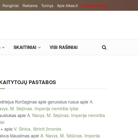
Renginiai
Reklama
Turinys
Apie Alkas.lt
Paremkite Alką
S
SKAITINIAI
VISI RAŠINIAI
KAITYTOJŲ PASTABOS
driejus Korčaginas apie geruosius rusus
apie
A.
vys, M. Sėjūnas. Imperija nemiršta tyliai
austukas
apie
A. Navys, M. Sėjūnas. Imperija nemiršta
iai
++
apie
V. Sinica. Ištrinti žmonės
ivus klausimas
apie
A. Navys, M. Sėjūnas. Imperija