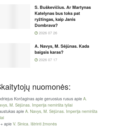
S. Buškevičius. Ar Martynas
Katelynas bus toks pat
ryžtingas, kaip Janis
Dombrava?
2026 07 26
A. Navys, M. Sėjūnas. Kada
baigsis karas?
2026 07 17
kaitytojų nuomonės:
driejus Korčaginas apie geruosius rusus
apie
A.
vys, M. Sėjūnas. Imperija nemiršta tyliai
austukas
apie
A. Navys, M. Sėjūnas. Imperija nemiršta
iai
++
apie
V. Sinica. Ištrinti žmonės