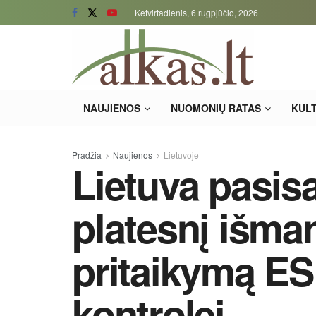
Ketvirtadienis, 6 rugpjūčio, 2026
NAUJIENOS
NUOMONIŲ RATAS
KUL
Pradžia
Naujienos
Lietuvoje
Lietuva pasis
platesnį išma
pritaikymą ES
kontrolei