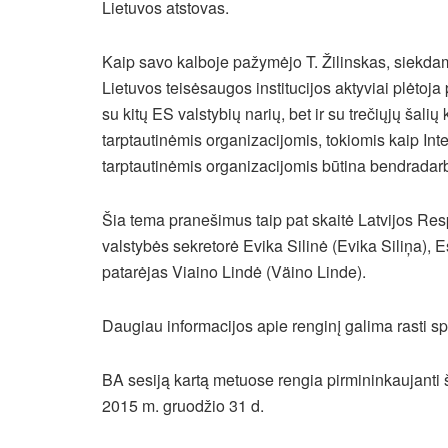
Lietuvos atstovas.
Kaip savo kalboje pažymėjo T. Žilinskas, siekdam
Lietuvos teisėsaugos institucijos aktyviai plėtoja 
su kitų ES valstybių narių, bet ir su trečiųjų šali
tarptautinėmis organizacijomis, tokiomis kaip Inte
tarptautinėmis organizacijomis būtina bendradarbi
Šia tema pranešimus taip pat skaitė Latvijos Res
valstybės sekretorė Evika Silinė (Evika Siliņa), 
patarėjas Viaino Lindė (Väino Linde).
Daugiau informacijos apie renginį galima rasti 
BA sesiją kartą metuose rengia pirmininkaujanti š
2015 m. gruodžio 31 d.