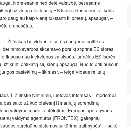
auga.„Nors esame nedidelė valstybė, bet esame
akingi už vieną didžiausių ES išorės sienos
ruožo, kuris
aro daugiau kaip vieną tūkstantį kilometrų, apsaugą“, –
bėjo pranešėjas.
T. Žilinskas be vidaus ir išorės saugumo politikos
derinimo svarbos akcentavo poreikį stiprinti ES išorės
riklauso nuo kiekvienos valstybės, turinčios ES išorės
 užtikrinti patikimą šių sienų apsaugą. Nuo to priklauso ir
ngos pasiekimų – likimas“, – teigė Vidaus reikalų
aus T. Žilinsko tvirtinimu, Lietuvos interesas – modernus
va pasisako už kuo platesnį išmaniųjų sprendimų
o sienų valdymo modelio plėtojimą, Europos operatyvaus
s sienų valdymo agentūros (FRONTEX) įgaliojimų
apsaugos pareigūnų sistemos sukūrimo galimybės“, – sakė