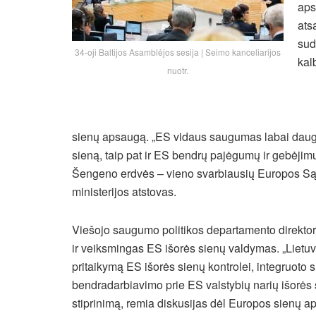
aps
ats
sud
34-oji Baltijos Asamblėjos sesija | Seimo kanceliarijos
kal
nuotr.
sienų apsaugą. „ES vidaus saugumas labai daug p
sieną, taip pat ir ES bendrų pajėgumų ir gebėjimų
Šengeno erdvės – vieno svarbiausių Europos Sąju
ministerijos atstovas.
Viešojo saugumo politikos departamento direktori
ir veiksmingas ES išorės sienų valdymas. „Lietu
pritaikymą ES išorės sienų kontrolei, integruot
bendradarbiavimo prie ES valstybių narių išorė
stiprinimą, remia diskusijas dėl Europos sienų 