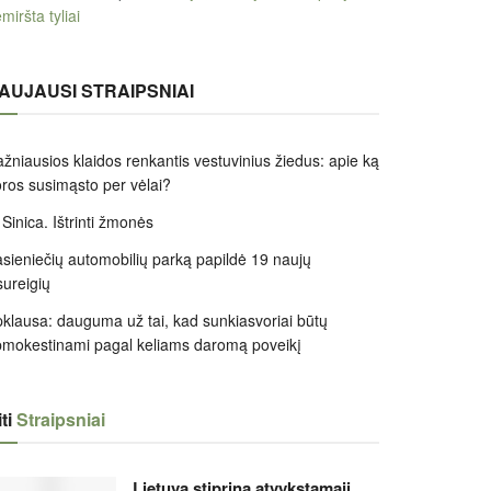
miršta tyliai
AUJAUSI STRAIPSNIAI
žniausios klaidos renkantis vestuvinius žiedus: apie ką
ros susimąsto per vėlai?
 Sinica. Ištrinti žmonės
sieniečių automobilių parką papildė 19 naujų
sureigių
klausa: dauguma už tai, kad sunkiasvoriai būtų
mokestinami pagal keliams daromą poveikį
ti
Straipsniai
Lietuva stiprina atvykstamąjį