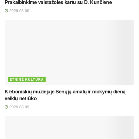
Prakalbinkime vaistažoles kartu su D. Kunčiene
2026 08 09
ETNINĖ KULTŪRA
Kleboniškių muziejuje Senųjų amatų ir mokymų dieną
veiklų netrūko
2026 08 09