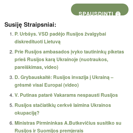
SPAUSDINTI 🖨
Susiję Straipsniai:
P. Urbšys. VSD padėjo Rusijos žvalgybai
diskredituoti Lietuvą
Prie Rusijos ambasados įvyko tautininkų piketas
prieš Rusijos karą Ukrainoje (nuotraukos,
pareiškimas, video)
D. Grybauskaitė: Rusijos invazija į Ukrainą –
grėsmė visai Europai (video)
V. Putinas patarė Vakarams nespausti Rusijos
Rusijos stačiatikių cerkvė laimina Ukrainos
okupaciją?
Ministras Pirmininkas A.Butkevičius susitiko su
Rusijos ir Suomijos premjerais