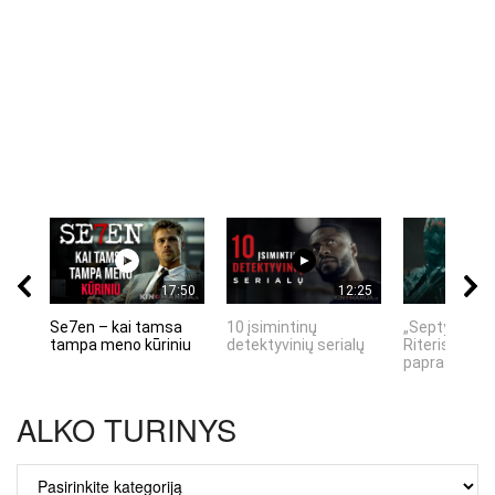
17:50
12:25
Se7en – kai tamsa
10 įsimintinų
„Septynių Ka
tampa meno kūriniu
detektyvinių serialų
Riteris" – kai
paprastumas
ALKO TURINYS
ALKO