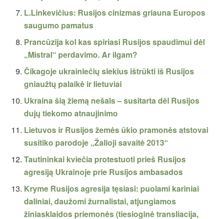
L.Linkevičius: Rusijos cinizmas griauna Europos
saugumo pamatus
Prancūzija kol kas spiriasi Rusijos spaudimui dėl
„Mistral“ perdavimo. Ar ilgam?
Čikagoje ukrainiečių siekius ištrūkti iš Rusijos
gniaužtų palaikė ir lietuviai
Ukraina šią žiemą nešals – susitarta dėl Rusijos
dujų tiekomo atnaujinimo
Lietuvos ir Rusijos žemės ūkio pramonės atstovai
susitiko parodoje „Žalioji savaitė 2013“
Tautininkai kviečia protestuoti prieš Rusijos
agresiją Ukrainoje prie Rusijos ambasados
Kryme Rusijos agresija tęsiasi: puolami kariniai
daliniai, daužomi žurnalistai, atjungiamos
žiniasklaidos priemonės (tiesioginė transliacija,