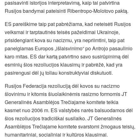
pasisavinti istorijos interpretavimą, kaip tai patvirtina
Rusijos bandymai pateisinti Ribentropo-Molotovo paktą.
ES pareiškime taip pat pabrėžiama, kad neteisėti Rusijos
veiksmai ir tarptautinės teisės pažeidimai Ukrainoje,
prisidengiant kova su nacizmu, yra nepriimtini, taip pat
paneigiamas Europos „išlaisvinimo“ po Antrojo pasaulinio
karo mitas. ES dar kartą patvirtino savo susirūpinimą dėl
esminių šios rezoliucijos klausimų ir pabrėžė, kad yra
pasirengusi dėl jų toliau konstruktyviai diskutuoti.
Rusijos Federacija rezoliuciją dėl kovos su nacizmo
šlovinimu ir kitomis šiuolaikinėmis rasizmo formomis JT
Generalinės Asamblėjos Trečiajame komitete teikia
kasmet nuo 2006 m. ES valstybės narės balsuodamos dėl
šios rezoliucijos tradiciškai susilaiko. JT Generalinės
Asamblėjos Trečiajame komitete svarstomi žmogaus teisių,
humanitariniai, socialiniai ir kultūros klausimai.