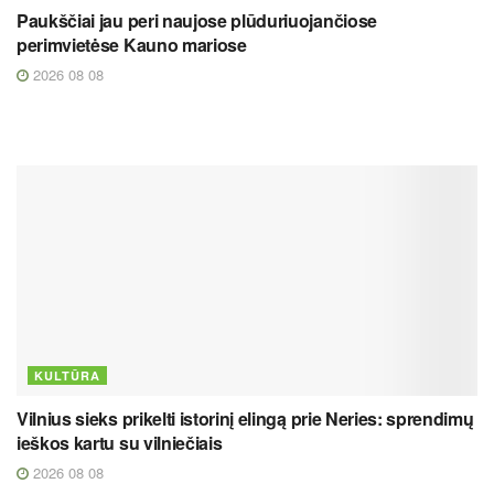
Paukščiai jau peri naujose plūduriuojančiose
perimvietėse Kauno mariose
2026 08 08
KULTŪRA
Vilnius sieks prikelti istorinį elingą prie Neries: sprendimų
ieškos kartu su vilniečiais
2026 08 08