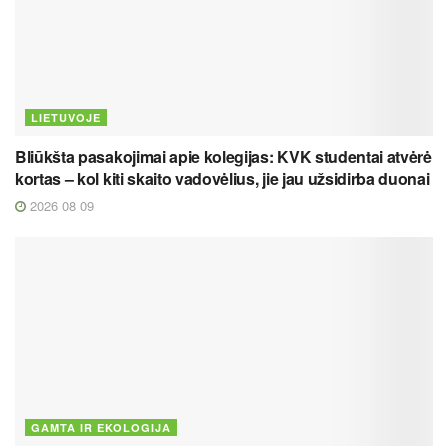
LIETUVOJE
Bliūkšta pasakojimai apie kolegijas: KVK studentai atvėrė
kortas – kol kiti skaito vadovėlius, jie jau užsidirba duonai
2026 08 09
GAMTA IR EKOLOGIJA