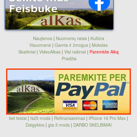
Naujienos
|
Nuomonių ratas
|
Kultūra
Visuomenė
|
Gamta ir žmogus
|
Mokslas
Skaitiniai
|
VideoAlkas
|
Visi rašiniai
|
Paremkite Alką
Pradžia
ket testai
|
fs25 mods
|
Refinansavimas
|
iPhone 16 Pro Max
|
Daigyklos
|
gta 5 mods
|
DARBO SKELBIMAI