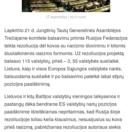
JT asamblėja | lrp.lt nuotr.
Lapkričio 21 d. Jungtinių Tautų Generalinės Asamblėjos
Trečiajame komitete balsavimu priimta Rusijos Federacijos
teikta rezoliucija dėl kovos su nacizmo šlovinimu ir kitomis
šiuolaikinėmis rasizmo formomis. Už rezoliucijos projektą
balsavo 115 valstybių, prieš – 3, 55 valstybės susilaikė.
Lietuva, kaip ir visos Europos Sąjungos valstybės narės,
balsuodama susilaikė ir po balsavimo pateikė labai stiprų
pozicijos paaiškinimą.
Lietuvos ir kitų Baltijos valstybių vieningos laikysenos ir
pastangų dėka bendrame ES valstybių narių pozicijos
paaiškinime išreiškiamas nepritarimas, kad Rusija šioje
rezoliucijoje toliau kelia klausimus, nesusijusius su kova
prieš rasizmą, pabrėžiamas rezoliucijos autoriaus siekis