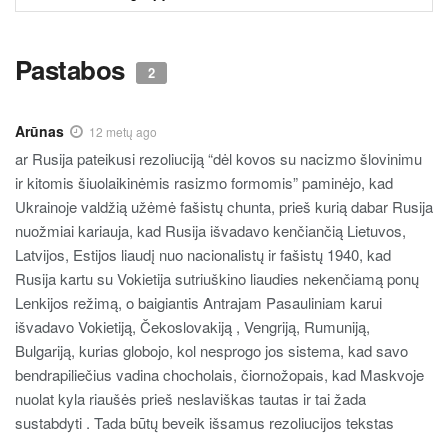
TURINYS
Pastabos
2
Arūnas
12 metų ago
ar Rusija pateikusi rezoliuciją “dėl kovos su nacizmo šlovinimu
ir kitomis šiuolaikinėmis rasizmo formomis” paminėjo, kad
Ukrainoje valdžią užėmė fašistų chunta, prieš kurią dabar Rusija
nuožmiai kariauja, kad Rusija išvadavo kenčiančią Lietuvos,
Latvijos, Estijos liaudį nuo nacionalistų ir fašistų 1940, kad
Rusija kartu su Vokietija sutriuškino liaudies nekenčiamą ponų
Lenkijos režimą, o baigiantis Antrajam Pasauliniam karui
išvadavo Vokietiją, Čekoslovakiją , Vengriją, Rumuniją,
Bulgariją, kurias globojo, kol nesprogo jos sistema, kad savo
bendrapiliečius vadina chocholais, čiornožopais, kad Maskvoje
nuolat kyla riaušės prieš neslaviškas tautas ir tai žada
sustabdyti . Tada būtų beveik išsamus rezoliucijos tekstas