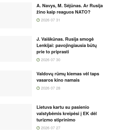
A. Navys, M. Sėjūnas. Ar Rusija
žino kaip reaguos NATO?
2026 07 31
J. Vaiškūnas. Rusija smogė
Lenkijai: pavojingiausia būtų
prie to priprasti
2026 07 30
Valdovų rūmų kiemas vėl taps
vasaros kino namais
2026 07 28
Lietuva kartu su pasienio
valstybėmis kreipėsi į EK dėl
turizmo stiprinimo
2026 07 27