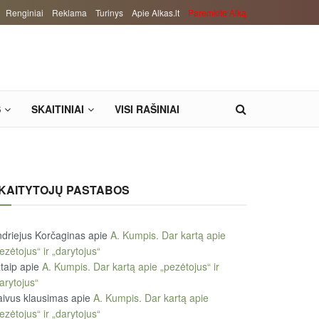
Renginiai
Reklama
Turinys
Apie Alkas.lt
Paremkite Alką
S
SKAITINIAI
VISI RAŠINIAI
KAITYTOJŲ PASTABOS
driejus Korčaginas
apie
A. Kumpis. Dar kartą apie
ezėtojus“ ir „darytojus“
taip
apie
A. Kumpis. Dar kartą apie „pezėtojus“ ir
arytojus“
ivus klausimas
apie
A. Kumpis. Dar kartą apie
ezėtojus“ ir „darytojus“