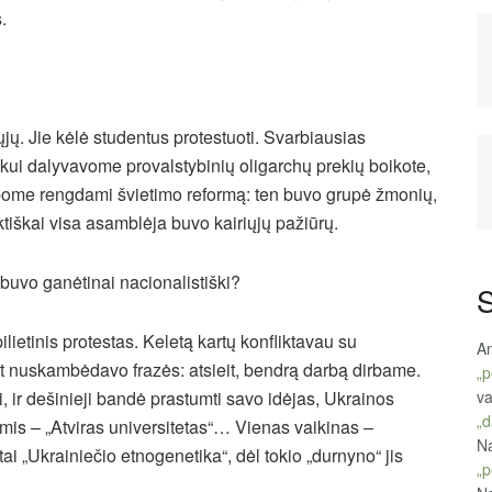
.
jų. Jie kėlė studentus protestuoti. Svarbiausias
kui dalyvavome provalstybinių oligarchų prekių boikote,
irbome rengdami švietimo reformą: ten buvo grupė žmonių,
tiškai visa asamblėja buvo kairiųjų pažiūrų.
buvo ganėtinai nacionalistiški?
S
ilietinis protestas. Keletą kartų konfliktavau su
An
kart nuskambėdavo frazės: atsieit, bendrą darbą dirbame.
„p
ji, ir dešinieji bandė prastumti savo idėjas, Ukrainos
va
„d
is – „Atviras universitetas“… Vienas vaikinas –
Na
itai „Ukrainiečio etnogenetika“, dėl tokio „durnyno“ jis
„p