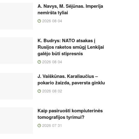
A. Navys, M. Sėjūnas. Imperija
nemiršta tyliai
2026 08 04
K. Budrys: NATO atsakas į
Rusijos raketos smūgį Lenkijai
galėjo būti stipresnis
2026 08 04
J. Vaiškūnas. Karaliaučius –
pokario žaizda, paversta ginklu
2026 08 02
Kaip pasiruošti kompiuterinės
tomografijos tyrimui?
2026 07 31