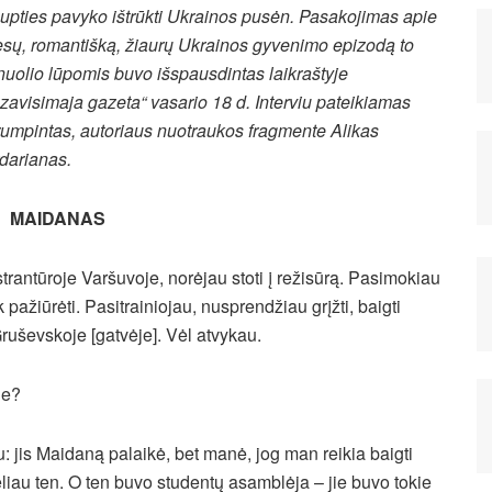
upties pavyko ištrūkti Ukrainos pusėn. Pasakojimas apie
esų, romantišką, žiaurų Ukrainos gyvenimo epizodą to
nuolio lūpomis buvo išspausdintas laikraštyje
zavisimaja gazeta“ vasario 18 d. Interviu pateikiamas
rumpintas, autoriaus nuotraukos fragmente Alikas
darianas.
MAIDANAS
rantūroje Varšuvoje, norėjau stoti į režisūrą. Pasimokiau
 pažiūrėti. Pasitrainiojau, nusprendžiau grįžti, baigti
ruševskoje [gatvėje]. Vėl atvykau.
ne?
: jis Maidaną palaikė, bet manė, jog man reikia baigti
liau ten. O ten buvo studentų asamblėja – jie buvo tokie