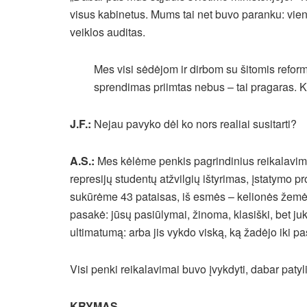
visus kabinetus. Mums tai net buvo paranku: vie
veiklos auditas.
Mes visi sėdėjom ir dirbom su šitomis reform
sprendimas priimtas nebus – tai pragaras. Ki
J.F.:
Nejau pavyko dėl ko nors realiai susitarti?
A.S.:
Mes kėlėme penkis pagrindinius reikalavimus
represijų studentų atžvilgių ištyrimas, įstatymo 
sukūrėme 43 pataisas, iš esmės – kelionės žemėl
pasakė: jūsų pasiūlymai, žinoma, klasiški, bet j
ultimatumą: arba jis vykdo viską, ką žadėjo iki p
Visi penki reikalavimai buvo įvykdyti, dabar paty
KRYMAS