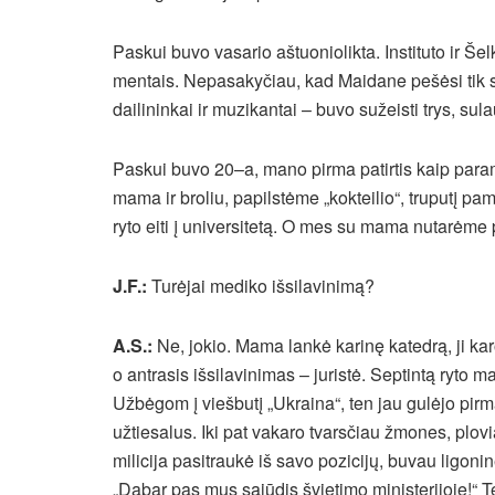
Paskui buvo vasario aštuoniolikta. Instituto ir 
mentais. Nepasakyčiau, kad Maidane pešėsi tik sa
dailininkai ir muzikantai – buvo sužeisti trys, sul
Paskui buvo 20–a, mano pirma patirtis kaip para
mama ir broliu, papilstėme „kokteilio“, truputį p
ryto eiti į universitetą. O mes su mama nutarėme p
J.F.:
Turėjai mediko išsilavinimą?
A.S.:
Ne, jokio. Mama lankė karinę katedrą, ji kar
o antrasis išsilavinimas – juristė. Septintą ryto
Užbėgom į viešbutį „Ukraina“, ten jau gulėjo pi
užtiesalus. Iki pat vakaro tvarsčiau žmones, plov
milicija pasitraukė iš savo pozicijų, buvau ligoni
„Dabar pas mus sąjūdis švietimo ministerijoje!“