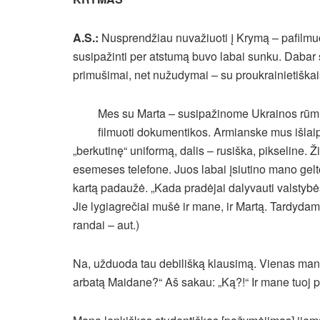
A.S.:
Nusprendžiau nuvažiuoti į Krymą – pafilmuot
susipažinti per atstumą buvo labai sunku. Dabar s
primušimai, net nužudymai – su proukrainietiškais 
Mes su Marta – susipažinome Ukrainos rūm
filmuoti dokumentikos. Armianske mus išlaip
„berkutinę“ uniformą, dalis – rusiška, pikseline.
esemeses telefone. Juos labai įsiutino mano gelt
kartą padaužė. „Kada pradėjai dalyvauti valstybė
Jie lygiagrečiai mušė ir mane, ir Martą. Tardydami
randai – aut.)
Na, užduoda tau debilišką klausimą. Vienas man
arbatą Maidane?“ Aš sakau: „Ką?!“ Ir mane tuoj p