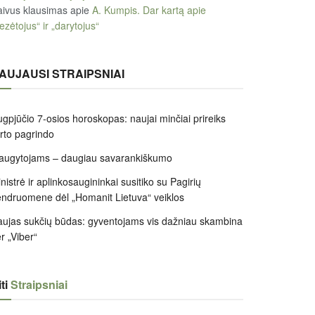
ivus klausimas
apie
A. Kumpis. Dar kartą apie
ezėtojus“ ir „darytojus“
AUJAUSI STRAIPSNIAI
gpjūčio 7-osios horoskopas: naujai minčiai prireiks
irto pagrindo
augytojams – daugiau savarankiškumo
nistrė ir aplinkosaugininkai susitiko su Pagirių
ndruomene dėl „Homanit Lietuva“ veiklos
ujas sukčių būdas: gyventojams vis dažniau skambina
r „Viber“
ti
Straipsniai