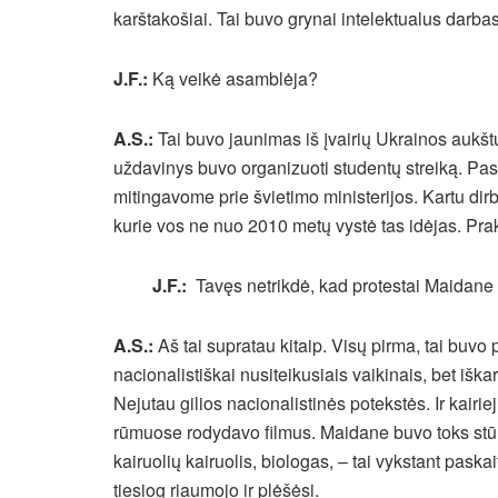
karštakošiai. Tai buvo grynai intelektualus darbas
J.F.:
Ką veikė asamblėja?
A.S.:
Tai buvo jaunimas iš įvairių Ukrainos aukštų
uždavinys buvo organizuoti studentų streiką. Pas
mitingavome prie švietimo ministerijos. Kartu d
kurie vos ne nuo 2010 metų vystė tas idėjas. Prak
J.F.:
Tavęs netrikdė, kad protestai Maidane 
A.S.:
Aš tai supratau kitaip. Visų pirma, tai buvo p
nacionalistiškai nusiteikusiais vaikinais, bet iš
Nejutau gilios nacionalistinės potekstės. Ir kairie
rūmuose rodydavo filmus. Maidane buvo toks stūm
kairuolių kairuolis, biologas, – tai vykstant paska
tiesiog riaumojo ir plėšėsi.