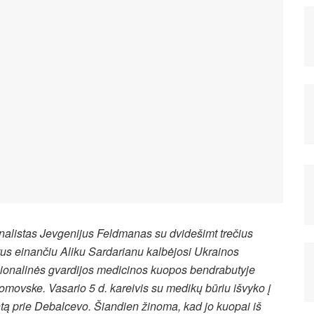
nalistas Jevgenijus Feldmanas su dvidešimt trečius
us einančiu Aliku Sardarianu kalbėjosi Ukrainos
ionalinės gvardijos medicinos kuopos bendrabutyje
iomovske. Vasario 5 d. kareivis su medikų būriu išvyko į
ntą prie Debalcevo. Šiandien žinoma, kad jo kuopai iš