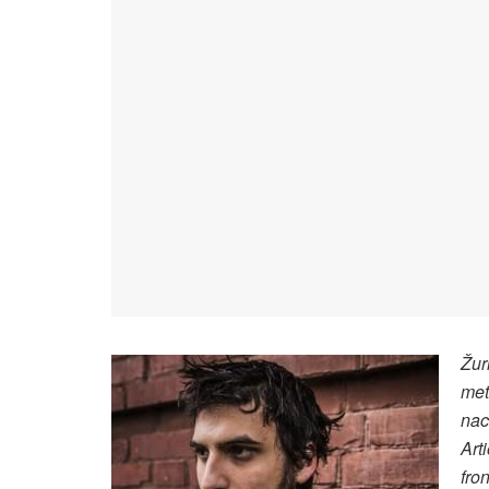
Žur
met
nac
Art
fro