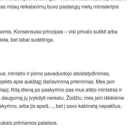
nas mūsų reikalavimų buvo pastarųjų metų ministerijos
omis. Konsensuso principas – visi privalo sutikti arba
eta, bet labai sudėtinga.
: ministro ir pirmo pavaduotojo atsistatydinimas,
projekto apie aukštąjį išsilavinimą priėmimas. Mes jam
apį. Kitą dieną po paskyrimo pas mus atėjo ministras ir
uk daugumą jų įvykdyti nerealu. Žodžiu, mes jam iškėlėme
askyrimo, arba jis apsiš…, bet į savo kabinetą nepaklius.
liukais priimamos pataisos.