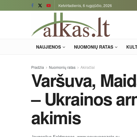
Ketvirtadienis, 6 rugpjūčio, 2026
NAUJIENOS
NUOMONIŲ RATAS
KUL
Pradžia
Nuomonių ratas
Akiračiai
Varšuva, Mai
– Ukrainos ar
akimis
Jevgenijus Feldmanas, www.novayagazeta.ru