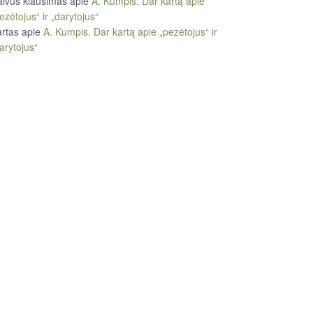
ivus klausimas
apie
A. Kumpis. Dar kartą apie
ezėtojus“ ir „darytojus“
rtas
apie
A. Kumpis. Dar kartą apie „pezėtojus“ ir
arytojus“