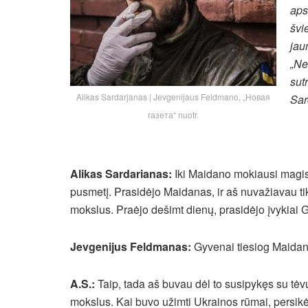
aps
švi
jau
„Ne
sut
Alikas Sardarjanas | Jevgenijaus Feldmano, „Новая
Sar
газета“ nuotr.
Alikas Sardarianas:
Iki Maidano mokiausi magist
pusmetį. Prasidėjo Maidanas,
ir aš nuvažiavau tik
mokslus. Praėjo dešimt dienų, prasidėjo įvykiai G
Jevgenijus Feldmanas:
Gyvenai tiesiog Maida
A.S.:
Taip, tada aš buvau dėl to susipykęs su tėvu
mokslus. Kai buvo užimti Ukrainos rūmai, persikė