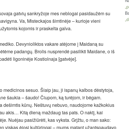
Na
„p
Šelkovaja gatvių sankryžoje mes neblogai pasidaužėm su
Ba
„d
vigyna. Va, Misteckajos šimtinėje – kurioje vieni
aužytomis kojomis ir praskelta galva.
mediko. Devynioliktos vakare atėjome į Maidaną su
amėtėme padangų. Brolis nusprendė pasilikti Maidane, o iš
adėti ligoninėje Kostiolnaja [gatvėje].
o medicinos sesuo. Šiaip jau, ji ispanų kalbos dėstytoja,
 mane šaukia – šaudo! Čiupom, ką turėjom, ir bėgam.
rma dešimtis kūnų. Neštuvų nebuvo, naudojome kažkokius
iau akis… Kitą dieną maždaug tas pats. O naktį, kai
nėje. Nuėjau pasižiūrėti, kas vyksta. Grįžtu, o man sako:
 Ten viskas ėjosi kultūringai – mums matant užantspaudavo