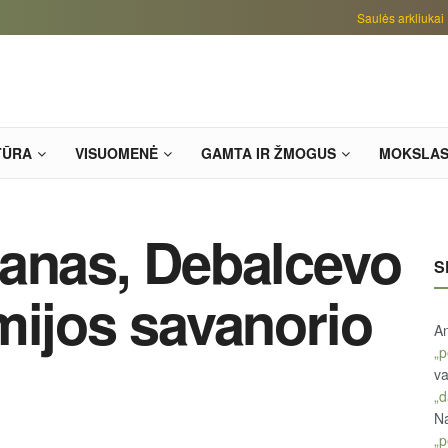
Saulės arkliukai
TŪRA
VISUOMENĖ
GAMTA IR ŽMOGUS
MOKSLA
danas, Debalcevo
S
mijos savanorio
An
„p
va
„d
Na
„p