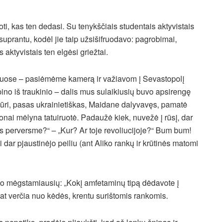
i, kas ten dedasi. Su tenykščiais studentais aktyvistais
uprantu, kodėl jie taip užsišifruodavo: pagrobimai,
aktyvistais ten elgėsi griežtai.
uose – pasiėmėme kamerą ir važiavom į Sevastopolį
ino iš traukinio – dalis mus sulaikiusių buvo apsirengę
 Žiūri, pasas ukrainietiškas, Maidane dalyvavęs, pamatė
onai mėlyna tatuiruotė. Padaužė kiek, nuvežė į rūsį, dar
s perversme?“ – „Kur? Ar toje revoliucijoje?“ Bum bum!
 dar pjaustinėjo peiliu (ant Aliko rankų ir krūtinės matomi
o mėgstamiausių: „Kokį amfetaminų tipą dėdavote į
at verčia nuo kėdės, krentu surištomis rankomis.