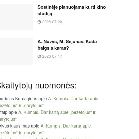
Sostinėje planuojama kurti kino
studiją
2026 07 20
A. Navys, M. Sėjūnas. Kada
baigsis karas?
2026 07 17
kaitytojų nuomonės:
driejus Korčaginas
apie
A. Kumpis. Dar kartą apie
ezėtojus“ ir „darytojus“
taip
apie
A. Kumpis. Dar kartą apie „pezėtojus“ ir
arytojus“
ivus klausimas
apie
A. Kumpis. Dar kartą apie
ezėtojus“ ir „darytojus“