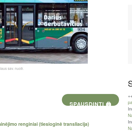
iaus sav. nuotr.
S
+
pa
SPAUSDINTI 🖨
In
Na
In
ėjimo renginiai (tiesioginė transliacija)
Na