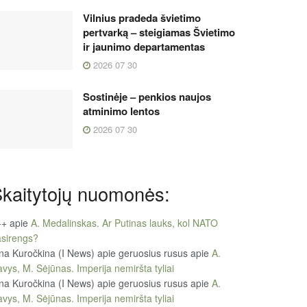
Vilnius pradeda švietimo
pertvarką – steigiamas Švietimo
ir jaunimo departamentas
2026 07 30
Sostinėje – penkios naujos
atminimo lentos
2026 07 30
kaitytojų nuomonės:
++
apie
A. Medalinskas. Ar Putinas lauks, kol NATO
sirengs?
na Kuročkina (I News) apie geruosius rusus
apie
A.
vys, M. Sėjūnas. Imperija nemiršta tyliai
na Kuročkina (I News) apie geruosius rusus
apie
A.
vys, M. Sėjūnas. Imperija nemiršta tyliai