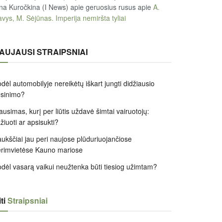
na Kuročkina (I News) apie geruosius rusus
apie
A.
vys, M. Sėjūnas. Imperija nemiršta tyliai
AUJAUSI STRAIPSNIAI
dėl automobilyje nereikėtų iškart jungti didžiausio
ėsinimo?
ausimas, kurį per liūtis uždavė šimtai vairuotojų:
žiuoti ar apsisukti?
ukščiai jau peri naujose plūduriuojančiose
rimvietėse Kauno mariose
dėl vasarą vaikui neužtenka būti tiesiog užimtam?
ti
Straipsniai