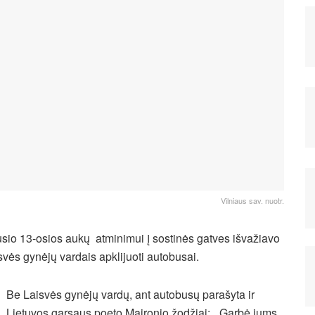
Vilniaus sav. nuotr.
sio 13-osios aukų atminimui į sostinės gatves išvažiavo
svės gynėjų vardais apklijuoti autobusai.
Be Laisvės gynėjų vardų, ant autobusų parašyta ir
Lietuvos garsaus poeto Maironio žodžiai: „Garbė jums,