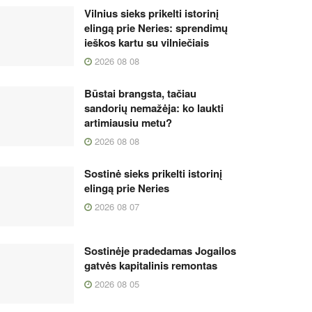
Vilnius sieks prikelti istorinį
elingą prie Neries: sprendimų
ieškos kartu su vilniečiais
2026 08 08
Būstai brangsta, tačiau
sandorių nemažėja: ko laukti
artimiausiu metu?
2026 08 08
Sostinė sieks prikelti istorinį
elingą prie Neries
2026 08 07
Sostinėje pradedamas Jogailos
gatvės kapitalinis remontas
2026 08 05