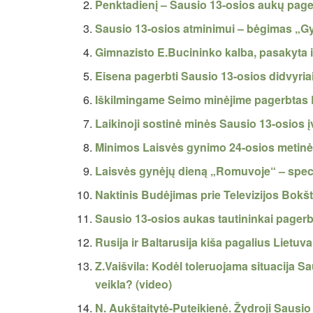
Penktadienį – Sausio 13-osios aukų page
Sausio 13-osios atminimui – bėgimas „Gyv
Gimnazisto E.Bucininko kalba, pasakyta 
Eisena pagerbti Sausio 13-osios didvyria
Iškilmingame Seimo minėjime pagerbtas 
Laikinoji sostinė minės Sausio 13-osios 
Minimos Laisvės gynimo 24-osios metin
Laisvės gynėjų dieną „Romuvoje“ – spe
Naktinis Budėjimas prie Televizijos Bokš
Sausio 13-osios aukas tautininkai pager
Rusija ir Baltarusija kiša pagalius Lietuva
Z.Vaišvila: Kodėl toleruojama situacija Sa
veikla? (video)
N. Aukštaitytė-Puteikienė. Žydroji Sausio