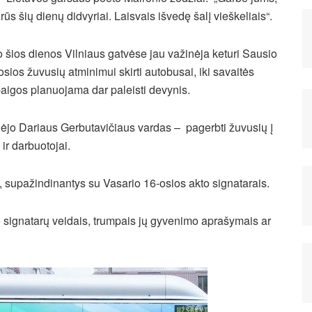
rūs šių dienų didvyriai. Laisvais išvedę šalį vieškeliais“.
 šios dienos Vilniaus gatvėse jau važinėja keturi Sausio
osios žuvusių atminimui skirti autobusai, iki savaitės
aigos planuojama dar paleisti devynis.
nėjo Dariaus Gerbutavičiaus vardas – pagerbti žuvusių į
ir darbuotojai.
, supažindinantys su Vasario 16-osios akto signatarais.
signatarų veidais, trumpais jų gyvenimo aprašymais ar