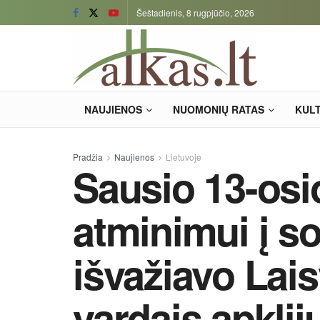
Šeštadienis, 8 rugpjūčio, 2026
NAUJIENOS
NUOMONIŲ RATAS
KUL
Pradžia
Naujienos
Lietuvoje
Sausio 13-osi
atminimui į s
išvažiavo Lai
vardais apklij