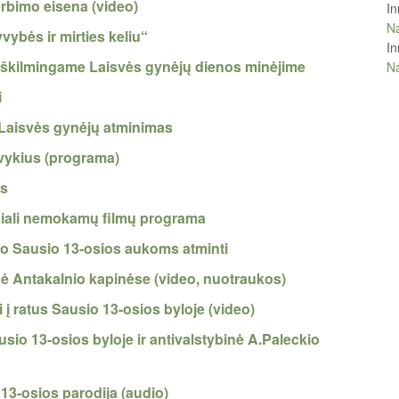
rbimo eisena (video)
In
Na
ybės ir mirties keliu“
In
iškilmingame Laisvės gynėjų dienos minėjime
Na
i
Laisvės gynėjų atminimas
įvykius (programa)
ės
ciali nemokamų filmų programa
to Sausio 13-osios aukoms atminti
bė Antakalnio kapinėse (video, nuotraukos)
i į ratus Sausio 13-osios byloje (video)
usio 13-osios byloje ir antivalstybinė A.Paleckio
 13-osios parodija (audio)