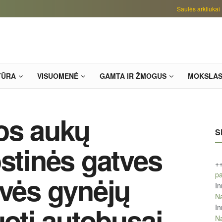
Saulės arkliukai
TŪRA
VISUOMENĖ
GAMTA IR ŽMOGUS
MOKSLA
os aukų
S
ostinės gatves
+
pa
svės gynėjų
In
Na
uoti autobusai
In
Na