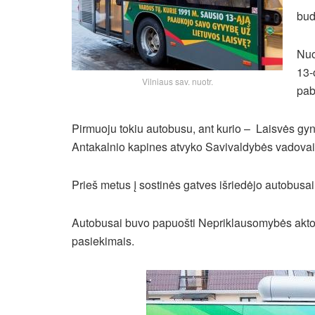
bud
Nuo
13-
Vilniaus sav. nuotr.
pab
Pirmuoju tokiu autobusu, ant kurio – Laisvės gy
Antakalnio kapines atvyko Savivaldybės vadovai 
Prieš metus į sostinės gatves išriedėjo autobusai
Autobusai buvo papuošti Nepriklausomybės akto 
pasiekimais.