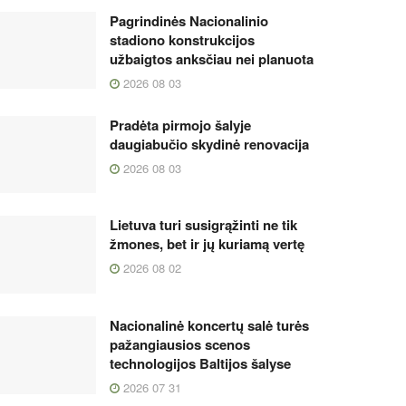
Pagrindinės Nacionalinio
stadiono konstrukcijos
užbaigtos anksčiau nei planuota
2026 08 03
Pradėta pirmojo šalyje
daugiabučio skydinė renovacija
2026 08 03
Lietuva turi susigrąžinti ne tik
žmones, bet ir jų kuriamą vertę
2026 08 02
Nacionalinė koncertų salė turės
pažangiausios scenos
technologijos Baltijos šalyse
2026 07 31