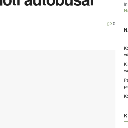
In
Na
0
N
Ko
v
Kl
va
Pa
pe
Ko
Ki