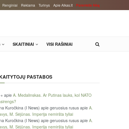
Renginiai
Reklama
Turinys
Apie Alkas.lt
Paremkite Alką
S
SKAITINIAI
VISI RAŠINIAI
KAITYTOJŲ PASTABOS
++
apie
A. Medalinskas. Ar Putinas lauks, kol NATO
sirengs?
na Kuročkina (I News) apie geruosius rusus
apie
A.
vys, M. Sėjūnas. Imperija nemiršta tyliai
na Kuročkina (I News) apie geruosius rusus
apie
A.
vys, M. Sėjūnas. Imperija nemiršta tyliai