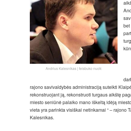
aik
And
sav
bet
par
tur
kūn
Andrius Kalesnikas | feisbuko nuotr.
dar
rajono savivaldybės administraciją suteikti Klaipėd
rekonstruojant ją, rekonstruoti turgaus aikštę pa
miesto seniūnė palaiko mano iškeltą idėją miesto 
vieta yra parinkta visiškai netinkamai “ – rajono
Kalesnikas.