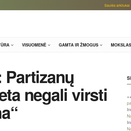
Saulės arkliukai
TŪRA
VISUOMENĖ
GAMTA IR ŽMOGUS
MOKSLA
: Partizanų
S
ta negali virsti
+
pa
na“
In
Na
In
Na