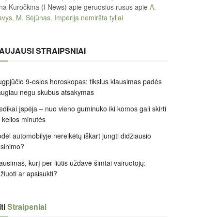
na Kuročkina (I News) apie geruosius rusus
apie
A.
vys, M. Sėjūnas. Imperija nemiršta tyliai
AUJAUSI STRAIPSNIAI
gpjūčio 9-osios horoskopas: tikslus klausimas padės
augiau negu skubus atsakymas
dikai įspėja – nuo vieno guminuko iki komos gali skirti
k kelios minutės
dėl automobilyje nereikėtų iškart jungti didžiausio
ėsinimo?
ausimas, kurį per liūtis uždavė šimtai vairuotojų:
žiuoti ar apsisukti?
ti
Straipsniai