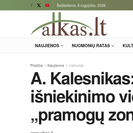
Šeštadienis, 8 rugpjūčio, 2026
NAUJIENOS
NUOMONIŲ RATAS
KUL
Pradžia
Naujienos
Lietuvoje
A. Kalesnikas
išniekinimo vie
„pramogų zo
www.alkas.lt