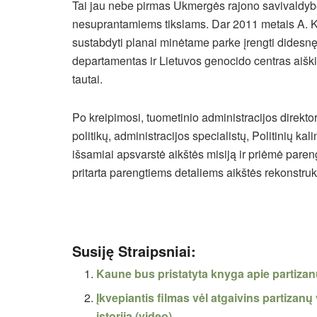
Tai jau nebe pirmas Ukmergės rajono savivaldyb
nesuprantamiems tikslams. Dar 2011 metais A. Kal
sustabdyti planai minėtame parke įrengti didesn
departamentas ir Lietuvos genocido centras aiški
tautai.
Po kreipimosi, tuometinio administracijos direkto
politikų, administracijos specialistų, Politinių kal
išsamiai apsvarstė aikštės misiją ir priėmė pareng
pritarta parengtiems detaliems aikštės rekonstruk
Susiję Straipsniai:
Kaune bus pristatyta knyga apie partizanų
Įkvepiantis filmas vėl atgaivins partiza
istoriją (video)