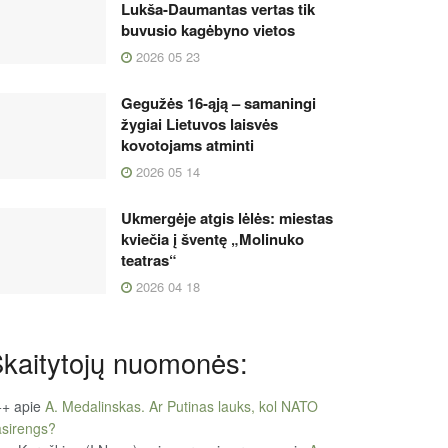
Lukša-Daumantas vertas tik
buvusio kagėbyno vietos
2026 05 23
Gegužės 16-ąją – samaningi
žygiai Lietuvos laisvės
kovotojams atminti
2026 05 14
Ukmergėje atgis lėlės: miestas
kviečia į šventę „Molinuko
teatras“
2026 04 18
kaitytojų nuomonės:
++
apie
A. Medalinskas. Ar Putinas lauks, kol NATO
sirengs?