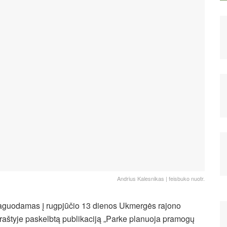
Andrius Kalesnikas | feisbuko nuotr.
guodamas į rugpjūčio 13 dienos Ukmergės rajono
kraštyje paskelbtą publikaciją „Parke planuoja pramogų