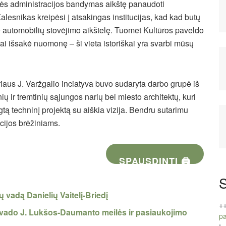
ės administracijos bandymas aikštę panaudoti
esnikas kreipėsi į atsakingas institucijas, kad kad butų
ę automobilių stovėjimo aikštelę. Tuomet Kultūros paveldo
ai išsakė nuomonę – ši vieta istoriškai yra svarbi mūsų
riaus J. Varžgalio inciatyva buvo sudaryta darbo grupė iš
inių ir tremtinių sąjungos narių bei miesto architektų, kuri
tą techninį projektą su aiškia vizija. Bendru sutarimu
cijos brėžiniams.
SPAUSDINTI 🖨
S
 vadą Danielių Vaitelį-Briedį
+
nų vado J. Lukšos-Daumanto meilės ir pasiaukojimo
pa