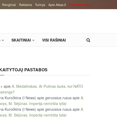
Renginiai
Reklama
Turinys
Apie Alkas.lt
Paremkite Alką
S
SKAITINIAI
VISI RAŠINIAI
KAITYTOJŲ PASTABOS
++
apie
A. Medalinskas. Ar Putinas lauks, kol NATO
sirengs?
na Kuročkina (I News) apie geruosius rusus
apie
A.
vys, M. Sėjūnas. Imperija nemiršta tyliai
na Kuročkina (I News) apie geruosius rusus
apie
A.
vys, M. Sėjūnas. Imperija nemiršta tyliai