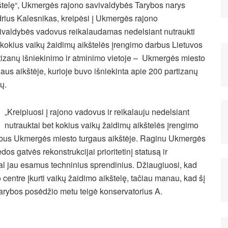
štelę“, Ukmergės rajono savivaldybės Tarybos narys
rius Kalesnikas, kreipėsi į Ukmergės rajono
ivaldybės vadovus reikalaudamas nedelsiant nutraukti
 kokius vaikų žaidimų aikštelės įrengimo darbus Lietuvos
tizanų išniekinimo ir atminimo vietoje – Ukmergės miesto
gaus aikštėje, kurioje buvo išniekinta apie 200 partizanų
ų.
„Kreipiuosi į rajono vadovus ir reikalauju nedelsiant
nutrauktai bet kokius vaikų žaidimų aikštelės įrengimo
bus Ukmergės miesto turgaus aikštėje.
Raginu Ukmergės
os gatvės rekonstrukcijai prioritetinį statusą ir
gal jau esamus techninius sprendinius. Džiaugiuosi, kad
centre įkurti vaikų žaidimo aikštelę, tačiau manau, kad šį
 Tarybos posėdžio metu teigė konservatorius A.