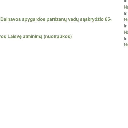
In
Na
In
Dainavos apygardos partizanų vadų sąskrydžio 65-
Na
In
Na
vos Laisvę atminimą (nuotraukos)
In
Na