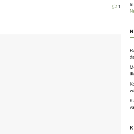
In
1
Na
N
Ru
d
Me
ti
Ko
v
Kl
va
Ki