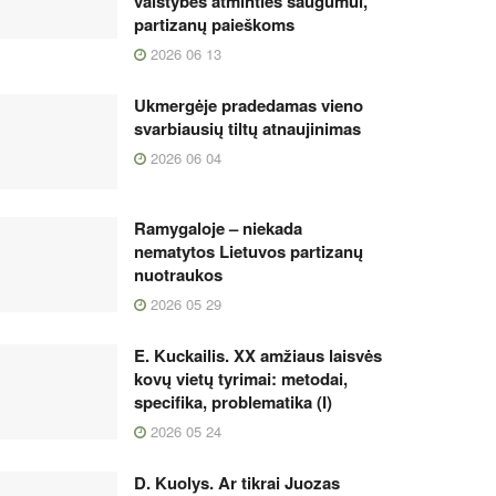
valstybės atminties saugumui,
partizanų paieškoms
2026 06 13
Ukmergėje pradedamas vieno
svarbiausių tiltų atnaujinimas
2026 06 04
Ramygaloje – niekada
nematytos Lietuvos partizanų
nuotraukos
2026 05 29
E. Kuckailis. XX amžiaus laisvės
kovų vietų tyrimai: metodai,
specifika, problematika (I)
2026 05 24
D. Kuolys. Ar tikrai Juozas