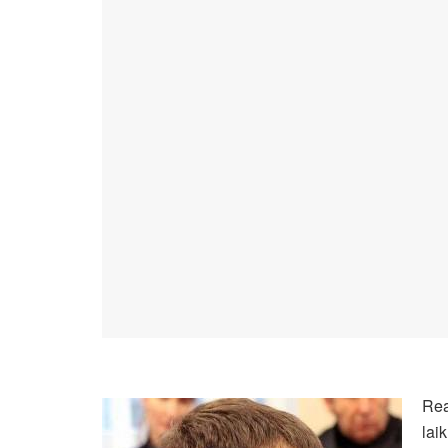
Rea
lai