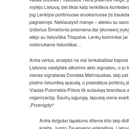
mylėjo Lietuvą, bet tiktai kaip lenkiškos konfeder
jog Lenkijos politiniuose sluoksniuose jis traukda
pagrasinęs: Neklausysit manęs – ateisiu su sav
Izidorius Šimelionis prisimena dar įdomesnį įvykį
atėjo su lietuviška Trispalve. Lenkų karininkai ja
mokinukams lietuviškai…
Antra vertus, anaiptol ne visi lenkakalbiai bajora
Lietuvos valstybės atkūrimo akto signataru, o jo 
vienas signataras Donatas Malinauskas, taip pat ki
platino lietuvišką spaudą, o prasidėjus politinių jė
Vladas Putvinskis-Pūtvis tik sulaukęs brandaus am
organizaciją: Šaulių sąjungą, tapusią viena svarb
„Przenigdy!“
Antra dvigubo tapatumo dilema kilo tarp didl
kraštą. Jurgio Zauerveino eilėraštyje „Liet