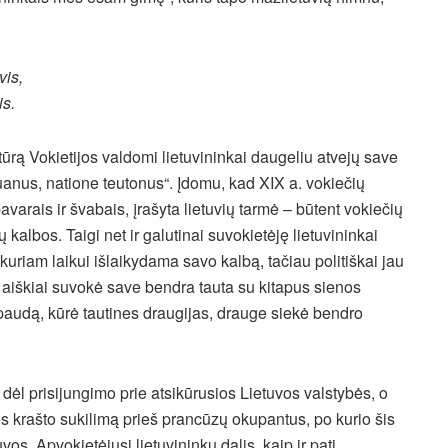
vis,
is.
tūrą Vokietijos valdomi lietuvininkai daugeliu atvejų save
ituanus, natione teutonus“. Įdomu, kad XIX a. vokiečių
arais ir švabais, įrašyta lietuvių tarmė – būtent vokiečių
ų kalbos. Taigi net ir galutinai suvokietėję lietuvininkai
 kuriam laikui išlaikydama savo kalbą, tačiau politiškai jau
is aiškiai suvokė save bendra tauta su kitapus sienos
spaudą, kūrė tautines draugijas, drauge siekė bendro
 dėl prisijungimo prie atsikūrusios Lietuvos valstybės, o
 krašto sukilimą prieš prancūzų okupantus, po kurio šis
os. Apvokietėjusi lietuvininkų dalis, kaip ir pati