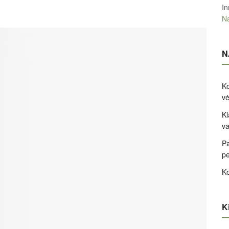
In
Na
N
Ko
v
Kl
va
Pa
pe
Ko
Ki