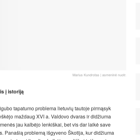
Marius Kundrotas | asmeninė nuotr.
s į istoriją
igubo tapatumo problema lietuvių tautoje pirmąsyk
ryškėjo maždaug XVI a. Valdovo dvaras ir didžiuma
menės jau kalbėjo lenkiškai, bet vis dar laikė save
ais. Panašią problemą išgyveno Škotija, kur didžiuma