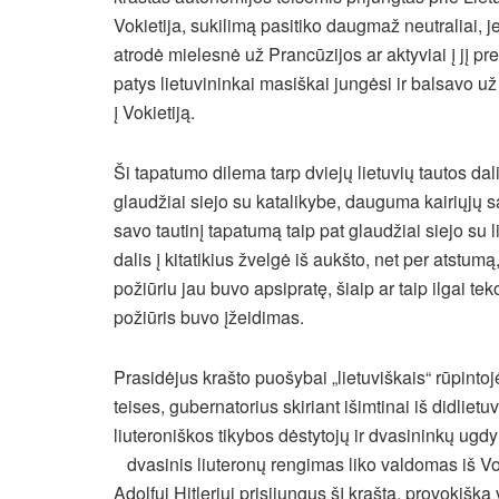
Vokietija, sukilimą pasitiko daugmaž neutraliai, 
atrodė mielesnė už Prancūzijos ar aktyviai į jį pr
patys lietuvininkai masiškai jungėsi ir balsavo už
į Vokietiją.
Ši tapatumo dilema tarp dviejų lietuvių tautos da
glaudžiai siejo su katalikybe, dauguma kairiųjų sav
savo tautinį tapatumą taip pat glaudžiai siejo su 
dalis į kitatikius žvelgė iš aukšto, net per atstumą,
požiūriu jau buvo apsipratę, šiaip ar taip ilgai t
požiūris buvo įžeidimas.
Prasidėjus krašto puošybai „lietuviškais“ rūpintoj
teises, gubernatorius skiriant išimtinai iš didlietu
liuteroniškos tikybos dėstytojų ir dvasininkų ugd
dvasinis liuteronų rengimas liko valdomas iš Vok
Adolfui Hitleriui prisijungus šį kraštą, provokiška