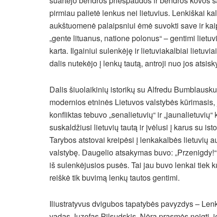
suartėjo bendros priespaudos ir bendros kovos s
pirmiau palietė lenkus nei lietuvius. Lenkiškai ka
aukštuomenė palaipsniui ėmė suvokti save ir kaip 
„gente lituanus, natione polonus“ – gentimi lietuvi
karta. Ilgainiui sulenkėję ir lietuviakalbiai lietuvia
dalis nutekėjo į lenkų tautą, antroji nuo jos atsisk
Dalis šiuolaikinių istorikų su Alfredu Bumblausku
modernios etninės Lietuvos valstybės kūrimasis, j
konfliktas tebuvo „senalietuvių“ ir „jaunalietuvių“
suskaldžiusi lietuvių tautą ir įvėlusi į karus su ist
Tarybos atstovai kreipėsi į lenkakalbės lietuvių
valstybę. Daugelio atsakymas buvo: „Przenigdy!“ 
iš sulenkėjusios pusės. Tai jau buvo lenkai tiek ku
reiškė tik buvimą lenkų tautos gentimi.
Iliustratyvus dvigubos tapatybės pavyzdys – Lenki
vadas Juzefas Pilsudskis. Nėra prasmės neigti, jo