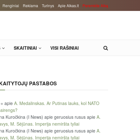
Renginiai
Reklama
Turinys
Apie Alkas.lt
Paremkite Alką
S
SKAITINIAI
VISI RAŠINIAI
KAITYTOJŲ PASTABOS
++
apie
A. Medalinskas. Ar Putinas lauks, kol NATO
sirengs?
na Kuročkina (I News) apie geruosius rusus
apie
A.
vys, M. Sėjūnas. Imperija nemiršta tyliai
na Kuročkina (I News) apie geruosius rusus
apie
A.
vys, M. Sėjūnas. Imperija nemiršta tyliai