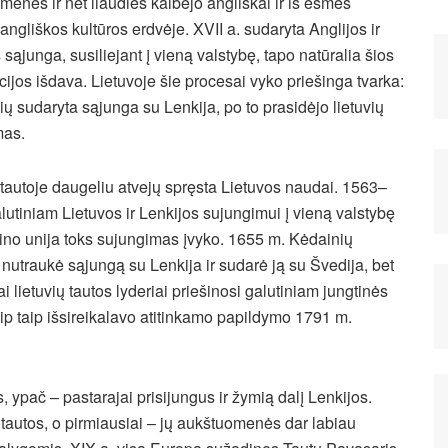
menės ir net liaudies kalbėjo angliškai ir iš esmės
ngliškos kultūros erdvėje. XVII a. sudaryta Anglijos ir
 sąjunga, susiliejant į vieną valstybę, tapo natūralia šios
cijos išdava. Lietuvoje šie procesai vyko priešinga tvarka:
ių sudaryta sąjunga su Lenkija, po to prasidėjo lietuvių
mas.
tautoje daugeliu atvejų spręsta Lietuvos naudai.
1563–
alutiniam Lietuvos ir Lenkijos sujungimui į vieną valstybę
ino unija toks sujungimas įvyko. 1655 m. Kėdainių
 nutraukė sąjungą su Lenkija ir sudarė ją su Švedija, bet
i lietuvių tautos lyderiai priešinosi galutiniam jungtinės
aip taip išsireikalavo atitinkamo papildymo 1791 m.
 ypač – pastarajai prisijungus ir žymią dalį Lenkijos.
 tautos, o pirmiausiai – jų aukštuomenės dar labiau