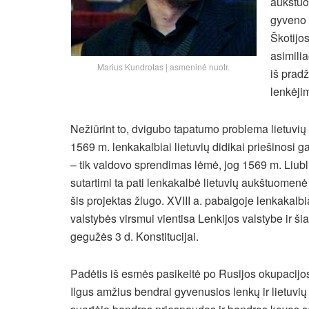
aukštuo
gyveno a
Škotijos
asimilia
Marius Kundrotas | asmeninė nuotr.
iš pradž
lenkėji
Nežiūrint to, dvigubo tapatumo problema lietuvių 
1569 m. lenkakalbiai lietuvių didikai priešinosi g
– tik valdovo sprendimas lėmė, jog 1569 m. Liubl
sutartimi ta pati lenkakalbė lietuvių aukštuomenė
šis projektas žlugo. XVIII a. pabaigoje lenkakalbia
valstybės virsmui vientisa Lenkijos valstybe ir ši
gegužės 3 d. Konstitucijai.
Padėtis iš esmės pasikeitė po Rusijos okupacijos,
Ilgus amžius bendrai gyvenusios lenkų ir lietuvių