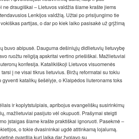
jei ne draugiškai – Lietuvos valdžia šiame krašte jiems
etendavusios Lenkijos valdžią. Užtai po prisijungimo tie
 vokiškas partijas, o dar po kiek laiko pasisakė už grįžimą
lių buvo abipusė. Dauguma dešiniųjų didlietuvių lietuvybę
o ruožtu religiją apskritai vertino priešiškai. Mažlietuviai
liuteronų konfesija. Katalikiškoji Lietuvos visuomenės
 tarsi į ne visai tikrus lietuvius. Biržų reformatai su tokiu
eko gyventi katalikų šešėlyje, o Klaipėdos liuteronams toks
ėliais ir koplytstulpiais, apribojus evangeliškų susirinkimų
vių, mažlietuviai pasijuto vėl okupuoti. Prašymai steigti
ymo įstaigas šiame krašte praktiškai ignoruoti. Pasekmė –
ietijos, o tokie dvasininkai ugdė atitinkamą lojalumą.
 vietinė gvardija kurį laiką dar žygiavo su