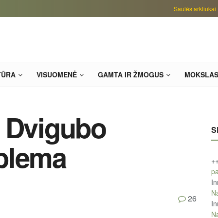
Saulės arkliukai
TŪRA
VISUOMENĖ
GAMTA IR ŽMOGUS
MOKSLA
. Dvigubo
S
blema
+
pa
In
Na
26
In
Na