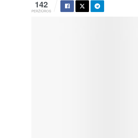
142
PERŽIŪROS