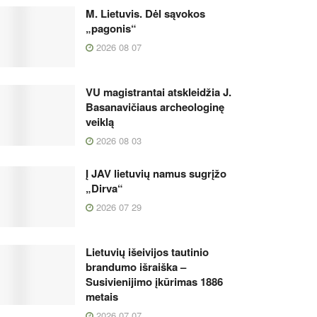
M. Lietuvis. Dėl sąvokos
„pagonis“
2026 08 07
VU magistrantai atskleidžia J.
Basanavičiaus archeologinę
veiklą
2026 08 03
Į JAV lietuvių namus sugrįžo
„Dirva“
2026 07 29
Lietuvių išeivijos tautinio
brandumo išraiška –
Susivienijimo įkūrimas 1886
metais
2026 07 07