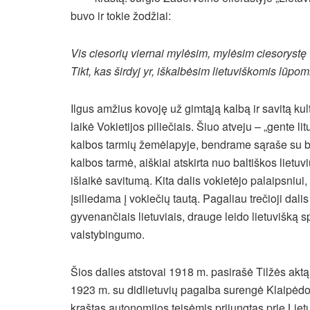
buvo ir tokie žodžiai:
Vis ciesorių viernai mylėsim, mylėsim ciesorystę 
Tikt, kas širdyj yr, iškalbėsim lietuviškomis lūpom
Ilgus amžius kovoję už gimtąją kalbą ir savitą kul
laikė Vokietijos piliečiais. Šiuo atveju – „gente l
kalbos tarmių žemėlapyje, bendrame sąraše su bav
kalbos tarmė, aiškiai atskirta nuo baltiškos lietuvi
išlaikė savitumą. Kita dalis vokietėjo palaipsniui,
įsiliedama į vokiečių tautą. Pagaliau trečioji dal
gyvenančiais lietuviais, drauge leido lietuvišką 
valstybingumo.
Šios dalies atstovai 1918 m. pasirašė Tilžės aktą
1923 m. su didlietuvių pagalba surengė Klaipėdos
kraštas autonomijos teisėmis prijungtas prie Lietuv