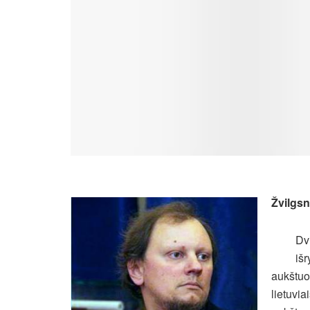
Žvilgsni
Dv
iš
aukštuo
lietuvi