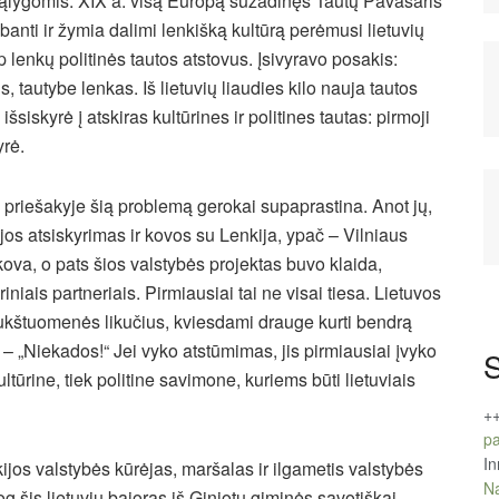
ąlygomis. XIX a. visą Europą sužadinęs Tautų Pavasaris
lbanti ir žymia dalimi lenkišką kultūrą perėmusi lietuvių
lenkų politinės tautos atstovus. Įsivyravo posakis:
s, tautybe lenkas. Iš lietuvių liaudies kilo nauja tautos
i išsiskyrė į atskiras kultūrines ir politines tautas: pirmoji
yrė.
 priešakyje šią problemą gerokai supaprastina. Anot jų,
os atsiskyrimas ir kovos su Lenkija, ypač – Vilniaus
 kova, o pats šios valstybės projektas buvo klaida,
oriniais partneriais. Pirmiausiai tai ne visai tiesa. Lietuvos
 aukštuomenės likučius, kviesdami drauge kurti bendrą
– „Niekados!“ Jei vyko atstūmimas, jis pirmiausiai įvyko
S
ltūrine, tiek politine savimone, kuriems būti lietuviais
+
pa
In
jos valstybės kūrėjas, maršalas ir ilgametis valstybės
Na
g šis lietuvių bajoras iš Giniotų giminės savotiškai