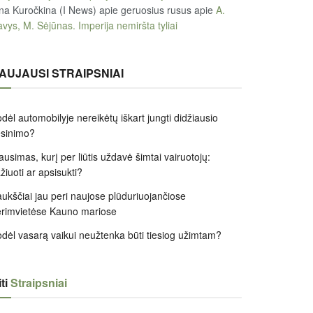
na Kuročkina (I News) apie geruosius rusus
apie
A.
vys, M. Sėjūnas. Imperija nemiršta tyliai
AUJAUSI STRAIPSNIAI
dėl automobilyje nereikėtų iškart jungti didžiausio
ėsinimo?
ausimas, kurį per liūtis uždavė šimtai vairuotojų:
žiuoti ar apsisukti?
ukščiai jau peri naujose plūduriuojančiose
rimvietėse Kauno mariose
dėl vasarą vaikui neužtenka būti tiesiog užimtam?
ti
Straipsniai