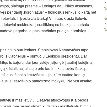
In
acijos, plačiąja prasme – Lenkijos dalį. Išliko atsiminimų,
Na
vęs per dantį „koroniažus“ – tikruosius lenkus, o kartą net
In
o
lietuviais
ir įvesiu čia tvarką! Vilniaus krašto lietuvis
Na
In
. Lietuviai mokinukai į susitikimą su Lenkijos maršalu
Na
i atidavė pagarbą, o pats maršalas priėjęs ir prabilęs
i pasirinko būti lenkais. Stanislovas Narutavičius tapo
brolis Gabrielius – pirmuoju Lenkijos prezidentu. Dar
lęs iš bajorų, dar jaunystėje įsijungė į tautinį judėjimą,
gų kristalizacijai stojo prie tautininkų srovės ištakų.
žiaus išmoko lietuviškai – jis įkūrė tautinę karinę
iausių lietuviškojo patriotizmo mokyklų. Ne visi atsakė:
ietuvių ir mažlietuvių, Lietuvai atsikovojus Klaipėdos
uvninkais mes esam gimę“, kuris tapo mažlietuvių himnu,