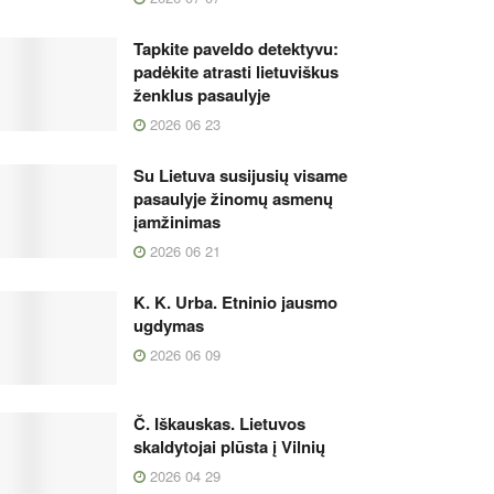
Tapkite paveldo detektyvu:
padėkite atrasti lietuviškus
ženklus pasaulyje
2026 06 23
Su Lietuva susijusių visame
pasaulyje žinomų asmenų
įamžinimas
2026 06 21
K. K. Urba. Etninio jausmo
ugdymas
2026 06 09
Č. Iškauskas. Lietuvos
skaldytojai plūsta į Vilnių
2026 04 29