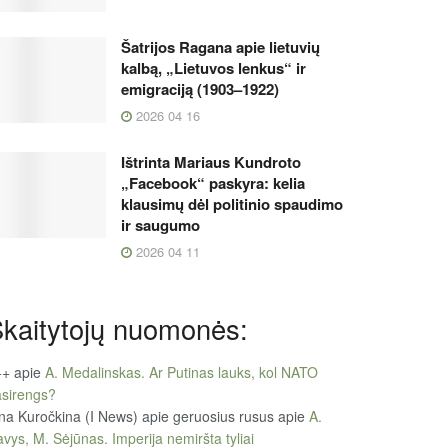
Šatrijos Ragana apie lietuvių
kalbą, „Lietuvos lenkus“ ir
emigraciją (1903–1922)
2026 04 16
Ištrinta Mariaus Kundroto
„Facebook“ paskyra: kelia
klausimų dėl politinio spaudimo
ir saugumo
2026 04 11
kaitytojų nuomonės:
++
apie
A. Medalinskas. Ar Putinas lauks, kol NATO
sirengs?
na Kuročkina (I News) apie geruosius rusus
apie
A.
vys, M. Sėjūnas. Imperija nemiršta tyliai