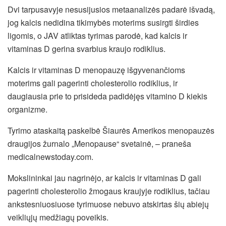
Dvi tarpusavyje nesusijusios metaanalizės padarė išvadą,
jog kalcis nedidina tikimybės moterims susirgti širdies
ligomis, o JAV atliktas tyrimas parodė, kad kalcis ir
vitaminas D gerina svarbius kraujo rodiklius.
Kalcis ir vitaminas D menopauzę išgyvenančioms
moterims gali pagerinti cholesterolio rodiklius, ir
daugiausia prie to prisideda padidėjęs vitamino D kiekis
organizme.
Tyrimo ataskaitą paskelbė Šiaurės Amerikos menopauzės
draugijos žurnalo „Menopause“ svetainė, – praneša
medicalnewstoday.com.
Mokslininkai jau nagrinėjo, ar kalcis ir vitaminas D gali
pagerinti cholesterolio žmogaus kraujyje rodiklius, tačiau
ankstesniuosiuose tyrimuose nebuvo atskirtas šių abiejų
veikliųjų medžiagų poveikis.