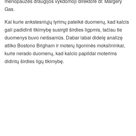
menopauzės draugijos vykdomoji direktorė dr. Margery
Gas.
Kai kurie ankstesniųjų tyrimų pateikė duomenų, kad kalcis
gali padidinti tikimybę susirgti širdies ligpmis, tačiau tie
duomenys buvo neišsamūs. Dabar labai didelę analizę
atliko Bostono Brigham ir moterų ligoninės mokslininkai,
kurie nerado duomenų, kad kalcio papildai moterims
didintų širdies ligų tikimybę.