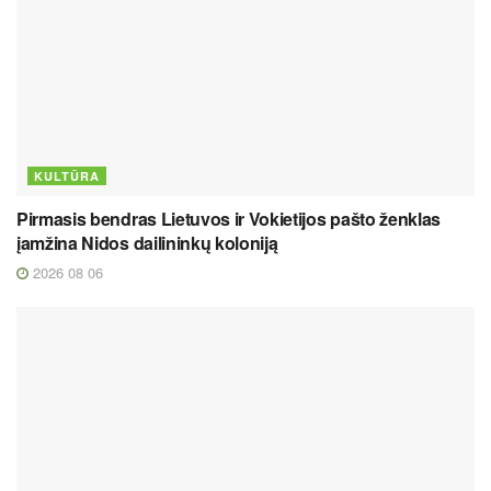
KULTŪRA
Pirmasis bendras Lietuvos ir Vokietijos pašto ženklas
įamžina Nidos dailininkų koloniją
2026 08 06