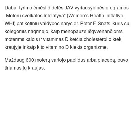
Dabar tyrimo ėmėsi didelės JAV vyriausybinės programos
„Moterų sveikatos iniciatyva“ (Women’s Health Initiative,
WHI) patikėtinių valdybos narys dr. Peter F. Šnats, kuris su
kolegomis nagrinėjo, kaip menopauzę išgyvenančioms
moterims kalcis ir vitaminas D keičia cholesterolio kiekį
kraujyje ir kaip kito vitamino D kiekis organizme.
Maždaug 600 moterų vartojo papildus arba placebą, buvo
tiriamas jų kraujas.