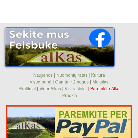
Naujienos
|
Nuomonių ratas
|
Kultūra
Visuomenė
|
Gamta ir žmogus
|
Mokslas
Skaitiniai
|
VideoAlkas
|
Visi rašiniai
|
Paremkite Alką
Pradžia