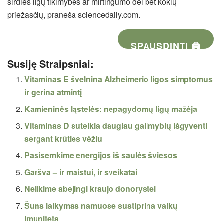
širdies ligų tikimybės ar mirtingumo dėl bet kokių
priežasčių, praneša sciencedaily.com.
SPAUSDINTI 🖨
Susiję Straipsniai:
Vitaminas E švelnina Alzheimerio ligos simptomus
ir gerina atmintį
Kamieninės ląstelės: nepagydomų ligų mažėja
Vitaminas D suteikia daugiau galimybių išgyventi
sergant krūties vėžiu
Pasisemkime energijos iš saulės šviesos
Garšva – ir maistui, ir sveikatai
Nelikime abejingi kraujo donorystei
Šuns laikymas namuose sustiprina vaikų
imunitetą