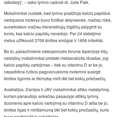
laikotarpį“, – sako tyrimo vadovė dr. Julie Paik.
Mokslininkai nustatė, kad tyrimo pradžioje kalcio papildus
vartojusios moterys buvo fiziškai aktyvesnės, mažiau rūkė,
suvartodavo mažiau transriebiųjų rūgščių palyginti su
tomis, kas kalcio papildų nevartojo. Per 24 stebėjimo
metus užfiksuoti 2709 širdies smūgiai ir 1856 infarktai.
Be to, pasauliniame osteoporozės forume Ispanijoje trijų
valstybių mokslininkai pristatė metaanalizės išvadas, jog
kalcio papildų vartojimas – tiek su vitaminu D ar be jo,
nepadidina rizikos pagyvenusioms moterims susirgti
širdies ligomis ar tikimybę mirti dėl bet kokių priežasčių.
Australijos, Danijos ir JAV mokslininkai atliko metatyrimą,
kuriam panaudojo anksčiau pasaulyje atliktų tyrimų
duomenis apie kalcio vartojimą su vitaminu D arba be jo,
širdies ligas ir mirštamumą dėl bet kokių priežasčių, kuris
buvo mediciniškai patvirtintas.