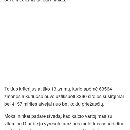
Tokius kriterijus atitiko 13 tyrimų, kurie apėmė 63564
žmones ir kuriuose buvo užfiksuoti 3390 širdies susirgimai
bei 4157 mirties atvejai nuo bet kokių priežasčių.
Mokslininkai padarė išvadą, kad kalcio vartojimas su
vitaminu D ar be jo vyresnio amžiaus moterims nepadidino