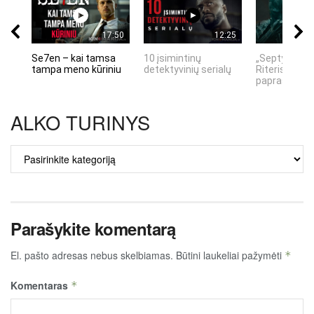
17:50
12:25
Se7en – kai tamsa
10 įsimintinų
„Septynių Ka
tampa meno kūriniu
detektyvinių serialų
Riteris" – kai
paprastumas
ALKO TURINYS
ALKO
TURINYS
Parašykite komentarą
El. pašto adresas nebus skelbiamas.
Būtini laukeliai pažymėti
*
Komentaras
*