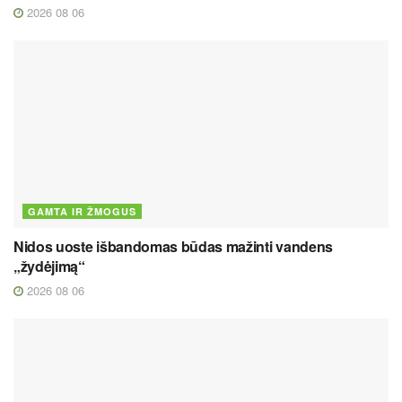
2026 08 06
GAMTA IR ŽMOGUS
Nidos uoste išbandomas būdas mažinti vandens
„žydėjimą“
2026 08 06