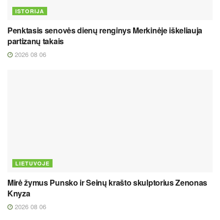
ISTORIJA
Penktasis senovės dienų renginys Merkinėje iškeliauja
partizanų takais
2026 08 06
LIETUVOJE
Mirė žymus Punsko ir Seinų krašto skulptorius Zenonas
Knyza
2026 08 06