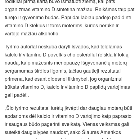
rodikliai pirmą kartą buvo išmatuoti žiemą, kai pats
organizmas vitamino D sintetina mažiau. Reikšmės taip pat
turėjo ir gyvenimo būdas. Papildai labiau padėjo padidinti
vitamino D kiekius ir toms moterims, kurios nerūkė ir
vartojo mažiau alkoholio.
Tyrimo autoriai neskuba daryti išvados, kad teigiamas
kalcio ir vitamino D poveikis cholesteroliui reiškia ir tokią
naudą, kaip mažesnis menopauzę išgyvenančių moterų
sergamumas širdies ligomis, tačiau gautieji rezultatai
primena, kad esant didesnei tikimybei, jog organizmui
trūksta vitamino D, kalcio ir vitamino D papildų vartojimas
gali padėti.
„Šio tyrimo rezultatai turėtų įkvėpti dar daugiau moterų būti
apdarioms dėl kalcio ir vitamino D vartojimo kaip paprasto
ir saugaus būdo pagerinti sveikatą. Vienas veiksmas gali
suteikti daugialypės naudos“, sako Šiaurės Amerikos