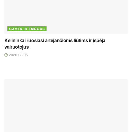
GAMTA IR ŽMOGUS
Kelininkai ruošiasi artėjančioms liūtims ir įspėja
vairuotojus
2026 08 06