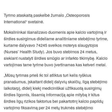
Tyrimo ataskaitą paskelbė žurnalo „Osteoporosis
International“ svetainė.
Mokslininkai išanalizavo duomenis apie kalcio vartojimą ir
širdies susirgimus dideliame analitiniame stebėjimo tyrime,
kuriame dalyvavo 74245 sveikos moterys slaugytojos
(Nurses’ Health Study). Jos buvo stebimos 24 metus,
siekiant nustatyti širdies smūgio ar infarkto tikimybę. Kalcio
vartojimas tame tyrime buvo įvertinamas kas ketveri metai.
„Mūsų tyrimas prieš iki tol atliktus turi kelis ryškius
pranašumus, įskaitant didelį dalyvių skaičių, ilgą stebėjimo
laikotarpį, didelį kiekį mediciniškai užfiksuotą susirgimų
širdies ligomis, išsamią informaciją apie mitybą ir kitus
širdies ligų rizikos faktorius bei pakartotinį kalcio papildų
vartojimo fiksavimą per 24 metų trukmės stebėjimo