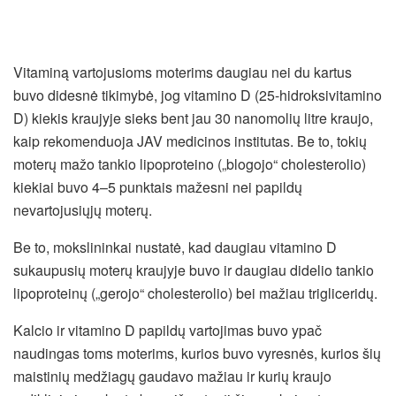
Vitaminą vartojusioms moterims daugiau nei du kartus
buvo didesnė tikimybė, jog vitamino D (25-hidroksivitamino
D) kiekis kraujyje sieks bent jau 30 nanomolių litre kraujo,
kaip rekomenduoja JAV medicinos institutas. Be to, tokių
moterų mažo tankio lipoproteino („blogojo“ cholesterolio)
kiekiai buvo 4–5 punktais mažesni nei papildų
nevartojusiųjų moterų.
Be to, mokslininkai nustatė, kad daugiau vitamino D
sukaupusių moterų kraujyje buvo ir daugiau didelio tankio
lipoproteinų („gerojo“ cholesterolio) bei mažiau trigliceridų.
Kalcio ir vitamino D papildų vartojimas buvo ypač
naudingas toms moterims, kurios buvo vyresnės, kurios šių
maistinių medžiagų gaudavo mažiau ir kurių kraujo