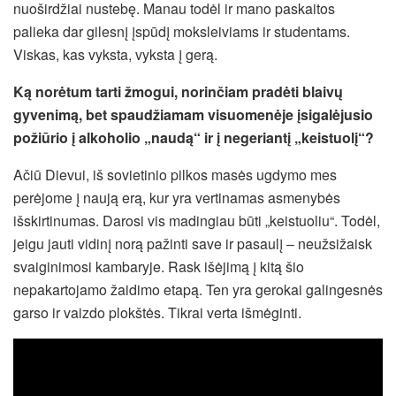
nuoširdžiai nustebę. Manau todėl ir mano paskaitos
palieka dar gilesnį įspūdį moksleiviams ir studentams.
Viskas, kas vyksta, vyksta į gerą.
Ką norėtum tarti žmogui, norinčiam pradėti blaivų
gyvenimą, bet spaudžiamam visuomenėje įsigalėjusio
požiūrio į alkoholio „naudą“ ir į negeriantį „keistuolį“?
Ačiū Dievui, iš sovietinio pilkos masės ugdymo mes
perėjome į naują erą, kur yra vertinamas asmenybės
išskirtinumas. Darosi vis madingiau būti „keistuoliu“. Todėl,
jeigu jauti vidinį norą pažinti save ir pasaulį – neužsižaisk
svaiginimosi kambaryje. Rask išėjimą į kitą šio
nepakartojamo žaidimo etapą. Ten yra gerokai galingesnės
garso ir vaizdo plokštės. Tikrai verta išmėginti.