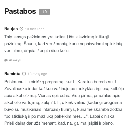
Pastabos
10
Naujas
13 metų ago
Taip, savęs pažinimas yra kelias į išsilaisvinimą ir tikrąjį
pažinimą. Šaunu, kad yra žmonių, kurie nepaisydami aplinkinių
vertinimo, drąsiai žengia šiuo keliu.
Atsakyti
Raminta
13 metų ago
Prisimenu itin cinišką programą, kur L. Karalius berods su J.
Zavaliausku ir dar kažkuo važinėjo po mokyklas irgi esą kalbėjo
apie alkoholizmą. Vienas epizodas. Visų pirma, pmoralas apie
alkoholio vartojimą, žalą ir t. t., o kiek vėliau (kadangi programa
buvo su muzikiniais intarpais) kūrinys, kuriame skamba žodžiai
“po stikliuką ir po mažiuką pakelkim mes….”. Labai ciniška.
Prieš dainą dar užsimenant, kad, na, galima įsipilti ir pieno.