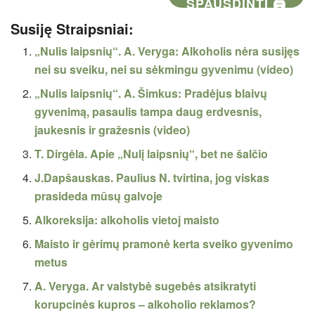
SPAUSDINTI 🖨
Susiję Straipsniai:
„Nulis laipsnių“. A. Veryga: Alkoholis nėra susijęs
nei su sveiku, nei su sėkmingu gyvenimu (video)
„Nulis laipsnių“. A. Šimkus: Pradėjus blaivų
gyvenimą, pasaulis tampa daug erdvesnis,
jaukesnis ir gražesnis (video)
T. Dirgėla. Apie „Nulį laipsnių“, bet ne šalčio
J.Dapšauskas. Paulius N. tvirtina, jog viskas
prasideda mūsų galvoje
Alkoreksija: alkoholis vietoj maisto
Maisto ir gėrimų pramonė kerta sveiko gyvenimo
metus
A. Veryga. Ar valstybė sugebės atsikratyti
korupcinės kupros – alkoholio reklamos?