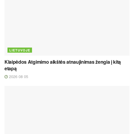
LIETUVOJE
Klaipėdos Atgimimo aikštės atnaujinimas žengia į kitą
etapą
2026 08 05