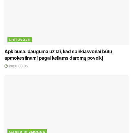
LIETUVOJE
Apklausa: dauguma už tai, kad sunkiasvoriai būtų
apmokestinami pagal keliams daromą poveikį
2026 08 05
GAMTA IR ŽMOGUS