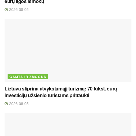
eurų ligos išmokų
2026 08 05
GAMTA IR ŽMOGUS
Lietuva stiprina atvykstamąjį turizmą: 70 tūkst. eurų
investicijų užsienio turistams pritraukti
2026 08 05