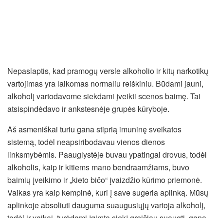
Nepaslaptis, kad pramogų versle alkoholio ir kitų narkotikų
vartojimas yra laikomas normaliu reiškiniu. Būdami jauni,
alkoholį vartodavome siekdami įveikti scenos baimę. Tai
atsispindėdavo ir ankstesnėje grupės kūryboje.
Aš asmeniškai turiu gana stiprią imuninę sveikatos
sistemą, todėl neapsiribodavau vienos dienos
linksmybėmis. Paauglystėje buvau ypatingai drovus, todėl
alkoholis, kaip ir kitiems mano bendraamžiams, buvo
baimių įveikimo ir „kieto bičo“ įvaizdžio kūrimo priemonė.
Vaikas yra kaip kempinė, kuri į save sugeria aplinką. Mūsų
aplinkoje absoliuti dauguma suaugusiųjų vartoja alkoholį,
todėl ir vaikai, turėdami įgimtą siekį greičiau suaugti, gana