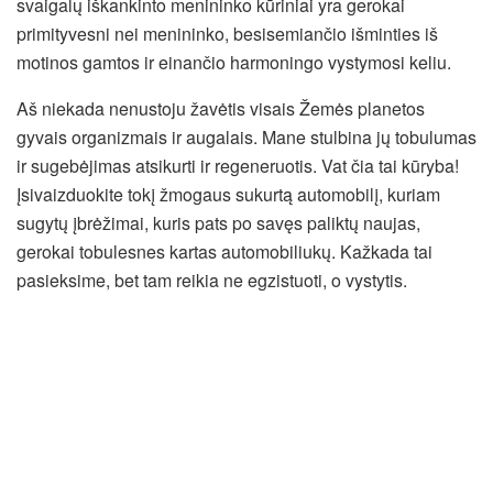
svaigalų iškankinto menininko kūriniai yra gerokai
primityvesni nei menininko, besisemiančio išminties iš
motinos gamtos ir einančio harmoningo vystymosi keliu.
Aš niekada nenustoju žavėtis visais Žemės planetos
gyvais organizmais ir augalais. Mane stulbina jų tobulumas
ir sugebėjimas atsikurti ir regeneruotis. Vat čia tai kūryba!
Įsivaizduokite tokį žmogaus sukurtą automobilį, kuriam
sugytų įbrėžimai, kuris pats po savęs paliktų naujas,
gerokai tobulesnes kartas automobiliukų. Kažkada tai
pasieksime, bet tam reikia ne egzistuoti, o vystytis.