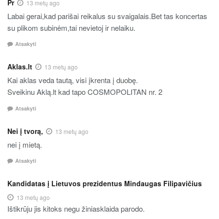
Pr
13 metų ago
Labai gerai,kad parišai reikalus su svaigalais.Bet tas koncertas
su plikom subinėm,tai nevietoj ir nelaiku.
Atsakyti
Aklas.lt
13 metų ago
Kai aklas veda tautą, visi įkrenta į duobę.
Sveikinu Aklą.lt kad tapo COSMOPOLITAN nr. 2
Atsakyti
Nei į tvorą,
13 metų ago
nei į mietą.
Atsakyti
Kandidatas į Lietuvos prezidentus Mindaugas Filipavičius
13 metų ago
Ištikrūju jis kitoks negu žiniasklaida parodo.