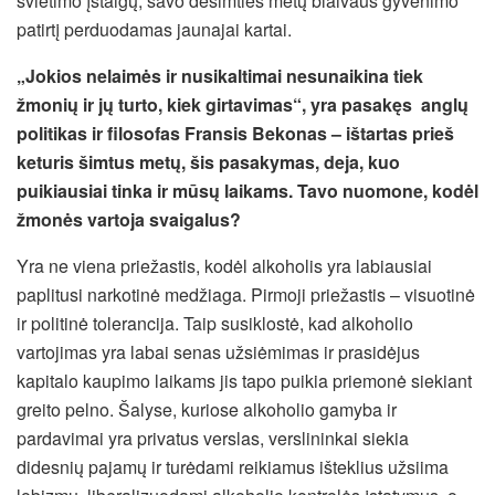
švietimo įstaigų, savo dešimties metų blaivaus gyvenimo
patirtį perduodamas jaunajai kartai.
„Jokios nelaimės ir nusikaltimai nesunaikina tiek
žmonių ir jų turto, kiek girtavimas“, yra pasakęs anglų
politikas ir filosofas Fransis Bekonas – ištartas prieš
keturis šimtus metų, šis pasakymas, deja, kuo
puikiausiai tinka ir mūsų laikams. Tavo nuomone, kodėl
žmonės vartoja svaigalus?
Yra ne viena priežastis, kodėl alkoholis yra labiausiai
paplitusi narkotinė medžiaga. Pirmoji priežastis – visuotinė
ir politinė tolerancija. Taip susiklostė, kad alkoholio
vartojimas yra labai senas užsiėmimas ir prasidėjus
kapitalo kaupimo laikams jis tapo puikia priemonė siekiant
greito pelno. Šalyse, kuriose alkoholio gamyba ir
pardavimai yra privatus verslas, verslininkai siekia
didesnių pajamų ir turėdami reikiamus išteklius užsiima