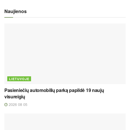
Naujienos
LIETUVOJE
Pasieniečių automobilių parką papildė 19 naujų
visureigių
2026 08 05