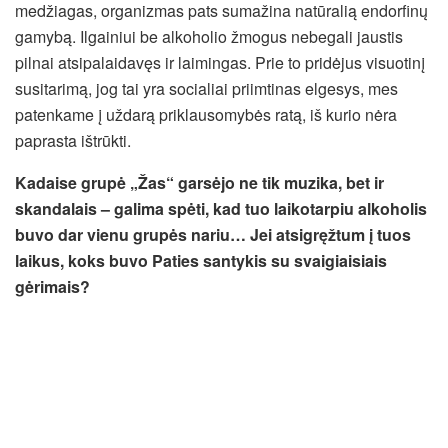
medžiagas, organizmas pats sumažina natūralią endorfinų
gamybą. Ilgainiui be alkoholio žmogus nebegali jaustis
pilnai atsipalaidavęs ir laimingas. Prie to pridėjus visuotinį
susitarimą, jog tai yra socialiai priimtinas elgesys, mes
patenkame į uždarą priklausomybės ratą, iš kurio nėra
paprasta ištrūkti.
Kadaise grupė „Žas“ garsėjo ne tik muzika, bet ir
skandalais – galima spėti, kad tuo laikotarpiu alkoholis
buvo dar vienu grupės nariu… Jei atsigręžtum į tuos
laikus, koks buvo Paties santykis su svaigiaisiais
gėrimais?