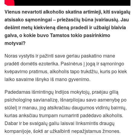
Vienus nevartoti alkoholio skatina artimieji, kiti svaigalų
atsisako sąmoningai – priežasčių būna įvairiausių. Jau
dešimt metų kiekvieną dieną pradedi ir užbaigi blaivia
galva, o kokie buvo Tamstos tokio pasirinkimo
motyvai?
Noras vystytis ir pažinti save geriau paskatino mane
pradėti domėtis ezoterika. Pasinėrus į jogą ir sąmoningo
kvėpavimo pratimus, alkoholis tapo trukdžiu, kuris po kiek
laiko savaime išnyko iš mano gyvenimo.
Padedamas išmintingų Indijos mokytojų, praėjau gilią
psichologinę savianalizę, išnarpliojau savo asmenybę po
siūlelį ir manau, jog atsikračiau daugumos vidinių baimių,
kurias anksčiau trumpam numarinti padėdavo alkoholis.
Dabar ir be svaigalų galiu laisvai linksmintis draugų
kompanijoje, šokti ar užkalbinti nepažįstamus žmones.