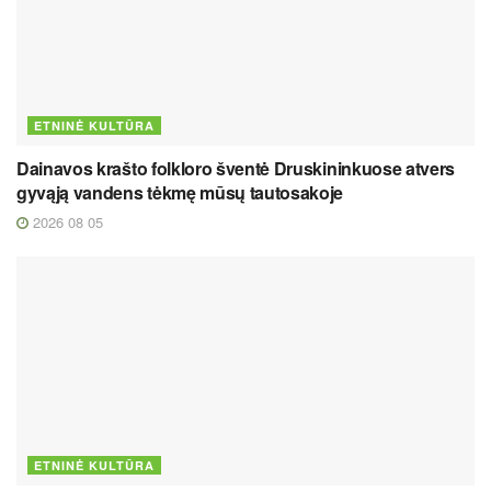
ETNINĖ KULTŪRA
Dainavos krašto folkloro šventė Druskininkuose atvers
gyvąją vandens tėkmę mūsų tautosakoje
2026 08 05
ETNINĖ KULTŪRA