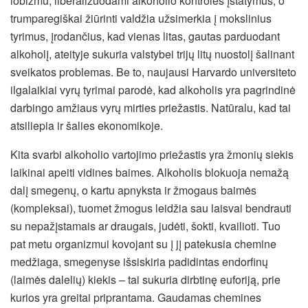
lobizmu, liberalizuodami alkoholio kontrolės įstatymus, o
trumparegiškai žiūrinti valdžia užsimerkia į mokslinius
tyrimus, įrodančius, kad vienas litas, gautas parduodant
alkoholį, ateityje sukuria valstybei trijų litų nuostolį šalinant
sveikatos problemas. Be to, naujausi Harvardo universiteto
ilgalaikiai vyrų tyrimai parodė, kad alkoholis yra pagrindinė
darbingo amžiaus vyrų mirties priežastis. Natūralu, kad tai
atsiliepia ir šalies ekonomikoje.
Kita svarbi alkoholio vartojimo priežastis yra žmonių siekis
laikinai apeiti vidines baimes. Alkoholis blokuoja nemažą
dalį smegenų, o kartu apnyksta ir žmogaus baimės
(kompleksai), tuomet žmogus leidžia sau laisvai bendrauti
su nepažįstamais ar draugais, judėti, šokti, kvailioti. Tuo
pat metu organizmui kovojant su į jį patekusia chemine
medžiaga, smegenyse išsiskiria padidintas endorfinų
(laimės dalelių) kiekis – tai sukuria dirbtinę euforiją, prie
kurios yra greitai priprantama. Gaudamas chemines