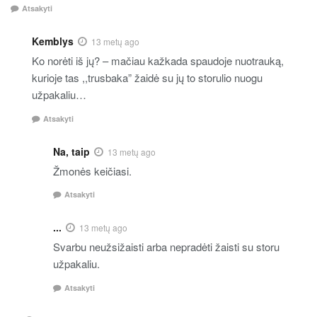
Atsakyti
Kemblys
13 metų ago
Ko norėti iš jų? – mačiau kažkada spaudoje nuotrauką,
kurioje tas ,,trusbaka” žaidė su jų to storulio nuogu
užpakaliu…
Atsakyti
Na, taip
13 metų ago
Žmonės keičiasi.
Atsakyti
...
13 metų ago
Svarbu neužsižaisti arba nepradėti žaisti su storu
užpakaliu.
Atsakyti