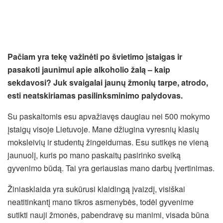
Pačiam yra tekę važinėti po švietimo įstaigas ir
pasakoti jaunimui apie alkoholio žalą – kaip
sekdavosi? Juk svaigalai jaunų žmonių tarpe, atrodo,
esti neatskiriamas pasilinksminimo palydovas.
Su paskaitomis esu apvažiavęs daugiau nei 500 mokymo
įstaigų visoje Lietuvoje. Mane džiugina vyresnių klasių
moksleivių ir studentų žingeidumas. Esu sutikęs ne vieną
jaunuolį, kuris po mano paskaitų pasirinko sveiką
gyvenimo būdą. Tai yra geriausias mano darbų įvertinimas.
Žiniasklaida yra sukūrusi klaidingą įvaizdį, visiškai
neatitinkantį mano tikros asmenybės, todėl gyvenime
sutikti nauji žmonės, pabendravę su manimi, visada būna