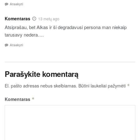
Atsakyti
Komentaras
13 metų ago
Atsiprašau, bet Alkas ir ši degradavusi persona man niekaip
tarusavy nedera….
Atsakyti
Parašykite komentarą
El. pašto adresas nebus skelbiamas.
Būtini laukeliai pažymėti
*
Komentaras
*