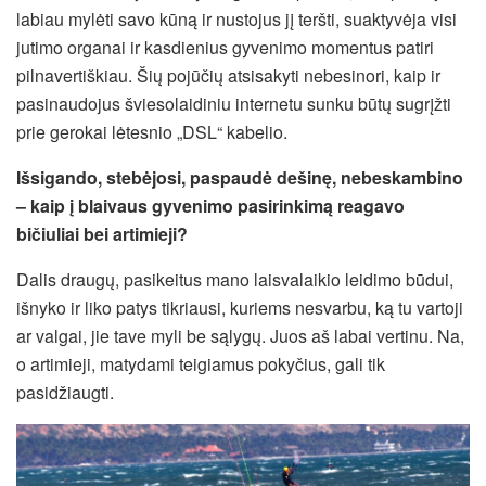
labiau mylėti savo kūną ir nustojus jį teršti, suaktyvėja visi
jutimo organai ir kasdienius gyvenimo momentus patiri
pilnavertiškiau. Šių pojūčių atsisakyti nebesinori, kaip ir
pasinaudojus šviesolaidiniu internetu sunku būtų sugrįžti
prie gerokai lėtesnio „DSL“ kabelio.
Išsigando, stebėjosi, paspaudė dešinę, nebeskambino
– kaip į blaivaus gyvenimo pasirinkimą reagavo
bičiuliai bei artimieji?
Dalis draugų, pasikeitus mano laisvalaikio leidimo būdui,
išnyko ir liko patys tikriausi, kuriems nesvarbu, ką tu vartoji
ar valgai, jie tave myli be sąlygų. Juos aš labai vertinu. Na,
o artimieji, matydami teigiamus pokyčius, gali tik
pasidžiaugti.