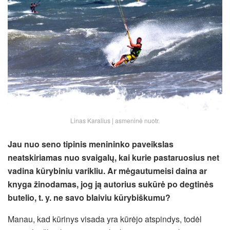
Linas Karalius | asmeninė nuotr.
Jau nuo seno tipinis menininko paveikslas
neatskiriamas nuo svaigalų, kai kurie pastaruosius net
vadina kūrybiniu varikliu. Ar mėgautumeisi daina ar
knyga žinodamas, jog ją autorius sukūrė po degtinės
butelio, t. y. ne savo blaiviu kūrybiškumu?
Manau, kad kūrinys visada yra kūrėjo atspindys, todėl