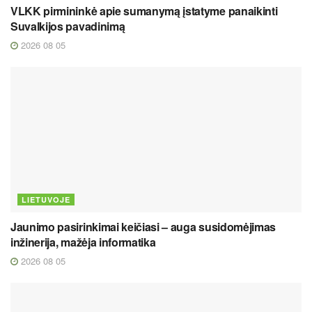
VLKK pirmininkė apie sumanymą įstatyme panaikinti
Suvalkijos pavadinimą
2026 08 05
LIETUVOJE
Jaunimo pasirinkimai keičiasi – auga susidomėjimas
inžinerija, mažėja informatika
2026 08 05