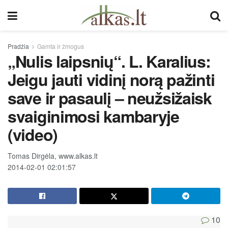
Pradžia
Gamta ir žmogus
„Nulis laipsnių“. L. Karalius:
Jeigu jauti vidinį norą pažinti
save ir pasaulį – neužsižaisk
svaiginimosi kambaryje
(video)
Tomas Dirgėla, www.alkas.lt
2014-02-01 02:01:57
10