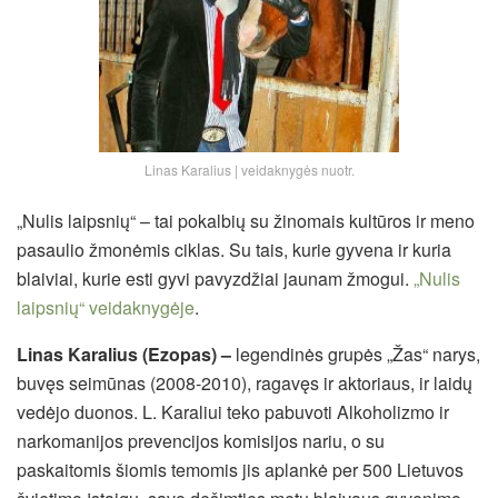
Linas Karalius | veidaknygės nuotr.
„Nulis laipsnių“ – tai pokalbių su žinomais kultūros ir meno
pasaulio žmonėmis ciklas. Su tais, kurie gyvena ir kuria
blaiviai, kurie esti gyvi pavyzdžiai jaunam žmogui.
„Nulis
laipsnių“ veidaknygėje
.
Linas Karalius (Ezopas) –
legendinės grupės „Žas“ narys,
buvęs seimūnas (2008-2010), ragavęs ir aktoriaus, ir laidų
vedėjo duonos. L. Karaliui teko pabuvoti Alkoholizmo ir
narkomanijos prevencijos komisijos nariu, o su
paskaitomis šiomis temomis jis aplankė per 500 Lietuvos