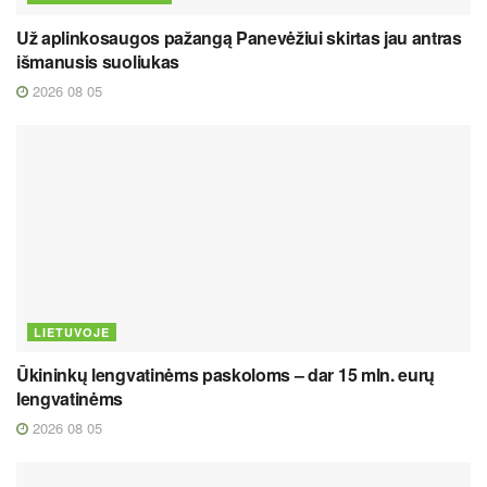
Už aplinkosaugos pažangą Panevėžiui skirtas jau antras
išmanusis suoliukas
2026 08 05
LIETUVOJE
Ūkininkų lengvatinėms paskoloms – dar 15 mln. eurų
lengvatinėms
2026 08 05