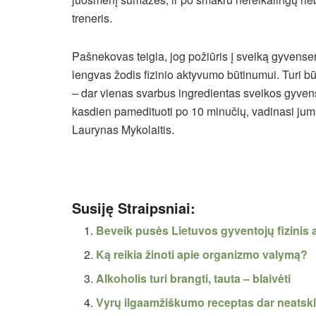
treneris.
Pašnekovas teigia, jog požiūris į sveiką gyvens
lengvas žodis fizinio aktyvumo būtinumui. Turi
– dar vienas svarbus ingredientas sveikos gyvensen
kasdien pamedituoti po 10 minučių, vadinasi jums 
Laurynas Mykolaitis.
Susiję Straipsniai:
Beveik pusės Lietuvos gyventojų fizinis
Ką reikia žinoti apie organizmo valymą?
Alkoholis turi brangti, tauta – blaivėti
Vyrų ilgaamžiškumo receptas dar neatskl