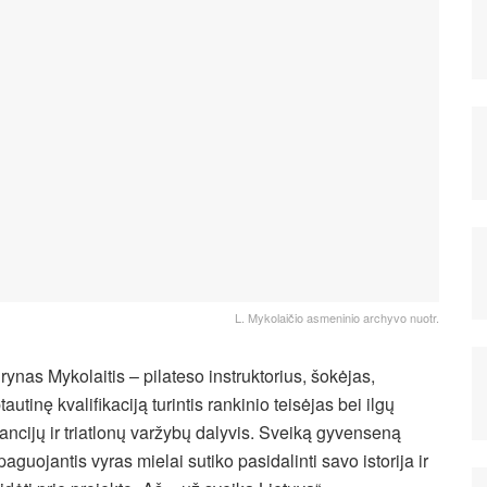
L. Mykolaičio asmeninio archyvo nuotr.
rynas Mykolaitis – pilateso instruktorius, šokėjas,
tautinę kvalifikaciją turintis rankinio teisėjas bei ilgų
tancijų ir triatlonų varžybų dalyvis. Sveiką gyvenseną
paguojantis vyras mielai sutiko pasidalinti savo istorija ir