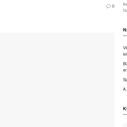
In
0
Na
N
Vi
ie
Bū
ar
Sp
A.
Ki