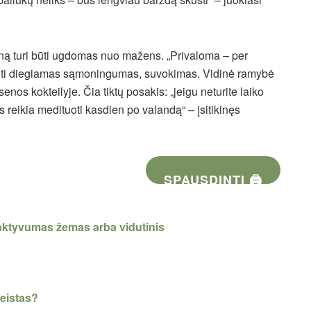
eną turi būti ugdomas nuo mažens. „Privaloma – per
 būti diegiamas sąmoningumas, suvokimas. Vidinė ramybė
os kokteilyje. Čia tiktų posakis: „jeigu neturite laiko
reikia medituoti kasdien po valandą“ – įsitikinęs
SPAUSDINTI 🖨
 aktyvumas žemas arba vidutinis
eistas?