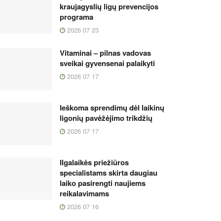
kraujagyslių ligų prevencijos
programa
2026 07 23
Vitaminai – pilnas vadovas
sveikai gyvensenai palaikyti
2026 07 17
Ieškoma sprendimų dėl laikinų
ligonių pavėžėjimo trikdžių
2026 07 17
Ilgalaikės priežiūros
specialistams skirta daugiau
laiko pasirengti naujiems
reikalavimams
2026 07 16