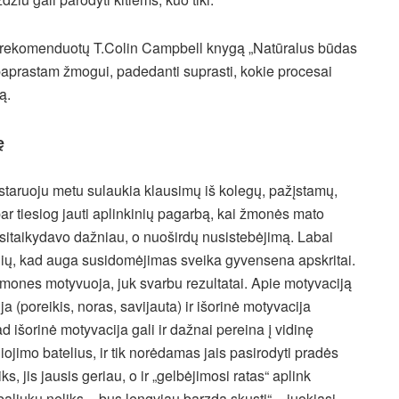
, rekomenduotų T.Colin Campbell knygą „Natūralus būdas
a paprastam žmogui, padedanti suprasti, kokie procesai
ą.
ę
astaruoju metu sulaukia klausimų iš kolegų, pažįstamų,
ar tiesiog jauti aplinkinių pagarbą, kai žmonės mato
sitaikydavo dažniau, o nuoširdų nusistebėjimą. Labai
nių, kad auga susidomėjimas sveika gyvensena apskritai.
žmones motyvuoja, juk svarbu rezultatai. Apie motyvaciją
a (poreikis, noras, savijauta) ir išorinė motyvacija
d išorinė motyvacija gali ir dažnai pereina į vidinę
ojimo batelius, ir tik norėdamas jais pasirodyti pradės
iks, jis jausis geriau, o ir „gelbėjimosi ratas“ aplink
aliukų neliks – bus lengviau barzdą skusti“ – juokiasi