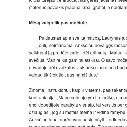
malonus poveikis praeina labai greitai, o neigiama
Mėsą valgo tik pas močiutę
Paklaustas apie sveiką mitybą, Laurynas juoki
būtų neįmanoma. Anksčiau nevalgęs mėsos 
saikingai ją pradėjo vartoti dėl artimųjų. „Matau,
svečius. Man reikia gaminti atskirai. O savo moči
nevartoju dėl sveikatos. Juk anksčiau mėsa būdav
valgau tik šiek tiek pas namiškius.“
Žinoma, instruktoriui, kaip ir visiems, pasisakant
konfrontaciją. „Mano šeimoje yra ir medikų, o medi
enciklopedijoje parašyta vienaip, tai verskis per g
džiaugiasi, jog su metais ateina ir vidinė ramybė
Anksčiau labai norėdavau pasiginčyti, įrodinėdav
joks spaudimas naudos neduoda. Tik savu pavyzdži