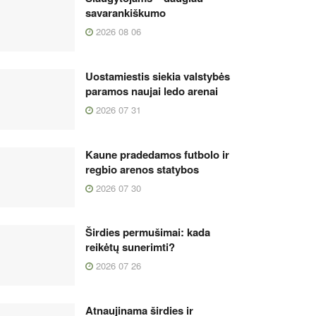
savarankiškumo
2026 08 06
Uostamiestis siekia valstybės
paramos naujai ledo arenai
2026 07 31
Kaune pradedamos futbolo ir
regbio arenos statybos
2026 07 30
Širdies permušimai: kada
reikėtų sunerimti?
2026 07 26
Atnaujinama širdies ir