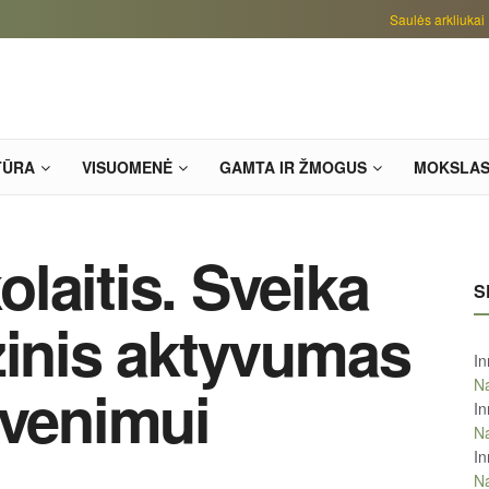
Saulės arkliukai
TŪRA
VISUOMENĖ
GAMTA IR ŽMOGUS
MOKSLA
laitis. Sveika
S
zinis aktyvumas
In
Na
yvenimui
In
Na
In
Na