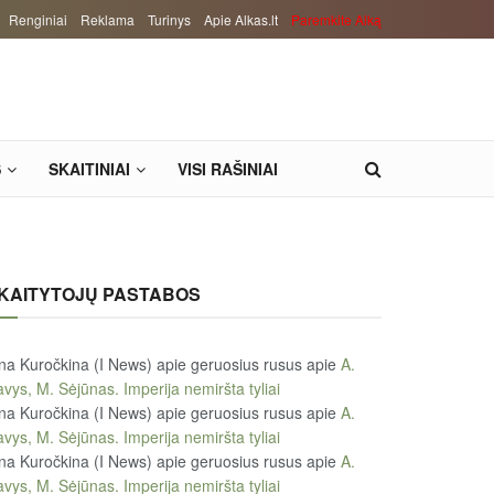
Renginiai
Reklama
Turinys
Apie Alkas.lt
Paremkite Alką
S
SKAITINIAI
VISI RAŠINIAI
KAITYTOJŲ PASTABOS
na Kuročkina (I News) apie geruosius rusus
apie
A.
vys, M. Sėjūnas. Imperija nemiršta tyliai
na Kuročkina (I News) apie geruosius rusus
apie
A.
vys, M. Sėjūnas. Imperija nemiršta tyliai
na Kuročkina (I News) apie geruosius rusus
apie
A.
vys, M. Sėjūnas. Imperija nemiršta tyliai