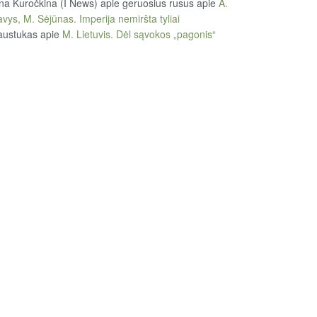
na Kuročkina (I News) apie geruosius rusus
apie
A.
vys, M. Sėjūnas. Imperija nemiršta tyliai
austukas
apie
M. Lietuvis. Dėl sąvokos „pagonis“