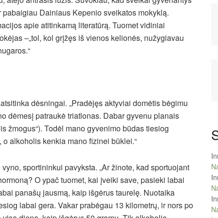
r pabaigiau Dainiaus Kepenio sveikatos mokyklą.
cijos apie atitinkamą literatūrą. Tuomet vidiniai
okėjas –„tol, kol grįžęs iš vienos kelionės, nužygiavau
 nugaros.“
e atsitinka dėsningai. „Pradėjęs aktyviai domėtis bėgimu
ano dėmesį patraukė triatlonas. Dabar gyvenu planais
žinis žmogus“). Todėl mano gyvenimo būdas tiesiog
S
, o alkoholis kenkia mano fizinei būklei.“
In
 vyno, sportininkui pavyksta. „Ar žinote, kad sportuojant
Na
In
hormoną? O ypač tuomet, kai įveiki save, pasieki labai
Na
labai panašų jausmą, kaip išgėrus taurelę. Nuotaika
In
siog labai gera. Vakar prabėgau 13 kilometrų, ir nors po
Na
ė visą dieną, kaip išgėrus 50 gramų. Tik alkoholio