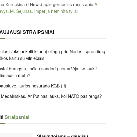
na Kuročkina (I News) apie geruosius rusus
apie
A.
vys, M. Sėjūnas. Imperija nemiršta tyliai
AUJAUSI STRAIPSNIAI
lnius sieks prikelti istorinį elingą prie Neries: sprendimų
škos kartu su vilniečiais
stai brangsta, tačiau sandorių nemažėja: ko laukti
timiausiu metu?
austuvė, kurios nesurado KGB (II)
 Medalinskas. Ar Putinas lauks, kol NATO pasirengs?
ti
Straipsniai
Slaugytojams – daugiau