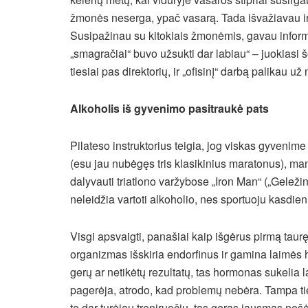
žmonės neserga, ypač vasarą. Tada išvažiavau i
Susipažinau su kitokiais žmonėmis, gavau informa
„smagračiai“ buvo užsukti dar labiau“ – juokiasi š
tiesiai pas direktorių, ir „ofisinį“ darbą palikau už
Alkoholis iš gyvenimo pasitraukė pats
Pilateso instruktorius teigia, jog viskas gyvenim
(esu jau nubėgęs tris klasikinius maratonus), m
dalyvauti triatlono varžybose „Iron Man“ („Gele
neleidžia vartoti alkoholio, nes sportuoju kasdien
Visgi apsvaigti, panašiai kaip išgėrus pirmą taurę
organizmas išskiria endorfinus ir gamina laimės 
gerų ar netikėtų rezultatų, tas hormonas sukelia 
pagerėja, atrodo, kad problemų nebėra. Tampa tie
to dar turėjau treniruočių, tas geras jausmas neš