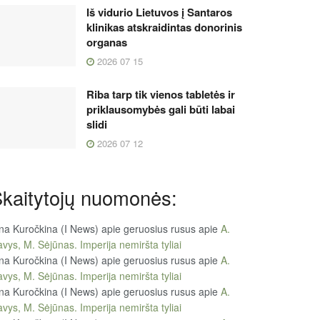
Iš vidurio Lietuvos į Santaros
klinikas atskraidintas donorinis
organas
2026 07 15
Riba tarp tik vienos tabletės ir
priklausomybės gali būti labai
slidi
2026 07 12
kaitytojų nuomonės:
na Kuročkina (I News) apie geruosius rusus
apie
A.
vys, M. Sėjūnas. Imperija nemiršta tyliai
na Kuročkina (I News) apie geruosius rusus
apie
A.
vys, M. Sėjūnas. Imperija nemiršta tyliai
na Kuročkina (I News) apie geruosius rusus
apie
A.
vys, M. Sėjūnas. Imperija nemiršta tyliai