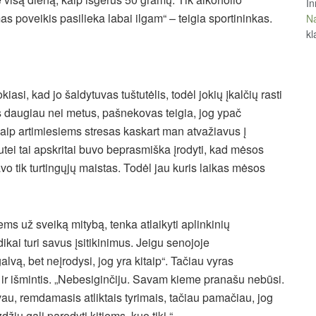
In
s poveikis pasilieka labai ilgam“ – teigia sportininkas.
Na
kl
asi, kad jo šaldytuvas tuštutėlis, todėl jokių įkalčių rasti
daugiau nei metus, pašnekovas teigia, jog ypač
 kaip artimiesiems stresas kaskart man atvažiavus į
utei tai apskritai buvo beprasmiška įrodyti, kad mėsos
o tik turtingųjų maistas. Todėl jau kuris laikas mėsos
iems už sveiką mitybą, tenka atlaikyti aplinkinių
kai turi savus įsitikinimus. Jeigu senojoje
alvą, bet neįrodysi, jog yra kitaip“. Tačiau vyras
, ir išmintis. „Nebesiginčiju. Savam kieme pranašu nebūsi.
au, remdamasis atliktais tyrimais, tačiau pamačiau, jog
u gali parodyti kitiems, kuo tiki.“