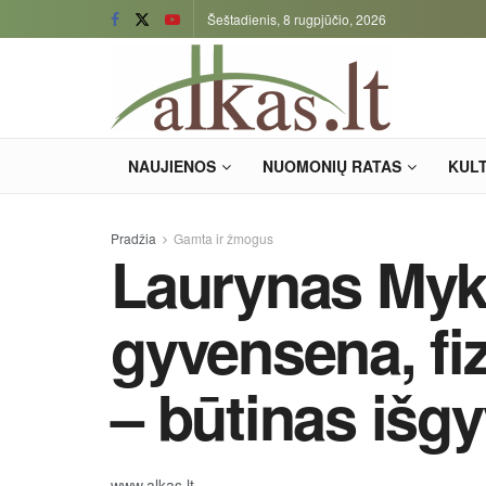
Šeštadienis, 8 rugpjūčio, 2026
NAUJIENOS
NUOMONIŲ RATAS
KUL
Pradžia
Gamta ir žmogus
Laurynas Myko
gyvensena, fi
– būtinas išg
www.alkas.lt