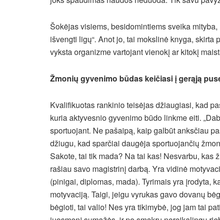
Šokėjas visiems, besidomintiems sveika mityba
išvengti ligų“. Anot jo, tai mokslinė knyga, skirt
vyksta organizme vartojant vienokį ar kitokį maist
Žmonių gyvenimo būdas keičiasi į gerąją pus
Kvalifikuotas rankinio teisėjas džiaugiasi, kad p
kuria aktyvesnio gyvenimo būdo linkme eiti. „Dab
sportuojant. Ne pašaipą, kaip galbūt anksčiau pa
džiugu, kad sparčiai daugėja sportuojančių žmo
Sakote, tai tik mada? Na tai kas! Nesvarbu, kas 
rašiau savo magistrinį darbą. Yra vidinė motyvacij
(pinigai, diplomas, mada). Tyrimais yra įrodyta, ka
motyvaciją. Taigi, jeigu vyrukas gavo dovanų bėgi
bėgioti, tai valio! Nes yra tikimybė, jog jam tai pat
juosmenį sumažės, ir po smakru nereikalingų rieb