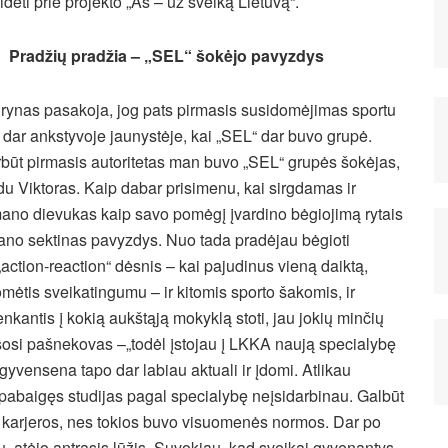
sidėti prie projekto „Aš – už sveiką Lietuvą“.
Pradžių pradžia – „SEL“ šokėjo pavyzdys
rynas pasakoja, jog pats pirmasis susidomėjimas sportu
o dar ankstyvoje jaunystėje, kai „SEL“ dar buvo grupė.
rbūt pirmasis autoritetas man buvo „SEL“ grupės šokėjas,
du Viktoras. Kaip dabar prisimenu, kai sirgdamas ir
mano dievukas kaip savo pomėgį įvardino bėgiojimą rytais
mano sektinas pavyzdys. Nuo tada pradėjau bėgioti
action-reaction“ dėsnis – kai pajudinus vieną daiktą,
omėtis sveikatingumu – ir kitomis sporto šakomis, ir
kantis į kokią aukštąją mokyklą stoti, jau jokių minčių
osi pašnekovas –„todėl įstojau į LKKA naują specialybę
 gyvensena tapo dar labiau aktuali ir įdomi. Atlikau
u pabaigęs studijas pagal specialybę neįsidarbinau. Galbūt
, karjeros, nes tokios buvo visuomenės normos. Dar po
au, atėjo antrasis lūžis. Suvokiau, kad sveikai gyvenantys