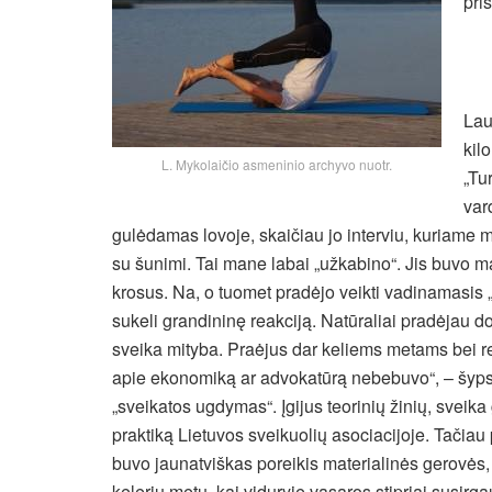
pri
Lau
kil
L. Mykolaičio asmeninio archyvo nuotr.
„Tu
var
gulėdamas lovoje, skaičiau jo interviu, kuriame 
su šunimi. Tai mane labai „užkabino“. Jis buvo 
krosus. Na, o tuomet pradėjo veikti vadinamasis „
sukeli grandininę reakciją. Natūraliai pradėjau d
sveika mityba. Praėjus dar keliems metams bei ren
apie ekonomiką ar advokatūrą nebebuvo“, – šyps
„sveikatos ugdymas“. Įgijus teorinių žinių, sveika
praktiką Lietuvos sveikuolių asociacijoje. Tačia
buvo jaunatviškas poreikis materialinės gerovės
kelerių metų, kai viduryje vasaros stipriai susirg