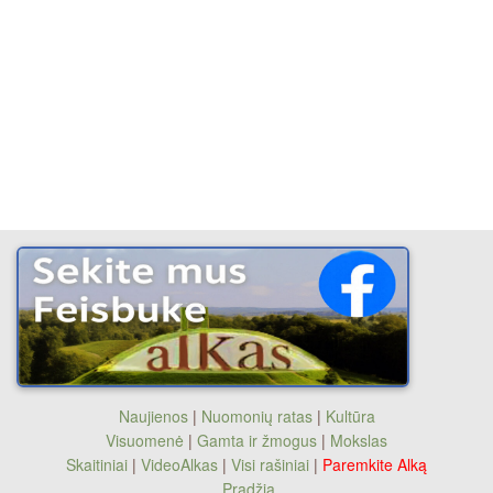
Naujienos
|
Nuomonių ratas
|
Kultūra
Visuomenė
|
Gamta ir žmogus
|
Mokslas
Skaitiniai
|
VideoAlkas
|
Visi rašiniai
|
Paremkite Alką
Pradžia