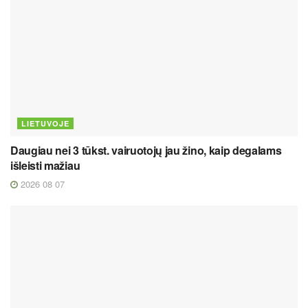
LIETUVOJE
Daugiau nei 3 tūkst. vairuotojų jau žino, kaip degalams
išleisti mažiau
2026 08 07