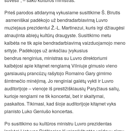
suvesti“, – sako kultūros ministras.
Prieš parodos atidarymą vykusiame susitikime Š. Birutis
asmeniškai padėkojo už bendradarbiavimą Luvro
muziejaus prezidentui Ž.-L. Martinezui, kuris irgi džiaugėsi
atnaujinta abiejų kultūrų draugyste. Susitikimo metu
kalbėta ne tik apie bendradarbiavimą vaizduojamojo meno
srityje. Padėkojęs už anksčiau įvykusius
bendrus renginius, ministras su Luvro direktoriumi
kalbėjosi apie kitąmet rengiamą Vilniuje gimusio vieno
garsiausių prancūzų rašytojo Romaino Gary gimimo
šimtmečio minėjimą. Jo renginiai galėtų vykti ir Luvro
auditorijoje – vienoje iš prestižiškiausių Paryžiaus salių,
kurioje rengiami ne tik koncertai, bet ir skaitymai,
paskaitos. Tikimasi, kad šioje auditorijoje kitąmet vyks
pianisto Luko Geniušo koncertas.
Po susitikimo su kultūros ministru Luvro prezidentas