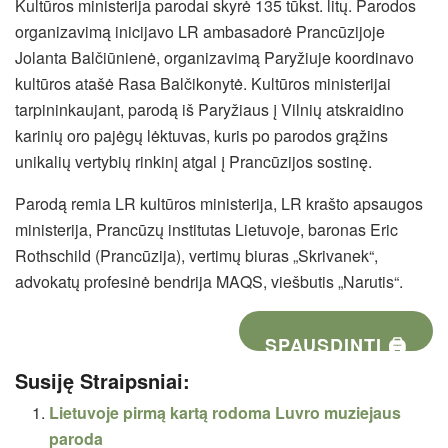
Kultūros ministerija parodai skyrė 135 tūkst. litų. Parodos
organizavimą inicijavo LR ambasadorė Prancūzijoje
Jolanta Balčiūnienė, organizavimą Paryžiuje koordinavo
kultūros atašė Rasa Balčikonytė. Kultūros ministerijai
tarpininkaujant, parodą iš Paryžiaus į Vilnių atskraidino
karinių oro pajėgų lėktuvas, kuris po parodos grąžins
unikalių vertybių rinkinį atgal į Prancūzijos sostinę.
Parodą remia LR kultūros ministerija, LR krašto apsaugos
ministerija, Prancūzų institutas Lietuvoje, baronas Eric
Rothschild (Prancūzija), vertimų biuras „Skrivanek“,
advokatų profesinė bendrija MAQS, viešbutis „Narutis“.
SPAUSDINTI 🖨
Susiję Straipsniai:
Lietuvoje pirmą kartą rodoma Luvro muziejaus
paroda