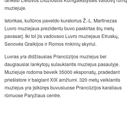
lankėsi Lietuvos Didžiosios Kunigaikštystės valdovų rūmų
muziejuje.
Istorikas, kultūros paveldo kuratorius Ž.-L. Martinezas
Luvro muziejaus prezidentu buvo paskirtas šių metų
pavasarį. Iki tol jis vadovavo Luvro muziejaus Etruskų,
Senovės Graikijos ir Romos rinkinių skyriui.
Luvras yra didžiausias Prancūzijos muziejus bei
daugiausiai lankytojų sulaukiantis muziejus pasaulyje.
Muziejuje rodoma beveik 35000 eksponatų, pradedant
priešistore ir baigiant XIX amžiumi. 320 metų veikiantis
muziejus yra įsikūręs buvusiuose Prancūzijos karaliaus
rūmuose Paryžiaus centre.