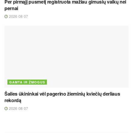
Per pirmąjį pusmetį registruota mažiau gimusių vaikų nei
pernai
2026 08 07
GAMTA IR ŽMOGUS
Šalies ūkininkai vėl pagerino žieminių kviečių derliaus
rekordą
2026 08 07