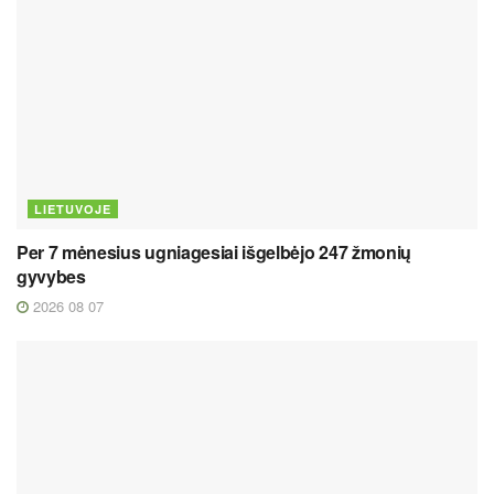
LIETUVOJE
Per 7 mėnesius ugniagesiai išgelbėjo 247 žmonių
gyvybes
2026 08 07