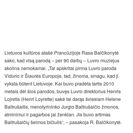
Lietuvos kultūros atašė Prancūzijoje Rasa Balčikonytė
sako, kad visą parodą – per 90 darbų – Luvro muziejus
skolina nemokamai. „Tai apskritai pirma Luvro paroda
Vidurio ir Šiaurės Europoje, tad, žinoma, smagu, kad ji
vyksta būtent Lietuvoje. Kai buvo pradėta tartis 2010
metais dėl šios parodos, buvęs Luvro direktorius Henris
Lojretis (Henri Loyrette) sakė tai darąs šviesiam Helene
Baltrušaitis, menotyrininko Jurgio Baltrušaičio žmonos,
atminimui ir pagarbos jai ženklan. Jis buvo artimas
Baltrušaičių šeimos bičiulis“, – pasakoja R. Balčikonytė.