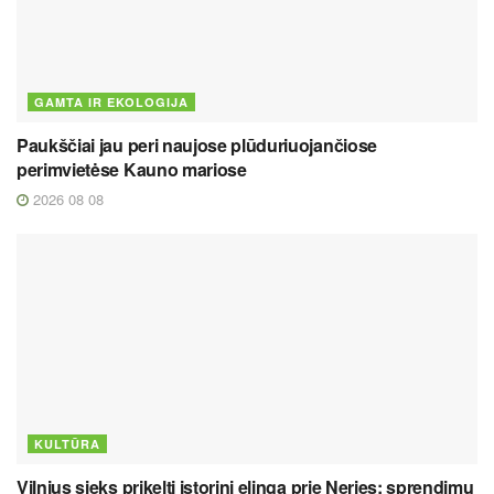
GAMTA IR EKOLOGIJA
Paukščiai jau peri naujose plūduriuojančiose
perimvietėse Kauno mariose
2026 08 08
KULTŪRA
Vilnius sieks prikelti istorinį elingą prie Neries: sprendimų