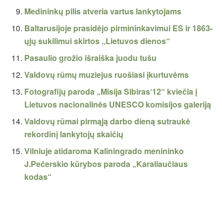
Medininkų pilis atveria vartus lankytojams
Baltarusijoje prasidėjo pirmininkavimui ES ir 1863-
ųjų sukilimui skirtos „Lietuvos dienos“
Pasaulio grožio išraiška juodu tušu
Valdovų rūmų muziejus ruošiasi įkurtuvėms
Fotografijų paroda „Misija Sibiras‘12“ kviečia į
Lietuvos nacionalinės UNESCO komisijos galeriją
Valdovų rūmai pirmąją darbo dieną sutraukė
rekordinį lankytojų skaičių
Vilniuje atidaroma Kaliningrado menininko
J.Pečerskio kūrybos paroda „Karaliaučiaus
kodas“