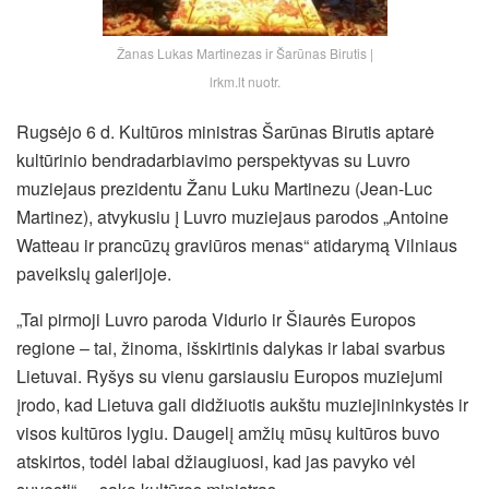
Žanas Lukas Martinezas ir Šarūnas Birutis |
lrkm.lt nuotr.
Rugsėjo 6 d. Kultūros ministras Šarūnas Birutis aptarė
kultūrinio bendradarbiavimo perspektyvas su Luvro
muziejaus prezidentu Žanu Luku Martinezu (Jean-Luc
Martinez), atvykusiu į Luvro muziejaus parodos „Antoine
Watteau ir prancūzų graviūros menas“ atidarymą Vilniaus
paveikslų galerijoje.
„Tai pirmoji Luvro paroda Vidurio ir Šiaurės Europos
regione – tai, žinoma, išskirtinis dalykas ir labai svarbus
Lietuvai. Ryšys su vienu garsiausiu Europos muziejumi
įrodo, kad Lietuva gali didžiuotis aukštu muziejininkystės ir
visos kultūros lygiu. Daugelį amžių mūsų kultūros buvo
atskirtos, todėl labai džiaugiuosi, kad jas pavyko vėl