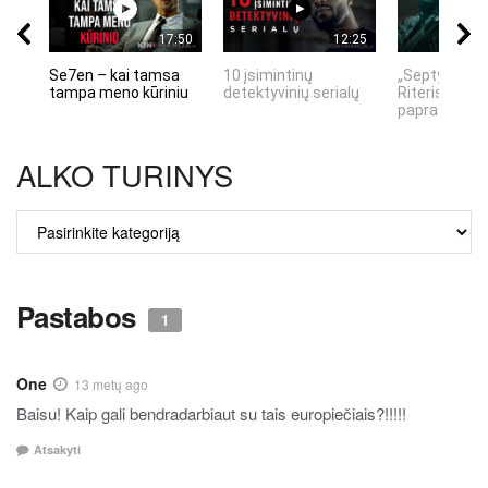
17:50
12:25
Se7en – kai tamsa
10 įsimintinų
„Septynių Ka
tampa meno kūriniu
detektyvinių serialų
Riteris" – kai
paprastumas
ALKO TURINYS
ALKO
TURINYS
Pastabos
1
One
13 metų ago
Baisu! Kaip gali bendradarbiaut su tais europiečiais?!!!!!
Atsakyti