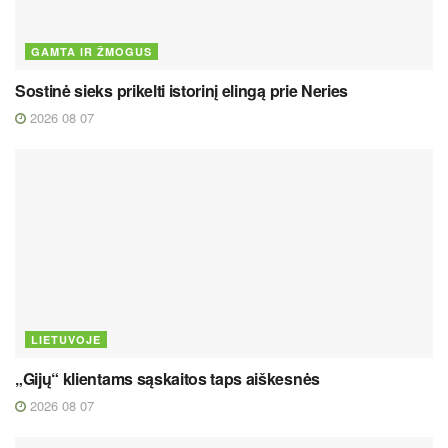
GAMTA IR ŽMOGUS
Sostinė sieks prikelti istorinį elingą prie Neries
2026 08 07
LIETUVOJE
„Gijų“ klientams sąskaitos taps aiškesnės
2026 08 07