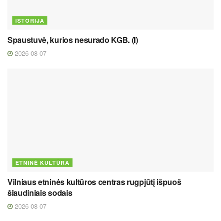
ISTORIJA
Spaustuvė, kurios nesurado KGB. (I)
2026 08 07
ETNINĖ KULTŪRA
Vilniaus etninės kultūros centras rugpjūtį išpuoš
šiaudiniais sodais
2026 08 07