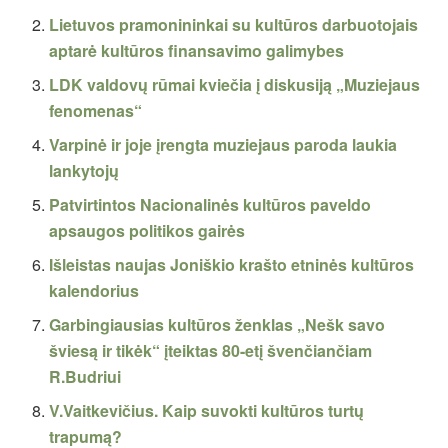
Lietuvos pramonininkai su kultūros darbuotojais
aptarė kultūros finansavimo galimybes
LDK valdovų rūmai kviečia į diskusiją „Muziejaus
fenomenas“
Varpinė ir joje įrengta muziejaus paroda laukia
lankytojų
Patvirtintos Nacionalinės kultūros paveldo
apsaugos politikos gairės
Išleistas naujas Joniškio krašto etninės kultūros
kalendorius
Garbingiausias kultūros ženklas „Nešk savo
šviesą ir tikėk“ įteiktas 80-etį švenčiančiam
R.Budriui
V.Vaitkevičius. Kaip suvokti kultūros turtų
trapumą?