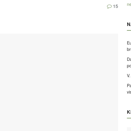
ne
15
N
Eu
br
Da
po
V.
Pa
vi
Ki