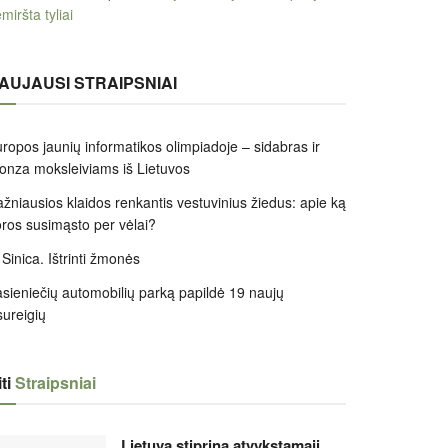
miršta tyliai
AUJAUSI STRAIPSNIAI
ropos jaunių informatikos olimpiadoje – sidabras ir
onza moksleiviams iš Lietuvos
žniausios klaidos renkantis vestuvinius žiedus: apie ką
ros susimąsto per vėlai?
 Sinica. Ištrinti žmonės
sieniečių automobilių parką papildė 19 naujų
sureigių
ti
Straipsniai
Lietuva stiprina atvykstamąjį