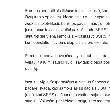
Europos geopolitinis likimas taip susiklostė, kad
Rytų fronto epicentru. Naciams 1939 m. rugsėjo 1
žodžiais, „ketvirtasis Lenkijos padalijimas”, o n
jos rajonus ir visą sovietinį pakraštį, prie SSRS 
sukurpti dar vieną sąmokslą – pasirašyti SSRS ir 
konfidencialiu ir dviems slaptaisiais protokolais.
Pirmuoju Lietuva buvo išmainyta į Liublino ir dal
vėliau, 1940 m. sausio 10 d., savitarpio pagalbo
dolerių.
Istorikai Algis Kasperavičius ir Nerijus Šepetys a
padarė išvadą, kad sąmokslas su naciais J.Stalinu
įrodė, kad SSRS neišnaudojo vadinamojo „atokvėpi
sutelkti. Vokiečiai per keletą pirmųjų karo mėne