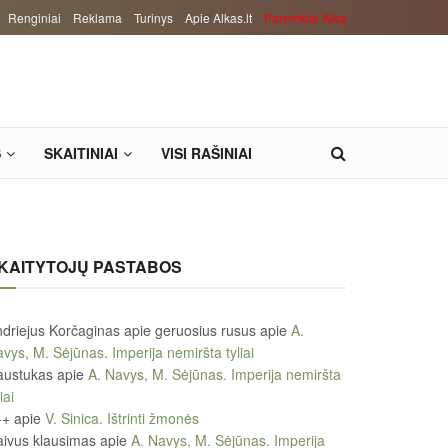
Renginiai
Reklama
Turinys
Apie Alkas.lt
Paremkite Alką
S
SKAITINIAI
VISI RAŠINIAI
KAITYTOJŲ PASTABOS
driejus Korčaginas apie geruosius rusus
apie
A.
vys, M. Sėjūnas. Imperija nemiršta tyliai
austukas
apie
A. Navys, M. Sėjūnas. Imperija nemiršta
iai
++
apie
V. Sinica. Ištrinti žmonės
ivus klausimas
apie
A. Navys, M. Sėjūnas. Imperija