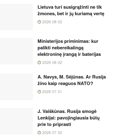
Lietuva turi susigrąžinti ne tik
žmones, bet ir jų kuriamą vertę
2026 08 02
Ministerijos priminimas: kur
palikti nebereikalingą
elektroninę įrangą ir baterijas
2026 08 02
A. Navys, M. Sėjūnas. Ar Rusija
žino kaip reaguos NATO?
2026 07 31
J. Vaiškūnas. Rusija smogė
Lenkijai: pavojingiausia būtų
prie to priprasti
2026 07 30