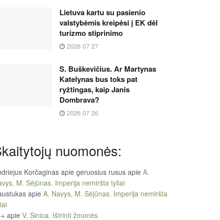
Lietuva kartu su pasienio
valstybėmis kreipėsi į EK dėl
turizmo stiprinimo
2026 07 27
S. Buškevičius. Ar Martynas
Katelynas bus toks pat
ryžtingas, kaip Janis
Dombrava?
2026 07 26
kaitytojų nuomonės:
driejus Korčaginas apie geruosius rusus
apie
A.
vys, M. Sėjūnas. Imperija nemiršta tyliai
austukas
apie
A. Navys, M. Sėjūnas. Imperija nemiršta
iai
++
apie
V. Sinica. Ištrinti žmonės