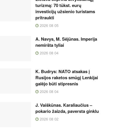
turizmą: 70 tūkst. eurų
investicijų užsienio turistams
pritraukti
2026 08 05
A. Navys, M. Sėjūnas. Imperija
nemiršta tyliai
2026 08 04
K. Budrys: NATO atsakas į
Rusijos raketos smūgį Lenkijai
galėjo būti stipresnis
2026 08 04
J. Vaiškūnas. Karaliaučius –
pokario žaizda, paversta ginklu
2026 08 02