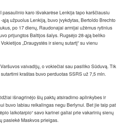
 II pasaulinio karo išvakarėse Lenkija tapo karščiausiu
-ąją užpuolus Lenkiją, buvo įvykdytas, Bertoldo Brechto
etrukus, po 17 dienų, Raudonajai armijai užėmus rytinius
buvo prijungtos Baltijos šalys. Rugsėjo 28-ąją beliko
Vokietijos „Draugystės ir sienų sutartį” su vienu
į Varšuvos vaivadijų, o vokiečiai sau pasiliko Sūduvą. Tik
s sutartimi kraštas buvo perduotas SSRS už 7,5 mln.
tidžiai išnagrinėjo šių paktų atsiradimo aplinkybes ir
i buvo labiau reikalingas negu Berlynui. Bet jie taip pat
o laikotarpio“ savo karinei galiai prie vakarinių sienų
sių pasiekė Maskvos prieigas.