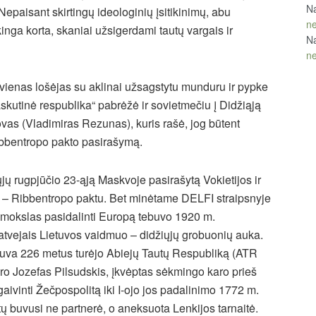
Na
 Nepaisant skirtingų ideologinių įsitikinimų, abu
ne
kinga korta, skaniai užsigerdami tautų vargais ir
Na
ne
vienas lošėjas su aklinai užsagstytu munduru ir pypke
skutinė respublika“ pabrėžė ir sovietmečiu į Didžiąją
vas (Vladimiras Rezunas), kuris rašė, jog būtent
Ribbentropo pakto pasirašymą.
ų rugpjūčio 23-ąją Maskvoje pasirašytą Vokietijos ir
 – Ribbentropo paktu. Bet minėtame DELFI straipsnyje
o sąmokslas pasidalinti Europą tebuvo 1920 m.
tvejais Lietuvos vaidmuo – didžiųjų grobuonių auka.
ietuva 226 metus turėjo Abiejų Tautų Respubliką (ATR
aro Jozefas Pilsudskis, įkvėptas sėkmingo karo prieš
ivinti Žečpospolitą iki I-ojo jos padalinimo 1772 m.
ų buvusi ne partnerė, o aneksuota Lenkijos tarnaitė.