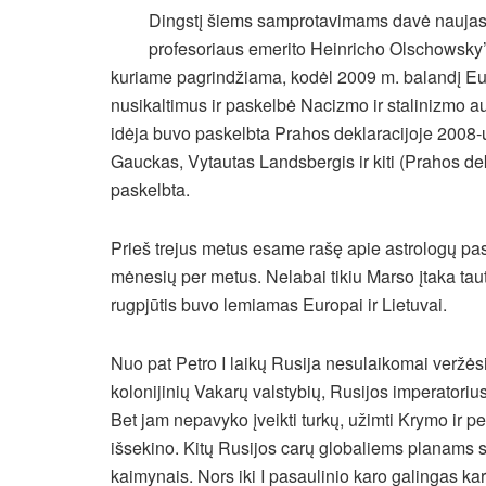
Dingstį šiems samprotavimams davė naujas 
profesoriaus emerito Heinricho Olschowsky’o
kuriame pagrindžiama, kodėl 2009 m. balandį Eur
nusikaltimus ir paskelbė Nacizmo ir stalinizmo a
idėja buvo paskelbta Prahos deklaracijoje 2008-
Gauckas, Vytautas Landsbergis ir kiti (Prahos de
paskelbta.
Prieš trejus metus esame rašę apie astrologų past
mėnesių per metus. Nelabai tikiu Marso įtaka taut
rugpjūtis buvo lemiamas Europai ir Lietuvai.
Nuo pat Petro I laikų Rusija nesulaikomai veržėsi
kolonijinių Vakarų valstybių, Rusijos imperatoriu
Bet jam nepavyko įveikti turkų, užimti Krymo ir pe
išsekino. Kitų Rusijos carų globaliems planams su
kaimynais. Nors iki I pasaulinio karo galingas ka