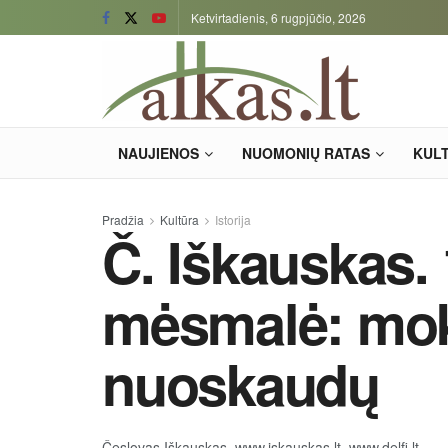
Ketvirtadienis, 6 rugpjūčio, 2026
NAUJIENOS
NUOMONIŲ RATAS
KUL
Pradžia
Kultūra
Istorija
Č. Iškauskas.
mėsmalė: mo
nuoskaudų
Česlovas Iškauskas, www.iskauskas.lt, www.delfi.lt