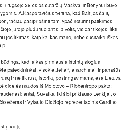
 ir rugsėjo 28-osios sutarčių Maskvai ir Berlynui buvo
ygomis. A.Kasperavičius tvirtina, kad Baltijos šalių
bon, tačiau pasipriešinti tam, ypač neturint patikimos
oje jūroje plūduriuojantis laivelis, vis dar tikėjosi likti
čiau jos likimas, kaip kai kas mano, nebe susitaikėliškos
taip…
ūdinga, kad laikas pirmiausia ištrintų slogius
kie paleckininkai, visokie „leftai“, anarchistai ir panašūs
 rusų ir ne tik rusų istorikų postringavimams, esą Lietuva
laukė didelės naudos iš Molotovo – Ribbentropo pakto:
raudenasi: antai, Suvalkai iki šiol priklauso Lenkijai, o
čio ežeras ir Vytauto Didžiojo reprezentacinis Gardino
rastų naujų…