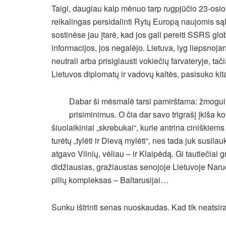
Taigi, daugiau kaip mėnuo tarp rugpjūčio 23-osios
reikalingas persidalinti Rytų Europą naujomis sąl
sostinėse jau įtarė, kad jos gali pereiti SSRS glo
informacijos, jos negalėjo. Lietuva, lyg liepsnojanči
neutrali arba prisiglausti vokiečių farvateryje, ta
Lietuvos diplomatų ir vadovų kaltės, pasisuko ki
Dabar ši mėsmalė tarsi pamirštama: žmogui b
prisiminimus. O čia dar savo trigrašį įkiša ko
šiuolaikiniai „skrebukai“, kurie antrina ciniškiems
turėtų „tylėti ir Dievą mylėti“, nes tada juk susi
atgavo Vilnių, vėliau – ir Klaipėdą. Gi tautiečiai g
didžiausias, gražiausias senojoje Lietuvoje Naru
pilių kompleksas – Baltarusijai…
Sunku ištrinti senas nuoskaudas. Kad tik neatsi