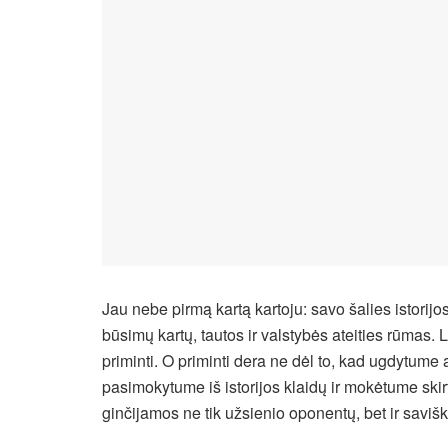
Jau nebe pirmą kartą kartoju: savo šalies istorij
būsimų kartų, tautos ir valstybės ateities rūmas. 
priminti. O priminti dera ne dėl to, kad ugdytum
pasimokytume iš istorijos klaidų ir mokėtume skirti
ginčijamos ne tik užsienio oponentų, bet ir savišk