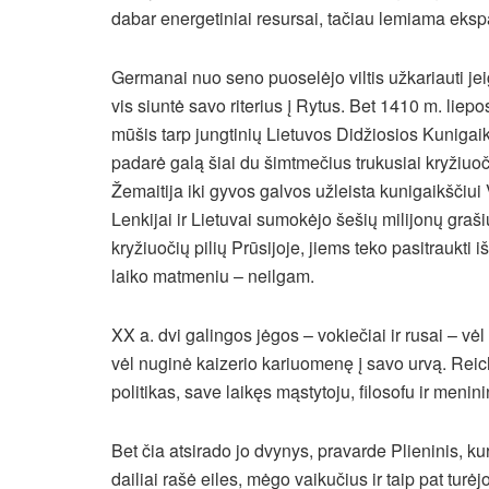
dabar energetiniai resursai, tačiau lemiama eksp
Germanai nuo seno puoselėjo viltis užkariauti jeig
vis siuntė savo riterius į Rytus. Bet 1410 m. liep
mūšis tarp jungtinių Lietuvos Didžiosios Kunigaik
padarė galą šiai du šimtmečius trukusiai kryžiuoč
Žemaitija iki gyvos galvos užleista kunigaikščiui
Lenkijai ir Lietuvai sumokėjo šešių milijonų graši
kryžiuočių pilių Prūsijoje, jiems teko pasitraukti 
laiko matmeniu – neilgam.
XX a. dvi galingos jėgos – vokiečiai ir rusai – vė
vėl nuginė kaizerio kariuomenę į savo urvą. Reic
politikas, save laikęs mąstytoju, filosofu ir meninin
Bet čia atsirado jo dvynys, pravarde Plieninis, k
dailiai rašė eiles, mėgo vaikučius ir taip pat tur