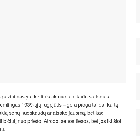
os pažinimas yra kertinis akmuo, ant kurio statomas
Lemtingas 1939-ųjų rugpjūtis – gera proga tai dar kartą
e aklą senų nuoskaudų ar atsako jausmą, bet kad
 bičiulį nuo priešo. Atrodo, senos tiesos, bet jos iki šiol
ių.