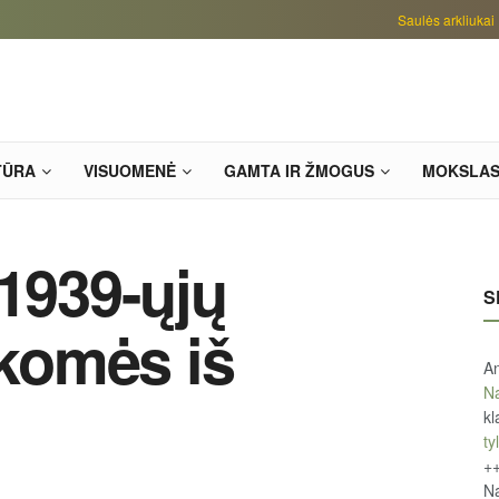
Saulės arkliukai
TŪRA
VISUOMENĖ
GAMTA IR ŽMOGUS
MOKSLA
 1939-ųjų
S
komės iš
An
Na
kl
tyl
+
Na