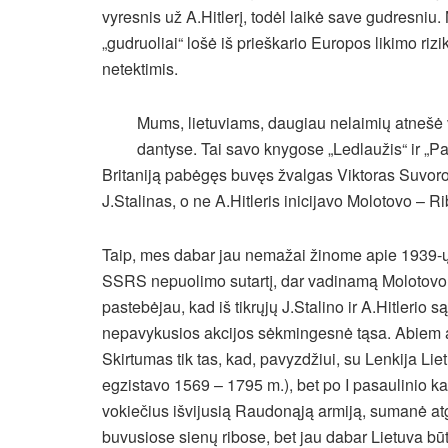
vyresnis už A.Hitlerį, todėl laikė save gudresniu.
„gudruoliai“ lošė iš prieškario Europos likimo rizi
netektimis.
Mums, lietuviams, daugiau nelaimių atnešė 
dantyse. Tai savo knygose „Ledlaužis“ ir „Pa
Britaniją pabėgęs buvęs žvalgas Viktoras Suvoro
J.Stalinas, o ne A.Hitleris inicijavo Molotovo – 
Taip, mes dabar jau nemažai žinome apie 1939-ųj
SSRS nepuolimo sutartį, dar vadinamą Molotovo
pastebėjau, kad iš tikrųjų J.Stalino ir A.Hitleri
nepavykusios akcijos sėkmingesnė tąsa. Abiem a
Skirtumas tik tas, kad, pavyzdžiui, su Lenkija L
egzistavo 1569 – 1795 m.), bet po I pasaulinio k
vokiečius išvijusią Raudonąją armiją, sumanė atga
buvusiose sienų ribose, bet jau dabar Lietuva būt