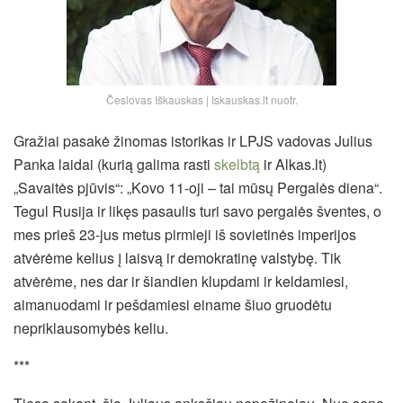
Česlovas Iškauskas | Iskauskas.lt nuotr.
Gražiai pasakė žinomas istorikas ir LPJS vadovas Julius
Panka laidai (kurią galima rasti
skelbtą
ir Alkas.lt)
„Savaitės pjūvis“: „Kovo 11-oji – tai mūsų Pergalės diena“.
Tegul Rusija ir likęs pasaulis turi savo pergalės šventes, o
mes prieš 23-jus metus pirmieji iš sovietinės imperijos
atvėrėme kelius į laisvą ir demokratinę valstybę. Tik
atvėrėme, nes dar ir šiandien klupdami ir keldamiesi,
aimanuodami ir pešdamiesi einame šiuo gruodėtu
nepriklausomybės keliu.
***