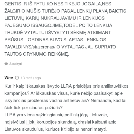
GENTIS IR IŠ RYTŲ,KO NESITIKĖJO JOGAILA,NES
ŽALGIRIO MŪŠIS TURĖJO PAGAL LENKŲ PLANĄ BAIGTIS
LIETUVIŲ KARIŲ NUKRAUJAVIMU IR LENKIJOS
PAJĖGUMO IŠSAUGOJIME,TODĖL PO TO LENKIJA
TRUKDĖ VYTAUTUI IŠVYSTYTI SĖKMĘ ATSIIMANT
PRŪSUS…ORDINAS BUVO SLAPTAS LENKIJOS
PAVALDINYS/siuzerenas/,O VYTAUTAS JAU SUPRATO
TAUTOS GRYNUMO REIKŠMĘ.
Atsakyti
Wee
13 metų ago
Kur ir kaip iškauskas išvydo LLRA prisidėjus prie antilietuviškos
kampanijos? Ar iškauskas visus, kurie nebijo pasisakyti apie
iškylančias problemas vadina antilietuviais? Nemanote, kad tai
šiek tiek per siauras požiūris?
LLRA yra viena sąžiningiausių politinių jėgų Lietuvoje,
neįsivėlusi į jokį korupcijos skandalą, drąsiai kalbanti apie
Lietuvos skaudulius, kuriuos kiti bijo ar nenori matyti.