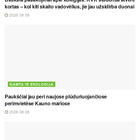
kortas – kol kiti skaito vadovėlius, jie jau užsidirba duonai
2026 08 09
GAMTA IR EKOLOGIJA
Paukščiai jau peri naujose plūduriuojančiose
perimvietėse Kauno mariose
2026 08 08