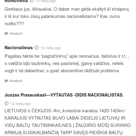
Romuvietis
13 metų ago
Gerbiaus jus, Iškauskai. O dabar man gėda skaityti ši straipsnį.
ir iš kur toks Jūsų palankumas nacionalistams? Kas Jums
nutiko???
Atsakyti
Nacionalistas
13 metų ago
Pagaliau faktai be “pagražinimų” apie neonacius, fašistus ir t.t. ,
o valdžia bijo tautininkų, nes pastarieji, įgavę valdžios, neleis
vogti ir tai dabartinei, o ypač abonentinei didžiulė problema
Atsakyti
Juozas PrasauskasI---VYTAUTAS -DIDIS NACIONALISTAS.
13 metų ago
LIETUVOS ir ČEKIJOS /4m,,kviestinis karalius 1420-1424m/
KARALIUS VYTAUTAS BUVO LABAI DIDELIS LIETUVIŲ IR
VISŲ BALTŲ TAUTININKAS,NES Į ŽALGIRIO MŪŠĮ SURINKO
ARMIJĄ SUSIKALBANČIĄ TARP SAVĘS-REIŠKIA BALTŲ