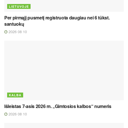
LIETUVOJE
Per pirmąjį pusmetį registruota daugiau nei 6 tūkst.
santuokų
2026 08 10
KALBA
Išleistas 7-asis 2026 m. „Gimtosios kalbos“ numeris
2026 08 10