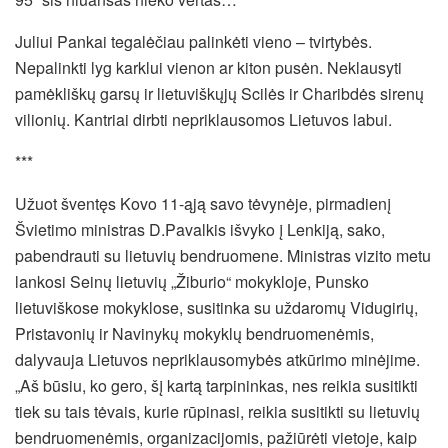
Juliui Pankai tegalėčiau palinkėti vieno – tvirtybės.
Nepalinkti lyg karklui vienon ar kiton pusėn. Neklausyti
pamėkliškų garsų ir lietuviškųjų Scilės ir Charibdės sirenų
vilionių. Kantriai dirbti nepriklausomos Lietuvos labui.
***
Užuot šventęs Kovo 11-ąją savo tėvynėje, pirmadienį
Švietimo ministras D.Pavalkis išvyko į Lenkiją, sako,
pabendrauti su lietuvių bendruomene. Ministras vizito metu
lankosi Seinų lietuvių „Žiburio“ mokykloje, Punsko
lietuviškose mokyklose, susitinka su uždaromų Vidugirių,
Pristavonių ir Navinykų mokyklų bendruomenėmis,
dalyvauja Lietuvos nepriklausomybės atkūrimo minėjime.
„Aš būsiu, ko gero, šį kartą tarpininkas, nes reikia susitikti
tiek su tais tėvais, kurie rūpinasi, reikia susitikti su lietuvių
bendruomenėmis, organizacijomis, pažiūrėti vietoje, kaip