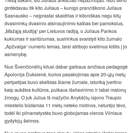
Tiesą sakant, šio Juliaus anksčiau nepažinojau.
Nuo seno
girdėdavau tik kito Juliaus – kunigo pranciškono Juliaus
Sasnausko – neįprastai skaidrias ir kitoniškas negu kitų
dvasininkų dvasinio atsinaujinimo kalbas bei pamokslus,
„Mažąją studiją“ per Lietuvos radiją, o Juliaus Pankos
kuklumas ir santūrumas, susirinkus svarstyti kito žurnalo
„Apžvalga“ numerio temas, tarsi atribojo svetimus kištis į jo
asmenybę.
Nuo Švenčionėlių kilusi dabar garbaus amžiaus pedagogė
Apolonija Duksienė, kurios pasakojimas apie 20-ųjų metų
peripetijas buvo skelbtas šiame žurnale, istoriką įvertino
kaip aukštos kultūros, puikaus išsilavinimo ir labai malonų
žmogų. O juk Julius iš mažyčio Anykščių rajono Traupio
miestelio būdamas 11 metų neteko motinos, neturėjo tėvo,
todėl iki pilnametystės buvo globojamas vienos Vilniaus
gydytojų šeimos.