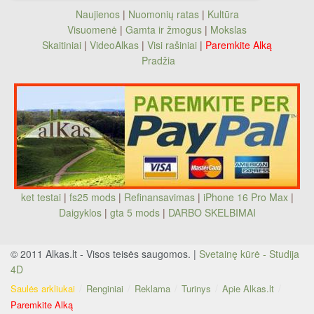
Naujienos
|
Nuomonių ratas
|
Kultūra
Visuomenė
|
Gamta ir žmogus
|
Mokslas
Skaitiniai
|
VideoAlkas
|
Visi rašiniai
|
Paremkite Alką
Pradžia
ket testai
|
fs25 mods
|
Refinansavimas
|
iPhone 16 Pro Max
|
Daigyklos
|
gta 5 mods
|
DARBO SKELBIMAI
© 2011 Alkas.lt - Visos teisės saugomos. |
Svetainę kūrė - Studija
4D
Saulės arkliukai
Renginiai
Reklama
Turinys
Apie Alkas.lt
Paremkite Alką