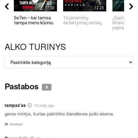
17:50
12:25
Se7en – kai tamsa
10 įsimintinų
„Septynių Ka
tampa meno kūriniu
detektyvinių serialų
Riteris" – kai
paprastumas
ALKO TURINYS
ALKO
TURINYS
Pastabos
9
tampax'as
13 metų ago
geros mintys, kurias patvirtino šiandienos puiki eisena.
Atsakyti