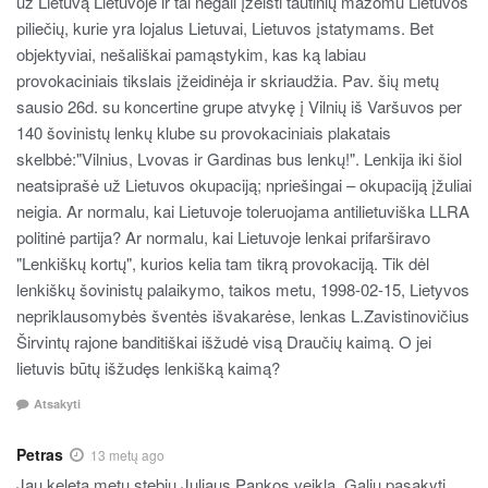
už Lietuvą Lietuvoje ir tai negali įžeisti tautinių mažomu Lietuvos
piliečių, kurie yra lojalus Lietuvai, Lietuvos įstatymams. Bet
objektyviai, nešališkai pamąstykim, kas ką labiau
provokaciniais tikslais įžeidinėja ir skriaudžia. Pav. šių metų
sausio 26d. su koncertine grupe atvykę į Vilnių iš Varšuvos per
140 šovinistų lenkų klube su provokaciniais plakatais
skelbbė:"Vilnius, Lvovas ir Gardinas bus lenkų!". Lenkija iki šiol
neatsiprašė už Lietuvos okupaciją; npriešingai – okupaciją įžuliai
neigia. Ar normalu, kai Lietuvoje toleruojama antilietuviška LLRA
politinė partija? Ar normalu, kai Lietuvoje lenkai prifarširavo
"Lenkiškų kortų", kurios kelia tam tikrą provokaciją. Tik dėl
lenkiškų šovinistų palaikymo, taikos metu, 1998-02-15, Lietyvos
nepriklausomybės šventės išvakarėse, lenkas L.Zavistinovičius
Širvintų rajone banditiškai išžudė visą Draučių kaimą. O jei
lietuvis būtų išžudęs lenkišką kaimą?
Atsakyti
Petras
13 metų ago
Jau keletą metų stebiu Juliaus Pankos veiklą. Galiu pasakyti,