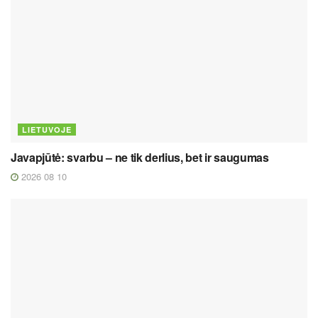
LIETUVOJE
Javapjūtė: svarbu – ne tik derlius, bet ir saugumas
2026 08 10