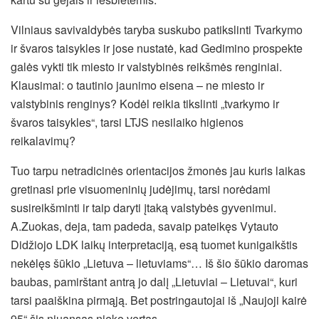
Vilniaus savivaldybės taryba suskubo patikslinti Tvarkymo
ir švaros taisykles ir jose nustatė, kad Gedimino prospekte
galės vykti tik miesto ir valstybinės reikšmės renginiai.
Klausimai: o tautinio jaunimo eisena – ne miesto ir
valstybinis renginys? Kodėl reikia tikslinti „tvarkymo ir
švaros taisykles“, tarsi LTJS nesilaiko higienos
reikalavimų?
Tuo tarpu netradicinės orientacijos žmonės jau kuris laikas
gretinasi prie visuomeninių judėjimų, tarsi norėdami
susireikšminti ir taip daryti įtaką valstybės gyvenimui.
A.Zuokas, deja, tam padeda, savaip pateikęs Vytauto
Didžiojo LDK laikų interpretaciją, esą tuomet kunigaikštis
nekėlęs šūkio „Lietuva – lietuviams“… Iš šio šūkio daromas
baubas, pamirštant antrą jo dalį „Lietuviai – Lietuvai“, kuri
tarsi paaiškina pirmąją. Bet postringautojai iš „Naujoji kairė
95“ šis niuansas nieko vertas…