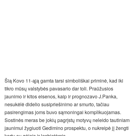
Šią Kovo 11-ąją gamta tarsi simboliškai priminė, kad iki
tikro mūsų valstybės pavasario dar toli. Praūžusios
jaunimo ir kitos eisenos, kaip ir prognozavo J.Panka,
nesukėlė didelio susipriešinimo ar smurto, tačiau
pasirengimas joms buvo sąmoningai komplikuojamas.
Sostinės meras be jokių pagrįstų motyvų neleido tautiniam
jaunimui žygiuoti Gedimino prospektu, o nukreipė jį žengti
kartu su gėjais ir lesbietėmis.