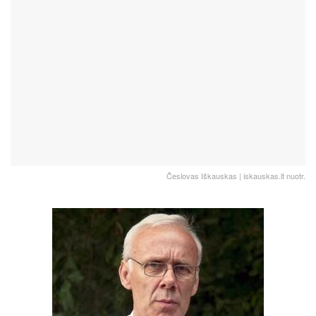
Česlovas Iškauskas | iskauskas.lt nuotr.