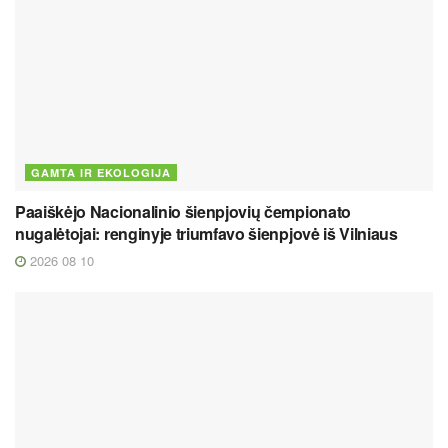
GAMTA IR EKOLOGIJA
Paaiškėjo Nacionalinio šienpjovių čempionato
nugalėtojai: renginyje triumfavo šienpjovė iš Vilniaus
2026 08 10