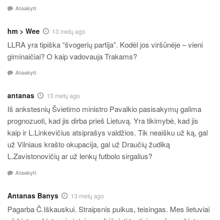
Atsakyti
hm > Wee
13 metų ago
LLRA yra tipiška “švogerių partija”. Kodėl jos viršūnėje – vieni
giminaičiai? O kaip vadovauja Trakams?
Atsakyti
antanas
13 metų ago
Iš ankstesnių Švietimo ministro Pavalkio pasisakymų galima
prognozuoti, kad jis dirba prieš Lietuvą. Yra tikimybė, kad jis
kaip ir L.Linkevičius atsiprašys valdžios. Tik neaišku už ką, gal
už Vilniaus krašto okupacija, gal už Draučių žudiką
L.Zavistonovičių ar už lenkų futbolo sirgalius?
Atsakyti
Antanas Banys
13 metų ago
Pagarba Č.Iškauskui. Straipsnis puikus, teisingas. Mes lietuviai