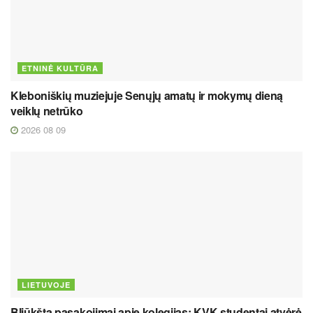
ETNINĖ KULTŪRA
Kleboniškių muziejuje Senųjų amatų ir mokymų dieną
veiklų netrūko
2026 08 09
LIETUVOJE
Bliūkšta pasakojimai apie kolegijas: KVK studentai atvėrė