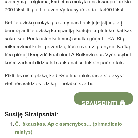
uždarymą. Teigiama, kad trims mokykloms išsaugoti reikia
700 tūkst. litų, o Lietuvos Vyriausybė žada tik 400 tūkst.
Bet lietuviškų mokyklų uždarymas Lenkijoje įsijungia į
bendrą antilietuvišką kampaniją, kurioje tarpininko (kai kas
sako, kad Penktosios kolonos) smuiku groja LLRA. Šių
reikalavimai keisti pavardžių ir vietovardžių rašymo tvarką
tėra pirmoji kregždė koalicinei A.Butkevičiaus Vyriausybei,
kuriai žadami didžiuliai sunkumai su tokiais partneriais.
Pikti liežuviai plaka, kad Švietimo ministras atsiprašys ir
vietinės valdžios. Už ką – nelabai svarbu.
SPAUSDINTI 🖨
Susiję Straipsniai:
Č. Iškauskas. Apie asmenybes… (pirmadienio
mintys)