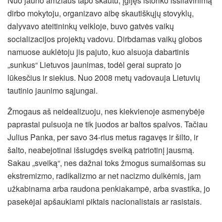
Nuo jauno amžiaus tapo skautu, įgijęs istoriko išsilavinimą
dirbo mokytoju, organizavo aibę skautiškųjų stovyklų,
dalyvavo ateitininkų veikloje, buvo gatvės vaikų
socializacijos projektų vadovu. Dirbdamas vaikų globos
namuose auklėtoju jis pajuto, kuo alsuoja dabartinis
„sunkus“ Lietuvos jaunimas, todėl gerai suprato jo
lūkesčius ir siekius. Nuo 2008 metų vadovauja Lietuvių
tautinio jaunimo sąjungai.
Žmogaus aš neidealizuoju, nes kiekvienoje asmenybėje
paprastai pulsuoja ne tik juodos ar baltos spalvos. Tačiau
Julius Panka, per savo 34-rius metus ragavęs ir šilto, ir
šalto, neabejotinai išsiugdęs sveiką patriotinį jausmą.
Sakau „sveiką“, nes dažnai toks žmogus sumaišomas su
ekstremizmo, radikalizmo ar net nacizmo dulkėmis, jam
užkabinama arba raudona penkiakampė, arba svastika, jo
pasekėjai apšaukiami piktais nacionalistais ar rasistais.