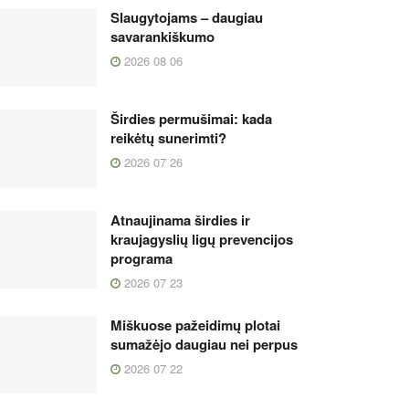
Slaugytojams – daugiau
savarankiškumo
2026 08 06
Širdies permušimai: kada
reikėtų sunerimti?
2026 07 26
Atnaujinama širdies ir
kraujagyslių ligų prevencijos
programa
2026 07 23
Miškuose pažeidimų plotai
sumažėjo daugiau nei perpus
2026 07 22