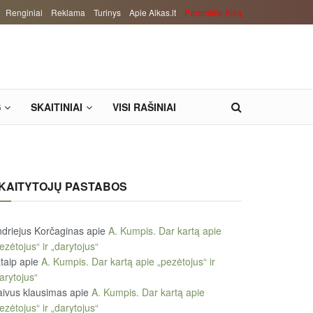
Renginiai
Reklama
Turinys
Apie Alkas.lt
Paremkite Alką
S
SKAITINIAI
VISI RAŠINIAI
KAITYTOJŲ PASTABOS
driejus Korčaginas
apie
A. Kumpis. Dar kartą apie
ezėtojus“ ir „darytojus“
taip
apie
A. Kumpis. Dar kartą apie „pezėtojus“ ir
arytojus“
ivus klausimas
apie
A. Kumpis. Dar kartą apie
ezėtojus“ ir „darytojus“