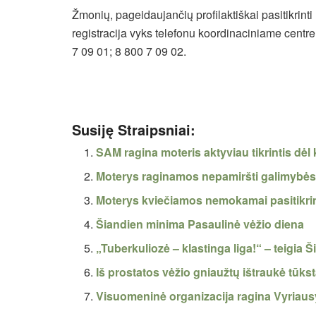
Žmonių, pageidaujančių profilaktiškai pasitikrin
registracija vyks telefonu koordinaciniame centre 
7 09 01; 8 800 7 09 02.
Susiję Straipsniai:
SAM ragina moteris aktyviau tikrintis dėl 
Moterys raginamos nepamiršti galimybės n
Moterys kviečiamos nemokamai pasitikrint
Šiandien minima Pasaulinė vėžio diena
„Tuberkuliozė – klastinga liga!“ – teigia 
Iš prostatos vėžio gniaužtų ištraukė tūk
Visuomeninė organizacija ragina Vyriaus