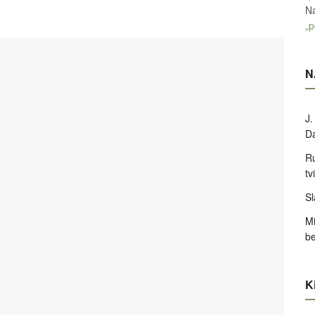
Na
„p
N
J.
D
Ru
tv
Sl
Mi
be
Ki