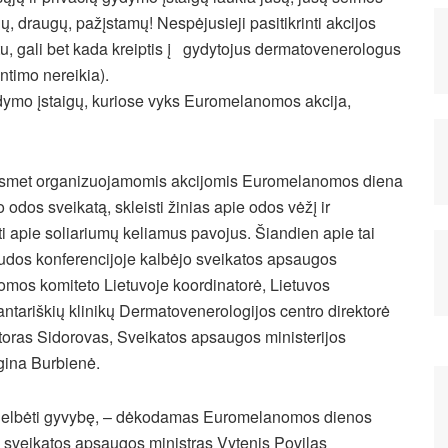
ių, draugų, pažįstamų! Nespėjusieji pasitikrinti akcijos
u, gali bet kada kreiptis į gydytojus dermatovenerologus
untimo nereikia).
ymo įstaigų, kuriose vyks Euromelanomos akcija,
kasmet organizuojamomis akcijomis Euromelanomos diena
odos sveikatą, skleisti žinias apie odos vėžį ir
i apie soliariumų keliamus pavojus. Šiandien apie tai
udos konferencijoje kalbėjo sveikatos apsaugos
omos komiteto Lietuvoje koordinatorė, Lietuvos
tariškių klinikų Dermatovenerologijos centro direktorė
toras Sidorovas, Sveikatos apsaugos ministerijos
gina Burbienė.
išgelbėti gyvybę, – dėkodamas Euromelanomos dienos
gė sveikatos apsaugos ministras Vytenis Povilas