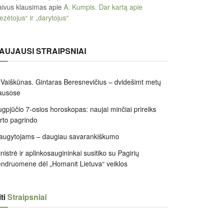
ivus klausimas
apie
A. Kumpis. Dar kartą apie
ezėtojus“ ir „darytojus“
AUJAUSI STRAIPSNIAI
 Vaiškūnas. Gintaras Beresnevičius – dvidešimt metų
ausose
gpjūčio 7-osios horoskopas: naujai minčiai prireiks
irto pagrindo
augytojams – daugiau savarankiškumo
nistrė ir aplinkosaugininkai susitiko su Pagirių
ndruomene dėl „Homanit Lietuva“ veiklos
ti
Straipsniai