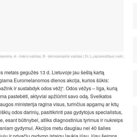
melanoma. A - makro vaizdas, B - dermoskopinis vaizdas | Dr. L.Jazukevičiaus nuotr.
is metais gegužės 13 d. Lietuvoje jau šeštą kartą
giama Euromelanomos dienos akcija, kurios šūkis:
pažink ir sustabdyk odos vėžį“. Odos vėžys – liga, kurią
ima pastebėti, aktyviai apžiūrint savo odą. Sveikatos
augos ministerija ragina visus, turinčius apgamų ar kitų
iškių odos darinių, pasitikrinti pas gydytojus specialistus,
ie, esant būtinybei, atliks diagnostinius tyrimus ir nukreips
esniam gydymui. Akcijos metu daugiau nei 40 šalies
šųjų ir privačių gydymo įstaigų laukia jūsų, jūsų šeimos