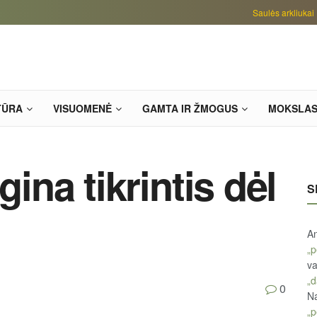
Saulės arkliukai
TŪRA
VISUOMENĖ
GAMTA IR ŽMOGUS
MOKSLA
gina tikrintis dėl
S
An
„p
va
„d
0
Na
„p