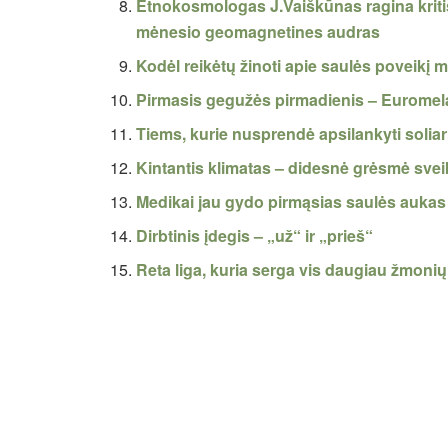
Etnokosmologas J.Vaiškūnas ragina kritiš
mėnesio geomagnetines audras
Kodėl reikėtų žinoti apie saulės poveikį
Pirmasis gegužės pirmadienis – Eurome
Tiems, kurie nusprendė apsilankyti solia
Kintantis klimatas – didesnė grėsmė sve
Medikai jau gydo pirmąsias saulės aukas 
Dirbtinis įdegis – „už“ ir „prieš“
Reta liga, kuria serga vis daugiau žmonių