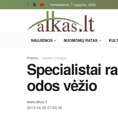
Penktadienis, 7 rugpjūčio, 2026
NAUJIENOS
NUOMONIŲ RATAS
KUL
Pradžia
Gamta ir žmogus
Specialistai ra
odos vėžio
www.alkas.lt
2013-04-20 07:00:36