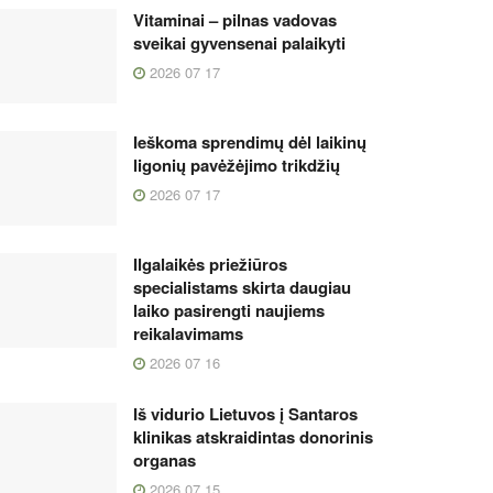
Vitaminai – pilnas vadovas
sveikai gyvensenai palaikyti
2026 07 17
Ieškoma sprendimų dėl laikinų
ligonių pavėžėjimo trikdžių
2026 07 17
Ilgalaikės priežiūros
specialistams skirta daugiau
laiko pasirengti naujiems
reikalavimams
2026 07 16
Iš vidurio Lietuvos į Santaros
klinikas atskraidintas donorinis
organas
2026 07 15