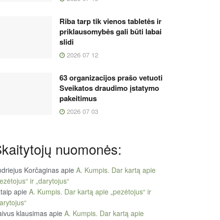
Riba tarp tik vienos tabletės ir
priklausomybės gali būti labai
slidi
2026 07 12
63 organizacijos prašo vetuoti
Sveikatos draudimo įstatymo
pakeitimus
2026 07 03
kaitytojų nuomonės:
driejus Korčaginas
apie
A. Kumpis. Dar kartą apie
ezėtojus“ ir „darytojus“
taip
apie
A. Kumpis. Dar kartą apie „pezėtojus“ ir
arytojus“
ivus klausimas
apie
A. Kumpis. Dar kartą apie