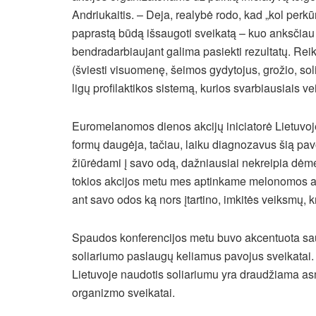
Andriukaitis. – Deja, realybė rodo, kad „kol pe
paprastą būdą išsaugoti sveikatą – kuo anksčiau kr
bendradarbiaujant galima pasiekti rezultatų. Rei
(šviesti visuomenę, šeimos gydytojus, grožio, soli
ligų profilaktikos sistemą, kurios svarbiausiais v
Euromelanomos dienos akcijų iniciatorė Lietuvoj
formų daugėja, tačiau, laiku diagnozavus šią pavo
žiūrėdami į savo odą, dažniausiai nekreipia dėme
tokios akcijos metu mes aptinkame melonomos atve
ant savo odos ką nors įtartino, imkitės veiksmų, k
Spaudos konferencijos metu buvo akcentuota sau
soliariumo paslaugų keliamus pavojus sveikatai.
Lietuvoje naudotis soliariumu yra draudžiama as
organizmo sveikatai.