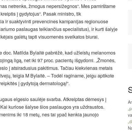
rkūnas netrenks, žmogus nepersižegnos“. Mes pamirštame
eiptis į gydytojus“. Pasak ministro, tik
kia ir suaktyvinti prevencines kampanijas regionuose
ariumo paslaugas teikiančius specialistus), ir kurti šalyje
eikėjais galėtų tapti visuomenės sveikatos biurai.
e doc. Matilda Bylaitė pabrėžė, kad užleistų melanomos
jingą ligą, net iki 97 proc. pacientų išgydomi. „Žmonės,
sio į atsiradusius pakitimus. Tačiau kiekvienas metais
jų, teigia M Bylaitė. – Todėl raginame, jeigu aptikote
reipkitės į gydytoją dermatologą!“.
S
gaus elgesio saulėje svarba. Atkreiptas dėmesys į
An
 Kai kuriose šalyse šios paslaugos yra uždraustos.
„p
menims iki 18 metų, nes tai ypač kenkia jaunojo
va
„d
Na