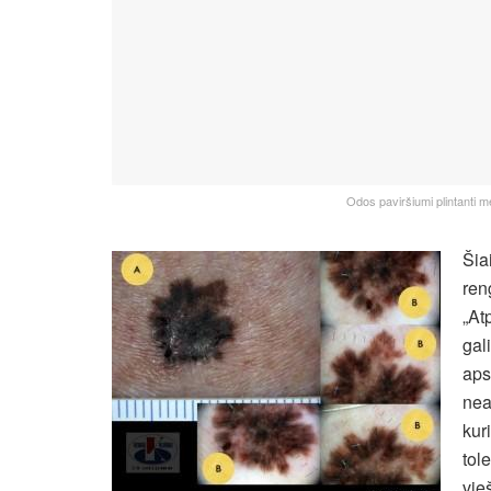
Odos paviršiumi plintanti 
Šia
ren
„At
gal
aps
nea
kur
tol
vie