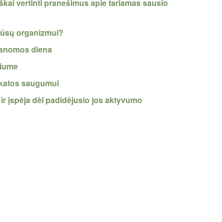
kai vertinti pranešimus apie tariamas sausio
 mūsų organizmui?
lanomos diena
riume
ikatos saugumui
ir įspėja dėl padidėjusio jos aktyvumo