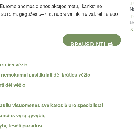
„p
ti Euromelanomos dienos akcijos metu, išankstinė
Na
2013 m. gegužės 6–7 d. nuo 9 val. iki 16 val. tel.: 8 800
„p
Ba
„d
SPAUSDINTI 🖨
krūties vėžio
emokamai pasitikrinti dėl krūties vėžio
i dėl vėžio
Šiaulių visuomenės sveikatos biuro specialistai
stančius vyrų gyvybių
ybę tesėti pažadus