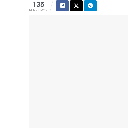
135
PERŽIŪROS