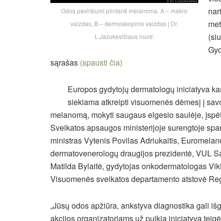
nar
Odos paviršiumi plintanti melanoma. A – makro
met
vaizdas, B – dermoskopinis vaizdas | Dr.
(si
L.Jazukevičiaus nuotr.
Gyd
sąrašas
(spausti čia)
Europos gydytojų dermatologų iniciatyva 
siekiama atkreipti visuomenės dėmesį į savo 
melanomą, mokyti saugaus elgesio saulėje, įspėt
Sveikatos apsaugos ministerijoje surengtoje spa
ministras Vytenis Povilas Adriukaitis, Euromelan
dermatovenerologų draugijos prezidentė, VUL San
Matilda Bylaitė, gydytojas onkodermatologas Vik
Visuomenės sveikatos departamento atstovė Re
„Jūsų odos apžiūra, ankstyva diagnostika gali 
akcijos organizatoriams už puikią iniciatyvą tei