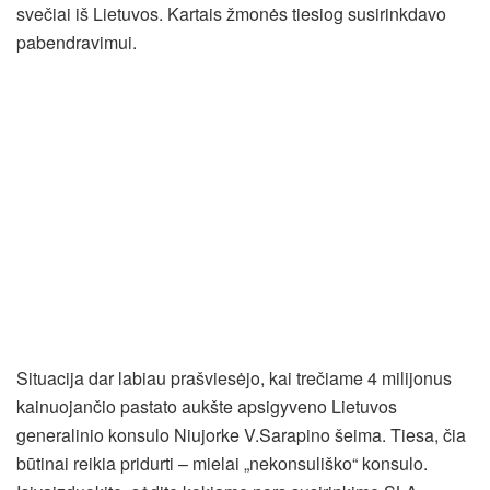
svečiai iš Lietuvos. Kartais žmonės tiesiog susirinkdavo
pabendravimui.
Situacija dar labiau prašviesėjo, kai trečiame 4 milijonus
kainuojančio pastato aukšte apsigyveno Lietuvos
generalinio konsulo Niujorke V.Sarapino šeima. Tiesa, čia
būtinai reikia pridurti – mielai „nekonsuliško“ konsulo.