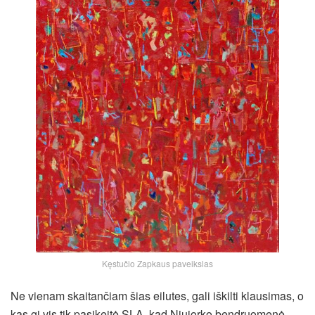
Kęstučio Zapkaus paveikslas
Ne vienam skaitančiam šias eilutes, gali iškilti klausimas, o
kas gi vis tik pasikeitė SLA, kad Niujorko bendruomenė