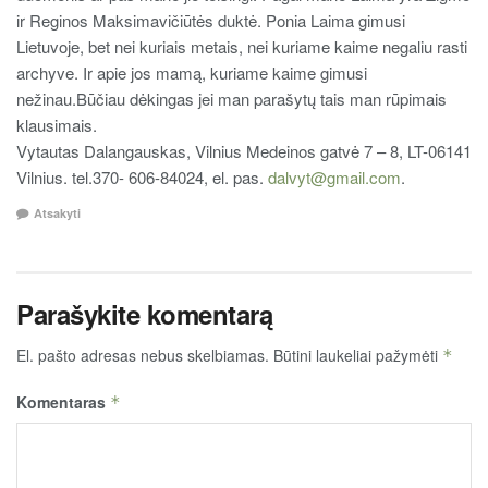
ir Reginos Maksimavičiūtės duktė. Ponia Laima gimusi
Lietuvoje, bet nei kuriais metais, nei kuriame kaime negaliu rasti
archyve. Ir apie jos mamą, kuriame kaime gimusi
nežinau.Būčiau dėkingas jei man parašytų tais man rūpimais
klausimais.
Vytautas Dalangauskas, Vilnius Medeinos gatvė 7 – 8, LT-06141
Vilnius. tel.370- 606-84024, el. pas.
dalvyt@gmail.com
.
Atsakyti
Parašykite komentarą
El. pašto adresas nebus skelbiamas.
Būtini laukeliai pažymėti
*
Komentaras
*