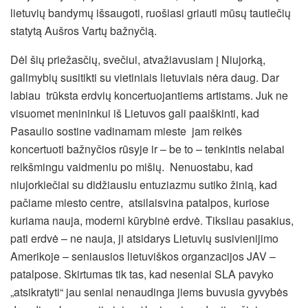
lietuvių bandymų išsaugoti, ruošiasi griauti mūsų tautiečių
statytą Aušros Vartų bažnyčią.
Dėl šių priežasčių, svečiui, atvažiavusiam į Niujorką,
galimybių susitikti su vietiniais lietuviais nėra daug. Dar
labiau trūksta erdvių koncertuojantiems artistams. Juk ne
visuomet menininkui iš Lietuvos gali paaiškinti, kad
Pasaulio sostine vadinamam mieste jam reikės
koncertuoti bažnyčios rūsyje ir – be to – tenkintis nelabai
reikšmingu vaidmeniu po mišių. Nenuostabu, kad
niujorkiečiai su didžiausiu entuziazmu sutiko žinią, kad
pačiame miesto centre, atsilaisvina patalpos, kuriose
kuriama nauja, moderni kūrybinė erdvė. Tiksliau pasakius,
pati erdvė – ne nauja, ji atsidarys Lietuvių susivienijimo
Amerikoje – seniausios lietuviškos organzacijos JAV –
patalpose. Skirtumas tik tas, kad neseniai SLA pavyko
„atsikratyti“ jau seniai nenaudinga jiems buvusia gyvybės