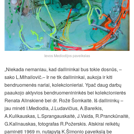
Ievos Mediodijos paveikslas
„Niekada nemaniau, kad dailininkai bus tokie dosnūs, –
sako L.Mihailovič.– Ir ne tik dailininkai, aukoja ir kiti
bendruomenės nariai, kolekcionieriai. Ypač daug darbų
paaukojo aktyvios bendruomenininkės bei kolekcionierės
Renata Alinskienė bei dr. Rožė Šomkaitė. Iš dailininkų –
jau minėti I.Mediodia, J.Ludavičius, A.Bareikis,
A.Kulikauskas, L.Sprangauskaitė, J.Vaida, R.Pranckūnaitė,
G.Kalinauskas, fotografas R.Požerskis. Atskirai reikėtų
paminėti 1969 m. nutapytą K.Šimonio paveikslą be