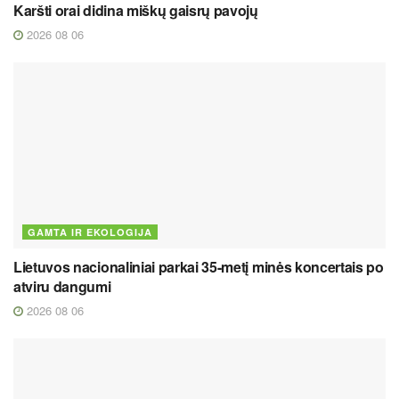
Karšti orai didina miškų gaisrų pavojų
2026 08 06
GAMTA IR EKOLOGIJA
Lietuvos nacionaliniai parkai 35-metį minės koncertais po
atviru dangumi
2026 08 06