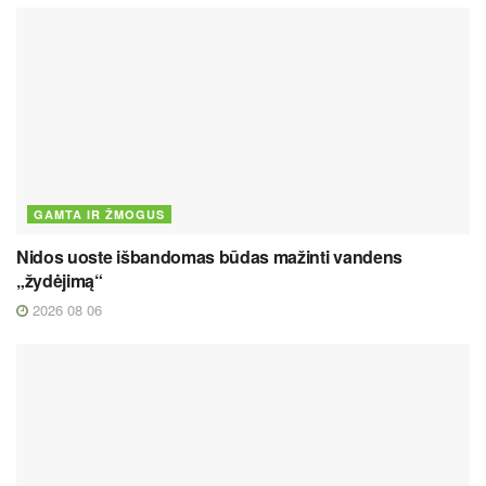
GAMTA IR ŽMOGUS
Nidos uoste išbandomas būdas mažinti vandens
„žydėjimą“
2026 08 06