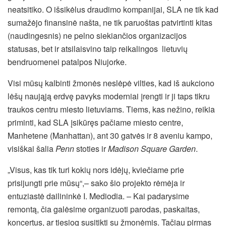
neatsitiko. O išsikėlus draudimo kompanijai, SLA ne tik kad
sumažėjo finansinė našta, ne tik paruoštas patvirtinti kitas
(naudingesnis) ne pelno siekiančios organizacijos
statusas, bet ir atsilaisvino taip reikalingos lietuvių
bendruomenei patalpos Niujorke.
Visi mūsų kalbinti žmonės neslėpė vilties, kad iš aukciono
lėšų naująją erdvę pavyks moderniai įrengti ir ji taps tikru
traukos centru miesto lietuviams. Tiems, kas nežino, reikia
priminti, kad SLA įsikūręs pačiame miesto centre,
Manhetene (Manhattan), ant 30 gatvės ir 8 aveniu kampo,
visiškai šalia
Penn
stoties ir
Madison Square Garden
.
„Visus, kas tik turi kokių nors idėjų, kviečiame prie
prisijungti prie mūsų“,– sako šio projekto rėmėja ir
entuziastė dailininkė I. Mediodia. – Kai padarysime
remontą, čia galėsime organizuoti parodas, paskaitas,
koncertus, ar tiesiog susitikti su žmonėmis. Tačiau pirmas