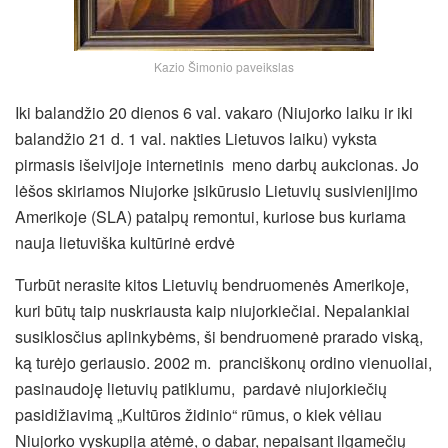
Kazio Šimonio paveikslas
Iki balandžio 20 dienos 6 val. vakaro (Niujorko laiku ir iki
balandžio 21 d. 1 val. nakties Lietuvos laiku) vyksta
pirmasis išeivijoje internetinis meno darbų aukcionas. Jo
lėšos skiriamos Niujorke įsikūrusio Lietuvių susivienijimo
Amerikoje (SLA) patalpų remontui, kuriose bus kuriama
nauja lietuviška kultūrinė erdvė
Turbūt nerasite kitos Lietuvių bendruomenės Amerikoje,
kuri būtų taip nuskriausta kaip niujorkiečiai. Nepalankiai
susiklosčius aplinkybėms, ši bendruomenė prarado viską,
ką turėjo geriausio.
2002 m. pranciškonų ordino vienuoliai,
pasinaudoję lietuvių patiklumu, pardavė niujorkiečių
pasidižiavimą „Kultūros židinio“ rūmus, o kiek vėliau
Niujorko vyskupija atėmė, o dabar, nepaisant ilgamečių