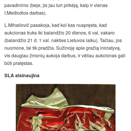
pavadinimo (beje, jis jau turi pirkėją, kaip ir vienas
I.Mediodios darbas).
L.Mihailovič pasakoja, kad kol kas nuspręsta, kad
aukcionas truks iki balandžio 20 dienos, 6 val. vakaro
(balandžio 21 d. 1 val. nakties Lietuvos laiku). Tačiau, jos
nuomone, tai tik pradžia. Sužinoję apie gražią iniciatyvą,
vis daugiau žmonių aukoja darbus, ir vėliau aukcionas gali
būti pratęstas.
SLA atsinaujina