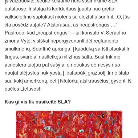
Įsivaizduokite, sėdite kokiame nors susirinkime SLA
patalpose, ir staiga iš koridoriaus įpuola nuo greito
vaikščiojimo suplukusi moteris su didžiuliu šunimi. „O, jūs
čia posėdžiaujate? Atsiprašau, aš neapsirengusi…“
Pasirodo, kad „neapsirengusi“ – tai konsulo V. Serapino
žmona Vytė, visiškai nepergyvenanti dėl reglamento
smulkmenų. Sportinė apranga, į kuoduką surišti plaukai ir
tingus, svarbiai nusiteikęs milžinas šalia. Susirinkimo
atmesfera tuojau pat sušyla, o netrukus dėmesys nuo
naujai atėjusios nukrypsta į baltapūkį gražuolį. Ir ne šiaip
sau kokį amerikoną, bet į Niujorką atsikrausčiusį gyventi iš
pačios Lietuvos!
Kas gi vis tik pasikeitė SLA?