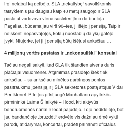
irgi nelabai ką gelbėjo. SLA „nekaltybę“ savotiškomis
taisyklėmis jau daugiau kaip 40 metų saugojo ir SLA
pastatui vadovavo viena susivienijimo darbuotoja.
Pagaliau, būdama jau virš 90–ies, ji išėjo į pensiją. Taip ir
neiškenti nepasvajojęs, kokių nuostabių dalykų galėjo
įvykti Niujorke, jei ji į pensiją būtų išėjusi anksčiau …
4 milijonų vertės pastatas ir „nekonsuliški“ konsulai
Tačiau negali sakyti, kad SLA tik šiandien atveria duris
plačiajai visuomenei. Atgimimas prasidėjo šiek tiek
anksčiau – su anksčiau minėtos garbingos ponios
pasitraukimu įpensiją ir į SLA sekretorės postą stojus Vidai
Penikienei. Prie jos prisijungė Manhattano apylinkės
pirmininkė Laima Šileikytė – Hood, kiti aktyvūs
bendruomenės nariai ir ledai pajudėjo. Toje nedidelėje, bet
jau bandančioje „bruzdėti“ erdvėje vis dažniau ėmė vykti
parodų atidarymai, koncertai, pradėti priiminėti oficialūs