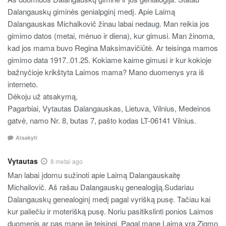
Dalangauskų giminės genialpginį medį. Apie Laimą
Dalangauskas Michalkovič žinau labai nedaug. Man reikia jos
gimimo datos (metai, mėnuo ir diena), kur gimusi. Man žinoma,
kad jos mama buvo Regina Maksimavičiūtė. Ar teisinga mamos
gimimo data 1917..01.25. Kokiame kaime gimusi ir kur kokioje
bažnyčioje krikštyta Laimos mama? Mano duomenys yra iš
interneto.
Dėkoju už atsakymą,
Pagarbiai, Vytautas Dalangauskas, Lietuva, Vilnius, Medeinos
gatvė, namo Nr. 8, butas 7, pašto kodas LT-06141 Vilnius.
Atsakyti
Vytautas
8 metai ago
Man labai įdomu sužinoti apie Laimą Dalangauskaitę
Michailovič. Aš rašau Dalangauskų genealogiją.Sudariau
Dalangauskų genealoginį medį pagal vyrišką pusę. Tačiau kai
kur paliečiu ir moterišką pusę. Noriu pasitikslinti ponios Laimos
duomenis ar pas mane jie teisingi. Pagal mane Laima yra Zigmo