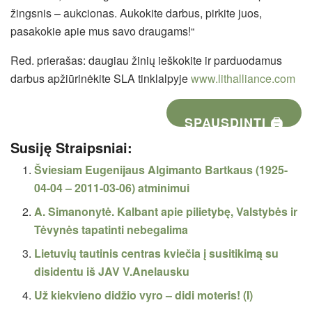
žingsnis – aukcionas. Aukokite darbus, pirkite juos,
pasakokie apie mus savo draugams!“
Red. prierašas: daugiau žinių ieškokite ir parduodamus
darbus apžiūrinėkite SLA tinklalpyje
www.lithalliance.com
SPAUSDINTI 🖨
Susiję Straipsniai:
Šviesiam Eugenijaus Algimanto Bartkaus (1925-
04-04 – 2011-03-06) atminimui
A. Simanonytė. Kalbant apie pilietybę, Valstybės ir
Tėvynės tapatinti nebegalima
Lietuvių tautinis centras kviečia į susitikimą su
disidentu iš JAV V.Anelausku
Už kiekvieno didžio vyro – didi moteris! (I)