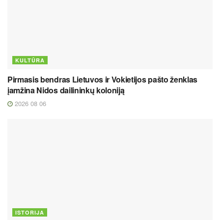
KULTŪRA
Pirmasis bendras Lietuvos ir Vokietijos pašto ženklas
įamžina Nidos dailininkų koloniją
2026 08 06
ISTORIJA