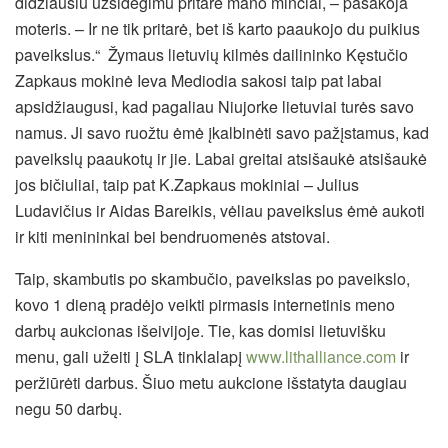
didžiausiu užsidegimu pritarė mano minčiai, – pasakoja
moteris. – Ir ne tik pritarė, bet iš karto paaukojo du puikius
paveikslus.“ Žymaus lietuvių kilmės dailininko Kęstučio
Zapkaus mokinė Ieva Mediodia sakosi taip pat labai
apsidžiaugusi, kad pagaliau Niujorke lietuviai turės savo
namus. Ji savo ruožtu ėmė įkalbinėti savo pažįstamus, kad
paveikslų paaukotų ir jie. Labai greitai atsišaukė atsišaukė
jos bičiuliai, taip pat K.Zapkaus mokiniai – Julius
Ludavičius ir Aidas Bareikis, vėliau paveikslus ėmė aukoti
ir kiti menininkai bei bendruomenės atstovai.
Taip, skambutis po skambučio, paveikslas po paveikslo,
kovo 1 dieną pradėjo veikti pirmasis internetinis meno
darbų aukcionas išeivijoje. Tie, kas domisi lietuvišku
menu, gali užeiti į SLA tinklalapį
www.lithalliance.com
ir
peržiūrėti darbus. Šiuo metu aukcione išstatyta daugiau
negu 50 darbų.