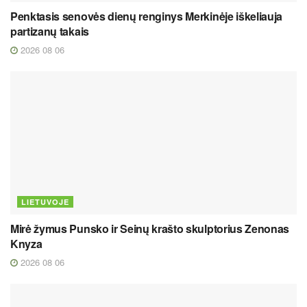
Penktasis senovės dienų renginys Merkinėje iškeliauja
partizanų takais
2026 08 06
LIETUVOJE
Mirė žymus Punsko ir Seinų krašto skulptorius Zenonas
Knyza
2026 08 06