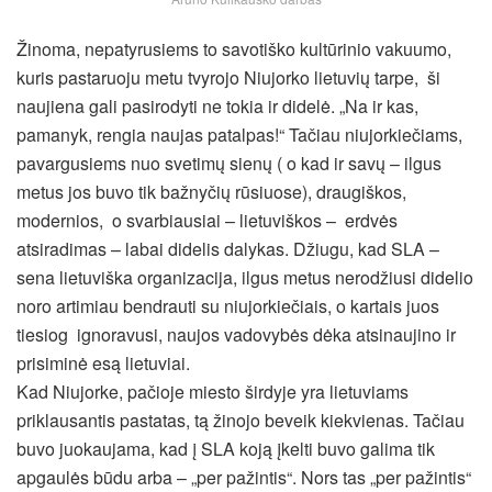
Žinoma, nepatyrusiems to savotiško kultūrinio vakuumo,
kuris pastaruoju metu tvyrojo Niujorko lietuvių tarpe, ši
naujiena gali pasirodyti ne tokia ir didelė. „Na ir kas,
pamanyk, rengia naujas patalpas!“ Tačiau niujorkiečiams,
pavargusiems nuo svetimų sienų ( o kad ir savų – ilgus
metus jos buvo tik bažnyčių rūsiuose), draugiškos,
modernios, o svarbiausiai – lietuviškos – erdvės
atsiradimas – labai didelis dalykas. Džiugu, kad SLA –
sena lietuviška organizacija, ilgus metus nerodžiusi didelio
noro artimiau bendrauti su niujorkiečiais, o kartais juos
tiesiog ignoravusi, naujos vadovybės dėka atsinaujino ir
prisiminė esą lietuviai.
Kad Niujorke, pačioje miesto širdyje yra lietuviams
priklausantis pastatas, tą žinojo beveik kiekvienas. Tačiau
buvo juokaujama, kad į SLA koją įkelti buvo galima tik
apgaulės būdu arba – „per pažintis“. Nors tas „per pažintis“