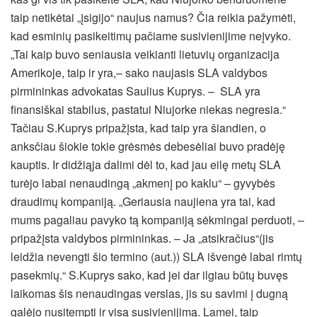
taip netikėtai „įsigijo“ naujus namus? Čia reikia pažymėti,
kad esminių pasikeitimų pačiame susivienijime neįvyko.
„Tai kaip buvo seniausia veikianti lietuvių organizacija
Amerikoje, taip ir yra,– sako naujasis SLA valdybos
pirmininkas advokatas Saulius Kuprys. – SLA yra
finansiškai stabilus, pastatui Niujorke niekas negresia.“
Tačiau S.Kuprys pripažįsta, kad taip yra šiandien, o
anksčiau šiokie tokie grėsmės debesėliai buvo pradėję
kauptis. Ir didžiąja dalimi dėl to, kad jau eilę metų SLA
turėjo labai nenaudingą „akmenį po kaklu“ – gyvybės
draudimų kompaniją. „Geriausia naujiena yra tai, kad
mums pagaliau pavyko tą kompaniją sėkmingai perduoti, –
pripažįsta valdybos pirmininkas. – Ja „atsikračius“(jis
leidžia nevengti šio termino (aut.)) SLA išvengė labai rimtų
pasekmių.“ S.Kuprys sako, kad jei dar ilgiau būtų buvęs
laikomas šis nenaudingas verslas, jis su savimi į dugną
galėjo nusitempti ir visą susivienijimą. Lamei, taip