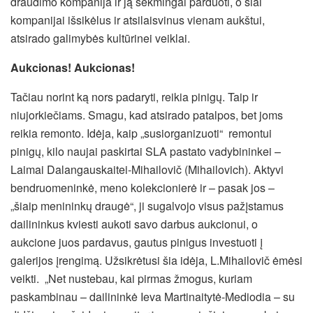
draudimo kompanija ir ją sėkmingai parduoti, o šiai
kompanijai išsikėlus ir atsilaisvinus vienam aukštui,
atsirado galimybės kultūrinei veiklai.
Aukcionas! Aukcionas!
Tačiau norint ką nors padaryti, reikia pinigų. Taip ir
niujorkiečiams. Smagu, kad atsirado patalpos, bet joms
reikia remonto. Idėja, kaip „susiorganizuoti“ remontui
pinigų, kilo naujai paskirtai SLA pastato vadybininkei –
Laimai Dalangauskaitei-Mihailovič (Mihailovich). Aktyvi
bendruomeninkė, meno kolekcionierė ir – pasak jos –
„šiaip menininkų draugė“, ji sugalvojo visus pažįstamus
dailininkus kviesti aukoti savo darbus aukcionui, o
aukcione juos pardavus, gautus pinigus investuoti į
galerijos įrengimą. Užsikrėtusi šia idėja, L.Mihailovič ėmėsi
veikti. „Net nustebau, kai pirmas žmogus, kuriam
paskambinau – dailininkė Ieva Martinaitytė-Mediodia – su