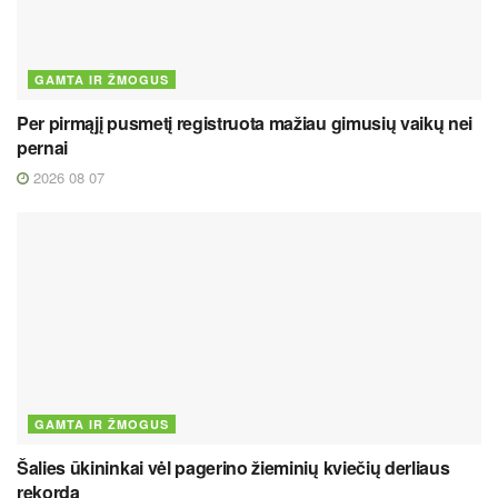
GAMTA IR ŽMOGUS
Per pirmąjį pusmetį registruota mažiau gimusių vaikų nei
pernai
2026 08 07
GAMTA IR ŽMOGUS
Šalies ūkininkai vėl pagerino žieminių kviečių derliaus
rekordą