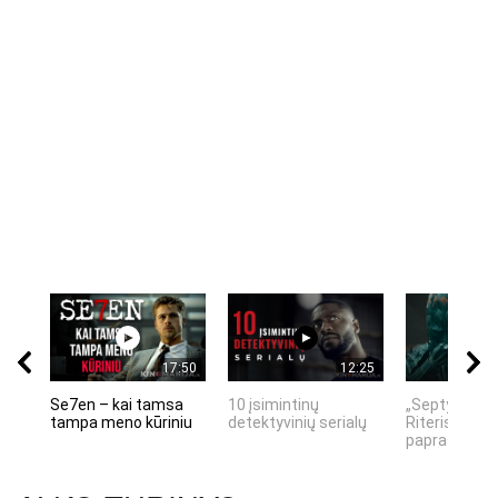
17:50
12:25
Se7en – kai tamsa
10 įsimintinų
„Septynių Ka
tampa meno kūriniu
detektyvinių serialų
Riteris" – kai
paprastumas