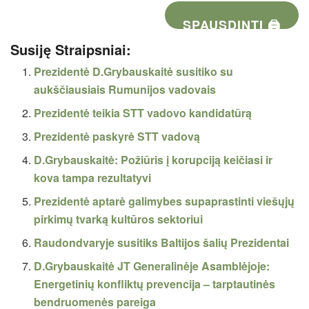
SPAUSDINTI 🖨
Susiję Straipsniai:
Prezidentė D.Grybauskaitė susitiko su
aukščiausiais Rumunijos vadovais
Prezidentė teikia STT vadovo kandidatūrą
Prezidentė paskyrė STT vadovą
D.Grybauskaitė: Požiūris į korupciją keičiasi ir
kova tampa rezultatyvi
Prezidentė aptarė galimybes supaprastinti viešųjų
pirkimų tvarką kultūros sektoriui
Raudondvaryje susitiks Baltijos šalių Prezidentai
D.Grybauskaitė JT Generalinėje Asamblėjoje:
Energetinių konfliktų prevencija – tarptautinės
bendruomenės pareiga