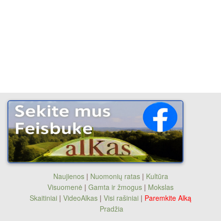
Naujienos
|
Nuomonių ratas
|
Kultūra
Visuomenė
|
Gamta ir žmogus
|
Mokslas
Skaitiniai
|
VideoAlkas
|
Visi rašiniai
|
Paremkite Alką
Pradžia