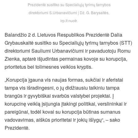
Prezidentė susitiko su Specialiųjų tyrimų tarnybos
direktoriumi S.Urbanavičiumi | Dž. G. Barysaitės,
lrp.lt nuotr.
Balandžio 2 d. Lietuvos Respublikos Prezidentė Dalia
Grybauskaitė susitiko su Specialiųjų tyrimų tarnybos (STT)
direktoriumi Sauliumi Urbanavičiumi ir pavaduotoju Romu
Zienka, aptarė išjudintas permainas kovoje su korupcija,
prioritetus bei tolimesnes veiklos kryptis.
„Korupcija įgauna vis naujas formas, sukčiai ir aferistai
tampa vis išradingesni, o jų didžiausiu taikiniu tampa
brangūs ir gyvybiškai svarbūs valstybei projektai. Į
korupcinę veiklą įsijungia įtakingi politikai, verslininkai ir
pareigūnai, todėl kovai su korupcija būtinas sumanus
vadovavimas, aiškūs prioritetai ir jokių išlygų“, – sako
Prezidentė.