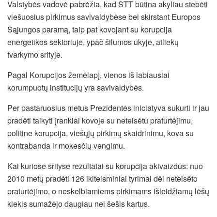
Valstybės vadovė pabrėžia, kad STT būtina akyliau stebėti
viešuosius pirkimus savivaldybėse bei skirstant Europos
Sąjungos paramą, taip pat kovojant su korupcija
energetikos sektoriuje, ypač šilumos ūkyje, atliekų
tvarkymo srityje.
Pagal Korupcijos žemėlapį, vienos iš labiausiai
korumpuotų institucijų yra savivaldybės.
Per pastaruosius metus Prezidentės iniciatyva sukurti ir jau
pradėti taikyti įrankiai kovoje su neteisėtu praturtėjimu,
politine korupcija, viešųjų pirkimų skaidrinimu, kova su
kontrabanda ir mokesčių vengimu.
Kai kuriose srityse rezultatai su korupcija akivaizdūs: nuo
2010 metų pradėti 126 ikiteisminiai tyrimai dėl neteisėto
praturtėjimo, o neskelbiamiems pirkimams išleidžiamų lėšų
kiekis sumažėjo daugiau nei šešis kartus.