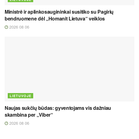
Ministrė ir aplinkosaugininkai susitiko su Pagirių
bendruomene dėl „Homanit Lietuva“ veiklos
2026 08 06
LIETUVOJE
Naujas sukčių būdas: gyventojams vis dažniau
skambina per „Viber“
2026 08 06