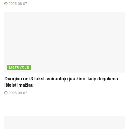
2026 08 07
LIETUVOJE
Daugiau nei 3 tūkst. vairuotojų jau žino, kaip degalams
išleisti mažiau
2026 08 07