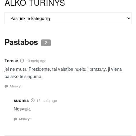
ALKO TURINYS
ALKO
TURINYS
Pastabos
2
Teresė
13 metų ago
jei ne musu Prezidente, tai valstibe nueitu i prrazuty, ji viena
palaiko teisinguma.
Atsakyti
suomis
13 metų ago
Nesvaik.
Atsakyti