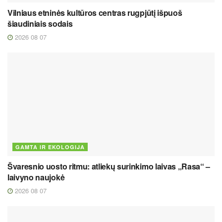
Vilniaus etninės kultūros centras rugpjūtį išpuoš
šiaudiniais sodais
2026 08 07
GAMTA IR EKOLOGIJA
Švaresnio uosto ritmu: atliekų surinkimo laivas „Rasa“ –
laivyno naujokė
2026 08 07