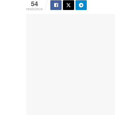
54
PERŽIŪROS