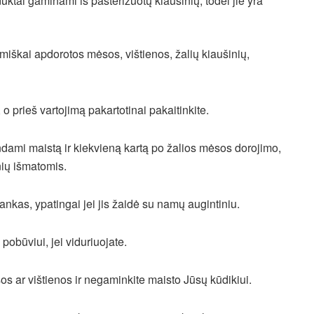
tai gaminami iš pasterizuotų kiaušinių, todėl jie yra
ai apdorotos mėsos, vištienos, žalių kiaušinių,
rieš vartojimą pakartotinai pakaitinkite.
i maistą ir kiekvieną kartą po žalios mėsos dorojimo,
nių išmatomis.
kas, ypatingai jei jis žaidė su namų augintiniu.
ūviui, jei viduriuojate.
r vištienos ir negaminkite maisto Jūsų kūdikiui.