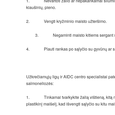
1. Nevartoti žalio ar nepakankamai šiluminiai
kiaušinių, pieno.
2. Vengti kryžminio maisto užteršimo.
3. Negaminti maisto kitiems sergant salmo
4. Plauti rankas po sąlyčio su gyvūnų ar se
Užkrečiamųjų ligų ir AIDC centro specialistai pate
salmoneliozės:
1. Tinkamai tvarkykite žalią vištieną, kitą mės
plastikinį maišelį, kad išvengti sąlyčio su kitu ma