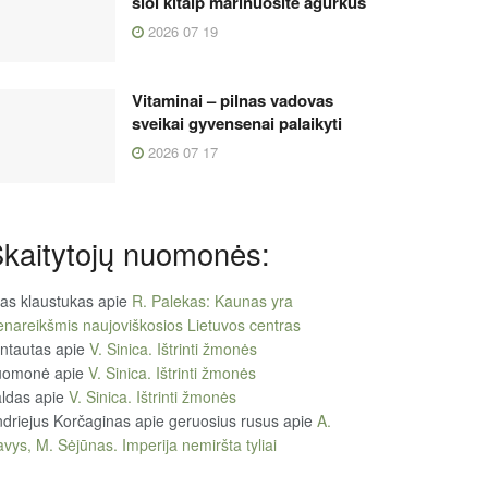
šiol kitaip marinuosite agurkus
2026 07 19
Vitaminai – pilnas vadovas
sveikai gyvensenai palaikyti
2026 07 17
kaitytojų nuomonės:
tas klaustukas
apie
R. Palekas: Kaunas yra
enareikšmis naujoviškosios Lietuvos centras
ntautas
apie
V. Sinica. Ištrinti žmonės
uomonė
apie
V. Sinica. Ištrinti žmonės
ldas
apie
V. Sinica. Ištrinti žmonės
driejus Korčaginas apie geruosius rusus
apie
A.
vys, M. Sėjūnas. Imperija nemiršta tyliai