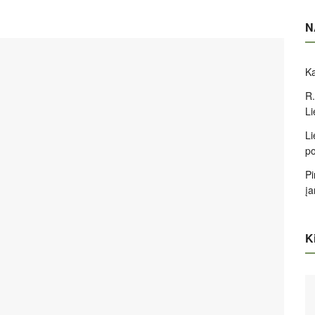
N
Ka
R.
Li
Li
po
Pi
įa
Ki