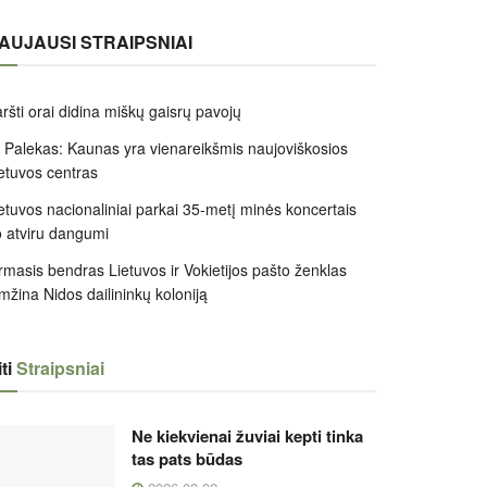
AUJAUSI STRAIPSNIAI
ršti orai didina miškų gaisrų pavojų
 Palekas: Kaunas yra vienareikšmis naujoviškosios
etuvos centras
etuvos nacionaliniai parkai 35-metį minės koncertais
 atviru dangumi
rmasis bendras Lietuvos ir Vokietijos pašto ženklas
mžina Nidos dailininkų koloniją
ti
Straipsniai
Ne kiekvienai žuviai kepti tinka
tas pats būdas