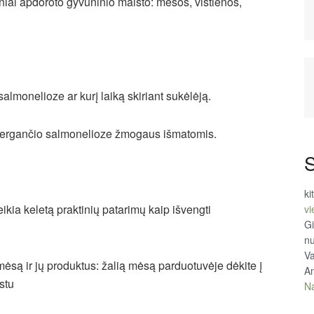
 apdoroto gyvūninio maisto: mėsos, vištienos,
nelioze ar kurį laiką skiriant sukėlėją.
rgančio salmonelioze žmogaus išmatomis.
S
ki
ikia keletą praktinių patarimų kaip išvengti
vi
Gi
n
Va
ą ir jų produktus: žalią mėsą parduotuvėje dėkite į
An
istu
Na