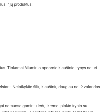
s ir jų produktus:
inius. Tinkamai šiluminio apdoroto kiaušinio trynys neturi
elsiant. Nelaikykite šiltų kiaušinių daugiau nei 2 valandas
ngai namuose gamintų ledų, kremo, plakto trynio su