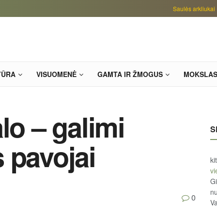
Saulės arkliukai
TŪRA
VISUOMENĖ
GAMTA IR ŽMOGUS
MOKSLA
lo – galimi
S
 pavojai
ki
vi
Gi
n
0
Va