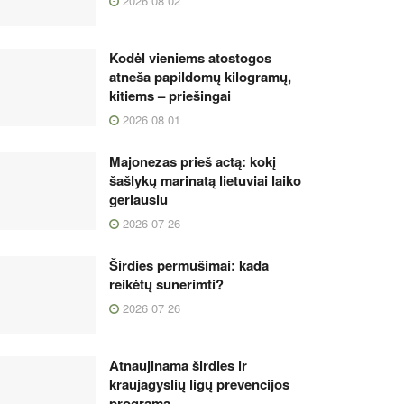
2026 08 02
Kodėl vieniems atostogos
atneša papildomų kilogramų,
kitiems – priešingai
2026 08 01
Majonezas prieš actą: kokį
šašlykų marinatą lietuviai laiko
geriausiu
2026 07 26
Širdies permušimai: kada
reikėtų sunerimti?
2026 07 26
Atnaujinama širdies ir
kraujagyslių ligų prevencijos
programa