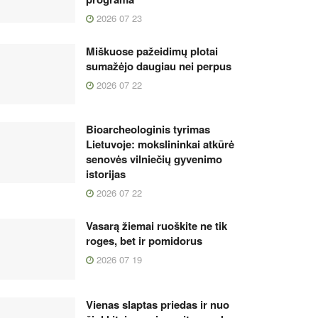
2026 07 23
Miškuose pažeidimų plotai
sumažėjo daugiau nei perpus
2026 07 22
Bioarcheologinis tyrimas
Lietuvoje: mokslininkai atkūrė
senovės vilniečių gyvenimo
istorijas
2026 07 22
Vasarą žiemai ruoškite ne tik
roges, bet ir pomidorus
2026 07 19
Vienas slaptas priedas ir nuo