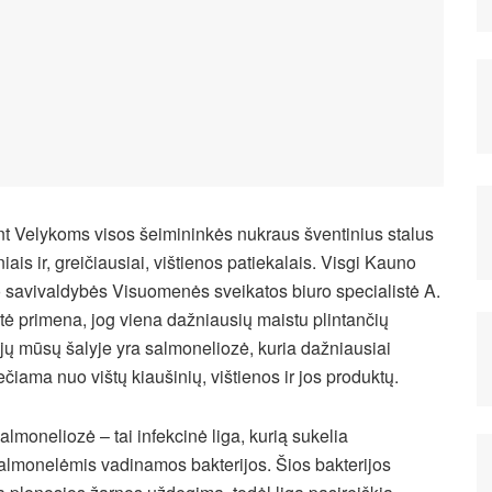
nt Velykoms visos šeimininkės nukraus šventinius stalus
niais ir, greičiausiai, vištienos patiekalais. Visgi Kauno
 savivaldybės Visuomenės sveikatos biuro specialistė A.
tė primena, jog viena dažniausių maistu plintančių
ijų mūsų šalyje yra salmoneliozė, kuria dažniausiai
ečiama nuo vištų kiaušinių, vištienos ir jos produktų.
almoneliozė – tai infekcinė liga, kurią sukelia
almonelėmis vadinamos bakterijos. Šios bakterijos