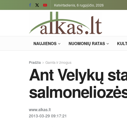
Ketvirtadienis, 6 rugpjūčio, 2026
NAUJIENOS
NUOMONIŲ RATAS
KUL
Pradžia
Gamta ir žmogus
Ant Velykų sta
salmoneliozės
www.alkas.lt
2013-03-29 09:17:21