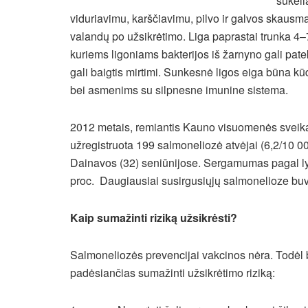
sukeli
viduriavimu,
karščiavimu, pilvo ir galvos skausma
valandų po užsikrėtimo. Liga paprastai trunka 4–
kuriems ligoniams bakterijos iš žarnyno gali patek
gali baigtis mirtimi. Sunkesnė ligos eiga būn
bei asmenims su silpnesne imunine sistema.
2012 metais, remiantis Kauno visuomenės sveika
užregistruota 199 salmoneliozė atvėjai (6,2/10 000
Dainavos (32) seniūnijose. Sergamumas pagal lytį
proc. Daugiausiai susirgusiųjų salmonelioze buvo 
Kaip sumažinti riziką užsikrėsti?
Salmoneliozės prevencijai vakcinos nėra. Todėl būt
padėsiančias sumažinti užsikrėtimo riziką: