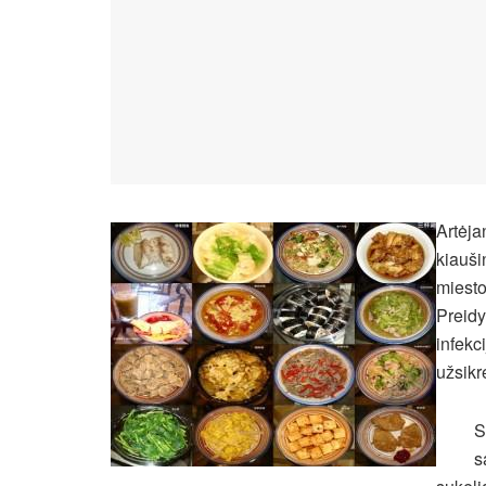
Artėja
kiauši
miesto
Preidy
infekc
užsikr
S
s