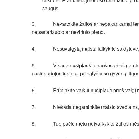
cukrumi. Pramonės įmonėse šie maisto produk
saugūs
3. Nevartokite žalios ar nepakankamai termišk
nepasterizuoto ar nevirinto pieno.
4. Nesuvalgytą maistą laikykite šaldytuve, o p
5. Visada nusiplaukite rankas prieš gamindam
pasinaudojus tualetu, po sąlyčio su gyvūnų, ligo
6. Priminkite vaikui nusiplauti prieš valgį ran
7. Niekada negaminkite maisto svečiams, pob
8. Tuo pačiu metu netvarkykite žalios mėsos a