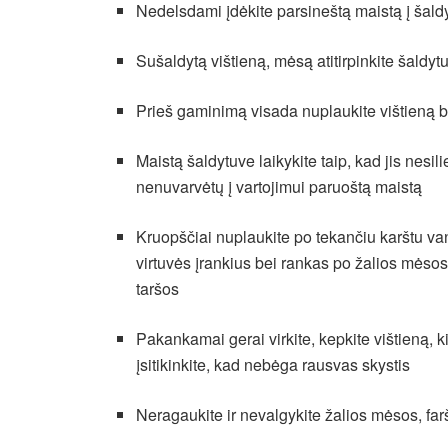
Nedelsdami įdėkite parsineštą maistą į šald
Sušaldytą vištieną, mėsą atitirpinkite šaldyt
Prieš gaminimą visada nuplaukite vištieną b
Maistą šaldytuve laikykite taip, kad jis nesi
nenuvarvėtų į vartojimui paruoštą maistą
Kruopščiai nuplaukite po tekančiu karštu vande
virtuvės įrankius bei rankas po žalios mėsos
taršos
Pakankamai gerai virkite, kepkite vištieną, k
įsitikinkite, kad nebėga rausvas skystis
Neragaukite ir nevalgykite žalios mėsos, far