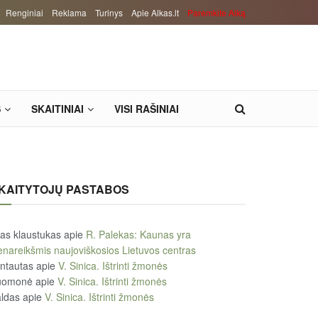
Renginiai
Reklama
Turinys
Apie Alkas.lt
Paremkite Alką
S
SKAITINIAI
VISI RAŠINIAI
KAITYTOJŲ PASTABOS
tas klaustukas
apie
R. Palekas: Kaunas yra
enareikšmis naujoviškosios Lietuvos centras
ntautas
apie
V. Sinica. Ištrinti žmonės
uomonė
apie
V. Sinica. Ištrinti žmonės
ldas
apie
V. Sinica. Ištrinti žmonės