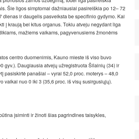
a plonosios žarnos uždegimą, todėl liga pasireiškia
is. Šie ligos simptomai dažniausiai pasireiškia po 12– 72
7 dienas ir daugelis pasveiksta be specifinio gydymo. Kai
ti į kraują bei kitus organus. Tokiu atveju negydant liga
a kūdikiams, mažiems vaikams, pagyvenusiems žmonėms
tos centro duomenimis, Kauno mieste iš viso buvo
 gyv.). Daugiausia atvejų užregistruota Šilainių (34) ir
 pasiskirtė panašiai – vyrai 52,0 proc. moterys – 48,0
vaikai nuo 0 iki 3 (35,6 proc. iš visų susirgusiųjų).
ina įsiminti ir žinoti šias pagrindines taisykles,