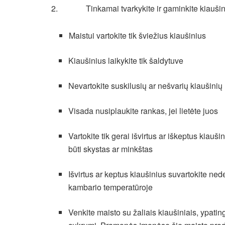
2. Tinkamai tvarkykite ir gaminkite kiaušiniu
Maistui vartokite tik šviežius kiaušinius
Kiaušinius laikykite tik šaldytuve
Nevartokite suskilusių ar nešvarių kiaušinių
Visada nusiplaukite rankas, jei lietėte juos
Vartokite tik gerai išvirtus ar iškeptus kiauš
būti skystas ar minkštas
Išvirtus ar keptus kiaušinius suvartokite ned
kambario temperatūroje
Venkite maisto su žaliais kiaušiniais, ypati