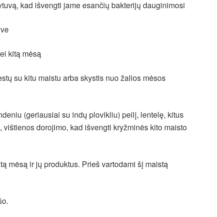
ytuvą, kad išvengti jame esančių bakterijų dauginimosi
uve
ei kitą mėsą
liestų su kitu maistu arba skystis nuo žalios mėsos
niu (geriausiai su indų plovikliu) peilį, lentelę, kitus
, vištienos dorojimo, kad išvengti kryžminės kito maisto
itą mėsą ir jų produktus. Prieš vartodami šį maistą
šo.