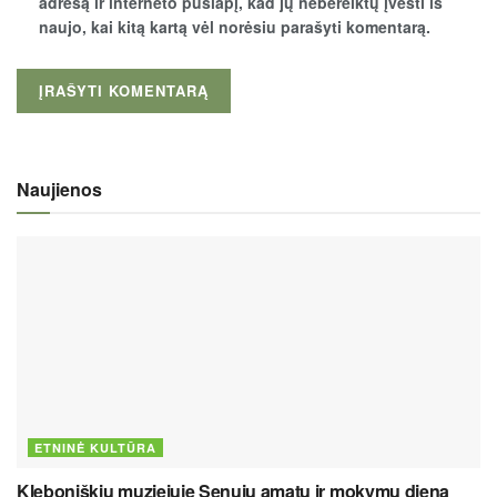
adresą ir interneto puslapį, kad jų nebereiktų įvesti iš
naujo, kai kitą kartą vėl norėsiu parašyti komentarą.
Naujienos
ETNINĖ KULTŪRA
Kleboniškių muziejuje Senųjų amatų ir mokymų dieną