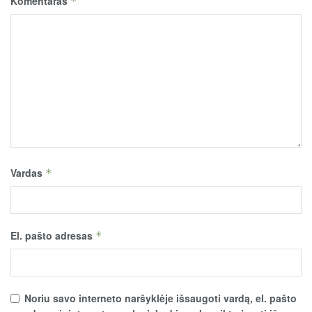
Komentaras
*
Vardas
*
El. pašto adresas
*
Noriu savo interneto naršyklėje išsaugoti vardą, el. pašto