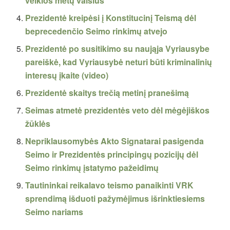
veiklos metų vaisius
Prezidentė kreipėsi į Konstitucinį Teismą dėl
beprecedenčio Seimo rinkimų atvejo
Prezidentė po susitikimo su naująja Vyriausybe
pareiškė, kad Vyriausybė neturi būti kriminalinių
interesų įkaite (video)
Prezidentė skaitys trečią metinį pranešimą
Seimas atmetė prezidentės veto dėl mėgėjiškos
žūklės
Nepriklausomybės Akto Signatarai pasigenda
Seimo ir Prezidentės principingų pozicijų dėl
Seimo rinkimų įstatymo pažeidimų
Tautininkai reikalavo teismo panaikinti VRK
sprendimą išduoti pažymėjimus išrinktiesiems
Seimo nariams