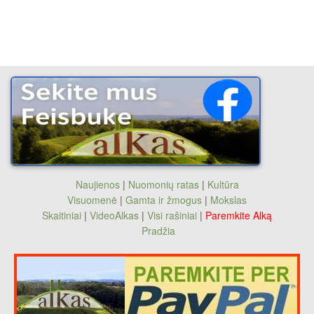
Naujienos
|
Nuomonių ratas
|
Kultūra
Visuomenė
|
Gamta ir žmogus
|
Mokslas
Skaitiniai
|
VideoAlkas
|
Visi rašiniai
|
Paremkite Alką
Pradžia