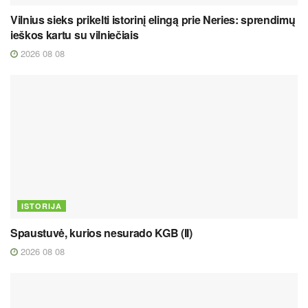
Vilnius sieks prikelti istorinį elingą prie Neries: sprendimų
ieškos kartu su vilniečiais
2026 08 08
ISTORIJA
Spaustuvė, kurios nesurado KGB (II)
2026 08 08