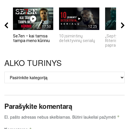
17:50
12:25
Se7en – kai tamsa
10 įsimintinų
„Septynių Ka
tampa meno kūriniu
detektyvinių serialų
Riteris" – kai
paprastumas
ALKO TURINYS
ALKO
TURINYS
Parašykite komentarą
El. pašto adresas nebus skelbiamas.
Būtini laukeliai pažymėti
*