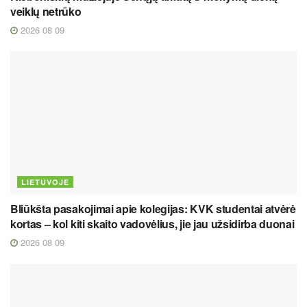
veiklų netrūko
2026 08 09
LIETUVOJE
Bliūkšta pasakojimai apie kolegijas: KVK studentai atvėrė
kortas – kol kiti skaito vadovėlius, jie jau užsidirba duonai
2026 08 09