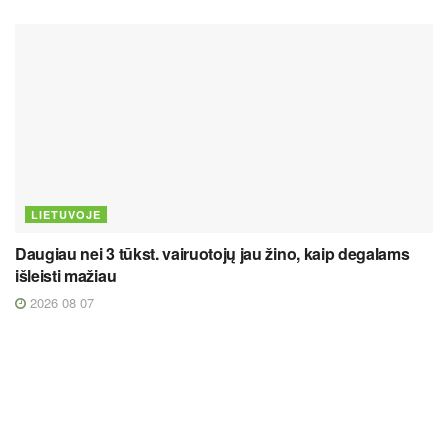
LIETUVOJE
Daugiau nei 3 tūkst. vairuotojų jau žino, kaip degalams
išleisti mažiau
2026 08 07