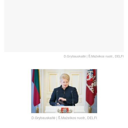
D.Grybauskaitė | Š.Mažeikos nuotr., DELFI
D.Grybauskaitė | Š.Mažeikos nuotr., DELFI