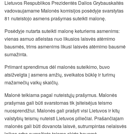
Lietuvos Respublikos Prezidentės Dalios Grybauskaitės
vadovaujamame Malonės komisijos posėdyje svarstytas
81 nuteistojo asmens prašymas suteikti malonę.
Posėdyje nutarta suteikti malonę keturiems asmenims:
vienas asmuo atleistas nuo likusios laisvės atėmimo
bausmės, trims asmenims likusi laisvės atėmimo bausmė
sumažinta.
Priimant sprendimus dėl malonės suteikimo, buvo
atsižvelgta į asmens amžių, sveikatos būklę ir turimų
mažamečių vaikų skaičių.
Malonė teikiama pagal nuteistųjų prašymus. Malonės
prašymas gali būti svarstomas tik įsiteisėjus teismo
nuosprendžiui. Malonės gali prašyti visi Lietuvos ir kitų
valstybių teismų nuteisti Lietuvos piliečiai. Prašančiajam
malonės gali būti dovanota laisvė, sutrumpintas nelaisvės
laikas arba sumažinta teismo skirta bausmė.