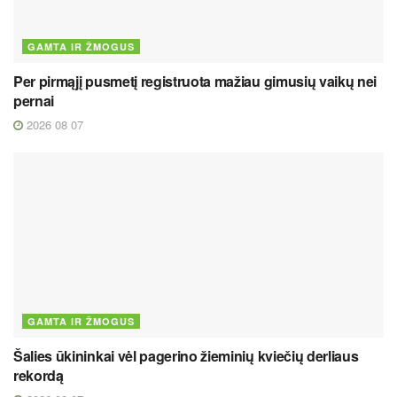
GAMTA IR ŽMOGUS
Per pirmąjį pusmetį registruota mažiau gimusių vaikų nei
pernai
2026 08 07
GAMTA IR ŽMOGUS
Šalies ūkininkai vėl pagerino žieminių kviečių derliaus
rekordą