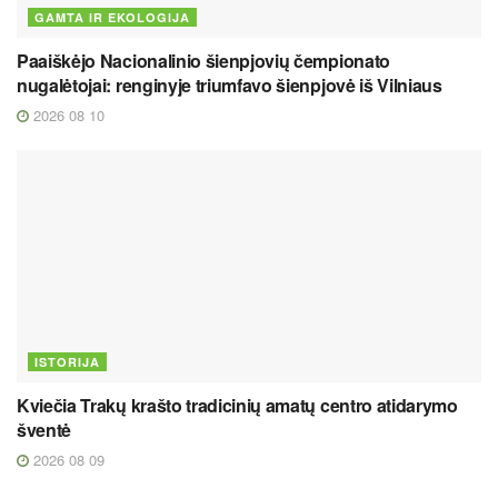
GAMTA IR EKOLOGIJA
Paaiškėjo Nacionalinio šienpjovių čempionato
nugalėtojai: renginyje triumfavo šienpjovė iš Vilniaus
2026 08 10
ISTORIJA
Kviečia Trakų krašto tradicinių amatų centro atidarymo
šventė
2026 08 09