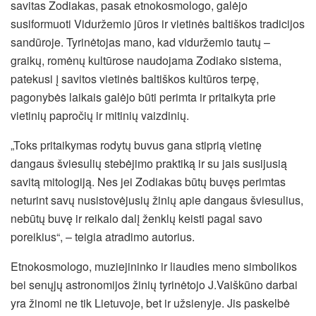
savitas Zodiakas, pasak etnokosmologo, galėjo
susiformuoti Viduržemio jūros ir vietinės baltiškos tradicijos
sandūroje. Tyrinėtojas mano, kad viduržemio tautų –
graikų, romėnų kultūrose naudojama Zodiako sistema,
patekusi į savitos vietinės baltiškos kultūros terpę,
pagonybės laikais galėjo būti perimta ir pritaikyta prie
vietinių papročių ir mitinių vaizdinių.
„Toks pritaikymas rodytų buvus gana stiprią vietinę
dangaus šviesulių stebėjimo praktiką ir su jais susijusią
savitą mitologiją. Nes jei Zodiakas būtų buvęs perimtas
neturint savų nusistovėjusių žinių apie dangaus šviesulius,
nebūtų buvę ir reikalo dalį ženklų keisti pagal savo
poreikius“, – teigia atradimo autorius.
Etnokosmologo, muziejininko ir liaudies meno simbolikos
bei senųjų astronomijos žinių tyrinėtojo J.Vaiškūno darbai
yra žinomi ne tik Lietuvoje, bet ir užsienyje. Jis paskelbė