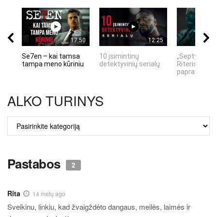
17:50
12:25
Se7en – kai tamsa
10 įsimintinų
„Septynių Ka
tampa meno kūriniu
detektyvinių serialų
Riteris" – kai
paprastumas
ALKO TURINYS
ALKO
TURINYS
Pastabos
2
Rita
14 metų ago
Sveikinu, linkiu, kad žvaigždėto dangaus, meilės, laimės ir