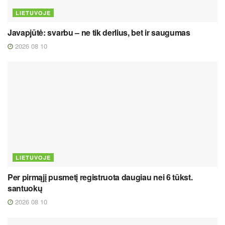
LIETUVOJE
Javapjūtė: svarbu – ne tik derlius, bet ir saugumas
2026 08 10
LIETUVOJE
Per pirmąjį pusmetį registruota daugiau nei 6 tūkst.
santuokų
2026 08 10