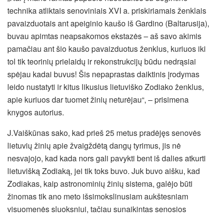
technika atliktais senoviniais XVI a. priskiriamais ženklais
pavaizduotais ant apeiginio kaušo iš Gardino (Baltarusija),
buvau apimtas neapsakomos ekstazės – aš savo akimis
pamačiau ant šio kaušo pavaizduotus ženklus, kuriuos iki
tol tik teorinių prielaidų ir rekonstrukcijų būdu nedrąsiai
spėjau kadai buvus! Šis nepaprastas daiktinis įrodymas
leido nustatyti ir kitus likusius lietuviško Zodiako ženklus,
apie kuriuos dar tuomet žinių neturėjau“, – prisimena
knygos autorius.
J.Vaiškūnas sako, kad prieš 25 metus pradėjęs senovės
lietuvių žinių apie žvaigždėtą dangų tyrimus, jis nė
nesvajojo, kad kada nors gali pavykti bent iš dalies atkurti
lietuvišką Zodiaką, jei tik toks buvo. Juk buvo aišku, kad
Zodiakas, kaip astronominių žinių sistema, galėjo būti
žinomas tik ano meto išsimokslinusiam aukštesniam
visuomenės sluoksniui, tačiau sunaikintas senosios