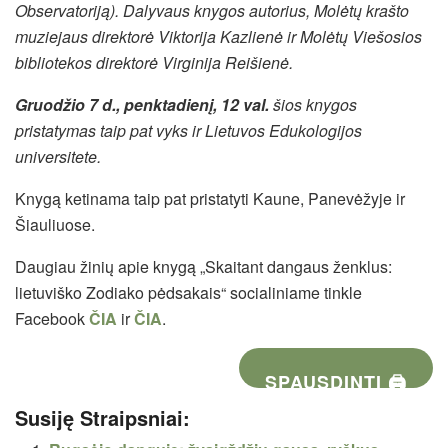
Observatoriją). Dalyvaus knygos autorius, Molėtų krašto
muziejaus direktorė Viktorija Kazlienė ir Molėtų Viešosios
bibliotekos direktorė Virginija Reišienė.
Gruodžio 7 d., penktadienį, 12 val.
šios knygos
pristatymas taip pat vyks ir Lietuvos Edukologijos
universitete.
Knygą ketinama taip pat pristatyti Kaune, Panevėžyje ir
Šiauliuose.
Daugiau žinių apie knygą „Skaitant dangaus ženklus:
lietuviško Zodiako pėdsakais“ socialiniame tinkle
Facebook
ČIA
ir
ČIA
.
SPAUSDINTI 🖨
Susiję Straipsniai: