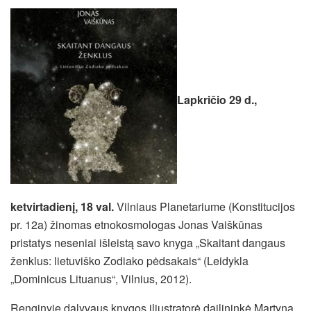
Lapkričio 29 d.,
ketvirtadienį, 18 val.
Vilniaus Planetariume (Konstitucijos
pr. 12a) žinomas etnokosmologas Jonas Vaiškūnas
pristatys neseniai išleistą savo knyga „Skaitant dangaus
ženklus: lietuviško Zodiako pėdsakais“ (Leidykla
„Dominicus Lituanus“, Vilnius, 2012).
Renginyje dalyvaus knygos iliustratorė dailininkė Martyna