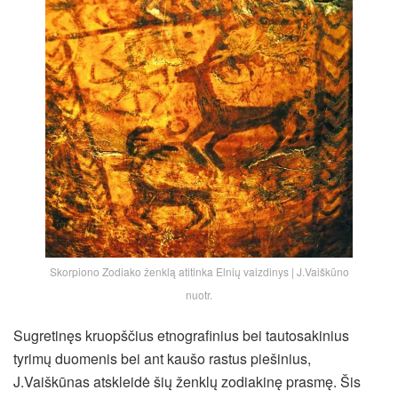
Skorpiono Zodiako ženklą atitinka Elnių vaizdinys | J.Vaiškūno
nuotr.
Sugretinęs kruopščius etnografinius bei tautosakinius
tyrimų duomenis bei ant kaušo rastus piešinius,
J.Vaiškūnas atskleidė šių ženklų zodiakinę prasmę. Šis