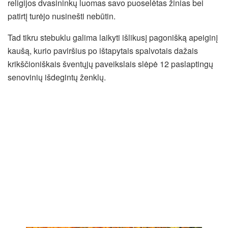
religijos dvasininkų luomas savo puoselėtas žinias bei
patirtį turėjo nusinešti nebūtin.
Tad tikru stebuklu galima laikyti išlikusį pagonišką apeiginį
kaušą, kurio paviršius po ištapytais spalvotais dažais
krikščioniškais šventųjų paveikslais slėpė 12 paslaptingų
senovinių išdegintų ženklų.