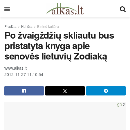
Pradžia
Kultūra
Etninė kultūra
Po žvaigždžių skliautu bus
pristatyta knyga apie
senovės lietuvių Zodiaką
www.alkas.lt
2012-11-27 11:10:54
2