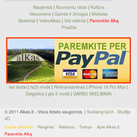
Naujienos
|
Nuomonių ratas
|
Kultūra
Visuomenė
|
Gamta ir žmogus
|
Mokslas
Skaitiniai
|
VideoAlkas
|
Visi rašiniai
|
Paremkite Alką
Pradžia
ket testai
|
fs25 mods
|
Refinansavimas
|
iPhone 16 Pro Max
|
Daigyklos
|
gta 5 mods
|
DARBO SKELBIMAI
© 2011 Alkas.lt - Visos teisės saugomos. |
Svetainę kūrė - Studija
4D
Saulės arkliukai
Renginiai
Reklama
Turinys
Apie Alkas.lt
Paremkite Alką