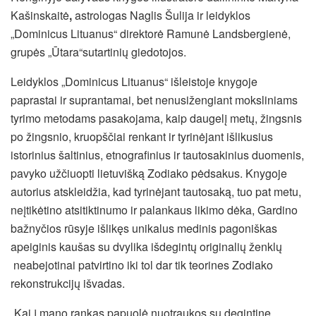
Kašinskaitė
,
astrologas Naglis Šulija ir leidyklos
„Dominicus Lituanus“ direktorė Ramunė Landsbergienė,
grupės „Ūtara“sutartinių giedotojos.
Leidyklos „Dominicus Lituanus“ išleistoje knygoje
paprastai ir suprantamai, bet nenusižengiant moksliniams
tyrimo metodams pasakojama, kaip daugelį metų, žingsnis
po žingsnio, kruopščiai renkant ir tyrinėjant išlikusius
istorinius šaltinius,
etnografinius ir tautosakinius duomenis,
pavyko užčiuopti lietuvišką Zodiako pėdsakus. Knygoje
autorius atskleidžia, kad tyrinėjant tautosaką, tuo pat metu,
neįtikėtino atsitiktinumo ir palankaus likimo dėka, Gardino
bažnyčios rūsyje išlikęs unikalus medinis pagoniškas
apeiginis kaušas su dvylika išdegintų originalių ženklų
neabejotinai patvirtino iki tol dar tik teorines Zodiako
rekonstrukcijų išvadas.
„Kai į mano rankas papuolė nuotraukos su degintine