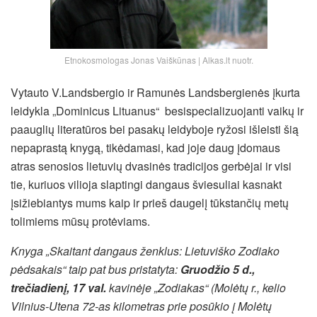
Etnokosmologas Jonas Vaiškūnas | Alkas.lt nuotr.
Vytauto V.Landsbergio ir Ramunės Landsbergienės įkurta
leidykla „Dominicus Lituanus“ besispecializuojanti vaikų ir
paauglių literatūros bei pasakų leidyboje ryžosi išleisti šią
nepaprastą knygą, tikėdamasi, kad joje daug įdomaus
atras senosios lietuvių dvasinės tradicijos gerbėjai ir visi
tie, kuriuos vilioja slaptingi dangaus šviesuliai kasnakt
įsižiebiantys mums kaip ir prieš daugelį tūkstančių metų
tolimiems mūsų protėviams.
Knyga „Skaitant dangaus ženklus: Lietuviško Zodiako
pėdsakais“ taip pat bus pristatyta:
Gruodžio 5 d.,
trečiadienį, 17 val.
kavinėje „Zodiakas“ (Molėtų r., kelio
Vilnius-Utena 72-as kilometras prie posūkio į Molėtų