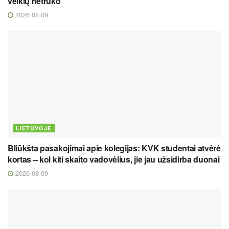
veiklų netrūko
2026 08 09
LIETUVOJE
Bliūkšta pasakojimai apie kolegijas: KVK studentai atvėrė
kortas – kol kiti skaito vadovėlius, jie jau užsidirba duonai
2026 08 09