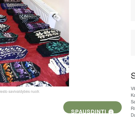
S
Vi
iesto savivaldybės nuotr.
Ka
Sa
R
SPAUSDINTI 🖨
D