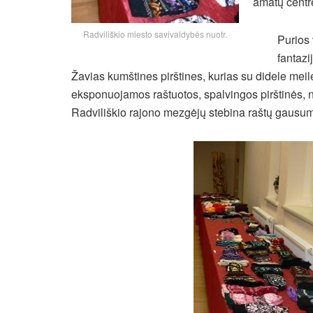
amatų centre
Radviliškio miesto savivaldybės nuotr.
Purios 
fantazi
Žavias kumštines pirštines, kurias su didele me
eksponuojamos raštuotos, spalvingos pirštinės, nu
Radviliškio rajono mezgėjų stebina raštų gausu