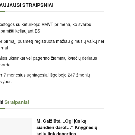
AUJAUSI STRAIPSNIAI
ostogos su keturkoju: VMVT primena, ko svarbu
pamišti keliaujant ES
r pirmąjį pusmetį registruota mažiau gimusių vaikų nei
rnai
lies ūkininkai vėl pagerino žieminių kviečių derliaus
kordą
r 7 mėnesius ugniagesiai išgelbėjo 247 žmonių
yvybes
ti
Straipsniai
M. Gaižiūtė. „Ogi jūs ką
šiandien darot…“ Knygnešių
keliu link dabarties