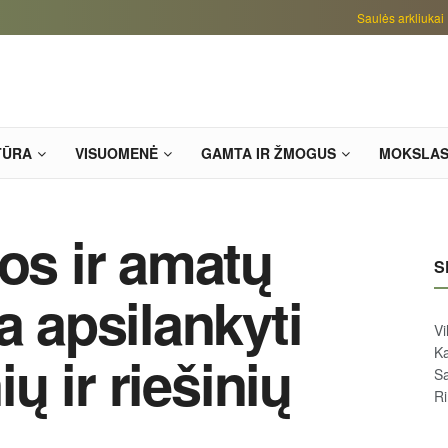
Saulės arkliukai
TŪRA
VISUOMENĖ
GAMTA IR ŽMOGUS
MOKSLA
ros ir amatų
S
a apsilankyti
Vi
Ka
ių ir riešinių
Sa
R