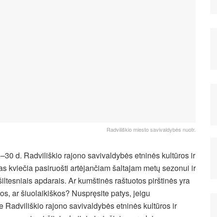
Radviliškio miesto savivaldybės nuotr.
–30 d. Radviliškio rajono savivaldybės etninės kultūros ir
s kviečia pasiruošti artėjančiam šaltajam metų sezonui ir
šiltesniais apdarais. Ar kumštinės raštuotos pirštinės yra
s, ar šiuolaikiškos? Nuspręsite patys, jeigu
e Radviliškio rajono savivaldybės etninės kultūros ir