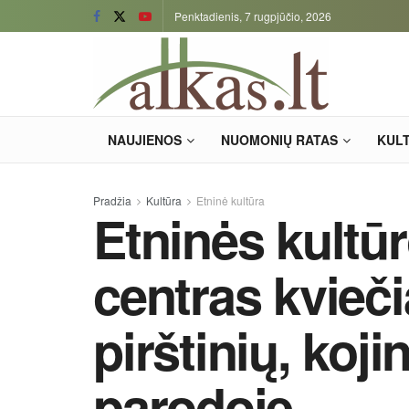
Penktadienis, 7 rugpjūčio, 2026
NAUJIENOS
NUOMONIŲ RATAS
KUL
Pradžia
Kultūra
Etninė kultūra
Etninės kultū
centras kvieči
pirštinių, kojin
parodoje