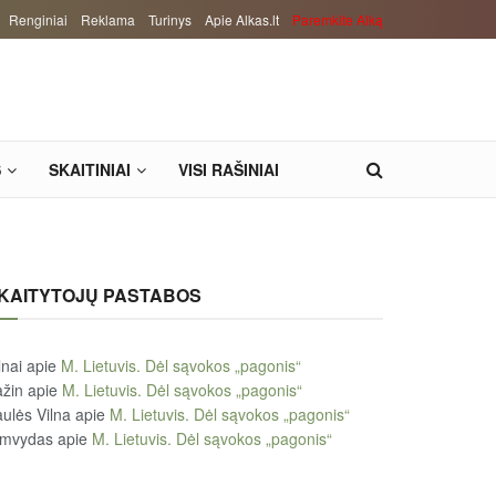
Renginiai
Reklama
Turinys
Apie Alkas.lt
Paremkite Alką
S
SKAITINIAI
VISI RAŠINIAI
KAITYTOJŲ PASTABOS
lnai
apie
M. Lietuvis. Dėl sąvokos „pagonis“
žin
apie
M. Lietuvis. Dėl sąvokos „pagonis“
ulės Vilna
apie
M. Lietuvis. Dėl sąvokos „pagonis“
imvydas
apie
M. Lietuvis. Dėl sąvokos „pagonis“