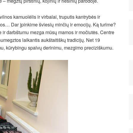
 – megztų pirštinių, kojinių ir riešinių parodoje.
vilnos kamuolėlis ir virbalai, truputis kantrybės ir
jos… Dar įpinkime šviesių minčių ir emocijų. Ką turime?
ile ir darbštumu mezga mūsų mamos ir močiutės. Centre
megztos laikantis aukštaitiškų tradicijų. Net 19
mu, kūrybingu spalvų derinimu, mezgimo preciziškumu.