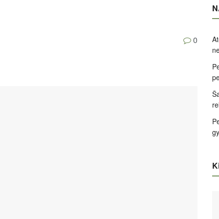
N
At
0
ne
Pe
pe
Ša
re
Pe
g
Ki