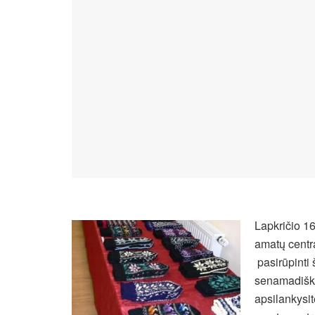
Lapkričio 16
amatų centra
pasirūpinti 
senamadiško
apsilankysit