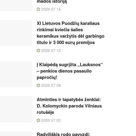
mados istoriją
2026 07 14
XI Lietuvos Puodžių karaliaus
rinkimai kviečia šalies
keramikus varžytis dėl garbingo
titulo ir 3 000 eurų premijos
2026 07 12
Į Klaipėdą sugrįžta „Lauksnos“
– penkios dienos pasaulio
papročių!
2026 07 08
Atminties ir tapatybės ženklai:
D. Kolomyckio paroda Vilniaus
rotušėje
2026 07 02
Radviliškis rodo pavyzdį: