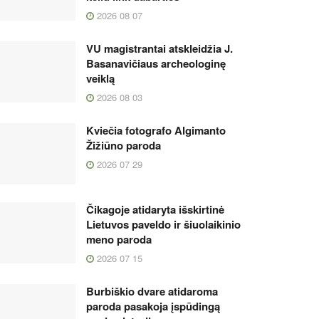
2026 08 07
VU magistrantai atskleidžia J.
Basanavičiaus archeologinę
veiklą
2026 08 03
Kviečia fotografo Algimanto
Žižiūno paroda
2026 07 29
Čikagoje atidaryta išskirtinė
Lietuvos paveldo ir šiuolaikinio
meno paroda
2026 07 15
Burbiškio dvare atidaroma
paroda pasakoja įspūdingą