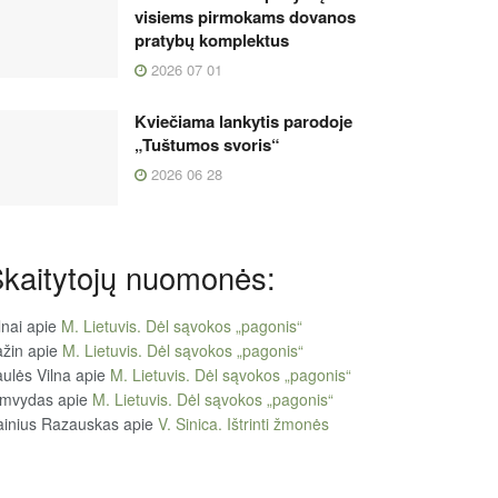
visiems pirmokams dovanos
pratybų komplektus
2026 07 01
Kviečiama lankytis parodoje
„Tuštumos svoris“
2026 06 28
kaitytojų nuomonės:
lnai
apie
M. Lietuvis. Dėl sąvokos „pagonis“
žin
apie
M. Lietuvis. Dėl sąvokos „pagonis“
ulės Vilna
apie
M. Lietuvis. Dėl sąvokos „pagonis“
imvydas
apie
M. Lietuvis. Dėl sąvokos „pagonis“
ainius Razauskas
apie
V. Sinica. Ištrinti žmonės