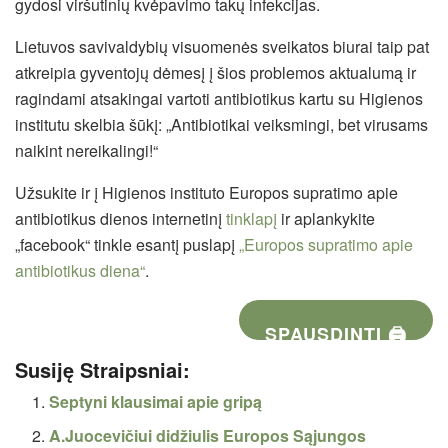
gydosi viršutinių kvėpavimo takų infekcijas.
Lietuvos savivaldybių visuomenės sveikatos biurai taip pat
atkreipia gyventojų dėmesį į šios problemos aktualumą ir
ragindami atsakingai vartoti antibiotikus kartu su Higienos
institutu skelbia šūkį: „Antibiotikai veiksmingi, bet virusams
naikint nereikalingi!“
Užsukite ir į Higienos instituto Europos supratimo apie
antibiotikus dienos internetinį
tinklapį
ir aplankykite
„facebook“ tinkle esantį puslapį
„Europos supratimo apie
antibiotikus diena“
.
SPAUSDINTI 🖨
Susiję Straipsniai:
Septyni klausimai apie gripą
A.Juocevičiui didžiulis Europos Sąjungos