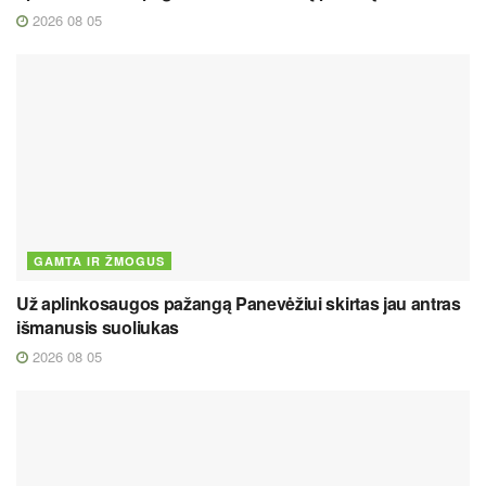
2026 08 05
GAMTA IR ŽMOGUS
Už aplinkosaugos pažangą Panevėžiui skirtas jau antras
išmanusis suoliukas
2026 08 05