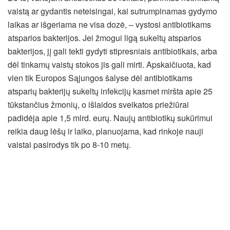
vaistą ar gydantis neteisingai, kai sutrumpinamas gydymo
laikas ar išgeriama ne visa dozė, – vystosi antibiotikams
atsparios bakterijos. Jei žmogui ligą sukeltų atsparios
bakterijos, jį gali tekti gydyti stipresniais antibiotikais, arba
dėl tinkamų vaistų stokos jis gali mirti. Apskaičiuota, kad
vien tik Europos Sąjungos šalyse dėl antibiotikams
atsparių bakterijų sukeltų infekcijų kasmet miršta apie 25
tūkstančius žmonių, o išlaidos sveikatos priežiūrai
padidėja apie 1,5 mlrd. eurų. Naujų antibiotikų sukūrimui
reikia daug lėšų ir laiko, planuojama, kad rinkoje nauji
vaistai pasirodys tik po 8-10 metų.