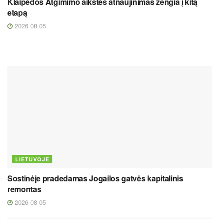
Klaipėdos Atgimimo aikštės atnaujinimas žengia į kitą
etapą
2026 08 05
LIETUVOJE
Sostinėje pradedamas Jogailos gatvės kapitalinis
remontas
2026 08 05