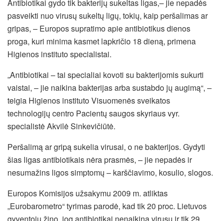
Antibiotikai gydo tik bakterijų sukeltas ligas,– jie nepadės
pasveikti nuo virusų sukeltų ligų, tokių, kaip peršalimas ar
gripas, – Europos supratimo apie antibiotikus dienos
proga, kuri minima kasmet lapkričio 18 dieną, primena
Higienos instituto specialistai.
„Antibiotikai – tai specialiai kovoti su bakterijomis sukurti
vaistai, – jie naikina bakterijas arba sustabdo jų augimą“, –
teigia Higienos instituto Visuomenės sveikatos
technologijų centro Pacientų saugos skyriaus vyr.
specialistė Akvilė Sinkevičiūtė.
Peršalimą ar gripą sukelia virusai, o ne bakterijos. Gydyti
šias ligas antibiotikais nėra prasmės, – jie nepadės ir
nesumažins ligos simptomų – karščiavimo, kosulio, slogos.
Europos Komisijos užsakymu 2009 m. atliktas
„Eurobarometro“ tyrimas parodė, kad tik 20 proc. Lietuvos
gyventojų žino, jog antibiotikai nenaikina virusų ir tik 29