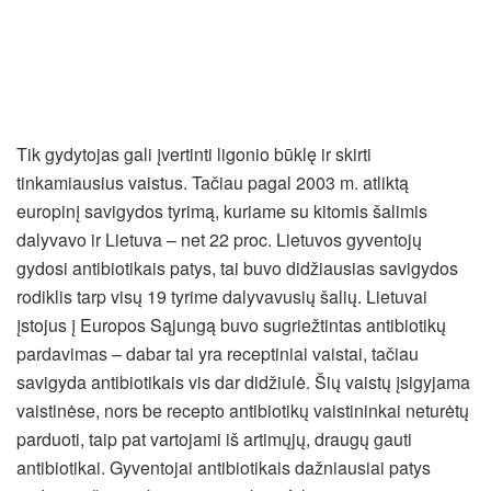
Tik gydytojas gali įvertinti ligonio būklę ir skirti
tinkamiausius vaistus. Tačiau pagal 2003 m. atliktą
europinį savigydos tyrimą, kuriame su kitomis šalimis
dalyvavo ir Lietuva – net 22 proc. Lietuvos gyventojų
gydosi antibiotikais patys, tai buvo didžiausias savigydos
rodiklis tarp visų 19 tyrime dalyvavusių šalių. Lietuvai
įstojus į Europos Sąjungą buvo sugriežtintas antibiotikų
pardavimas – dabar tai yra receptiniai vaistai, tačiau
savigyda antibiotikais vis dar didžiulė. Šių vaistų įsigyjama
vaistinėse, nors be recepto antibiotikų vaistininkai neturėtų
parduoti, taip pat vartojami iš artimųjų, draugų gauti
antibiotikai. Gyventojai antibiotikais dažniausiai patys