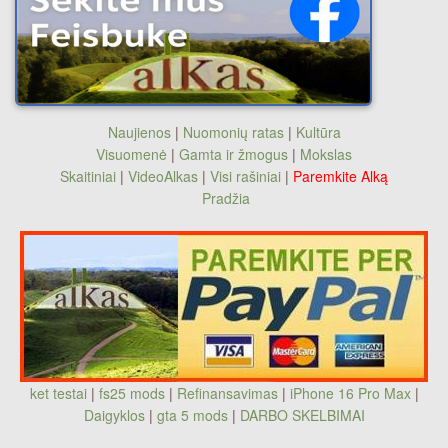
Naujienos
|
Nuomonių ratas
|
Kultūra
Visuomenė
|
Gamta ir žmogus
|
Mokslas
Skaitiniai
|
VideoAlkas
|
Visi rašiniai
|
Paremkite Alką
Pradžia
ket testai
|
fs25 mods
|
Refinansavimas
|
iPhone 16 Pro Max
|
Daigyklos
|
gta 5 mods
|
DARBO SKELBIMAI