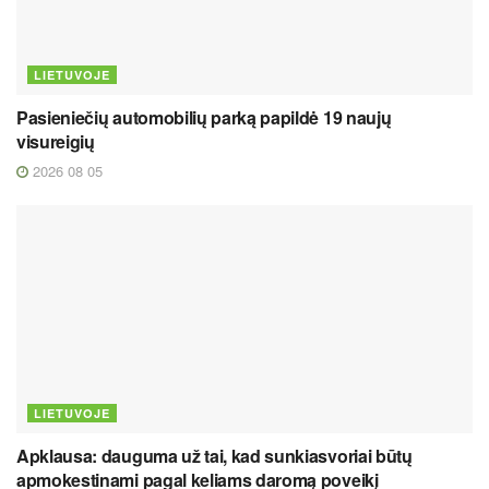
LIETUVOJE
Pasieniečių automobilių parką papildė 19 naujų
visureigių
2026 08 05
LIETUVOJE
Apklausa: dauguma už tai, kad sunkiasvoriai būtų
apmokestinami pagal keliams daromą poveikį