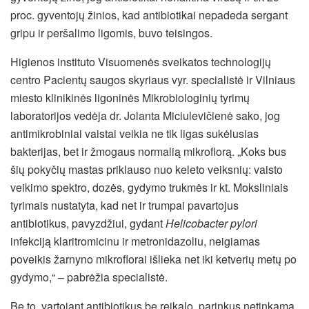
proc. gyventojų žinios, kad antibiotikai nepadeda sergant
gripu ir peršalimo ligomis, buvo teisingos.
Higienos instituto Visuomenės sveikatos technologijų
centro Pacientų saugos skyriaus vyr. specialistė ir Vilniaus
miesto klinikinės ligoninės Mikrobiologinių tyrimų
laboratorijos vedėja dr. Jolanta Miciulevičienė sako, jog
antimikrobiniai vaistai veikia ne tik ligas sukėlusias
bakterijas, bet ir žmogaus normalią mikroflorą. „Koks bus
šių pokyčių mastas priklauso nuo keleto veiksnių: vaisto
veikimo spektro, dozės, gydymo trukmės ir kt. Moksliniais
tyrimais nustatyta, kad net ir trumpai pavartojus
antibiotikus, pavyzdžiui, gydant
Helicobacter pylori
infekciją klaritromicinu ir metronidazoliu, neigiamas
poveikis žarnyno mikroflorai išlieka net iki ketverių metų po
gydymo,“ – pabrėžia specialistė.
Be to, vartojant antibiotikus be reikalo, parinkus netinkamą