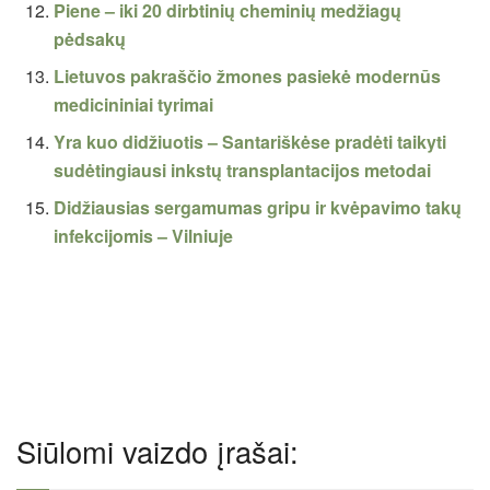
Piene – iki 20 dirbtinių cheminių medžiagų
pėdsakų
Lietuvos pakraščio žmones pasiekė modernūs
medicininiai tyrimai
Yra kuo didžiuotis – Santariškėse pradėti taikyti
sudėtingiausi inkstų transplantacijos metodai
Didžiausias sergamumas gripu ir kvėpavimo takų
infekcijomis – Vilniuje
Siūlomi vaizdo įrašai: