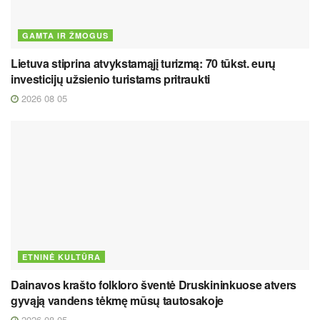
GAMTA IR ŽMOGUS
Lietuva stiprina atvykstamąjį turizmą: 70 tūkst. eurų
investicijų užsienio turistams pritraukti
2026 08 05
ETNINĖ KULTŪRA
Dainavos krašto folkloro šventė Druskininkuose atvers
gyvąją vandens tėkmę mūsų tautosakoje
2026 08 05