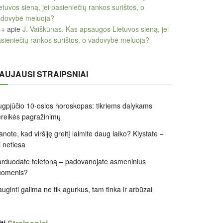
etuvos sieną, jei pasieniečių rankos surištos, o
adovybė meluoja?
++
apie
J. Vaiškūnas. Kas apsaugos Lietuvos sieną, jei
sieniečių rankos surištos, o vadovybė meluoja?
AUJAUSI STRAIPSNIAI
gpjūčio 10-osios horoskopas: tikriems dalykams
reikės pagražinimų
note, kad viršiję greitį laimite daug laiko? Klystate −
i netiesa
rduodate telefoną – padovanojate asmeninius
uomenis?
uginti galima ne tik agurkus, tam tinka ir arbūzai