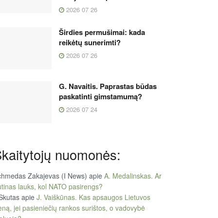
2026 07 26
Širdies permušimai: kada
reikėtų sunerimti?
2026 07 26
G. Navaitis. Paprastas būdas
paskatinti gimstamumą?
2026 07 24
kaitytojų nuomonės:
chmedas Zakajevas (I News)
apie
A. Medalinskas. Ar
tinas lauks, kol NATO pasirengs?
Skutas
apie
J. Vaiškūnas. Kas apsaugos Lietuvos
eną, jei pasieniečių rankos surištos, o vadovybė