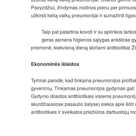
Pavyzdžiui, žindymas motinos pienu per pirmuo
užkirsti kelią vaikų pneumonijai ir sumažinti ligo
Taip pat patartina kovoti ir su aplinkos taršos
geras asmens higienos sąlygas ankštose g
priemonė, kiekvieną dieną skiriami antibiotikai 
Ekonominės išlaidos
Tyrimai parodė, kad tinkama pneumonijos profilak
gyvenimų. Tinkamas pneumonijos gydymas gali ap
Gydymo išlaidos antibiotikais visiems pneumoni
skurdžiausiose pasaulio šalyse) siekia apie 600 
antibiotikais ir sveikatos priežiūros darbuotojų 