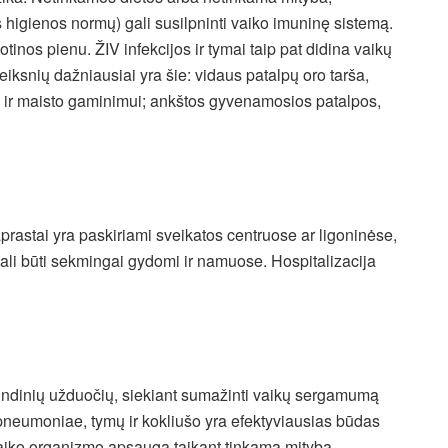
higienos normų) gali susilpninti vaiko imuninę sistemą.
inos pienu. ŽIV infekcijos ir tymai taip pat didina vaikų
eiksnių dažniausiai yra šie: vidaus patalpų oro tarša,
i ir maisto gaminimui; ankštos gyvenamosios patalpos,
prastai yra paskiriami sveikatos centruose ar ligoninėse,
ali būti sekmingai gydomi ir namuose. Hospitalizacija
indinių užduočių, siekiant sumažinti vaikų sergamumą
pneumoniae, tymų ir kokliušo yra efektyviausias būdas
 vaiko organizmo apsaugą taikant tinkamą mitybą.