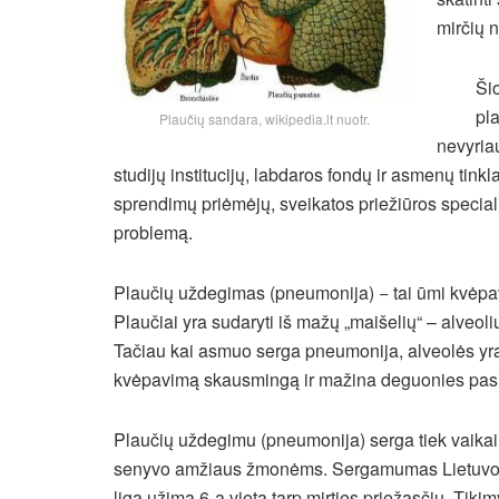
mirčių n
Ši
pla
Plaučių sandara, wikipedia.lt nuotr.
nevyria
studijų institucijų, labdaros fondų ir asmenų tinkl
sprendimų priėmėjų, sveikatos priežiūros specia
problemą.
Plaučių uždegimas (pneumonija) − tai ūmi kvėpavi
Plaučiai yra sudaryti iš mažų „maišelių“ – alveol
Tačiau kai asmuo serga pneumonija, alveolės yra 
kvėpavimą skausmingą ir mažina deguonies pas
Plaučių uždegimu (pneumonija) serga tiek vaikai, 
senyvo amžiaus žmonėms. Sergamumas Lietuvoje y
liga užima 6-ą vietą tarp mirties priežasčių. Tik