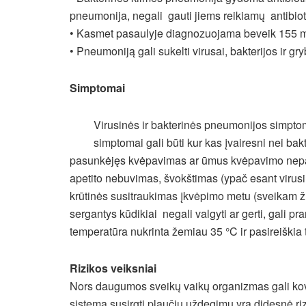
pneumonija, negali gauti jiems reikiamų antibiot
• Kasmet pasaulyje diagnozuojama beveik 155 mi
• Pneumoniją gali sukelti virusai, bakterijos ir gry
Simptomai
Virusinės ir bakterinės pneumonijos simpto
simptomai gali būti kur kas įvairesni nei b
pasunkėjęs kvėpavimas ar ūmus kvėpavimo nepa
apetito nebuvimas, švokštimas (ypač esant virusi
krūtinės susitraukimas įkvėpimo metu (sveikam žm
sergantys kūdikiai negali valgyti ar gerti, gali p
temperatūra nukrinta žemiau 35 °C ir pasireiškia t
Rizikos veiksniai
Nors daugumos sveikų vaikų organizmas gali kovot
sistema susirgti plaučių uždegimu yra didesnė r