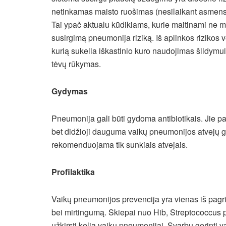
netinkamas maisto ruošimas (nesilaikant asmens 
Tai ypač aktualu kūdikiams, kurie maitinami ne mot
susirgimą pneumonija riziką. Iš aplinkos rizikos v
kurią sukelia iškastinio kuro naudojimas šildymu
tėvų rūkymas.
Gydymas
Pneumonija gali būti gydoma antibiotikais. Jie pa
bet didžioji dauguma vaikų pneumonijos atvejų g
rekomenduojama tik sunkiais atvejais.
Profilaktika
Vaikų pneumonijos prevencija yra vienas iš pagr
bei mirtingumą. Skiepai nuo Hib, Streptococcus 
užkirsti kelią vaikų pneumonijai. Svarbu gerinti