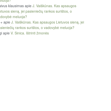
eluoja?
ivus klausimas
apie
J. Vaiškūnas. Kas apsaugos
etuvos sieną, jei pasieniečių rankos surištos, o
adovybė meluoja?
++
apie
J. Vaiškūnas. Kas apsaugos Lietuvos sieną, jei
sieniečių rankos surištos, o vadovybė meluoja?
gi
apie
V. Sinica. Ištrinti žmonės