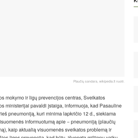
Ki
Plaučių sandara, wikipedia.lt nuotr.
os mokymo ir ligų prevencijos centras, Sveikatos
s ministerijai pavaldi įstaiga, informuoja, kad Pasauline
rieš pneumoniją, kuri minima lapkričio 12 d., siekiama
 visuomenės informuotumą apie − pneumoniją (plaučių
ą), kaip aktualią visuomenės sveikatos problemą ir
 šios ligos prevenciją, kad būtų išvengta milijonų vaikų