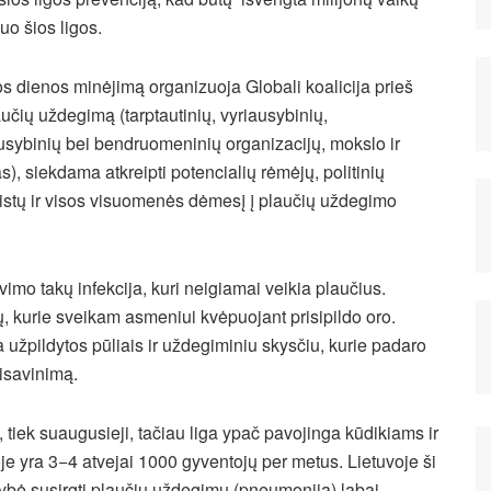
uo šios ligos.
os dienos minėjimą organizuoja Globali koalicija prieš
učių uždegimą (tarptautinių, vyriausybinių,
usybinių bei bendruomeninių organizacijų, mokslo ir
as), siekdama atkreipti potencialių rėmėjų, politinių
listų ir visos visuomenės dėmesį į plaučių uždegimo
mo takų infekcija, kuri neigiamai veikia plaučius.
ių, kurie sveikam asmeniui kvėpuojant prisipildo oro.
užpildytos pūliais ir uždegiminiu skysčiu, kurie padaro
isavinimą.
tiek suaugusieji, tačiau liga ypač pavojinga kūdikiams ir
ra 3−4 atvejai 1000 gyventojų per metus. Lietuvoje ši
imybė susirgti plaučių uždegimu (pneumonija) labai