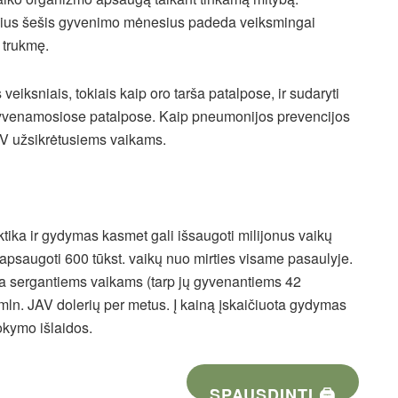
sius šešis gyvenimo mėnesius padeda veiksmingai
s trukmę.
 veiksniais, tokiais kaip oro tarša patalpose, ir sudaryti
yvenamosiose patalpose. Kaip pneumonijos prevencijos
ŽIV užsikrėtusiems vaikams.
tika ir gydymas kasmet gali išsaugoti milijonus vaikų
saugoti 600 tūkst. vaikų nuo mirties visame pasaulyje.
ja sergantiems vaikams (tarp jų gyvenantiems 42
mln. JAV dolerių per metus. Į kainą įskaičiuota gydymas
mokymo išlaidos.
SPAUSDINTI 🖨