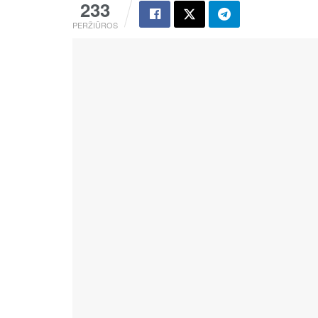
233
PERŽIŪROS