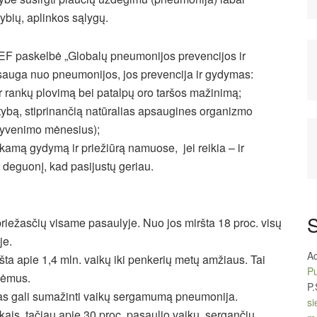
bių, aplinkos sąlygų.
CEF paskelbė „Globalų pneumonijos prevencijos ir
psauga nuo pneumonijos, jos prevencija ir gydymas:
r rankų plovimą bei patalpų oro taršos mažinimą;
itybą, stiprinančią natūralias apsaugines organizmo
 gyvenimo mėnesius);
nkamą gydymą ir priežiūrą namuose, jei reikia – ir
ir deguonį, kad pasijustų geriau.
S
priežasčių visame pasaulyje. Nuo jos miršta 18 proc. visų
je.
A
a apie 1,4 mln. vaikų iki penkerių metų amžiaus. Tai
Pu
aėmus.
P.
imas gali sumažinti vaikų sergamumą pneumonija.
si
ais, tačiau apie 30 proc. pasaulio vaikų, sergančių