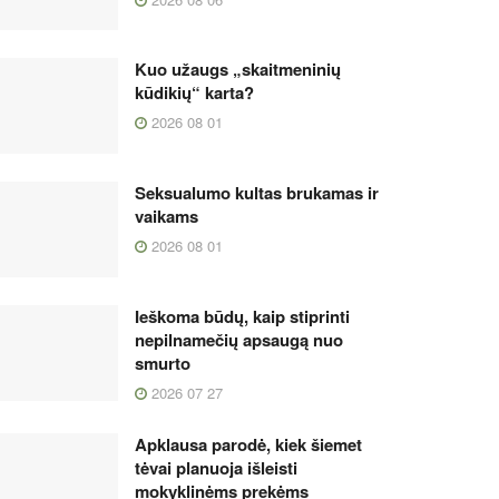
Kuo užaugs „skaitmeninių
kūdikių“ karta?
2026 08 01
Seksualumo kultas brukamas ir
vaikams
2026 08 01
Ieškoma būdų, kaip stiprinti
nepilnamečių apsaugą nuo
smurto
2026 07 27
Apklausa parodė, kiek šiemet
tėvai planuoja išleisti
mokyklinėms prekėms