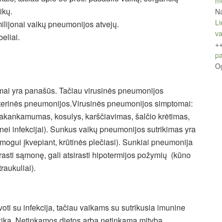
m
ikų.
Na
Li
lijonai vaikų pneumonijos atvejų.
v
beliai.
+
pa
O
mai yra panašūs. Tačiau virusinės pneumonijos
akterinės pneumonijos.Virusinės pneumonijos simptomai:
kankamumas, kosulys, karščiavimas, šalčio krėtimas,
nei infekcijai). Sunkus vaikų pneumonijos sutrikimas yra
ogui įkvepiant, krūtinės plečiasi). Sunkiai pneumonija
rarasti sąmonę, gali atsirasti hipotermijos požymių (kūno
raukuliai).
i su infekcija, tačiau vaikams su sutrikusia imunine
izika. Netinkamos dietos arba netinkama mityba,