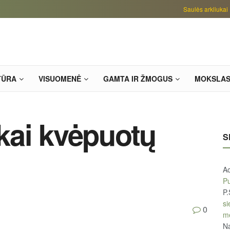
Saulės arkliukai
TŪRA
VISUOMENĖ
GAMTA IR ŽMOGUS
MOKSLA
kai kvėpuotų
S
A
Pu
P.
si
0
m
Na