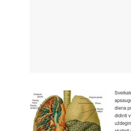
Sveikat
apsaugo
diena p
didinti
uždegim
skatinti