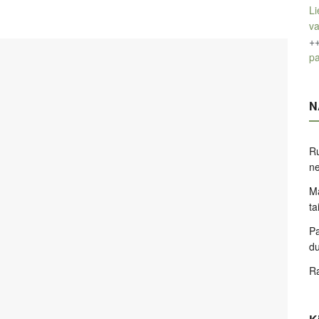
Li
v
+
pa
N
Ru
ne
Ma
ta
Pa
d
Ra