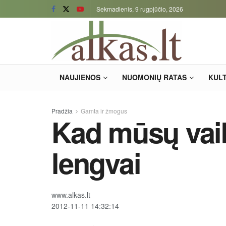
Sekmadienis, 9 rugpjūčio, 2026
NAUJIENOS
NUOMONIŲ RATAS
KUL
Pradžia
Gamta ir žmogus
Kad mūsų vai
lengvai
www.alkas.lt
2012-11-11 14:32:14