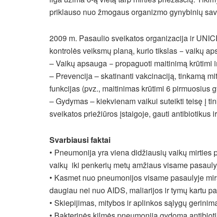
priklauso nuo žmogaus organizmo gynybinių savy
2009 m. Pasaulio sveikatos organizacija ir UNI
kontrolės veiksmų planą, kurio tikslas − vaikų a
– Vaikų apsauga − propaguoti maitinimą krūtimi i
– Prevencija – skatinanti vakcinaciją, tinkamą m
funkcijas (pvz., maitinimas krūtimi 6 pirmuosius
– Gydymas – kiekvienam vaikui suteikti teisę į ti
sveikatos priežiūros įstaigoje, gauti antibiotikus 
Svarbiausi faktai
• Pneumonija yra viena didžiausių vaikų mirties 
vaikų iki penkerių metų amžiaus visame pasauly
• Kasmet nuo pneumonijos visame pasaulyje miršt
daugiau nei nuo AIDS, maliarijos ir tymų kartu p
• Skiepijimas, mitybos ir aplinkos sąlygų gerin
• Bakterinės kilmės pneumonija gydoma antibiotik