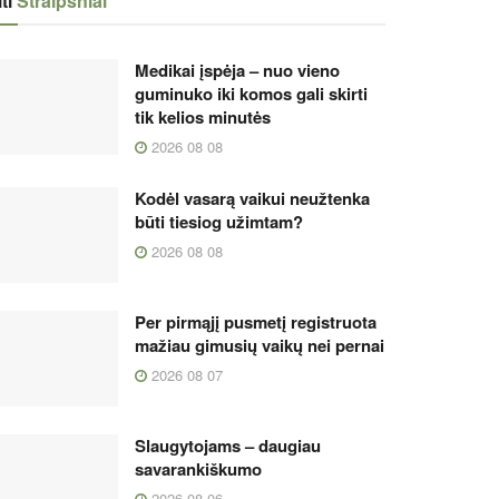
ti
Straipsniai
Medikai įspėja – nuo vieno
guminuko iki komos gali skirti
tik kelios minutės
2026 08 08
Kodėl vasarą vaikui neužtenka
būti tiesiog užimtam?
2026 08 08
Per pirmąjį pusmetį registruota
mažiau gimusių vaikų nei pernai
2026 08 07
Slaugytojams – daugiau
savarankiškumo
2026 08 06