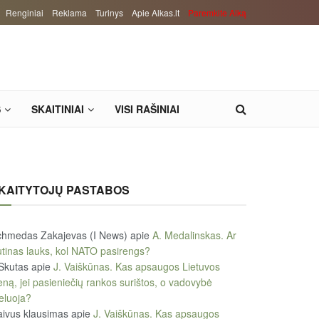
Renginiai
Reklama
Turinys
Apie Alkas.lt
Paremkite Alką
S
SKAITINIAI
VISI RAŠINIAI
KAITYTOJŲ PASTABOS
chmedas Zakajevas (I News)
apie
A. Medalinskas. Ar
tinas lauks, kol NATO pasirengs?
Skutas
apie
J. Vaiškūnas. Kas apsaugos Lietuvos
eną, jei pasieniečių rankos surištos, o vadovybė
eluoja?
ivus klausimas
apie
J. Vaiškūnas. Kas apsaugos