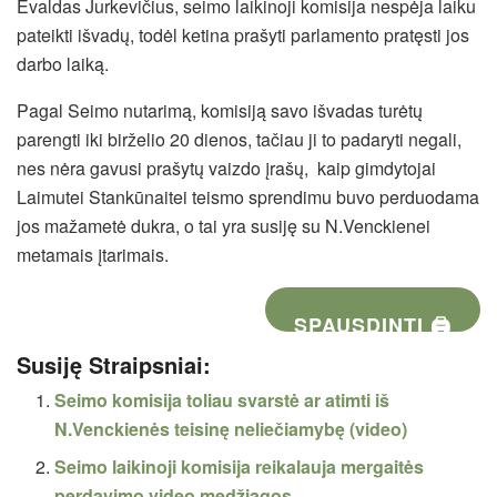
Evaldas Jurkevičius, seimo laikinoji komisija nespėja laiku
pateikti išvadų, todėl ketina prašyti parlamento pratęsti jos
darbo laiką.
Pagal Seimo nutarimą, komisiją savo išvadas turėtų
parengti iki birželio 20 dienos, tačiau ji to padaryti negali,
nes nėra gavusi prašytų vaizdo įrašų, kaip gimdytojai
Laimutei Stankūnaitei teismo sprendimu buvo perduodama
jos mažametė dukra, o tai yra susiję su N.Venckienei
metamais įtarimais.
SPAUSDINTI 🖨
Susiję Straipsniai:
Seimo komisija toliau svarstė ar atimti iš
N.Venckienės teisinę neliečiamybę (video)
Seimo laikinoji komisija reikalauja mergaitės
perdavimo video medžiagos