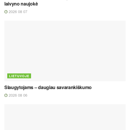
laivyno naujokė
2026 08 07
LIETUVOJE
Slaugytojams – daugiau savarankiškumo
2026 08 06