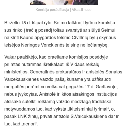
Komisija posėdžiauja | Alkas.lt nuotr.
Birželio 15 d. iš pat ryto Seimo laikinoji tyrimo komisija
susirinko į trečią posėdį toliau svarstyti ar siūlyti Seimui
naikinti Kauno apygardos teismo Civilinių bylų skyriaus
teisėjos Neringos Venckienės teisinę neliečiamybę.
Vakar paaiškėjo, kad praeitame komisijos posėdyje
priimtas nutarimas išreikalauti iš Vidaus reikalų
ministerijos, Generalinės prokuratūros ir antstolės Sonatos
Vaicekauskienės vaizdo įrašą, kuriame yra užfiksuoti
mergaitės perėmimo veiksmai gegužės 17 d. Garliavoje,
nebus įvykdytas. Antstolė ir kitos atsakingos institucijos
atsisakė suteikti reikiamą vaizdo medžiagą tradiciškai
motyvuodamos tuo, kad vyksta „ikiteisminiai tyrimai“,
o,
pasak LNK žinių, privati antstolė S.Vaicekauskienė dar ir
tuo, kad „nenori“.