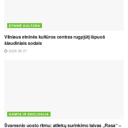
ETNINĖ KULTŪRA
Vilniaus etninės kultūros centras rugpjūtį išpuoš
šiaudiniais sodais
2026 08 07
GAMTA IR EKOLOGIJA
Švaresnio uosto ritmu: atliekų surinkimo laivas „Rasa“ –