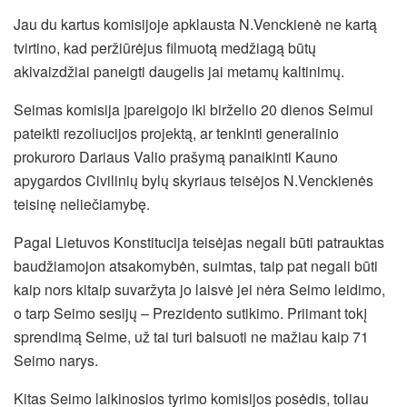
Jau du kartus komisijoje apklausta N.Venckienė ne kartą
tvirtino, kad peržiūrėjus filmuotą medžiagą būtų
akivaizdžiai paneigti daugelis jai metamų kaltinimų.
Seimas komisija įpareigojo iki birželio 20 dienos Seimui
pateikti rezoliucijos projektą, ar tenkinti generalinio
prokuroro Dariaus Valio prašymą panaikinti Kauno
apygardos Civilinių bylų skyriaus teisėjos N.Venckienės
teisinę neliečiamybę.
Pagal Lietuvos Konstitucija teisėjas negali būti patrauktas
baudžiamojon atsakomybėn, suimtas, taip pat negali būti
kaip nors kitaip suvaržyta jo laisvė jei nėra Seimo leidimo,
o tarp Seimo sesijų – Prezidento sutikimo. Priimant tokį
sprendimą Seime, už tai turi balsuoti ne mažiau kaip 71
Seimo narys.
Kitas Seimo laikinosios tyrimo komisijos posėdis, toliau