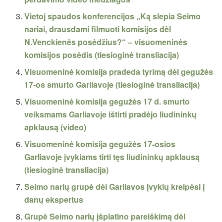
Vietoj spaudos konferencijos „Ką slepia Seimo
nariai, drausdami filmuoti komisijos dėl
N.Venckienės posėdžius?“ – visuomeninės
komisijos posėdis (tiesioginė transliacija)
Visuomeninė komisija pradeda tyrimą dėl gegužės
17-os smurto Garliavoje (tiesioginė transliacija)
Visuomeninė komisija gegužės 17 d. smurto
veiksmams Garliavoje ištirti pradėjo liudininkų
apklausą (video)
Visuomeninė komisija gegužės 17-osios
Garliavoje įvykiams tirti tęs liudininkų apklausą
(tiesioginė transliacija)
Seimo narių grupė dėl Garliavos įvykių kreipėsi į
danų ekspertus
Grupė Seimo narių įšplatino pareiškimą dėl