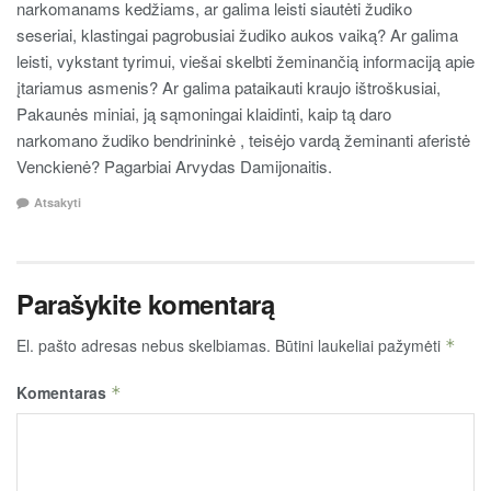
narkomanams kedžiams, ar galima leisti siautėti žudiko
seseriai, klastingai pagrobusiai žudiko aukos vaiką? Ar galima
leisti, vykstant tyrimui, viešai skelbti žeminančią informaciją apie
įtariamus asmenis? Ar galima pataikauti kraujo ištroškusiai,
Pakaunės miniai, ją sąmoningai klaidinti, kaip tą daro
narkomano žudiko bendrininkė , teisėjo vardą žeminanti aferistė
Venckienė? Pagarbiai Arvydas Damijonaitis.
Atsakyti
Parašykite komentarą
El. pašto adresas nebus skelbiamas.
Būtini laukeliai pažymėti
*
Komentaras
*