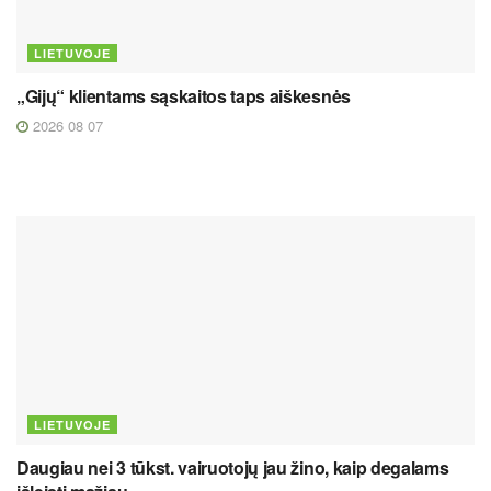
LIETUVOJE
„Gijų“ klientams sąskaitos taps aiškesnės
2026 08 07
LIETUVOJE
Daugiau nei 3 tūkst. vairuotojų jau žino, kaip degalams