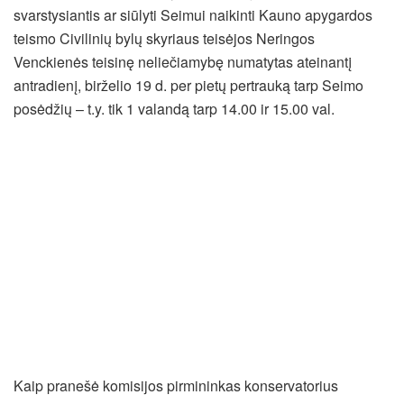
svarstysiantis ar siūlyti Seimui naikinti Kauno apygardos
teismo Civilinių bylų skyriaus teisėjos Neringos
Venckienės teisinę neliečiamybę numatytas ateinantį
antradienį, birželio 19 d. per pietų pertrauką tarp Seimo
posėdžių – t.y. tik 1 valandą tarp 14.00 ir 15.00 val.
Kaip pranešė komisijos pirmininkas konservatorius