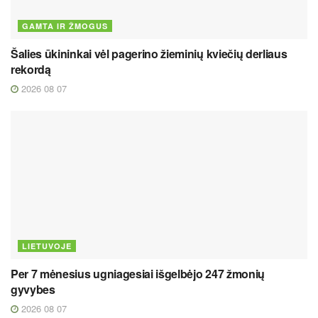
GAMTA IR ŽMOGUS
Šalies ūkininkai vėl pagerino žieminių kviečių derliaus
rekordą
2026 08 07
LIETUVOJE
Per 7 mėnesius ugniagesiai išgelbėjo 247 žmonių
gyvybes
2026 08 07