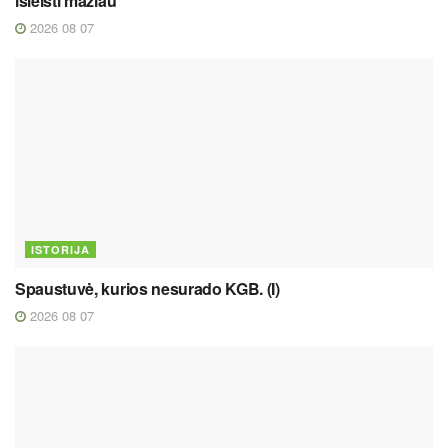
išleisti mažiau
2026 08 07
ISTORIJA
Spaustuvė, kurios nesurado KGB. (I)
2026 08 07