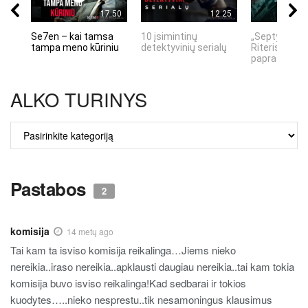
17:50
12:25
Se7en – kai tamsa
10 įsimintinų
„Septynių Ka
tampa meno kūriniu
detektyvinių serialų
Riteris" – kai
paprastumas
ALKO TURINYS
ALKO
TURINYS
Pastabos
2
komisija
14 metų ago
Tai kam ta isviso komisija reikalinga…Jiems nieko
nereikia..iraso nereikia..apklausti daugiau nereikia..tai kam tokia
komisija buvo isviso reikalinga!Kad sedbarai ir tokios
kuodytes…..nieko nesprestu..tik nesamoningus klausimus