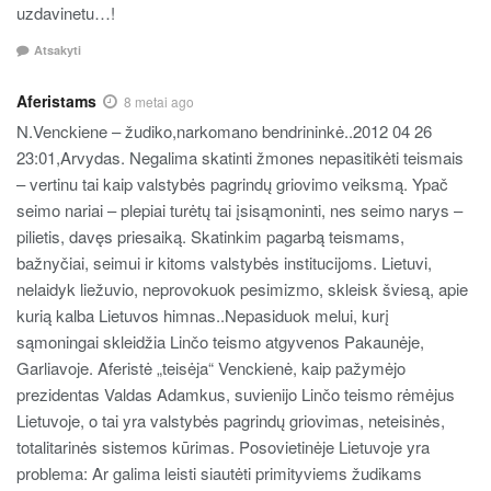
uzdavinetu…!
Atsakyti
Aferistams
8 metai ago
N.Venckiene – žudiko,narkomano bendrininkė..2012 04 26
23:01,Arvydas. Negalima skatinti žmones nepasitikėti teismais
– vertinu tai kaip valstybės pagrindų griovimo veiksmą. Ypač
seimo nariai – plepiai turėtų tai įsisąmoninti, nes seimo narys –
pilietis, davęs priesaiką. Skatinkim pagarbą teismams,
bažnyčiai, seimui ir kitoms valstybės institucijoms. Lietuvi,
nelaidyk liežuvio, neprovokuok pesimizmo, skleisk šviesą, apie
kurią kalba Lietuvos himnas..Nepasiduok melui, kurį
sąmoningai skleidžia Linčo teismo atgyvenos Pakaunėje,
Garliavoje. Aferistė „teisėja“ Venckienė, kaip pažymėjo
prezidentas Valdas Adamkus, suvienijo Linčo teismo rėmėjus
Lietuvoje, o tai yra valstybės pagrindų griovimas, neteisinės,
totalitarinės sistemos kūrimas. Posovietinėje Lietuvoje yra
problema: Ar galima leisti siautėti primityviems žudikams