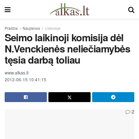
Pradžia
Naujienos
Lietuvoje
Seimo laikinoji komisija dėl
N.Venckienės neliečiamybės
tęsia darbą toliau
www.alkas.lt
2012-06-15 10:41:15
2