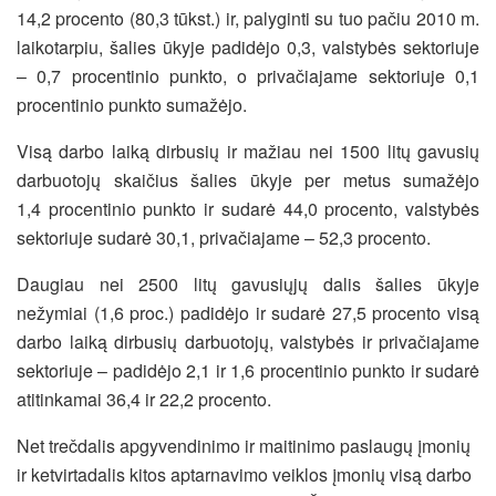
14,2 procento (80,3 tūkst.) ir, palyginti su tuo pačiu 2010 m.
laikotarpiu, šalies ūkyje padidėjo 0,3, valstybės sektoriuje
– 0,7 procentinio punkto, o privačiajame sektoriuje 0,1
procentinio punkto sumažėjo.
Visą darbo laiką dirbusių ir mažiau nei 1500 litų gavusių
darbuotojų skaičius šalies ūkyje per metus sumažėjo
1,4 procentinio punkto ir sudarė 44,0 procento, valstybės
sektoriuje sudarė 30,1, privačiajame – 52,3 procento.
Daugiau nei 2500 litų gavusiųjų dalis šalies ūkyje
nežymiai (1,6 proc.) padidėjo ir sudarė 27,5 procento visą
darbo laiką dirbusių darbuotojų, valstybės ir privačiajame
sektoriuje – padidėjo 2,1 ir 1,6 procentinio punkto ir sudarė
atitinkamai 36,4 ir 22,2 procento.
Net trečdalis apgyvendinimo ir maitinimo paslaugų įmonių
ir ketvirtadalis kitos aptarnavimo veiklos įmonių visą darbo