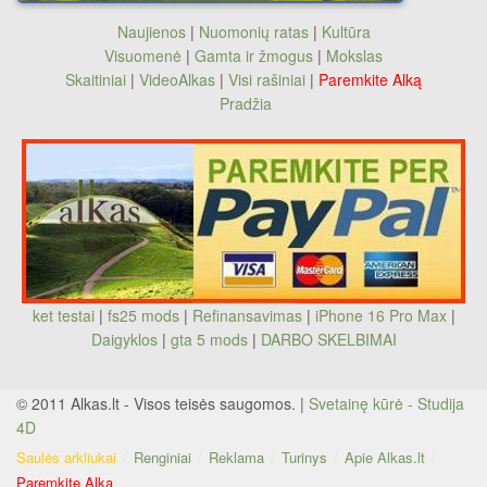
Naujienos
|
Nuomonių ratas
|
Kultūra
Visuomenė
|
Gamta ir žmogus
|
Mokslas
Skaitiniai
|
VideoAlkas
|
Visi rašiniai
|
Paremkite Alką
Pradžia
ket testai
|
fs25 mods
|
Refinansavimas
|
iPhone 16 Pro Max
|
Daigyklos
|
gta 5 mods
|
DARBO SKELBIMAI
© 2011 Alkas.lt - Visos teisės saugomos. |
Svetainę kūrė - Studija
4D
Saulės arkliukai
Renginiai
Reklama
Turinys
Apie Alkas.lt
Paremkite Alką