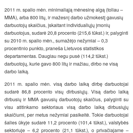
2011 m. spalio mėn. minimaliąją mėnesinę algą (toliau –
MMA), arba 800 litų, ir mažesnį darbo užmokestį gavusių
darbuotojų skaičius, įskaitant individualiųjų įmonių
darbuotojus, sudarė 20,8 procento (215,6 tūkst.) ir, palyginti
su 2010 m. spalio mėn., sumažėjo nežymiai – 0,3
procentinio punkto, praneša Lietuvos statistikos
departamentas. Daugiau negu pusė (114,2 tūkst.)
darbuotojų, kurie gavo 800 litų ir mažiau, dirbo ne visą
darbo laiką.
2011 m. spalio mėn. visą darbo laiką dirbę darbuotojai
sudarė 86,8 procento visų
dirbusiųjų. Visą darbo laiką
dirbusių ir MMA gavusių darbuotojų skaičius, palyginti su
visu atitinkamo sektoriaus visą darbo laiką dirbusiųjų
skaičiumi, per metus nežymiai pasikeitė. Tokie darbuotojai
šalies ūkyje sudarė 11,2 procento (101,4 tūkst.), valstybės
sektoriuje – 6,2 procento (21,1 tūkst.), o privačiajame –