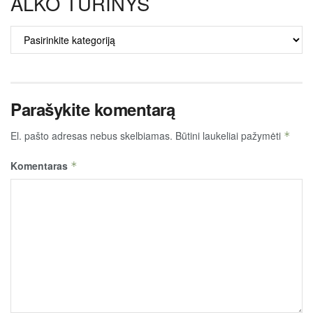
ALKO TURINYS
ALKO
TURINYS
Parašykite komentarą
El. pašto adresas nebus skelbiamas.
Būtini laukeliai pažymėti
*
Komentaras
*