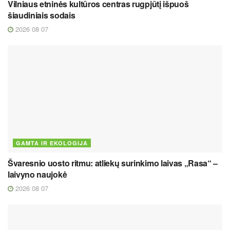
Vilniaus etninės kultūros centras rugpjūtį išpuoš
šiaudiniais sodais
2026 08 07
GAMTA IR EKOLOGIJA
Švaresnio uosto ritmu: atliekų surinkimo laivas „Rasa“ –
laivyno naujokė
2026 08 07