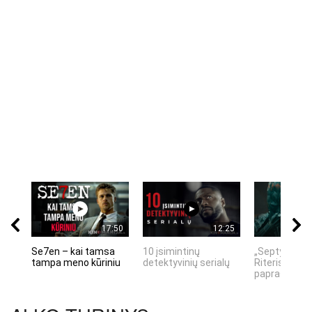
17:50
12:25
Se7en – kai tamsa
10 įsimintinų
„Septynių Ka
tampa meno kūriniu
detektyvinių serialų
Riteris" – kai
paprastumas