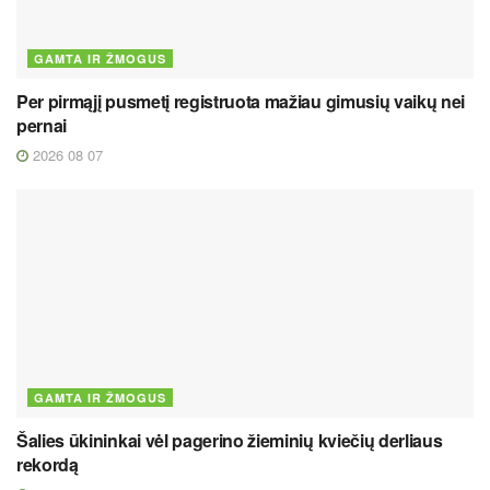
GAMTA IR ŽMOGUS
Per pirmąjį pusmetį registruota mažiau gimusių vaikų nei
pernai
2026 08 07
GAMTA IR ŽMOGUS
Šalies ūkininkai vėl pagerino žieminių kviečių derliaus
rekordą