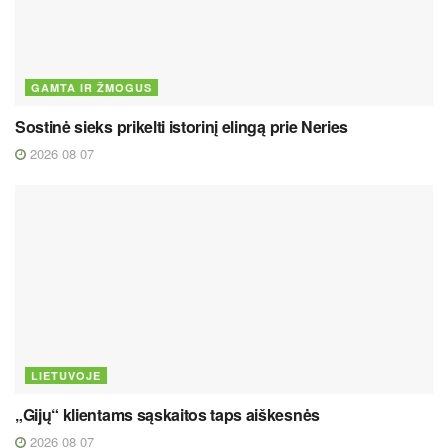
GAMTA IR ŽMOGUS
Sostinė sieks prikelti istorinį elingą prie Neries
2026 08 07
LIETUVOJE
„Gijų“ klientams sąskaitos taps aiškesnės
2026 08 07