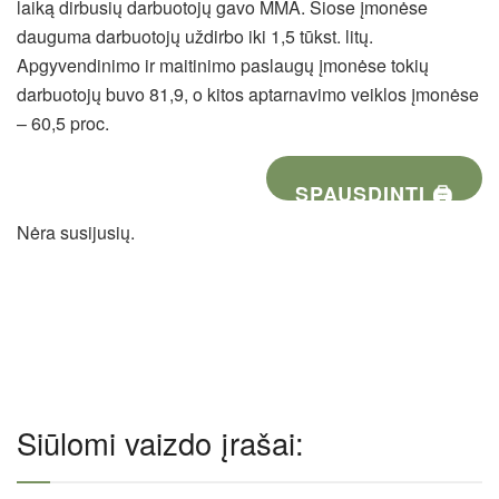
laiką dirbusių darbuotojų gavo MMA. Šiose įmonėse
dauguma darbuotojų uždirbo iki 1,5 tūkst. litų.
Apgyvendinimo ir maitinimo paslaugų įmonėse tokių
darbuotojų buvo 81,9, o kitos aptarnavimo veiklos įmonėse
– 60,5 proc.
SPAUSDINTI 🖨
Nėra susijusių.
Siūlomi vaizdo įrašai: