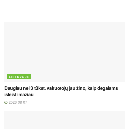
LIETUVOJE
Daugiau nei 3 tūkst. vairuotojų jau žino, kaip degalams
išleisti mažiau
2026 08 07