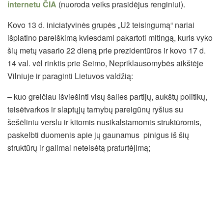
internetu ČIA
(nuoroda veiks prasidėjus renginiui).
Kovo 13 d. iniciatyvinės grupės „Už teisingumą“ nariai
išplatino pareiškimą kviesdami pakartoti mitingą, kuris vyko
šių metų vasario 22 dieną prie prezidentūros ir kovo 17 d.
14 val. vėl rinktis prie Seimo, Nepriklausomybės aikštėje
Vilniuje ir paraginti Lietuvos valdžią:
–
kuo greičiau išviešinti visų šalies partijų, aukštų politikų,
teisėtvarkos ir slaptųjų tarnybų pareigūnų ryšius su
šešėliniu verslu ir kitomis nusikalstamomis struktūromis,
paskelbti duomenis apie jų gaunamus pinigus iš šių
struktūrų ir galimai neteisėtą praturtėjimą;