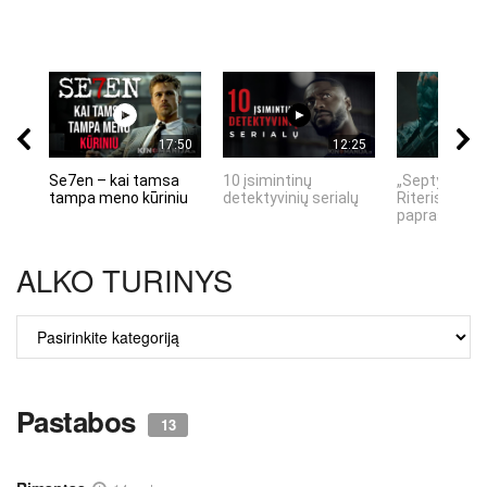
17:50
12:25
Se7en – kai tamsa
10 įsimintinų
„Septynių Ka
tampa meno kūriniu
detektyvinių serialų
Riteris" – kai
paprastumas
ALKO TURINYS
ALKO
TURINYS
Pastabos
13