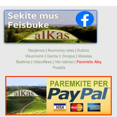
Naujienos
|
Nuomonių ratas
|
Kultūra
Visuomenė
|
Gamta ir žmogus
|
Mokslas
Skaitiniai
|
VideoAlkas
|
Visi rašiniai
|
Paremkite Alką
Pradžia