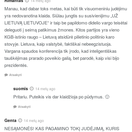
Rimantas
14 metų ago
Manau, kad dabar toks metas, kai būti tik visuomeniniu judėjimu
yra nedovanotina klaida. Siūlau jungtis su susivienijimu „UŽ
LIETUVĄ LIETUVOJE“ ir taip be papildomo didelio vargo teisėtai
deleguoti į seimą patikimus žmones. Kitos partijos yra vieno
KGB-istinio raugo – Lietuvą atsidūrė pilietinio politinio karo
stovyje. Lietuva, kaip valstybė, faktiškai nebeegzistuoja.
Vargana spaudos konferencija tik įrodo, kad inteligentiškas
tauškėjimas prarado poveikio galią, bet parodė, kaip visi bijo
prezidentės.
Atsakyti
suomis
14 metų ago
Pritariu. Puteikis vis dar klaidžioja po pūdymus. 🙂
Atsakyti
Genta
14 metų ago
NESĄMONĖS! KAS PAGAMINO TOKĮ JUDĖJIMĄ, KURIS