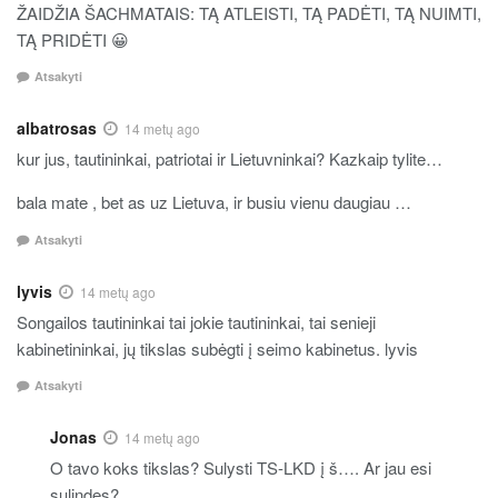
ŽAIDŽIA ŠACHMATAIS: TĄ ATLEISTI, TĄ PADĖTI, TĄ NUIMTI,
TĄ PRIDĖTI 😀
Atsakyti
albatrosas
14 metų ago
kur jus, tautininkai, patriotai ir Lietuvninkai? Kazkaip tylite…
bala mate , bet as uz Lietuva, ir busiu vienu daugiau …
Atsakyti
lyvis
14 metų ago
Songailos tautininkai tai jokie tautininkai, tai senieji
kabinetininkai, jų tikslas subėgti į seimo kabinetus. lyvis
Atsakyti
Jonas
14 metų ago
O tavo koks tikslas? Sulysti TS-LKD į š…. Ar jau esi
sulindęs?