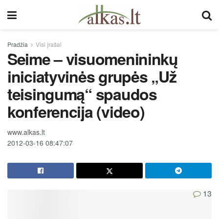
Pradžia
Visi įrašai
Seime – visuomenininkų
iniciatyvinės grupės „Už
teisingumą“ spaudos
konferencija (video)
www.alkas.lt
2012-03-16 08:47:07
13