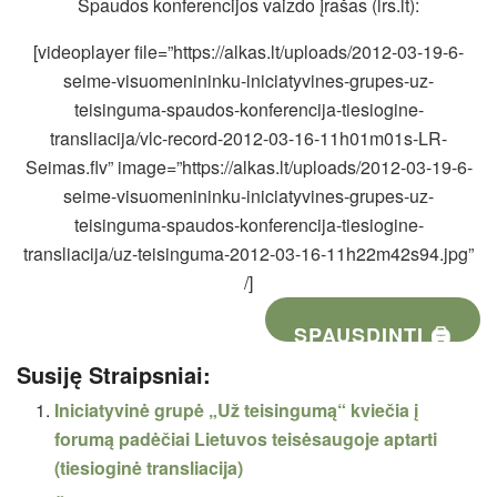
Spaudos konferencijos vaizdo įrašas (lrs.lt):
[videoplayer file=”https://alkas.lt/uploads/2012-03-19-6-
seime-visuomenininku-iniciatyvines-grupes-uz-
teisinguma-spaudos-konferencija-tiesiogine-
transliacija/vlc-record-2012-03-16-11h01m01s-LR-
Seimas.flv” image=”https://alkas.lt/uploads/2012-03-19-6-
seime-visuomenininku-iniciatyvines-grupes-uz-
teisinguma-spaudos-konferencija-tiesiogine-
transliacija/uz-teisinguma-2012-03-16-11h22m42s94.jpg”
/]
SPAUSDINTI 🖨
Susiję Straipsniai:
Iniciatyvinė grupė „Už teisingumą“ kviečia į
forumą padėčiai Lietuvos teisėsaugoje aptarti
(tiesioginė transliacija)