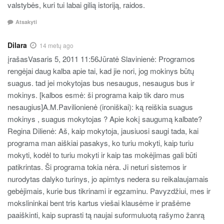
valstybės, kuri tui labai gilią istoriją, raidos.
Atsakyti
Dilara
14 metų ago
įrašasVasaris 5, 2011 11:56Jūratė Slavinienė: Programos
rengėjai daug kalba apie tai, kad jie nori, jog mokinys būtų
suagus. tad jei mokytojas bus nesaugus, nesaugus bus ir
mokinys. [kalbos esmė: ši programa kaip tik daro mus
nesaugius]A.M.Pavilionienė (ironiškai): ką reiškia suagus
mokinys , suagus mokytojas ? Apie kokį saugumą kalbate?
Regina Dilienė: Aš, kaip mokytoja, jausiuosi saugi tada, kai
programa man aiškiai pasakys, ko turiu mokyti, kaip turiu
mokyti, kodėl to turiu mokyti ir kaip tas mokėjimas gali būti
patikrintas. Ši programa tokia nėra. Ji neturi sistemos ir
nurodytas dalyko turinys, jo apimtys nedera su reikalaujamais
gebėjimais, kurie bus tikrinami ir egzaminu. Pavyzdžiui, mes ir
mokslininkai bent tris kartus viešai klausėme ir prašėme
paaiškinti, kaip suprasti tą naujai suformuluotą rašymo žanrą