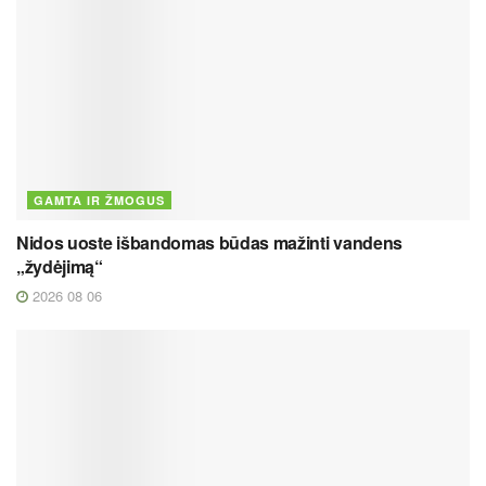
GAMTA IR ŽMOGUS
Nidos uoste išbandomas būdas mažinti vandens
„žydėjimą“
2026 08 06