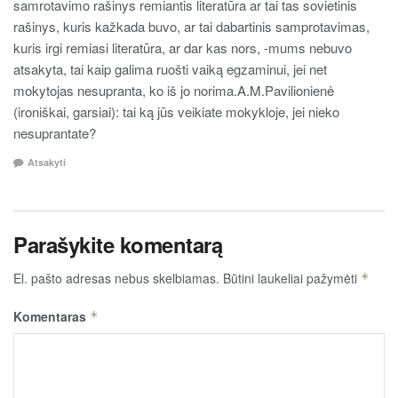
samrotavimo rašinys remiantis literatūra ar tai tas sovietinis
rašinys, kuris kažkada buvo, ar tai dabartinis samprotavimas,
kuris irgi remiasi literatūra, ar dar kas nors, -mums nebuvo
atsakyta, tai kaip galima ruošti vaiką egzaminui, jei net
mokytojas nesupranta, ko iš jo norima.A.M.Pavilionienė
(ironiškai, garsiai): tai ką jūs veikiate mokykloje, jei nieko
nesuprantate?
Atsakyti
Parašykite komentarą
El. pašto adresas nebus skelbiamas.
Būtini laukeliai pažymėti
*
Komentaras
*