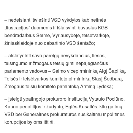
– nedelsiant išviešinti VSD vykdytos kabinetinės
„liustracijos“ duomenis ir išlaisvinti buvusius KGB
bendradarbius Seime, Vyriausybėje, teisėtvarkoje,
žiniasklaidoje nuo dabartinio VSD šantažo;
– atstatydinti savo pareigų nevykdančius, tiesos,
teisingumo ir žmogaus teisių ginti nepajėgiančius
parlamento vadovus – Seimo vicepirmininką Algį Čapliką,
Teisės ir teisėtvarkos komiteto pirmininką Stasį Šedbarą,
Žmogaus teisių komiteto pirmininką Arminą Lydeką;
– įsteigti ypatingojo prokuroro instituciją Vytauto Pociūno,
Kauno pedofilijos ir žudynių, Eglės Kusaitės, kitų galimų
VSD bei Generalinės prokuratūros nusikaltimų ir politinės
korupcijos byloms ištirti.