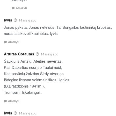
Atsakyti
lyvis
14 metų ago
Jonas pyksta, Jonas neteisus. Tai Songailos tautininkų bruožas,
noras atsikovoti kabinetus. lyvis
Atsakyti
Artūras Gotautas
14 metų ago
Šaukiu iš Amžių: Ateities nevertas,
Kas Dabarties nedrįso Tautai nešt,
Kas posūnių žaizdas Širdy atvertas
Išdegino liepsna veidmainiškos Ugnies.
(B.Brazdžionis 1941m.).
Trumpai ir Iškalbingai..
Atsakyti
lyvis
14 metų ago