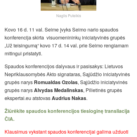
Naglis Puteikis
Kovo 16 d. 11 val. Seime įvyks Seimo nario
spaudos
konferencija skirta visuomenininkų iniciatyvinės grupės
„Už teisingumą“ kovo 17 d. 14 val. prie Seimo rengiamam
mitingui pristatyti.
Spaudos konferencijos dalyvaus ir pasisakys: Lietuvos
Nepriklausomybės Akto signataras, Sąjūdžio iniciatyvinės
grupės narys
Romualdas Ozolas
, Sąjūdžio iniciatyvinės
grupės narys
Alvydas Medalinskas
, Pilietinės grupės
ekspertai.eu atstovas
Audrius Nakas
.
Žiūrėkite spaudos konferencijos tiesioginę transliacija
ČIA.
Klausimus vykstant spaudos konferencijai galima užduoti