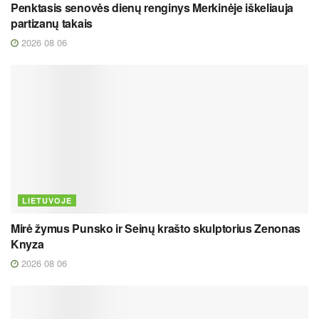
Penktasis senovės dienų renginys Merkinėje iškeliauja
partizanų takais
2026 08 06
LIETUVOJE
Mirė žymus Punsko ir Seinų krašto skulptorius Zenonas
Knyza
2026 08 06