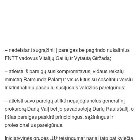
– nedelsiant sugrąžinti į pareigas be pagrindo nušalintus
FNTT vadovus Vitalijų Gailių ir Vytautą Giržadą;
– atleisti iš pareigų susikompromitavusį vidaus reikalų
ministrą Raimundą Palaitį ir visus kitus su šešėliniu verslu
ir kriminaliniu pasauliu susijusius valdžios pareigūnus;
– atleisti savo pareigų atlikti nepajėgiančius generalinį
prokurorą Darių Valį bei jo pavaduotoją Darių Raulušaitį, o
į šias pareigas paskirti principingus, sąžiningus ir
profesionalius pareigūnus.
Iniciatyvinės grupės „Už teisingumą“ nariai taip pat kviečia