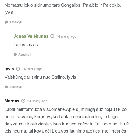
Nematau jokio skirtumo tarp Songailos, Palaičio ir Paleckio.
lyvis
Atsakyti
Jonas Vaiškūnas
14 metų ago
Tai esi aklas.
Atsakyti
lyvis
14 metų ago
Vaiškūną dar skiriu nuo Stalino. lyvis
Atsakyti
Mantas
14 metų ago
Labai neinformuota visuomenė.Apie šį mitingą sužinojau tik po
poros savaičių kai jis įvyko.Laukiu nesulaukiu kitų mitingų,
dalyvausiu ir sukviesiu visus kuriuos pažystu.Tai kova ne tik už
teisingumą, tai kova dėl Lietuvos jaunimo ateities ir tolimesnės