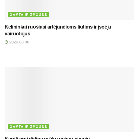
GAMTA IR ŽMOGUS
Kelininkai ruošiasi artėjančioms liūtims ir įspėja
vairuotojus
2026 08 06
GAMTA IR ŽMOGUS
Karšti orai didina miškų gaisrų pavojų