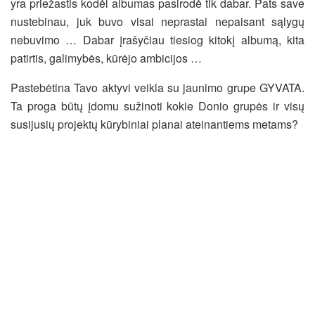
yra priežastis kodėl albumas pasirodė tik dabar. Pats save
nustebinau, juk buvo visai neprastai nepaisant sąlygų
nebuvimo … Dabar įrašyčiau tiesiog kitokį albumą, kita
patirtis, galimybės, kūrėjo ambicijos …
Pastebėtina Tavo aktyvi veikla su jaunimo grupe GYVATA.
Ta proga būtų įdomu sužinoti kokie Donio grupės ir visų
susijusių projektų kūrybiniai planai ateinantiems metams?