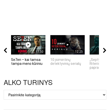
17:50
12:25
Se7en – kai tamsa
10 įsimintinų
„Septynių Ka
tampa meno kūriniu
detektyvinių serialų
Riteris" – kai
paprastumas
ALKO TURINYS
ALKO
TURINYS