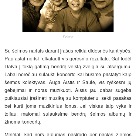
Šeima
Su šeimos nariais darant įrašus reikia didesnės kantrybės.
Paprastai norisi reikalauti vis geresnio rezultato. Gal todėl
Daiva į tokią galimą bendrą veiklą žvelgia su atsargumu.
Labai norėčiau sulaukti koncerto kai būsime pristatyti kaip
šeimos kolektyvas. Auga Aistis ir Saulė, vis ryškesni jų
gebėjimai ir noras muzikuoti. Aistis jau dabar sugeba
puikiausiai įrašinėti muziką su kompiuteriu, sekti pasakas
bei kurti joms muzikinius fonus. Jei viskas taip vyks ir
toliau, matomai sulauksime bendrų šeimos albumų ir
žinoma koncertų.
Minėjai, kad nors albumas pasirodo per pačias žiemos