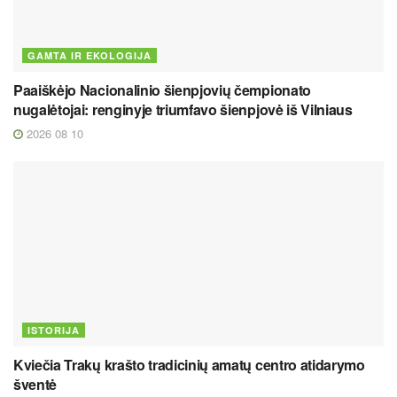
GAMTA IR EKOLOGIJA
Paaiškėjo Nacionalinio šienpjovių čempionato
nugalėtojai: renginyje triumfavo šienpjovė iš Vilniaus
2026 08 10
ISTORIJA
Kviečia Trakų krašto tradicinių amatų centro atidarymo
šventė