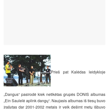
Prieš pat Kalėdas leidykloje
„Dangus“ pasirodė kiek netikėtas grupės DONIS albumas
„Ein Saulelė aplink dangų“. Naujasis albumas iš tiesų buvo
įrašytas dar 2001-2002 metais ir veik dešimt metų išbuvo