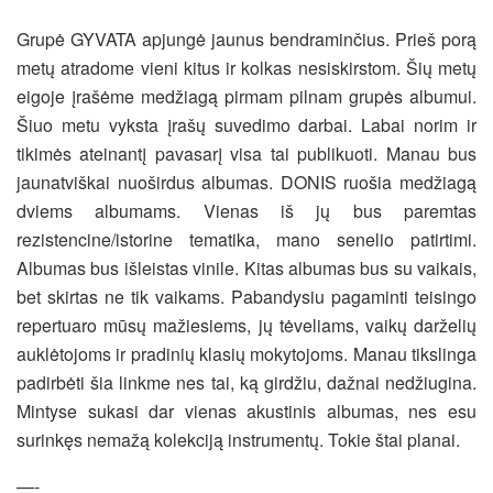
Grupė GYVATA apjungė jaunus bendraminčius. Prieš porą
metų atradome vieni kitus ir kolkas nesiskirstom. Šių metų
eigoje įrašėme medžiagą pirmam pilnam grupės albumui.
Šiuo metu vyksta įrašų suvedimo darbai. Labai norim ir
tikimės ateinantį pavasarį visa tai publikuoti. Manau bus
jaunatviškai nuoširdus albumas. DONIS ruošia medžiagą
dviems albumams. Vienas iš jų bus paremtas
rezistencine/istorine tematika, mano senelio patirtimi.
Albumas bus išleistas vinile. Kitas albumas bus su vaikais,
bet skirtas ne tik vaikams. Pabandysiu pagaminti teisingo
repertuaro mūsų mažiesiems, jų tėveliams, vaikų darželių
auklėtojoms ir pradinių klasių mokytojoms. Manau tikslinga
padirbėti šia linkme nes tai, ką girdžiu, dažnai nedžiugina.
Mintyse sukasi dar vienas akustinis albumas, nes esu
surinkęs nemažą kolekciją instrumentų. Tokie štai planai.
—-