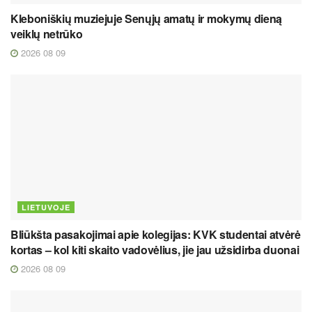
Kleboniškių muziejuje Senųjų amatų ir mokymų dieną
veiklų netrūko
2026 08 09
LIETUVOJE
Bliūkšta pasakojimai apie kolegijas: KVK studentai atvėrė
kortas – kol kiti skaito vadovėlius, jie jau užsidirba duonai
2026 08 09