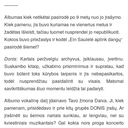
———
Albumas kiek netikėtai pasirodė po 9 metų nuo jo įrašymo.
Kiek pamenu, jis buvo kuriamas ne vienerius metus ir
žadėtas išleisti, tačiau tuomet nusprendei jo nepublikuoti.
Kokios buvo priežastys ir kodėl „Ein Saulelė aplink dangų“
pasirodė šiemet?
Donis:
Kartais peržvelgiu archyvus, įsiklausau, įvertinu.
Suskambo kitaip, užkabino prisiminimus ir supratau, kad
buvo būtent toks kūrybos tarpsnis ir jis nebepasikartos,
todėl nusprendžiau pasidalinti su visais. Matomai
savikritiškumas šiuo momentu leidžia tai padaryti.
Albumo vokalinę dalį įdainavo Tavo žmona Daiva. Ji, kiek
pamenam, prisidėdavo ir prie kitų grupės DONIS įrašų. Ar
įrašinėti su šeimos nariais sunkiau, ar lengviau, nei su
kviestiniais muzikantais? Gal kokia nors proga koncerto