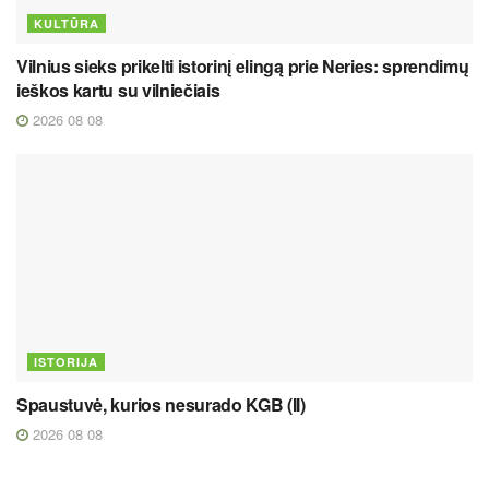
KULTŪRA
Vilnius sieks prikelti istorinį elingą prie Neries: sprendimų
ieškos kartu su vilniečiais
2026 08 08
ISTORIJA
Spaustuvė, kurios nesurado KGB (II)
2026 08 08