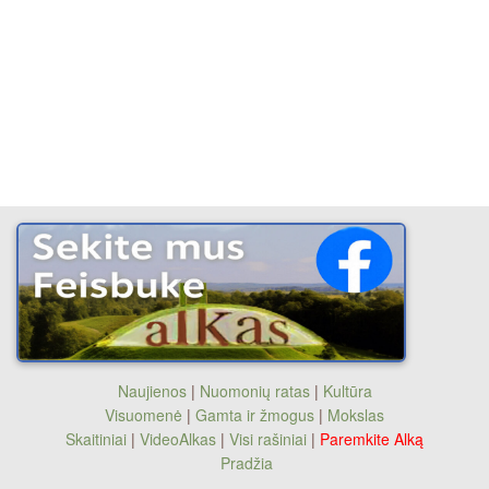
Naujienos
|
Nuomonių ratas
|
Kultūra
Visuomenė
|
Gamta ir žmogus
|
Mokslas
Skaitiniai
|
VideoAlkas
|
Visi rašiniai
|
Paremkite Alką
Pradžia