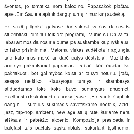
šventes, jo tematika nėra kalėdinė. Papasakok plačiau
apie „Ein Saulelė aplink dangų“ turinį ir muzikinį audeklą.
Po studijų ilgokai galvose dar sukosi įvairios dainos iš
studentiškų teminių folkloro programų. Mums su Daiva tai
labai artimos dainos ir albume jos suskamba kaip ryškiausi
to laiko prisiminimai. Matomai viskas sudėliota ir apjungta
taip kaip mus mokė ar darė patys dėstytojai. Muzikinis
audinys pakankamai paprastas. Dabar tikrai rasčiau ką
pakritikuoti, bet galimybės keisti ar taisyti neturiu. Įrašų
sesijos neišliko. Klausytojui turinys ir skambesys
atiduodamas toks koks buvo sumanytas anuomet.
Pacituosiu dešimtmečiu jaunesnį save : „Ein saulelė aplink
dangų“ – subtilus sukimasis savotiškame neofolk, acid-
jazz, trip-hop, ambient, new age stilių rate, kuriame nėra
aiškaus ir pabrėžto akcento. Kompozicija prasideda ir
baigiasi tais pačiais sąskambiais, sukuriant tęstinumo,