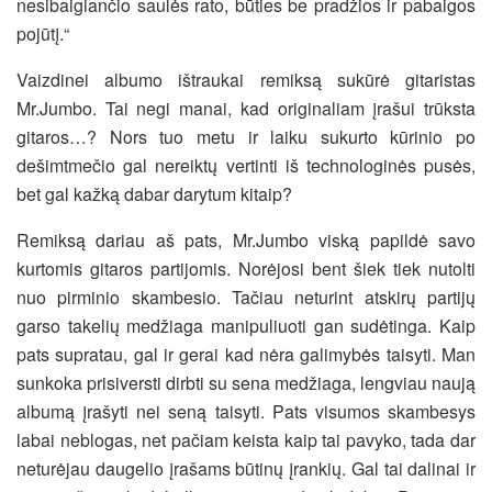
nesibaigiančio saulės rato, būties be pradžios ir pabaigos
pojūtį.“
Vaizdinei albumo ištraukai remiksą sukūrė gitaristas
Mr.Jumbo. Tai negi manai, kad originaliam įrašui trūksta
gitaros…? Nors tuo metu ir laiku sukurto kūrinio po
dešimtmečio gal nereiktų vertinti iš technologinės pusės,
bet gal kažką dabar darytum kitaip?
Remiksą dariau aš pats, Mr.Jumbo viską papildė savo
kurtomis gitaros partijomis. Norėjosi bent šiek tiek nutolti
nuo pirminio skambesio. Tačiau neturint atskirų partijų
garso takelių medžiaga manipuliuoti gan sudėtinga. Kaip
pats supratau, gal ir gerai kad nėra galimybės taisyti. Man
sunkoka prisiversti dirbti su sena medžiaga, lengviau naują
albumą įrašyti nei seną taisyti. Pats visumos skambesys
labai neblogas, net pačiam keista kaip tai pavyko, tada dar
neturėjau daugelio įrašams būtinų įrankių. Gal tai dalinai ir