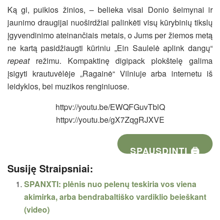
Ką gi, puikios žinios, – belieka visai Donio šeimynai ir
jaunimo draugijai nuoširdžiai palinkėti visų kūrybinių tikslų
įgyvendinimo ateinančiais metais, o Jums per žiemos metą
ne kartą pasidžiaugti kūriniu „Ein Saulelė aplink dangų“
repeat
režimu. Kompaktinę digipack plokštelę galima
įsigyti krautuvėlėje „Ragainė“ Vilniuje arba internetu iš
leidyklos, bei muzikos renginiuose.
httpv://youtu.be/EWQFGuvTblQ
httpv://youtu.be/gX7ZqgRJXVE
SPAUSDINTI 🖨
Susiję Straipsniai:
SPANXTI: plėnis nuo pelenų teskiria vos viena
akimirka, arba bendrabaltiško vardiklio beieškant
(video)