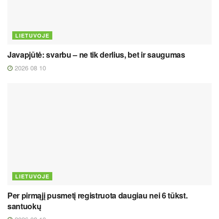
LIETUVOJE
Javapjūtė: svarbu – ne tik derlius, bet ir saugumas
2026 08 10
LIETUVOJE
Per pirmąjį pusmetį registruota daugiau nei 6 tūkst.
santuokų