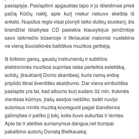
paslaptyje. Paslaptimi apgaubtas tapo ir jo išleidimas prieš
pačią Kūčių naktį, apie kurį niekur nebuvo skelbta iš
anksto. Nupūtus regis visai plonyti laiko dulkių sluoksnį, šis
brandžiai išlaikytas CD pasiekia klausytojus įamžintoje
savo laikmečio būsenoje ir tikriausiai maloniai nustebins
ne vieną šiuolaikinės baltiškos muzikos gerbėją.
Iš folkloro garsų, gausių instrumentų ir subtilios
elektroninės muzikos supintas ratas perteikia estetišką,
solidų, įtraukiantį Donio skambesį, kuris namų erdvę
pripildo tikrai šventiško skaidrumo. Dar viena simboliška
paslaptis yra tai, kad albumo kurį sudaro 32 min. trukmės
vientisas kūrinys, įrašų sesijos neišliko, todėl nuvijo
autoriaus mintis muziką kooreguoti pagal šiandienos
galimybes ir paliko jį tokį, koks buvo sukurtas ir lemtas.
Apie tai ir ateities sumanymus dangus.net trumpai
pakalbino autorių Donatą Bielkauską: