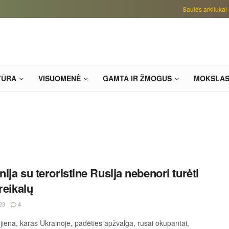
Saulės arkliukai
TŪRA
VISUOMENĖ
GAMTA IR ŽMOGUS
MOKSLA
ija su teroristine Rusija nebenori turėti
reikalų
23
4
jiena, karas Ukrainoje, padėties apžvalga, rusai okupantai,