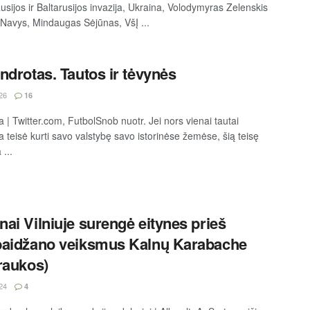
usijos ir Baltarusijos invazija, Ukraina, Volodymyras Zelenskis
Navys, Mindaugas Sėjūnas, VšĮ ...
ndrotas. Tautos ir tėvynės
26
16
a | Twitter.com, FutbolSnob nuotr. Jei nors vienai tautai
 teisė kurti savo valstybę savo istorinėse žemėse, šią teisę
...
ai Vilniuje surengė eitynes prieš
aidžano veiksmus Kalnų Karabache
raukos)
24
4