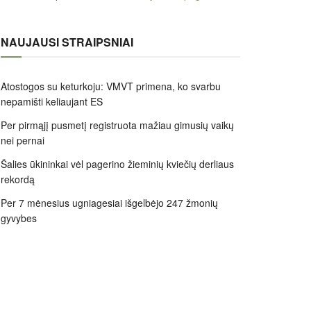
NAUJAUSI STRAIPSNIAI
Atostogos su keturkoju: VMVT primena, ko svarbu
nepamišti keliaujant ES
Per pirmąjį pusmetį registruota mažiau gimusių vaikų
nei pernai
Šalies ūkininkai vėl pagerino žieminių kviečių derliaus
rekordą
Per 7 mėnesius ugniagesiai išgelbėjo 247 žmonių
gyvybes