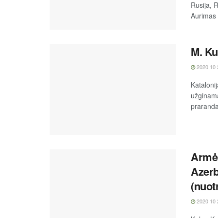
Rusija, R
Aurimas 
M. Ku
2020 10 
Katalonij
užginama
praranda 
Armėn
Azerb
(nuot
2020 10 