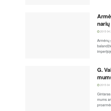
Armėn
narių
2015 04 
Armėnų 
balandži
imperijoje
G. Va
mums 
2015 04 
Gintaras
mums art
proarmėni