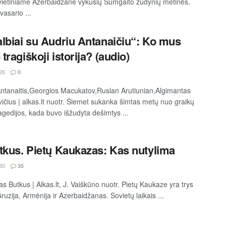
vietiniame Azerbaidžane vykusių Sumgaito žudynių metinės.
asario ...
lbiai su Audriu Antanaičiu“: Ko mus
tragiškoji istorija? (audio)
26
0
ntanaitis,Georgios Macukatov,Ruslan Arutiunian,Algimantas
ičius | alkas.lt nuotr. Šiemet sukanka šimtas metų nuo graikų
agedijos, kada buvo išžudyta dešimtys ...
tkus. Pietų Kaukazas: Kas nutylima
30
35
as Butkus | Alkas.lt, J. Vaiškūno nuotr. Pietų Kaukaze yra trys
ruzija, Armėnija ir Azerbaidžanas. Sovietų laikais ...