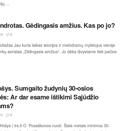
jų ...
ndrotas. Gėdingasis amžius. Kas po jo?
28
4
koliažas Jau kuris laikas istorijos ir melodramų mylėtojus vienija
turkų serialas „Didingasis amžius“. Jo dėka išvystame tiek pačios
bšys. Sumgaito žudynių 30-osios
ės: Ar dar esame ištikimi Sąjūdžio
lams?
02
3
Urbšys | lrs.lt O. Posaškovos nuotr. Šiais metais minimos 30-