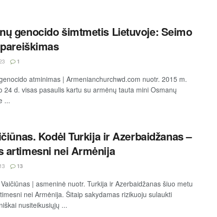
ų genocido šimtmetis Lietuvoje: Seimo
 pareiškimas
23
1
genocido atminimas | Armenianchurchwd.com nuotr. 2015 m.
o 24 d. visas pasaulis kartu su armėnų tauta mini Osmanų
 ...
ičiūnas. Kodėl Turkija ir Azerbaidžanas –
artimesni nei Armėnija
13
13
 Vaičiūnas | asmeninė nuotr. Turkija ir Azerbaidžanas šiuo metu
imesni nei Armėnija. Šitaip sakydamas rizikuoju sulaukti
škai nusiteikusiųjų ...