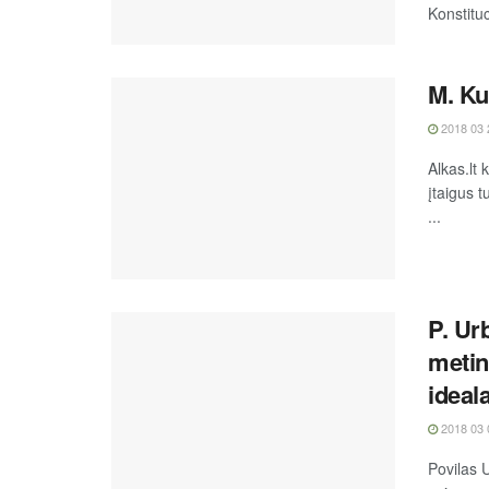
Konstituci
M. Ku
2018 03 
Alkas.lt 
įtaigus 
...
P. Ur
metin
idea
2018 03 
Povilas 