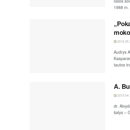
osios so
1988 m. v
„Poka
moko 
2016 05 
Audrys A
Kasparav
tautos tr
A. Bu
2015 04 
dr. Alvyd
šalys – G