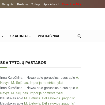
Renginiai
Reklama
Turinys
Apie Alkas.lt
Paremkite Alką
S
SKAITINIAI
VISI RAŠINIAI
SKAITYTOJŲ PASTABOS
Inna Kuročkina (I News) apie geruosius rusus
apie
A.
Navys, M. Sėjūnas. Imperija nemiršta tyliai
Inna Kuročkina (I News) apie geruosius rusus
apie
A.
Navys, M. Sėjūnas. Imperija nemiršta tyliai
klaustukas
apie
M. Lietuvis. Dėl sąvokos „pagonis“
klaustukas
apie
M. Lietuvis. Dėl sąvokos „pagonis“