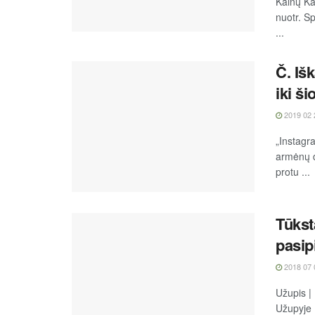
Kalnų Ka
nuotr. S
...
Č. Iš
iki ši
2019 02 
„Instagr
armėnų da
protu ...
Tūkst
pasip
2018 07 
Užupis | 
Užupyje 