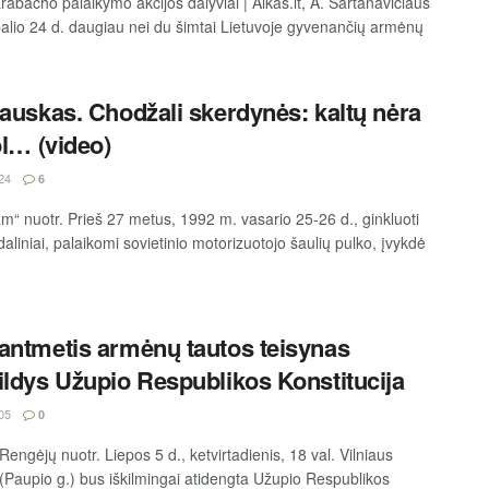
rabacho palaikymo akcijos dalyviai | Alkas.lt, A. Sartanavičiaus
palio 24 d. daugiau nei du šimtai Lietuvoje gyvenančių armėnų
kauskas. Chodžali skerdynės: kaltų nėra
ol… (video)
24
6
am“ nuotr. Prieš 27 metus, 1992 m. vasario 25-26 d., ginkluoti
liniai, palaikomi sovietinio motorizuotojo šaulių pulko, įvykdė
antmetis armėnų tautos teisynas
ildys Užupio Respublikos Konstitucija
05
0
Rengėjų nuotr. Liepos 5 d., ketvirtadienis, 18 val. Vilniaus
(Paupio g.) bus iškilmingai atidengta Užupio Respublikos