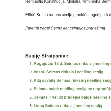
Remiantis Konstitucija, Ministrą Pirmininką Seim
Eilinė Seimo rudens sesija prasidės rugsėjo 10 d
Parenta pagal Seimo kanceliarijos pranešimą
Susiję Straipsniai:
Rugpjūčio 18 d. Seimas rinksis į neeilinę 
Vasarį Seimas rinksis į neeilinę sesiją
Kitą savaitę Seimas rinksis į neeilinę sesi
Seimas baigė neeilinę sesiją nė nepradėj
Seimas ir vėl tik pradėjęs baigė neeilinę s
Liepą Seimas rinksis į neeilinę sesiją