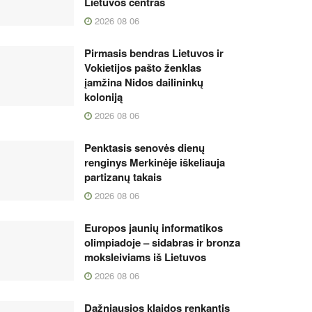
Lietuvos centras
2026 08 06
Pirmasis bendras Lietuvos ir
Vokietijos pašto ženklas
įamžina Nidos dailininkų
koloniją
2026 08 06
Penktasis senovės dienų
renginys Merkinėje iškeliauja
partizanų takais
2026 08 06
Europos jaunių informatikos
olimpiadoje – sidabras ir bronza
moksleiviams iš Lietuvos
2026 08 06
Dažniausios klaidos renkantis