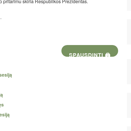
o pritarimu skiria Respublikos Prezidentas.
.
SPAUSDINTI 🖨
sesiją
ją
ęs
esiją