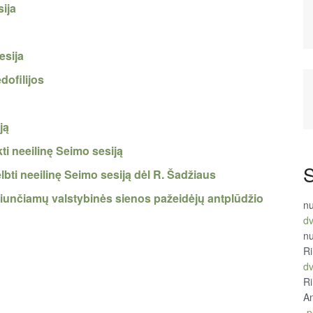
ija
esija
dofilijos
ją
ti neeilinę Seimo sesiją
S
bti neeilinę Seimo sesiją dėl R. Šadžiaus
iunčiamų valstybinės sienos pažeidėjų antplūdžio
n
d
n
R
d
R
An
„p