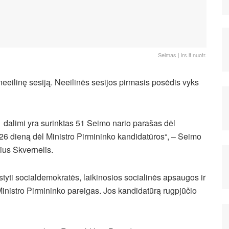
Seimas | lrs.lt nuotr.
eeilinę sesiją. Neeilinės sesijos pirmasis posėdis vyks
1 dalimi yra surinktas 51 Seimo nario parašas dėl
 26 dieną dėl Ministro Pirmininko kandidatūros“, – Seimo
us Skvernelis.
styti socialdemokratės, laikinosios socialinės apsaugos ir
inistro Pirmininko pareigas. Jos kandidatūrą rugpjūčio