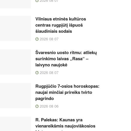
2026 08 07
Vilniaus etninės kultūros
centras rugpjūtį išpuoš
šiaudiniais sodais
2026 08 07
Švaresnio uosto ritmu: atliekų
surinkimo laivas „Rasa“ –
laivyno naujokė
2026 08 07
Rugpjūčio 7-osios horoskopas:
naujai minčiai prireiks tvirto
pagrindo
2026 08 06
R. Palekas: Kaunas yra
vienareikšmis naujoviškosios