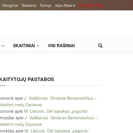
Renginiai
Reklama
Turinys
Apie Alkas.lt
Paremkite Alką
S
SKAITINIAI
VISI RAŠINIAI
KAITYTOJŲ PASTABOS
uomonė
apie
J. Vaiškūnas. Gintaras Beresnevičius –
videšimt metų Dausose
uomonė
apie
M. Lietuvis. Dėl sąvokos „pagonis“
imvydas
apie
J. Vaiškūnas. Gintaras Beresnevičius –
videšimt metų Dausose
imvydas
apie
M. Lietuvis. Dėl sąvokos „pagonis“