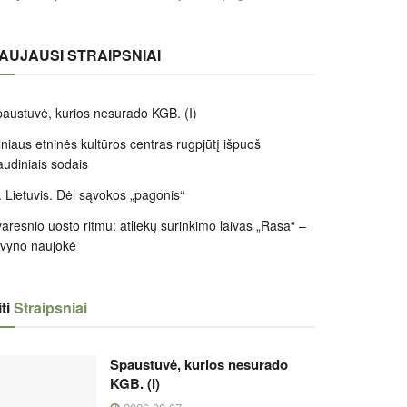
AUJAUSI STRAIPSNIAI
austuvė, kurios nesurado KGB. (I)
lniaus etninės kultūros centras rugpjūtį išpuoš
audiniais sodais
 Lietuvis. Dėl sąvokos „pagonis“
aresnio uosto ritmu: atliekų surinkimo laivas „Rasa“ –
ivyno naujokė
ti
Straipsniai
Spaustuvė, kurios nesurado
KGB. (I)