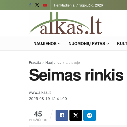
Penktadienis, 7 rugpjūčio, 2026
NAUJIENOS
NUOMONIŲ RATAS
KUL
Pradžia
Naujienos
Lietuvoje
Seimas rinkis 
www.alkas.lt
2025-08-19 12:41:00
45
PERŽIŪROS