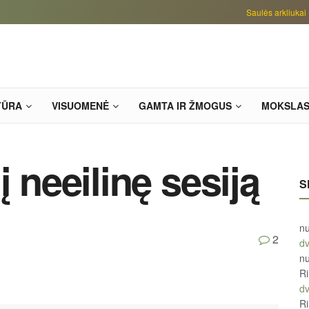
Saulės arkliukai
TŪRA
VISUOMENĖ
GAMTA IR ŽMOGUS
MOKSLA
į neeilinę sesiją
S
n
2
d
n
R
d
R