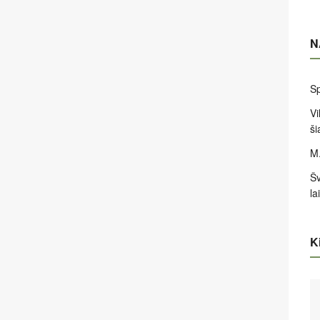
N
Sp
Vi
ši
M.
Šv
la
Ki