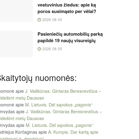
vestuvinius žiedus: apie ką
poros susimąsto per vėlai?
2026 08 05
Pasieniečių automobilių parką
papildė 19 naujų visureigių
2026 08 05
kaitytojų nuomonės:
uomonė
apie
J. Vaiškūnas. Gintaras Beresnevičius –
videšimt metų Dausose
uomonė
apie
M. Lietuvis. Dėl sąvokos „pagonis“
imvydas
apie
J. Vaiškūnas. Gintaras Beresnevičius –
videšimt metų Dausose
imvydas
apie
M. Lietuvis. Dėl sąvokos „pagonis“
driejus Korčaginas
apie
A. Kumpis. Dar kartą apie
ezėtojus“ ir „darytojus“