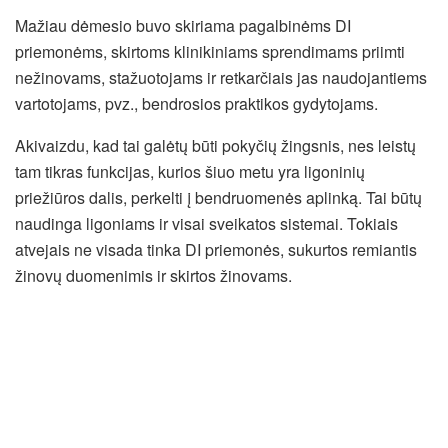
Mažiau dėmesio buvo skiriama pagalbinėms DI
priemonėms, skirtoms klinikiniams sprendimams priimti
nežinovams, stažuotojams ir retkarčiais jas naudojantiems
vartotojams, pvz., bendrosios praktikos gydytojams.
Akivaizdu, kad tai galėtų būti pokyčių žingsnis, nes leistų
tam tikras funkcijas, kurios šiuo metu yra ligoninių
priežiūros dalis, perkelti į bendruomenės aplinką. Tai būtų
naudinga ligoniams ir visai sveikatos sistemai. Tokiais
atvejais ne visada tinka DI priemonės, sukurtos remiantis
žinovų duomenimis ir skirtos žinovams.