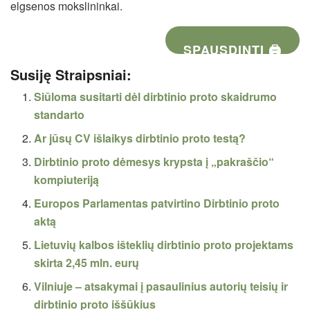
elgsenos mokslininkai.
SPAUSDINTI 🖨
Susiję Straipsniai:
Siūloma susitarti dėl dirbtinio proto skaidrumo
standarto
Ar jūsų CV išlaikys dirbtinio proto testą?
Dirbtinio proto dėmesys krypsta į „pakraščio“
kompiuteriją
Europos Parlamentas patvirtino Dirbtinio proto
aktą
Lietuvių kalbos išteklių dirbtinio proto projektams
skirta 2,45 mln. eurų
Vilniuje – atsakymai į pasaulinius autorių teisių ir
dirbtinio proto iššūkius