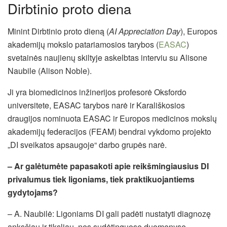
Dirbtinio proto diena
Minint Dirbtinio proto dieną (
AI Appreciation Day
), Europos
akademijų mokslo patariamosios tarybos (
EASAC
)
svetainės naujienų skiltyje askelbtas interviu su Alisone
Naubile (Alison Noble).
Ji yra biomedicinos inžinerijos profesorė Oksfordo
universitete, EASAC tarybos narė ir Karališkosios
draugijos nominuota EASAC ir Europos medicinos mokslų
akademijų federacijos (FEAM) bendrai vykdomo projekto
„DI sveikatos apsaugoje“ darbo grupės narė.
– Ar galėtumėte papasakoti apie reikšmingiausius DI
privalumus tiek ligoniams, tiek praktikuojantiems
gydytojams?
– A. Naubilė: Ligoniams DI gali padėti nustatyti diagnozę
anksčiau ir tiksliau, nes sudėtinguose duomenyse,