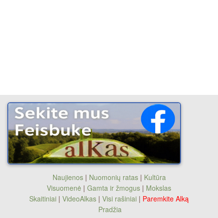
Naujienos
|
Nuomonių ratas
|
Kultūra
Visuomenė
|
Gamta ir žmogus
|
Mokslas
Skaitiniai
|
VideoAlkas
|
Visi rašiniai
|
Paremkite Alką
Pradžia