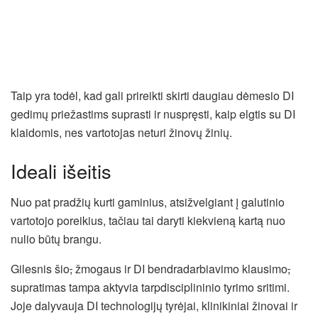
Taip yra todėl, kad gali prireikti skirti daugiau dėmesio DI
gedimų priežastims suprasti ir nuspręsti, kaip elgtis su DI
klaidomis, nes vartotojas neturi žinovų žinių.
Ideali išeitis
Nuo pat pradžių kurti gaminius, atsižvelgiant į galutinio
vartotojo poreikius, tačiau tai daryti kiekvieną kartą nuo
nulio būtų brangu.
Gilesnis šio
,
žmogaus ir DI bendradarbiavimo klausimo
,
supratimas tampa aktyvia tarpdisciplininio tyrimo sritimi.
Joje dalyvauja DI technologijų tyrėjai, klinikiniai žinovai ir