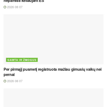
nepamišti keliaujant ES
2026 08 07
GAMTA IR ŽMOGUS
Per pirmąjį pusmetį registruota mažiau gimusių vaikų nei
pernai
2026 08 07