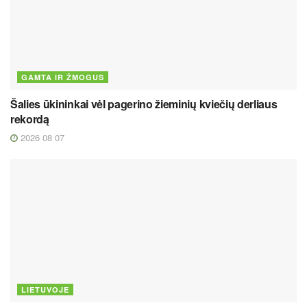
GAMTA IR ŽMOGUS
Šalies ūkininkai vėl pagerino žieminių kviečių derliaus
rekordą
2026 08 07
LIETUVOJE