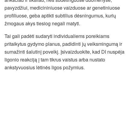
pavyzdžiui, medicininiuose vaizduose ar genetiniuose
profiliuose, geba aptikti subtilius dėsningumus, kurių
žmogaus akys tiesiog negali matyti.
Tai gali padėti sudaryti individualiems poreikiams
pritaikytus gydymo planus, padidinti jų veiksmingumą ir
sumažinti šalutinį poveikį. Įsivaizduokite, kad DI nuspėja
ligonio reakciją į tam tikrus vaistus arba nustato
ankstyvuosius lėtinės ligos požymius.