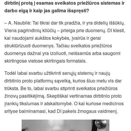
dirbtinį protą į esamas sveikatos priežiūros sistemas ir
darbo eigą ir kaip jas galima išspręsti?
– A. Naubilė: Tai tikrai dar tik pradžia, ir yra didelių iššūkių.
Viena pagrindinių kliūčių – prieiga prie duomenų. DI klesti,
kai naudojami aukštos kokybės, įvairūs ir gerai
struktūrizuoti duomenys. Tačiau sveikatos priežiūros
duomenys dažnai yra izoliuoti, neišsamūs arba saugomi
skirtingose vietose skirtingais formatais.
Todėl labai svarbu užtikrinti senųjų sistemų ir naujų
dirbtinio proto platformų sąveiką, kurios šiuo metu vis dar
trūksta. Be to, labai svarbu stiprinti sveikatos priežiūros
žinovų pasitikėjimą. Skeptiškai vertinamas dirbtinio proto
įrankių tikslumas ir atskaitomybė. O kai kuriose medicinos
srityse baiminamasi, kad DI pakeis žmogaus vaidmenį.