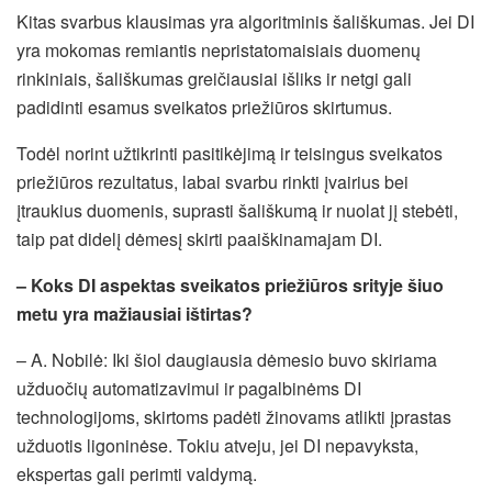
Kitas svarbus klausimas yra algoritminis šališkumas. Jei DI
yra mokomas remiantis nepristatomaisiais duomenų
rinkiniais, šališkumas greičiausiai išliks ir netgi gali
padidinti esamus sveikatos priežiūros skirtumus.
Todėl norint užtikrinti pasitikėjimą ir teisingus sveikatos
priežiūros rezultatus, labai svarbu rinkti įvairius bei
įtraukius duomenis, suprasti šališkumą ir nuolat jį stebėti,
taip pat didelį dėmesį skirti paaiškinamajam DI.
– Koks DI aspektas sveikatos priežiūros srityje šiuo
metu yra mažiausiai ištirtas?
– A. Nobilė: Iki šiol daugiausia dėmesio buvo skiriama
užduočių automatizavimui ir pagalbinėms DI
technologijoms, skirtoms padėti žinovams atlikti įprastas
užduotis ligoninėse. Tokiu atveju, jei DI nepavyksta,
ekspertas gali perimti valdymą.