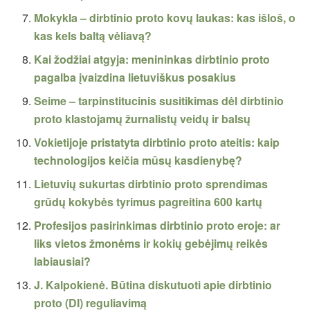
Mokykla – dirbtinio proto kovų laukas: kas išloš, o
kas kels baltą vėliavą?
Kai žodžiai atgyja: menininkas dirbtinio proto
pagalba įvaizdina lietuviškus posakius
Seime – tarpinstitucinis susitikimas dėl dirbtinio
proto klastojamų žurnalistų veidų ir balsų
Vokietijoje pristatyta dirbtinio proto ateitis: kaip
technologijos keičia mūsų kasdienybę?
Lietuvių sukurtas dirbtinio proto sprendimas
grūdų kokybės tyrimus pagreitina 600 kartų
Profesijos pasirinkimas dirbtinio proto eroje: ar
liks vietos žmonėms ir kokių gebėjimų reikės
labiausiai?
J. Kalpokienė. Būtina diskutuoti apie dirbtinio
proto (DI) reguliavimą