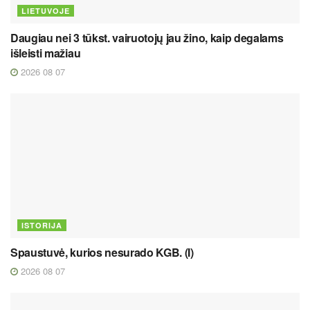
LIETUVOJE
Daugiau nei 3 tūkst. vairuotojų jau žino, kaip degalams
išleisti mažiau
2026 08 07
ISTORIJA
Spaustuvė, kurios nesurado KGB. (I)
2026 08 07