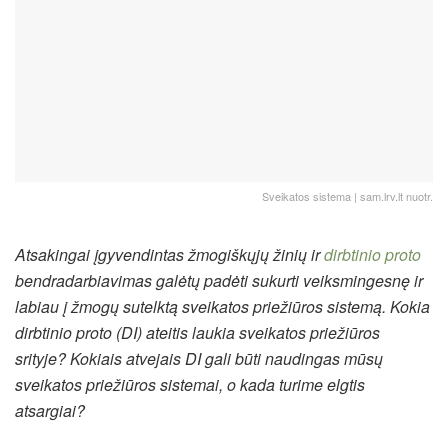
Sveikatos sistema | sam.lrv.lt nuotr.
Atsakingai įgyvendintas žmogiškųjų žinių ir
dirbtinio proto
bendradarbiavimas galėtų padėti sukurti veiksmingesnę ir
labiau į žmogų sutelktą sveikatos priežiūros sistemą. Kokia
dirbtinio proto (DI) ateitis laukia sveikatos priežiūros
srityje? Kokiais atvejais DI gali būti naudingas mūsų
sveikatos priežiūros sistemai, o kada turime elgtis
atsargiai?