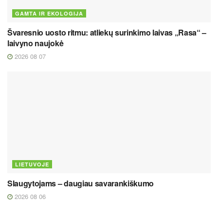
GAMTA IR EKOLOGIJA
Švaresnio uosto ritmu: atliekų surinkimo laivas „Rasa“ –
laivyno naujokė
2026 08 07
LIETUVOJE
Slaugytojams – daugiau savarankiškumo
2026 08 06