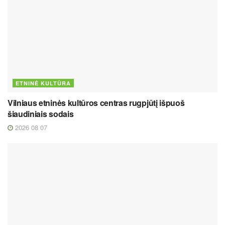
ETNINĖ KULTŪRA
Vilniaus etninės kultūros centras rugpjūtį išpuoš
šiaudiniais sodais
2026 08 07