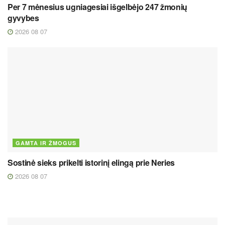
Per 7 mėnesius ugniagesiai išgelbėjo 247 žmonių
gyvybes
2026 08 07
GAMTA IR ŽMOGUS
Sostinė sieks prikelti istorinį elingą prie Neries
2026 08 07