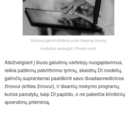
Siūloma gerinti dirbtinio proto taikymą žmonių
sveikatos apsaugai | Pexels nuotr.
Atsižvelgiant į šiuos galutinių vartotojų nuogąstavimus,
reikia patikimų patvirtinimo tyrimų, skaidrių DI modelių,
galinčių suprantamai paaiškinti savo išvadasmedicinos
žinovui (srities žinovui), ir išsamių mokymo programų,
kurios parodytų, kaip DI papildo, o ne pakeičia klinikinių
sprendimų priėmimą.