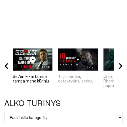
17:50
12:25
Se7en – kai tamsa
10 įsimintinų
„Septynių Ka
tampa meno kūriniu
detektyvinių serialų
Riteris" – kai
paprastumas
ALKO TURINYS
ALKO
TURINYS