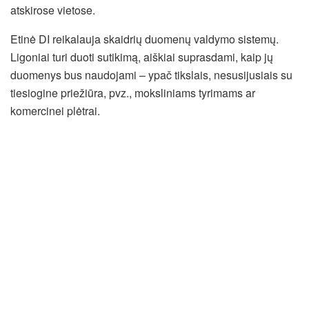
atskirose vietose.
Etinė DI reikalauja skaidrių duomenų valdymo sistemų.
Ligoniai turi duoti sutikimą, aiškiai suprasdami, kaip jų
duomenys bus naudojami – ypač tikslais, nesusijusiais su
tiesiogine priežiūra, pvz., moksliniams tyrimams ar
komercinei plėtrai.