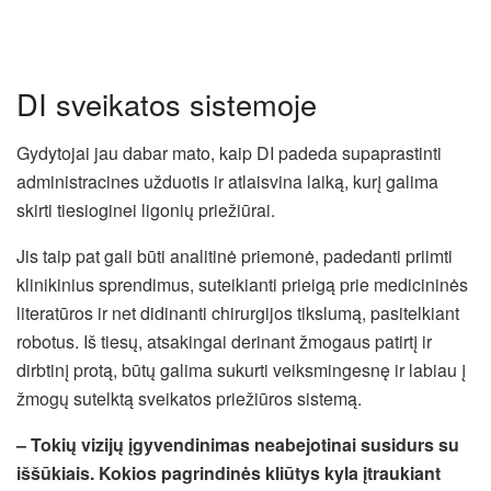
DI sveikatos sistemoje
Gydytojai jau dabar mato, kaip DI padeda supaprastinti
administracines užduotis ir atlaisvina laiką, kurį galima
skirti tiesioginei ligonių priežiūrai.
Jis taip pat gali būti analitinė priemonė, padedanti priimti
klinikinius sprendimus, suteikianti prieigą prie medicininės
literatūros ir net didinanti chirurgijos tikslumą, pasitelkiant
robotus. Iš tiesų, atsakingai derinant žmogaus patirtį ir
dirbtinį protą, būtų galima sukurti veiksmingesnę ir labiau į
žmogų sutelktą sveikatos priežiūros sistemą.
– Tokių vizijų įgyvendinimas neabejotinai susidurs su
iššūkiais. Kokios pagrindinės kliūtys kyla įtraukiant