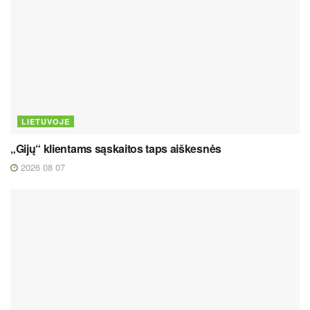
LIETUVOJE
„Gijų“ klientams sąskaitos taps aiškesnės
2026 08 07