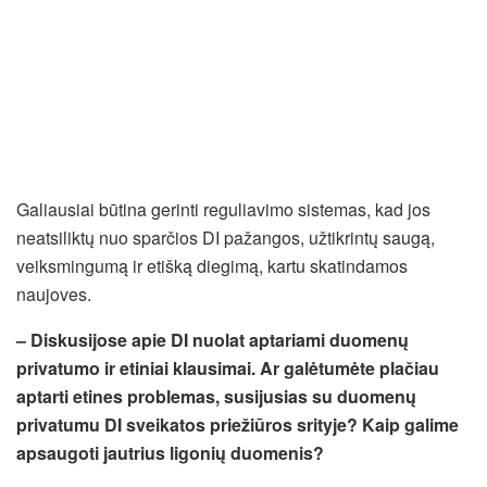
Galiausiai būtina gerinti reguliavimo sistemas, kad jos
neatsiliktų nuo sparčios DI pažangos, užtikrintų saugą,
veiksmingumą ir etišką diegimą, kartu skatindamos
naujoves.
– Diskusijose apie DI nuolat aptariami duomenų
privatumo ir etiniai klausimai. Ar galėtumėte plačiau
aptarti etines problemas, susijusias su duomenų
privatumu DI sveikatos priežiūros srityje? Kaip galime
apsaugoti jautrius ligonių duomenis?