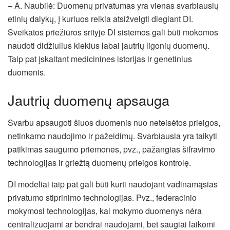
– A. Naubilė: Duomenų privatumas yra vienas svarbiausių
etinių dalykų, į kuriuos reikia atsižvelgti diegiant DI.
Sveikatos priežiūros srityje DI sistemos gali būti mokomos
naudoti didžiulius kiekius labai jautrių ligonių duomenų.
Taip pat įskaitant medicinines istorijas ir genetinius
duomenis.
Jautrių duomenų apsauga
Svarbu apsaugoti šiuos duomenis nuo neteisėtos prieigos,
netinkamo naudojimo ir pažeidimų. Svarbiausia yra taikyti
patikimas saugumo priemones, pvz., pažangias šifravimo
technologijas ir griežtą duomenų prieigos kontrolę.
DI modeliai taip pat gali būti kurti naudojant vadinamąsias
privatumo stiprinimo technologijas. Pvz., federacinio
mokymosi technologijas, kai mokymo duomenys nėra
centralizuojami ar bendrai naudojami, bet saugiai laikomi