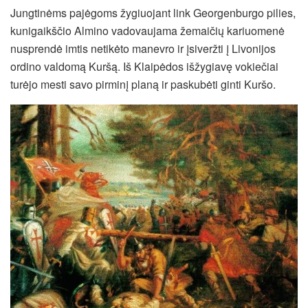
Jungtinėms pajėgoms žygiuojant link Georgenburgo pilies,
kunigaikščio Almino vadovaujama žemaičių kariuomenė
nusprendė imtis netikėto manevro ir įsiveržti į Livonijos
ordino valdomą Kuršą. Iš Klaipėdos išžygiavę vokiečiai
turėjo mesti savo pirminį planą ir paskubėti ginti Kuršo.