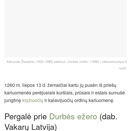
Edmundo Žiauberio (1932–1985) piešinys „Durbės mūšis“ (1958) | vdkaromuziejus.lt
nuotr.
1260 m. liepos 13 d. žemaičiai kartu jų pusėn iš priešų
kariuomenės perėjusiais kuršiais, prūsais ir estais sumušė
jungtinę
kryžiuočių
ir kalavijuočių ordinų kariuomenę.
Pergalė prie
Durbės ežero
(dab.
Vakarų Latvija)