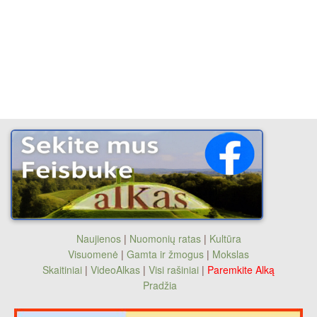
Naujienos
|
Nuomonių ratas
|
Kultūra
Visuomenė
|
Gamta ir žmogus
|
Mokslas
Skaitiniai
|
VideoAlkas
|
Visi rašiniai
|
Paremkite Alką
Pradžia