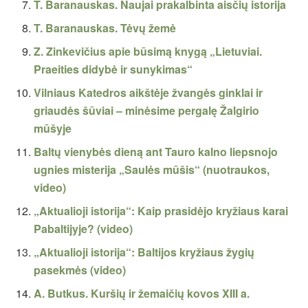
T. Baranauskas. Naujai prakalbinta aisčių istorija
T. Baranauskas. Tėvų žemė
Z. Zinkevičius apie būsimą knygą „Lietuviai.
Praeities didybė ir sunykimas“
Vilniaus Katedros aikštėje žvangės ginklai ir
griaudės šūviai – minėsime pergalę Žalgirio
mūšyje
Baltų vienybės dieną ant Tauro kalno liepsnojo
ugnies misterija „Saulės mūšis“ (nuotraukos,
video)
„Aktualioji istorija“: Kaip prasidėjo kryžiaus karai
Pabaltijyje? (video)
„Aktualioji istorija“: Baltijos kryžiaus žygių
pasekmės (video)
A. Butkus. Kuršių ir žemaičių kovos XIII a.