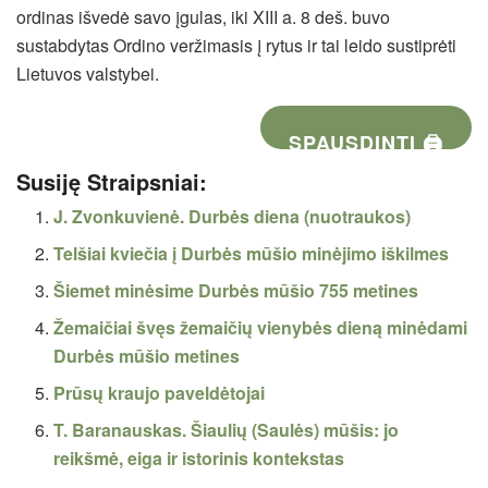
ordinas išvedė savo įgulas, iki XIII a. 8 deš. buvo
sustabdytas Ordino veržimasis į rytus ir tai leido sustiprėti
Lietuvos valstybei.
SPAUSDINTI 🖨
Susiję Straipsniai:
J. Zvonkuvienė. Durbės diena (nuotraukos)
Telšiai kviečia į Durbės mūšio minėjimo iškilmes
Šiemet minėsime Durbės mūšio 755 metines
Žemaičiai švęs žemaičių vienybės dieną minėdami
Durbės mūšio metines
Prūsų kraujo paveldėtojai
T. Baranauskas. Šiaulių (Saulės) mūšis: jo
reikšmė, eiga ir istorinis kontekstas