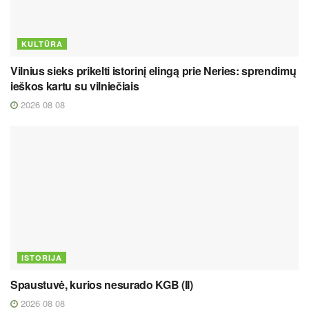
KULTŪRA
Vilnius sieks prikelti istorinį elingą prie Neries: sprendimų
ieškos kartu su vilniečiais
2026 08 08
ISTORIJA
Spaustuvė, kurios nesurado KGB (II)
2026 08 08