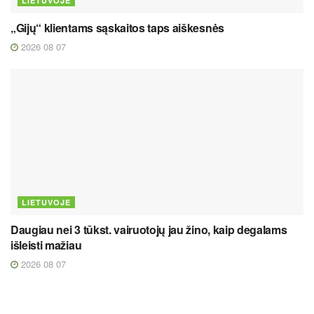
LIETUVOJE
„Gijų“ klientams sąskaitos taps aiškesnės
2026 08 07
LIETUVOJE
Daugiau nei 3 tūkst. vairuotojų jau žino, kaip degalams
išleisti mažiau
2026 08 07