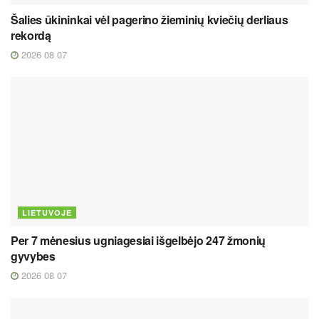
Šalies ūkininkai vėl pagerino žieminių kviečių derliaus
rekordą
2026 08 07
LIETUVOJE
Per 7 mėnesius ugniagesiai išgelbėjo 247 žmonių
gyvybes
2026 08 07