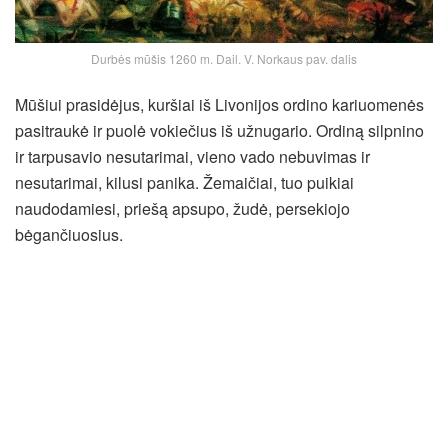
Durbės mūšis 1260 m. Dail. V. Norkaus pav. dalis
Mūšiui prasidėjus, kuršiai iš Livonijos ordino kariuomenės
pasitraukė ir puolė vokiečius iš užnugario. Ordiną silpnino
ir tarpusavio nesutarimai, vieno vado nebuvimas ir
nesutarimai, kilusi panika. Žemaičiai, tuo puikiai
naudodamiesi, priešą apsupo, žudė, persekiojo
bėgančiuosius.