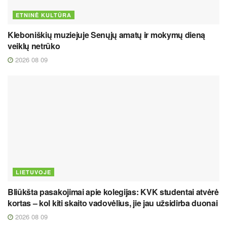
ETNINĖ KULTŪRA
Kleboniškių muziejuje Senųjų amatų ir mokymų dieną
veiklų netrūko
2026 08 09
LIETUVOJE
Bliūkšta pasakojimai apie kolegijas: KVK studentai atvėrė
kortas – kol kiti skaito vadovėlius, jie jau užsidirba duonai
2026 08 09