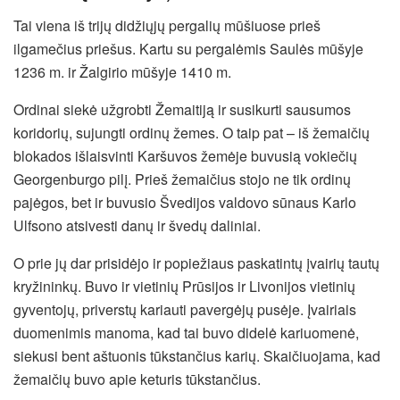
Tai viena iš trijų didžiųjų pergalių mūšiuose prieš
ilgamečius priešus. Kartu su pergalėmis Saulės mūšyje
1236 m. ir Žalgirio mūšyje 1410 m.
Ordinai siekė užgrobti Žemaitiją ir susikurti sausumos
koridorių, sujungti ordinų žemes. O taip pat – iš žemaičių
blokados išlaisvinti Karšuvos žemėje buvusią vokiečių
Georgenburgo pilį. Prieš žemaičius stojo ne tik ordinų
pajėgos, bet ir buvusio Švedijos valdovo sūnaus Karlo
Ulfsono atsivesti danų ir švedų daliniai.
O prie jų dar prisidėjo ir popiežiaus paskatintų įvairių tautų
kryžininkų. Buvo ir vietinių Prūsijos ir Livonijos vietinių
gyventojų, priverstų kariauti pavergėjų pusėje. Įvairiais
duomenimis manoma, kad tai buvo didelė kariuomenė,
siekusi bent aštuonis tūkstančius karių. Skaičiuojama, kad
žemaičių buvo apie keturis tūkstančius.