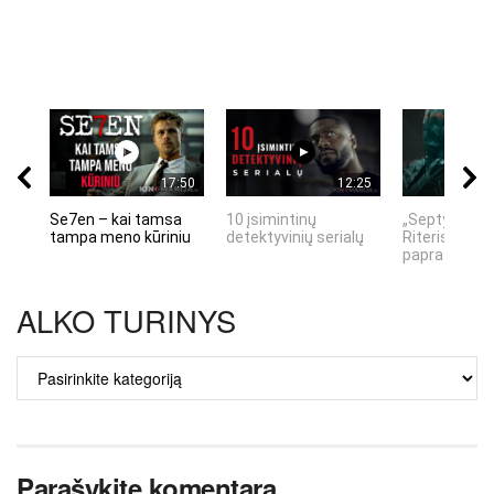
17:50
12:25
Se7en – kai tamsa
10 įsimintinų
„Septynių Ka
tampa meno kūriniu
detektyvinių serialų
Riteris" – kai
paprastumas
ALKO TURINYS
ALKO
TURINYS
Parašykite komentarą