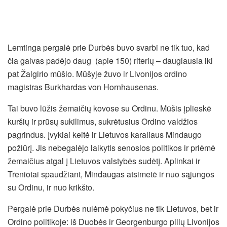
Lemtinga pergalė prie Durbės buvo svarbi ne tik tuo, kad
čia galvas padėjo daug (apie 150) riterių – daugiausia iki
pat Žalgirio mūšio. Mūšyje žuvo ir Livonijos ordino
magistras Burkhardas von Hornhausenas.
Tai buvo lūžis žemaičių kovose su Ordinu. Mūšis įplieskė
kuršių ir prūsų sukilimus, sukrėtusius Ordino valdžios
pagrindus. Įvykiai keitė ir Lietuvos karaliaus Mindaugo
požiūrį. Jis nebegalėjo laikytis senosios politikos ir priėmė
žemaičius atgal į Lietuvos valstybės sudėtį. Aplinkai ir
Treniotai spaudžiant, Mindaugas atsimetė ir nuo sąjungos
su Ordinu, ir nuo krikšto.
Pergalė prie Durbės nulėmė pokyčius ne tik Lietuvos, bet ir
Ordino politikoje: iš Duobės ir Georgenburgo pilių Livonijos