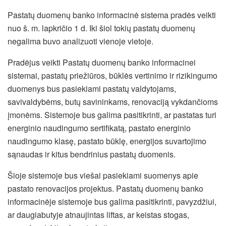
Pastatų duomenų banko informacinė sistema pradės veikti
nuo š. m. lapkričio 1 d. Iki šiol tokių pastatų duomenų
negalima buvo analizuoti vienoje vietoje.
Pradėjus veikti Pastatų duomenų banko informacinei
sistemai, pastatų priežiūros, būklės vertinimo ir rizikingumo
duomenys bus pasiekiami pastatų valdytojams,
savivaldybėms, butų savininkams, renovaciją vykdančioms
įmonėms. Sistemoje bus galima pasitikrinti, ar pastatas turi
energinio naudingumo sertifikatą, pastato energinio
naudingumo klasę, pastato būklę, energijos suvartojimo
sąnaudas ir kitus bendrinius pastatų duomenis.
Šioje sistemoje bus viešai pasiekiami suomenys apie
pastato renovacijos projektus. Pastatų duomenų banko
informacinėje sistemoje bus galima pasitikrinti, pavyzdžiui,
ar daugiabutyje atnaujintas liftas, ar keistas stogas,