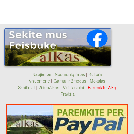
Naujienos
|
Nuomonių ratas
|
Kultūra
Visuomenė
|
Gamta ir žmogus
|
Mokslas
Skaitiniai
|
VideoAlkas
|
Visi rašiniai
|
Paremkite Alką
Pradžia