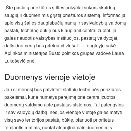
„Šie pastatų priežiūros srities pokyčiai sukurs skaidrią,
saugią ir duomenimis grįstą priežiūros sistemą. Informacija
apie visų šalies daugiabučių namų ir savivaldybių valdomų
pastatų techninę būklę bus klaupiami centralizuotai, ja
galės naudotis valstybės institucijos, pastatų valdytojai,
dalis duomenų bus prieinami viešai“, – renginyje sakė
Aplinkos ministerijos Būsto politikos grupės vadovė Laura
Lukoševičienė.
Duomenys vienoje vietoje
Jau šį mėnesį bus patvirtinti statinių techninės priežiūros
pakeitimai, kurie numatys perėjimą prie centralizuotos
duomenų valdymo apie pastatus sistemos. Tai palengvins
ir savivaldybių darbą, nes jos vienoje vietoje galės matyti
visų savo teritorijos pastatų būklę, planuoti prioritetus
remiantis realiais, nuolat atnaujinamais duomenimis.