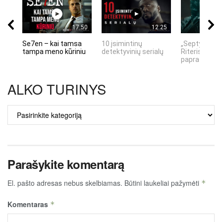
17:50
12:25
Se7en – kai tamsa
10 įsimintinų
„Septynių Ka
tampa meno kūriniu
detektyvinių serialų
Riteris" – kai
paprastumas
ALKO TURINYS
ALKO
TURINYS
Parašykite komentarą
El. pašto adresas nebus skelbiamas.
Būtini laukeliai pažymėti
*
Komentaras
*