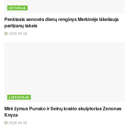
ISTORIJA
Penktasis senovės dienų renginys Merkinėje iškeliauja
partizanų takais
2026 08 06
LIETUVOJE
Mirė žymus Punsko ir Seinų krašto skulptorius Zenonas
Knyza
2026 08 06