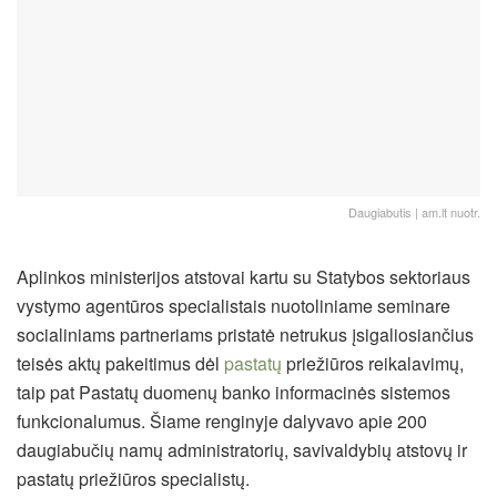
Daugiabutis | am.lt nuotr.
Aplinkos ministerijos atstovai kartu su Statybos sektoriaus
vystymo agentūros specialistais nuotoliniame seminare
socialiniams partneriams pristatė netrukus įsigaliosiančius
teisės aktų pakeitimus dėl
pastatų
priežiūros reikalavimų,
taip pat Pastatų duomenų banko informacinės sistemos
funkcionalumus. Šiame renginyje dalyvavo apie 200
daugiabučių namų administratorių, savivaldybių atstovų ir
pastatų priežiūros specialistų.