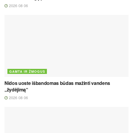
2026 08 06
GAMTA IR ŽMOGUS
Nidos uoste išbandomas būdas mažinti vandens
„žydėjimą“
2026 08 06