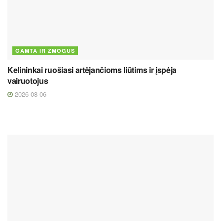
GAMTA IR ŽMOGUS
Kelininkai ruošiasi artėjančioms liūtims ir įspėja
vairuotojus
2026 08 06