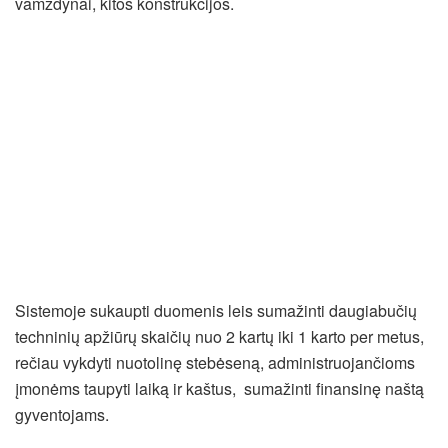
vamzdynai, kitos konstrukcijos.
Sistemoje sukaupti duomenis leis sumažinti daugiabučių
techninių apžiūrų skaičių nuo 2 kartų iki 1 karto per metus,
rečiau vykdyti nuotolinę stebėseną, administruojančioms
įmonėms taupyti laiką ir kaštus, sumažinti finansinę naštą
gyventojams.