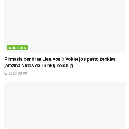
KULTŪRA
Pirmasis bendras Lietuvos ir Vokietijos pašto ženklas
įamžina Nidos dailininkų koloniją
2026 08 06