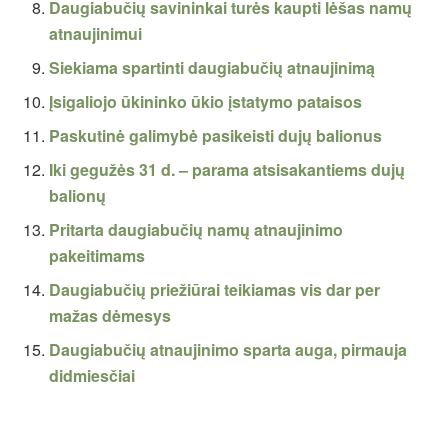
Daugiabučių savininkai turės kaupti lėšas namų
atnaujinimui
Siekiama spartinti daugiabučių atnaujinimą
Įsigaliojo ūkininko ūkio įstatymo pataisos
Paskutinė galimybė pasikeisti dujų balionus
Iki gegužės 31 d. – parama atsisakantiems dujų
balionų
Pritarta daugiabučių namų atnaujinimo
pakeitimams
Daugiabučių priežiūrai teikiamas vis dar per
mažas dėmesys
Daugiabučių atnaujinimo sparta auga, pirmauja
didmiesčiai