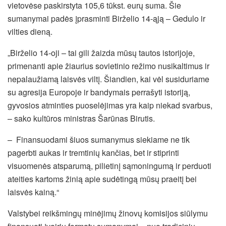
vietovėse paskirstyta 105,6 tūkst. eurų suma. Šie
sumanymai padės įprasminti Birželio 14-ąją – Gedulo ir
vilties dieną.
„Birželio 14-oji – tai gili žaizda mūsų tautos istorijoje,
primenanti apie žiaurius sovietinio režimo nusikaltimus ir
nepalaužiamą laisvės viltį. Šiandien, kai vėl susiduriame
su agresija Europoje ir bandymais perrašyti istoriją,
gyvosios atminties puoselėjimas yra kaip niekad svarbus,
– sako kultūros ministras Šarūnas Birutis.
– Finansuodami šiuos sumanymus siekiame ne tik
pagerbti aukas ir tremtinių kančias, bet ir stiprinti
visuomenės atsparumą, pilietinį sąmoningumą ir perduoti
ateities kartoms žinią apie sudėtingą mūsų praeitį bei
laisvės kainą.“
Valstybei reikšmingų minėjimų žinovų komisijos siūlymu