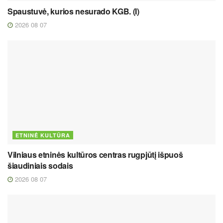
Spaustuvė, kurios nesurado KGB. (I)
2026 08 07
ETNINĖ KULTŪRA
Vilniaus etninės kultūros centras rugpjūtį išpuoš
šiaudiniais sodais
2026 08 07