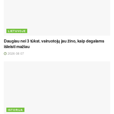
LIETUVOJE
Daugiau nei 3 tūkst. vairuotojų jau žino, kaip degalams
išleisti mažiau
2026 08 07
ISTORIJA