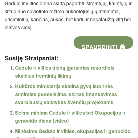
Gedulo ir vilties diena skirta pagerbti ištremtųjų, kalintųjų ir
kitaip nuo sovietinio režimo nukentėjusiųjų atminimą,
prisiminti jų kančias, aukas, bet kartu ir nepalaužtą viltį bei
laisvės siekį.
SPAUSDINTI 🖨
Susiję Straipsniai:
Gedulo ir vilties dieną įgarsintas rekordinis
skaičius tremtinių likimų
Kultūros ministerija skatina gyvą istorinės
atminties puoselėjimą: skirtas finansavimas
svarbiausių valstybės švenčių projektams
Seime minima Gedulo ir vilties bei Okupacijos ir
genocido diena (video)
Minėsime Gedulo ir vilties, okupacijos ir genocido