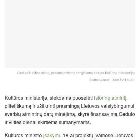
Gedulo ir vilties dieną įprasminantiems renginiams skirtas Kultūros ministerijos
finansavimas | lrkm.lrv.lt nuotr.
Kultūros ministerija, siekdama puoselėti
istorinę atmintį
,
pilietiškumą ir užtikrinti prasmingą Lietuvos valstybingumui
svarbių atmintinų datų minėjimą, skyrė finansavimą Gedulo
ir vilties dienai skirtiems sumanymams.
Kultūros ministro
įsakymu
18-ai projektų įvairiose Lietuvos