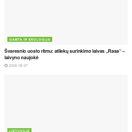
GAMTA IR EKOLOGIJA
Švaresnio uosto ritmu: atliekų surinkimo laivas „Rasa“ –
laivyno naujokė
2026 08 07
LIETUVOJE