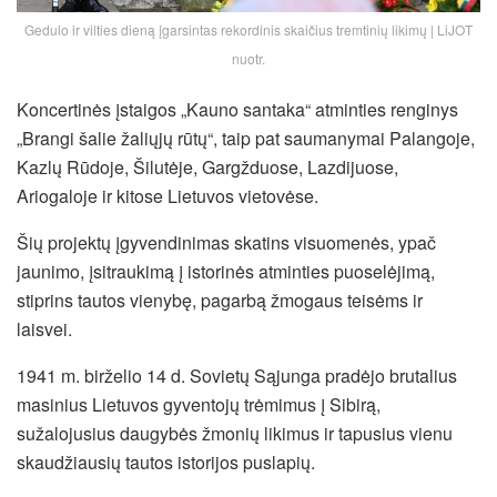
Gedulo ir vilties dieną įgarsintas rekordinis skaičius tremtinių likimų | LiJOT
nuotr.
Koncertinės įstaigos „Kauno santaka“ atminties renginys
„Brangi šalie žaliųjų rūtų“, taip pat saumanymai Palangoje,
Kazlų Rūdoje, Šilutėje, Gargžduose, Lazdijuose,
Ariogaloje ir kitose Lietuvos vietovėse.
Šių projektų įgyvendinimas skatins visuomenės, ypač
jaunimo, įsitraukimą į istorinės atminties puoselėjimą,
stiprins tautos vienybę, pagarbą žmogaus teisėms ir
laisvei.
1941 m. birželio 14 d. Sovietų Sąjunga pradėjo brutalius
masinius Lietuvos gyventojų trėmimus į Sibirą,
sužalojusius daugybės žmonių likimus ir tapusius vienu
skaudžiausių tautos istorijos puslapių.