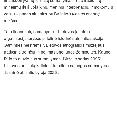
finansuoti įvairių formatų sumanymai – nuo tradicinių
minėjimų iki šiuolaikinių meninių interpretacijų ir mokomųjų
veiklų – padės aktualizuoti Birželio 14-osios istorinę
reikšmę.
Tarp finansuotų sumanymų – Lietuvos jaunimo
organizacijų tarybos pilietinė istorinės atminties akcija
„Atminties neištremsi“, Lietuvos etnografijos muziejaus
tradicinis tremčių minėjimas prie jurtos-žeminukės, Kauno
IX forto muziejaus sumanymas „Birželio sodas 2025“,
Lietuvos politinių kalinių ir tremtinių sąjungos sumanymas
„Istorinė atmintis byloja 2025“.