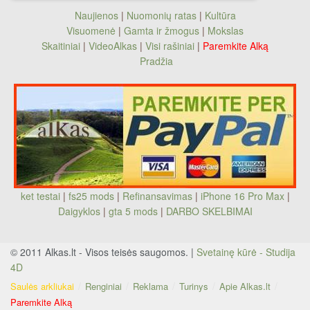
Naujienos
|
Nuomonių ratas
|
Kultūra
Visuomenė
|
Gamta ir žmogus
|
Mokslas
Skaitiniai
|
VideoAlkas
|
Visi rašiniai
|
Paremkite Alką
Pradžia
ket testai
|
fs25 mods
|
Refinansavimas
|
iPhone 16 Pro Max
|
Daigyklos
|
gta 5 mods
|
DARBO SKELBIMAI
© 2011 Alkas.lt - Visos teisės saugomos. |
Svetainę kūrė - Studija
4D
Saulės arkliukai
Renginiai
Reklama
Turinys
Apie Alkas.lt
Paremkite Alką