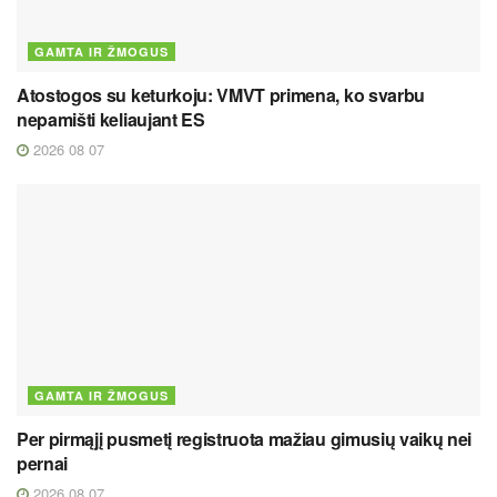
GAMTA IR ŽMOGUS
Atostogos su keturkoju: VMVT primena, ko svarbu
nepamišti keliaujant ES
2026 08 07
GAMTA IR ŽMOGUS
Per pirmąjį pusmetį registruota mažiau gimusių vaikų nei
pernai
2026 08 07