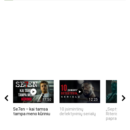
17:50
12:25
Se7en – kai tamsa
10 įsimintinų
„Septynių Ka
tampa meno kūriniu
detektyvinių serialų
Riteris" – kai
paprastumas