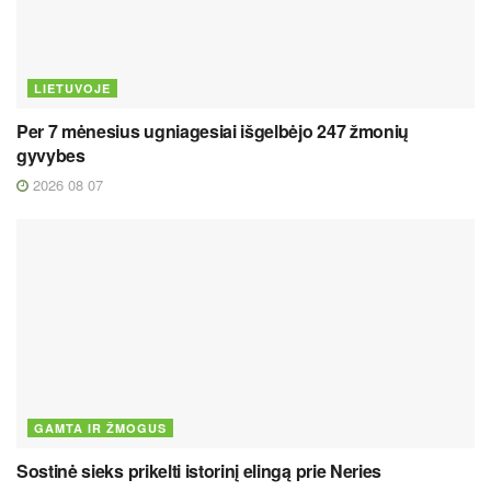
LIETUVOJE
Per 7 mėnesius ugniagesiai išgelbėjo 247 žmonių
gyvybes
2026 08 07
GAMTA IR ŽMOGUS
Sostinė sieks prikelti istorinį elingą prie Neries