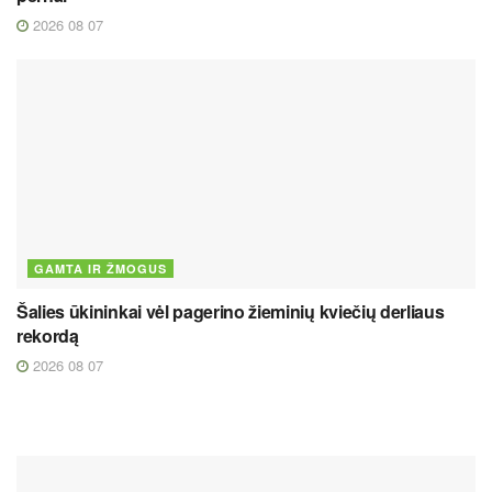
2026 08 07
GAMTA IR ŽMOGUS
Šalies ūkininkai vėl pagerino žieminių kviečių derliaus
rekordą
2026 08 07