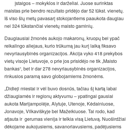
įstaigos – mokyklos ir darželiai. Juose surinktas
maistas prie bendro rezultato pridėjo dar 52 tūkst. vienetų.
Iš viso šių metų pavasarį stokojantiems paaukota daugiau
nei 324 tūkstančiai vienetų maisto gaminių.
Daugiausiai žmonės aukojo makaronų, kruopų bei ypač
reikalingo aliejaus, kurio trūkumą jau kurį laiką fiksavo
nevyriausybinės organizacijos. Akcija vyko 418 prekybos
vietų visoje Lietuvoje, o prie jos prisidėjo ne tik „Maisto
bankas“, bet ir dar 278 nevyriausybinės organizacijos,
rinkusios paramą savo globojamiems žmonėms.
„Didieji miestai ir vėl buvo dosnūs, tačiau šį kartą labai
džiaugiamės ir regionų aktyvumu – ypatingai gausiai
aukota Marijampolėje, Alytuje, Utenoje, Kėdainiuose,
Jonavoje, Vilkaviškyje bei Mažeikiuose. Tai rodo, kad
atjauta ir gerumas vienija ir telkia visą Lietuvą. Nuoširdžiai
dėkojame aukojusiems, savanoriavusiems, padėjusiems