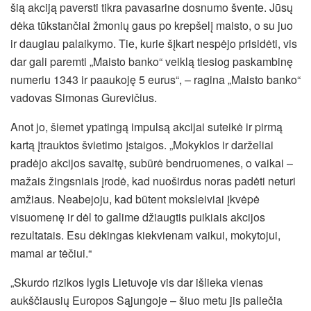
šią akciją paversti tikra pavasarine dosnumo švente. Jūsų
dėka tūkstančiai žmonių gaus po krepšelį maisto, o su juo
ir daugiau palaikymo. Tie, kurie šįkart nespėjo prisidėti, vis
dar gali paremti „Maisto banko“ veiklą tiesiog paskambinę
numeriu 1343 ir paaukoję 5 eurus“, – ragina „Maisto banko“
vadovas Simonas Gurevičius.
Anot jo, šiemet ypatingą impulsą akcijai suteikė ir pirmą
kartą įtrauktos švietimo įstaigos. „Mokyklos ir darželiai
pradėjo akcijos savaitę, subūrė bendruomenes, o vaikai –
mažais žingsniais įrodė, kad nuoširdus noras padėti neturi
amžiaus. Neabejoju, kad būtent moksleiviai įkvėpė
visuomenę ir dėl to galime džiaugtis puikiais akcijos
rezultatais. Esu dėkingas kiekvienam vaikui, mokytojui,
mamai ar tėčiui.“
„Skurdo rizikos lygis Lietuvoje vis dar išlieka vienas
aukščiausių Europos Sąjungoje – šiuo metu jis paliečia