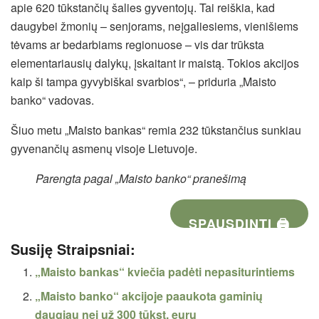
apie 620 tūkstančių šalies gyventojų. Tai reiškia, kad
daugybei žmonių – senjorams, neįgaliesiems, vienišiems
tėvams ar bedarbiams regionuose – vis dar trūksta
elementariausių dalykų, įskaitant ir maistą. Tokios akcijos
kaip ši tampa gyvybiškai svarbios“, – priduria „Maisto
banko“ vadovas.
Šiuo metu „Maisto bankas“ remia 232 tūkstančius sunkiau
gyvenančių asmenų visoje Lietuvoje.
Parengta pagal „Maisto banko“ pranešimą
SPAUSDINTI 🖨
Susiję Straipsniai:
„Maisto bankas“ kviečia padėti nepasiturintiems
„Maisto banko“ akcijoje paaukota gaminių
daugiau nei už 300 tūkst. eurų