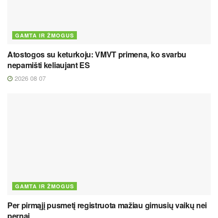
GAMTA IR ŽMOGUS
Atostogos su keturkoju: VMVT primena, ko svarbu
nepamišti keliaujant ES
2026 08 07
GAMTA IR ŽMOGUS
Per pirmąjį pusmetį registruota mažiau gimusių vaikų nei
pernai