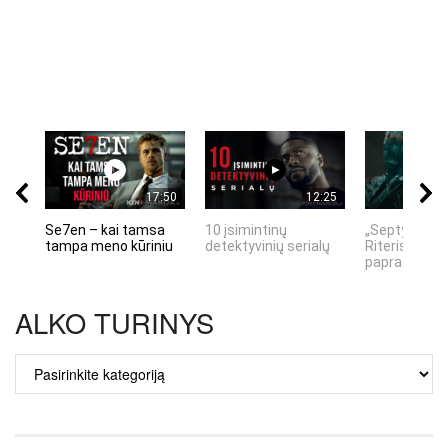
17:50
12:25
Se7en – kai tamsa
10 įsimintinų
„Septynių Ka
tampa meno kūriniu
detektyvinių serialų
Riteris" – kai
paprastumas
ALKO TURINYS
ALKO
TURINYS