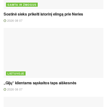
GAMTA IR ŽMOGUS
Sostinė sieks prikelti istorinį elingą prie Neries
2026 08 07
LIETUVOJE
„Gijų“ klientams sąskaitos taps aiškesnės
2026 08 07