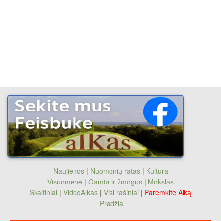
Naujienos
|
Nuomonių ratas
|
Kultūra
Visuomenė
|
Gamta ir žmogus
|
Mokslas
Skaitiniai
|
VideoAlkas
|
Visi rašiniai
|
Paremkite Alką
Pradžia