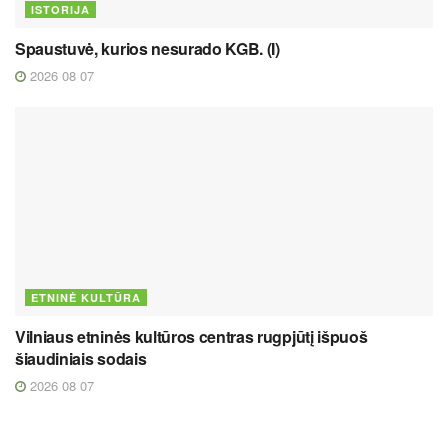
ISTORIJA
Spaustuvė, kurios nesurado KGB. (I)
2026 08 07
ETNINĖ KULTŪRA
Vilniaus etninės kultūros centras rugpjūtį išpuoš
šiaudiniais sodais
2026 08 07