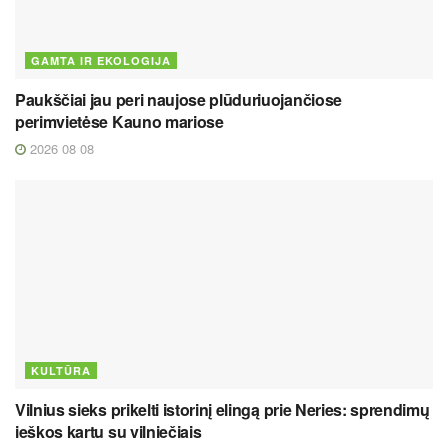
GAMTA IR EKOLOGIJA
Paukščiai jau peri naujose plūduriuojančiose
perimvietėse Kauno mariose
2026 08 08
KULTŪRA
Vilnius sieks prikelti istorinį elingą prie Neries: sprendimų
ieškos kartu su vilniečiais