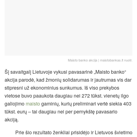
Maisto banko akcija | maistobankas.lt nuotr.
Šį savaitgalį Lietuvoje vykusi pavasarinė „Maisto banko“
akcija parodė, kad žmonių solidarumas ir jautrumas vis dar
stipresni už ekonominius sunkumus. Iš viso prekybos
vietose buvo paaukota daugiau nei 272 tūkst. vienetų ilgo
galiojimo
maisto
gaminių, kurių preliminari vertė siekia 403
tūkst. eurų – tai daugiau nei per pernykštę pavasario
akciją.
Prie šio rezultato ženkliai prisidėjo ir Lietuvos švietimo