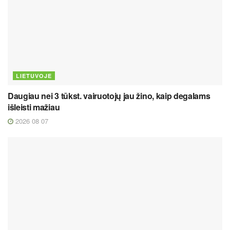
LIETUVOJE
Daugiau nei 3 tūkst. vairuotojų jau žino, kaip degalams
išleisti mažiau
2026 08 07