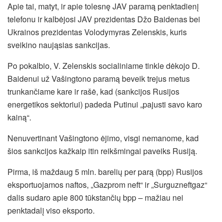
Apie tai, matyt, ir apie tolesnę JAV paramą penktadienį
telefonu ir kalbėjosi JAV prezidentas Džo Baidenas bei
Ukrainos prezidentas Volodymyras Zelenskis, kuris
sveikino naująsias sankcijas.
Po pokalbio, V. Zelenskis socialiniame tinkle dėkojo D.
Baidenui už Vašingtono paramą beveik trejus metus
trunkančiame kare ir rašė, kad (sankcijos Rusijos
energetikos sektoriui) padeda Putinui „pajusti savo karo
kainą“.
Nenuvertinant Vašingtono ėjimo, visgi nemanome, kad
šios sankcijos kažkaip itin reikšmingai paveiks Rusiją.
Pirma, iš maždaug 5 mln. barelių per parą (bpp) Rusijos
eksportuojamos naftos, „Gazprom neft“ ir „Surguzneftgaz“
dalis sudaro apie 800 tūkstančių bpp – mažiau nei
penktadalį viso eksporto.