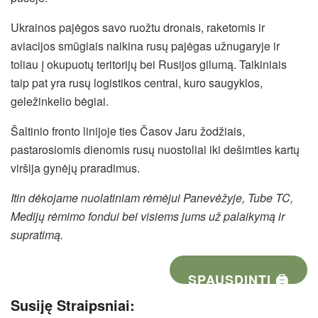
Ukrainos pajėgos savo ruožtu dronais, raketomis ir
aviacijos smūgiais naikina rusų pajėgas užnugaryje ir
toliau į okupuotų teritorijų bei Rusijos gilumą. Taikiniais
taip pat yra rusų logistikos centrai, kuro saugyklos,
geležinkelio bėgiai.
Šaltinio fronto linijoje ties Časov Jaru žodžiais,
pastarosiomis dienomis rusų nuostoliai iki dešimties kartų
viršija gynėjų praradimus.
Itin dėkojame nuolatiniam rėmėjui Panevėžyje, Tube TC,
Medijų rėmimo fondui bei visiems jums už palaikymą ir
supratimą.
SPAUSDINTI 🖨
Susiję Straipsniai: