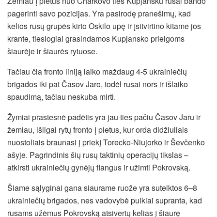
Žemiau į pietus nuo Charkovo ties Kupjansku rusai bando
pagerinti savo pozicijas. Yra pasirodę pranešimų, kad
kelios rusų grupės kirto Oskilo upę ir įsitvirtino kitame jos
krante, tiesiogiai grasindamos Kupjansko prieigoms
šiaurėje ir šiaurės rytuose.
Tačiau čia fronto liniją laiko maždaug 4-5 ukrainiečių
brigados iki pat Časov Jaro, todėl rusai nors ir išlaiko
spaudimą, tačiau neskuba mirti.
Žymiai prastesnė padėtis yra jau ties pačiu Časov Jaru ir
žemiau, išilgai rytų fronto į pietus, kur orda didžiuliais
nuostoliais braunasi į priekį Torecko-Niujorko ir Ševčenko
ašyje. Pagrindinis šių rusų taktinių operacijų tikslas –
atkirsti ukrainiečių gynėjų flangus ir užimti Pokrovską.
Šiame sąlyginai gana siaurame ruože yra sutelktos 6–8
ukrainiečių brigados, nes vadovybė puikiai supranta, kad
rusams užėmus Pokrovską atsivertų kelias į šiaurę