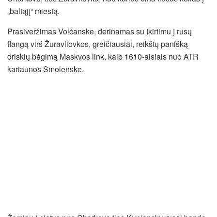
„baltąjį“ miestą.
Prasiveržimas Volčanske, derinamas su įkirtimu į rusų
flangą virš Žuravliovkos, greičiausiai, reikštų panišką
driskių bėgimą Maskvos link, kaip 1610-aisiais nuo ATR
kariaunos Smolenske.