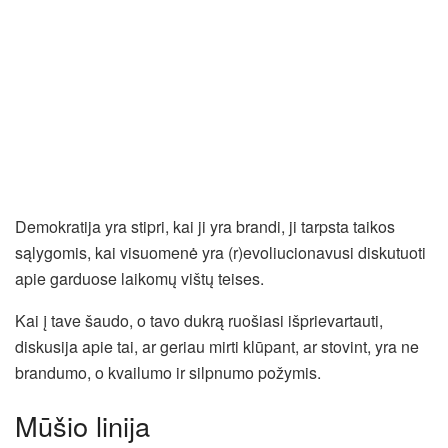
Demokratija yra stipri, kai ji yra brandi, ji tarpsta taikos
sąlygomis, kai visuomenė yra (r)evoliucionavusi diskutuoti
apie garduose laikomų vištų teises.
Kai į tave šaudo, o tavo dukrą ruošiasi išprievartauti,
diskusija apie tai, ar geriau mirti klūpant, ar stovint, yra ne
brandumo, o kvailumo ir silpnumo požymis.
Mūšio linija