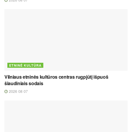
ETNINĖ KULTŪRA
Vilniaus etninės kultūros centras rugpjūtį išpuoš
šiaudiniais sodais
2026 08 07