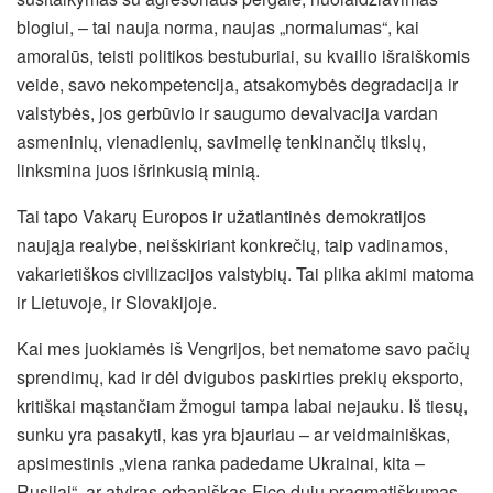
blogiui, – tai nauja norma, naujas „normalumas“, kai
amoralūs, teisti politikos bestuburiai, su kvailio išraiškomis
veide, savo nekompetencija, atsakomybės degradacija ir
valstybės, jos gerbūvio ir saugumo devalvacija vardan
asmeninių, vienadienių, savimeilę tenkinančių tikslų,
linksmina juos išrinkusią minią.
Tai tapo Vakarų Europos ir užatlantinės demokratijos
naująja realybe, neišskiriant konkrečių, taip vadinamos,
vakarietiškos civilizacijos valstybių. Tai plika akimi matoma
ir Lietuvoje, ir Slovakijoje.
Kai mes juokiamės iš Vengrijos, bet nematome savo pačių
sprendimų, kad ir dėl dvigubos paskirties prekių eksporto,
kritiškai mąstančiam žmogui tampa labai nejauku. Iš tiesų,
sunku yra pasakyti, kas yra bjauriau – ar veidmainiškas,
apsimestinis „viena ranka padedame Ukrainai, kita –
Rusijai“, ar atviras orbaniškas Fico dujų pragmatiškumas.