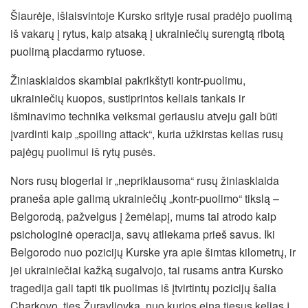
Šiaurėje, išlaisvintoje Kursko srityje rusai pradėjo puolimą
iš vakarų į rytus, kaip atsaką į ukrainiečių surengtą ribotą
puolimą placdarmo rytuose.
Žiniasklaidos skambiai pakrikštyti kontr-puolimu,
ukrainiečių kuopos, sustiprintos keliais tankais ir
išminavimo technika veiksmai geriausiu atveju gali būti
įvardinti kaip „spoiling attack“, kuria užkirstas kelias rusų
pajėgų puolimui iš rytų pusės.
Nors rusų blogeriai ir „nepriklausoma“ rusų žiniasklaida
praneša apie galimą ukrainiečių „kontr-puolimo“ tikslą –
Belgorodą, pažvelgus į žemėlapį, mums tai atrodo kaip
psichologinė operacija, savų atliekama prieš savus. Iki
Belgorodo nuo pozicijų Kurske yra apie šimtas kilometrų, ir
jei ukrainiečiai kažką sugalvojo, tai rusams antra Kursko
tragedija gali tapti tik puolimas iš įtvirtintų pozicijų šalia
Charkovo, ties Žuravliovka, nuo kurios eina tiesus kelias į