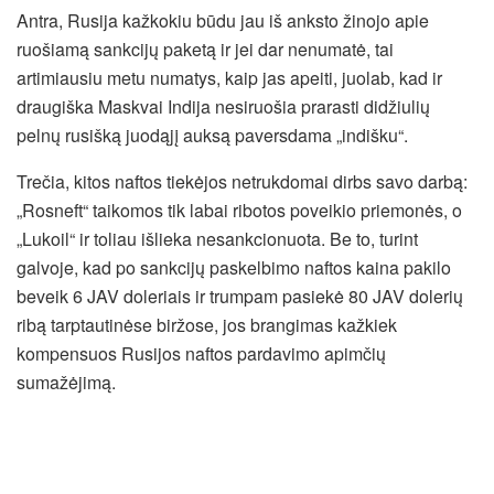
Antra, Rusija kažkokiu būdu jau iš anksto žinojo apie
ruošiamą sankcijų paketą ir jei dar nenumatė, tai
artimiausiu metu numatys, kaip jas apeiti, juolab, kad ir
draugiška Maskvai Indija nesiruošia prarasti didžiulių
pelnų rusišką juodąjį auksą paversdama „indišku“.
Trečia, kitos naftos tiekėjos netrukdomai dirbs savo darbą:
„Rosneft“ taikomos tik labai ribotos poveikio priemonės, o
„Lukoil“ ir toliau išlieka nesankcionuota. Be to, turint
galvoje, kad po sankcijų paskelbimo naftos kaina pakilo
beveik 6 JAV doleriais ir trumpam pasiekė 80 JAV dolerių
ribą tarptautinėse biržose, jos brangimas kažkiek
kompensuos Rusijos naftos pardavimo apimčių
sumažėjimą.