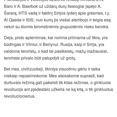
Baro ir A. Baerbok už uždarų durų tiesiogiai įspėjo A.
Šararą, HTS vadą ir faktinį Sirijos lyderį apie grėsmes, t.y.
Al Qaeda ir ISIS, nuo kurių jis viešai atsiribojo ir teigia esą
neturi su šiomis teroristinėmis grupuotėmis nieko bendra.
Deja, proto aptemimas, kai norima priimama už tikra, yra
būdingas ir Vilniui, ir Berlynui. Rusija, kaip ir Sirija, yra
valdoma teroristų, o kad tai pasikeistų, mažų mažiausiai,
teroristai privalo būti patupdyti už grotų.
Bet mes, civilizuotieji, tikintys visuotiniu gėriu ir taika
niekaip nepasimokome. Mes atsisakome suprasti, kad
durtuvais režimą gali pakeisti tik kitas režimas, o ginkluota
revoliucija ant pjedestalo užkelia ne ką kitą, o tik ginkluotus
revoliucionierius.