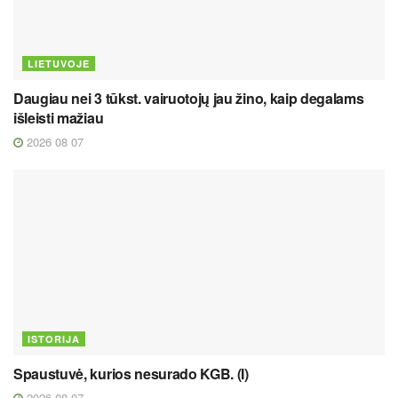
LIETUVOJE
Daugiau nei 3 tūkst. vairuotojų jau žino, kaip degalams
išleisti mažiau
2026 08 07
ISTORIJA
Spaustuvė, kurios nesurado KGB. (I)
2026 08 07