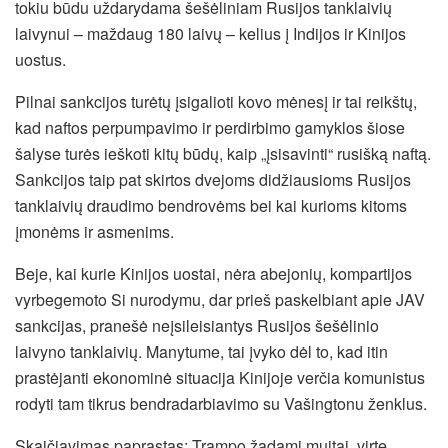
tokiu būdu uždarydama šešėliniam Rusijos tanklaivių
laivynui – maždaug 180 laivų – kelius į Indijos ir Kinijos
uostus.
Pilnai sankcijos turėtų įsigalioti kovo mėnesį ir tai reikštų,
kad naftos perpumpavimo ir perdirbimo gamyklos šiose
šalyse turės ieškoti kitų būdų, kaip „įsisavinti“ rusišką naftą.
Sankcijos taip pat skirtos dvejoms didžiausioms Rusijos
tanklaivių draudimo bendrovėms bei kai kurioms kitoms
įmonėms ir asmenims.
Beje, kai kurie Kinijos uostai, nėra abejonių, kompartijos
vyrbegemoto Si nurodymu, dar prieš paskelbiant apie JAV
sankcijas, pranešė neįsileisiantys Rusijos šešėlinio
laivyno tanklaivių. Manytume, tai įvyko dėl to, kad itin
prastėjanti ekonominė situacija Kinijoje verčia komunistus
rodyti tam tikrus bendradarbiavimo su Vašingtonu ženklus.
Skaičiavimas paprastas: Trampo žadami muitai, virtę