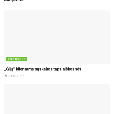
LIETUVOJE
„Gijų“ klientams sąskaitos taps aiškesnės
2026 08 07