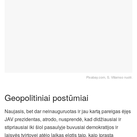
Pixabay.com, S. Viliamso nuotr.
Geopolitiniai postūmiai
Naujasis, bet dar neinauguruotas ir jau kartą pareigas ėjęs
JAV prezidentas, atrodo, nusprendė, kad didžiausiai ir
stipriausiai iki šiol pasaulyje buvusiai demokratijos ir
laisvės tvirtovei atėjo laikas elgtis taip, kaip įprasta