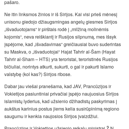
pašaro.
Ne itin linksmos žinios ir iš Sirijos. Kai visi prieš mėnesį
unisonu giedojo džiaugsmingas angelų giesmes Sirijos
„išvaduotojams“ ir pirštais rodė į „milžiną molinėmis
kojomis“, neva reiškiantį ir Rusijos silpnumą, mes išsyk
įspėjome, kad „išvadavimas“ greičiausiai buvo suderintas
su Maskva, o „išvaduotojai“ Hajat Tahrir al-Šam (Hayat
Tahrir al-Sham – HTS) yra teroristai, teroristinės Rusijos
bičiuliai, norintys atkurti, sukurti, o gal ir pakurti Islamo
valstybę (kol kas?) Sirijos ribose.
Dabar jau viešai pranešama, kad JAV, Prancūzijos ir
Vokietijos pasiuntiniai privačiai įspėjo naujuosius Sirijos
islamistų lyderius, kad užsienio džihadistų paskyrimas į
aukštus karinius postus jiems kelia susirūpinimą regiono
saugumu ir kenkia naujosios Sirijos įvaizdžiui.
Prancūzijos ir Vokietijos užsienio reikalų ministrai Ž.N.