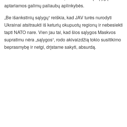
aptariamos galimų paliaubų aplinkybės.
„Be išankstinių sąlygų“ reiškia, kad JAV turės nurodyti
Ukrainai atsitraukti iš keturių okupuotų regionų ir nebesiekti
tapti NATO nare. Vien jau tai, kad šios sąlygos Maskvos
supratimu nėra „sąlygos“, rodo akivaizdžią tokio susitikimo
beprasmybę ir netgi, drįstame sakyti, absurdą.