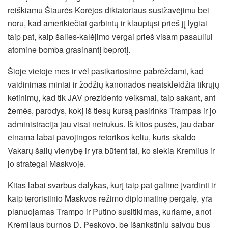
reiškiamu Šiaurės Korėjos diktatoriaus susižavėjimu bei
noru, kad amerikiečiai garbintų ir klauptųsi prieš jį lygiai
taip pat, kaip šalies-kalėjimo vergai prieš visam pasauliui
atomine bomba grasinantį beprotį.
Šioje vietoje mes ir vėl pasikartosime pabrėždami, kad
vaidinimas miniai ir žodžių kanonados neatskleidžia tikrųjų
ketinimų, kad tik JAV prezidento veiksmai, taip sakant, ant
žemės, parodys, kokį iš tiesų kursą pasirinks Trampas ir jo
administracija jau visai netrukus. Iš kitos pusės, jau dabar
einama labai pavojingos retorikos keliu, kuris skaldo
Vakarų šalių vienybę ir yra būtent tai, ko siekia Kremlius ir
jo strategai Maskvoje.
Kitas labai svarbus dalykas, kurį taip pat galime įvardinti ir
kaip teroristinio Maskvos režimo diplomatinę pergalę, yra
planuojamas Trampo ir Putino susitikimas, kuriame, anot
Kremliaus burnos D. Peskovo, be išankstinių sąlygų bus