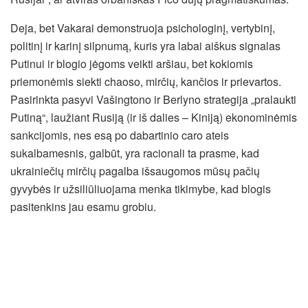
Deja, bet Vakarai demonstruoja psichologinį, vertybinį,
politinį ir karinį silpnumą, kuris yra labai aiškus signalas
Putinui ir blogio jėgoms veikti aršiau, bet kokiomis
priemonėmis siekti chaoso, mirčių, kančios ir prievartos.
Pasirinkta pasyvi Vašingtono ir Berlyno strategija „pralaukti
Putiną“, laužiant Rusiją (ir iš dalies – Kiniją) ekonominėmis
sankcijomis, nes esą po dabartinio caro ateis
sukalbamesnis, galbūt, yra racionali ta prasme, kad
ukrainiečių mirčių pagalba išsaugomos mūsų pačių
gyvybės ir užsiliūliuojama menka tikimybe, kad blogis
pasitenkins jau esamu grobiu.