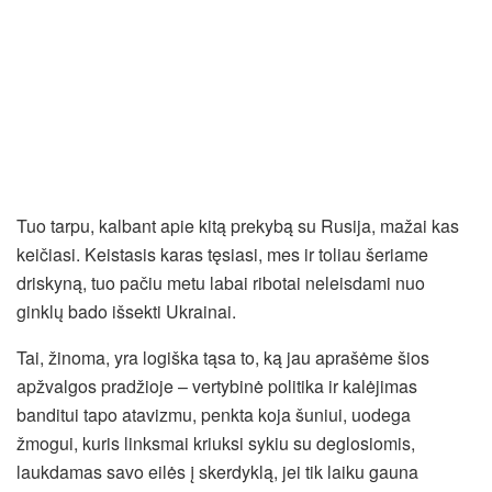
Tuo tarpu, kalbant apie kitą prekybą su Rusija, mažai kas
keičiasi. Keistasis karas tęsiasi, mes ir toliau šeriame
driskyną, tuo pačiu metu labai ribotai neleisdami nuo
ginklų bado išsekti Ukrainai.
Tai, žinoma, yra logiška tąsa to, ką jau aprašėme šios
apžvalgos pradžioje – vertybinė politika ir kalėjimas
banditui tapo atavizmu, penkta koja šuniui, uodega
žmogui, kuris linksmai kriuksi sykiu su deglosiomis,
laukdamas savo eilės į skerdyklą, jei tik laiku gauna