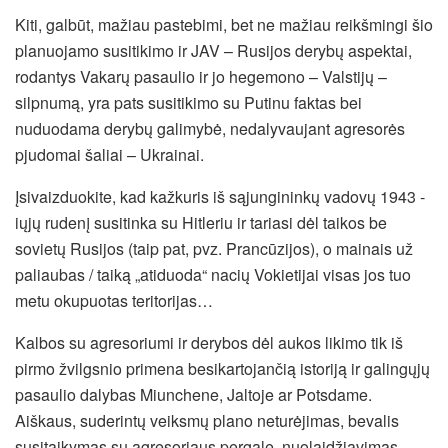
Kiti, galbūt, mažiau pastebimi, bet ne mažiau reikšmingi šio
planuojamo susitikimo ir JAV – Rusijos derybų aspektai,
rodantys Vakarų pasaulio ir jo hegemono – Valstijų –
silpnumą, yra pats susitikimo su Putinu faktas bei
nuduodama derybų galimybė, nedalyvaujant agresorės
pjudomai šaliai – Ukrainai.
Įsivaizduokite, kad kažkuris iš sąjungininkų vadovų 1943 -
iųjų rudenį susitinka su Hitleriu ir tariasi dėl taikos be
sovietų Rusijos (taip pat, pvz. Prancūzijos), o mainais už
paliaubas / taiką „atiduoda“ nacių Vokietijai visas jos tuo
metu okupuotas teritorijas…
Kalbos su agresoriumi ir derybos dėl aukos likimo tik iš
pirmo žvilgsnio primena besikartojančią istoriją ir galingųjų
pasaulio dalybas Miunchene, Jaltoje ar Potsdame.
Aiškaus, suderintų veiksmų plano neturėjimas, bevalis
susitaikymas su agresoriaus pergale, nuolaidžiavimas