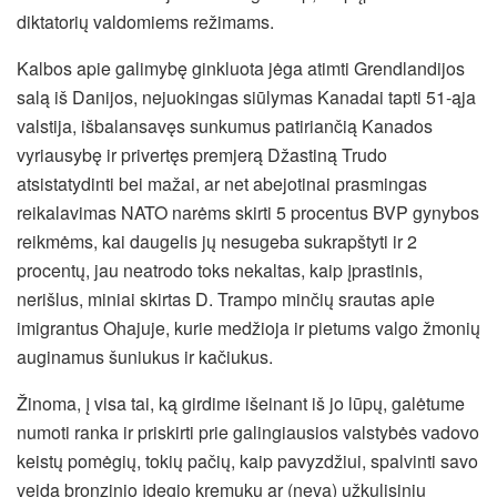
diktatorių valdomiems režimams.
Kalbos apie galimybę ginkluota jėga atimti Grendlandijos
salą iš Danijos, nejuokingas siūlymas Kanadai tapti 51-ąja
valstija, išbalansavęs sunkumus patiriančią Kanados
vyriausybę ir privertęs premjerą Džastiną Trudo
atsistatydinti bei mažai, ar net abejotinai prasmingas
reikalavimas NATO narėms skirti 5 procentus BVP gynybos
reikmėms, kai daugelis jų nesugeba sukrapštyti ir 2
procentų, jau neatrodo toks nekaltas, kaip įprastinis,
nerišlus, miniai skirtas D. Trampo minčių srautas apie
imigrantus Ohajuje, kurie medžioja ir pietums valgo žmonių
auginamus šuniukus ir kačiukus.
Žinoma, į visa tai, ką girdime išeinant iš jo lūpų, galėtume
numoti ranka ir priskirti prie galingiausios valstybės vadovo
keistų pomėgių, tokių pačių, kaip pavyzdžiui, spalvinti savo
veidą bronzinio įdegio kremuku ar (neva) užkulisiniu