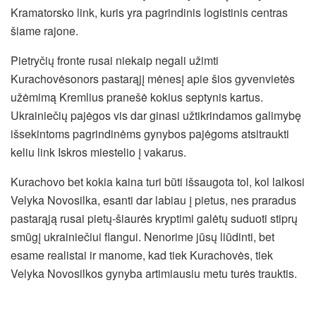
Kramatorsko link, kuris yra pagrindinis logistinis centras
šiame rajone.
Pietryčių fronte rusai niekaip negali užimti
Kurachovėsonors pastarąjį mėnesį apie šios gyvenvietės
užėmimą Kremlius pranešė kokius septynis kartus.
Ukrainiečių pajėgos vis dar ginasi užtikrindamos galimybę
išsekintoms pagrindinėms gynybos pajėgoms atsitraukti
keliu link Iskros miestelio į vakarus.
Kurachovo bet kokia kaina turi būti išsaugota tol, kol laikosi
Velyka Novosilka, esanti dar labiau į pietus, nes praradus
pastarąją rusai pietų-šiaurės kryptimi galėtų suduoti stiprų
smūgį ukrainiečiui flangui. Nenorime jūsų liūdinti, bet
esame realistai ir manome, kad tiek Kurachovės, tiek
Velyka Novosilkos gynyba artimiausiu metu turės trauktis.