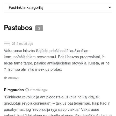
ALKO
TURINYS
Pastabos
2
+++
2 metai ago
Vakaruose laisvės Sąjūdis priešinasi šliaužiančiam
komunofašistiniam perversmui. Bet Lietuvos progresistai, ir
alkas tame tarpe, palaiko antisąjūdistinę stovyklą. Keista, ar ne
? Trumpa atmintis ir seklus protas.
Atsakyti
Rimgaudas
2 metai ago
“Ginkluota revoliucija ant pjedestalo užkelia ne ką kitą, tik
ginkluotus revoliucionierius”, – taiklus pastebėjimas, kaip kad ir
pasakymas, jog “revoliucija ryja savo vaikus” Vakaruose
sakant, kad “kiekviena revoliucija ekonomiškai bloškia šalį daug