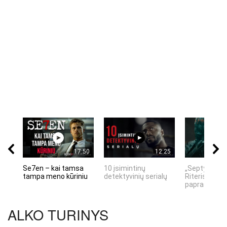
17:50
12:25
Se7en – kai tamsa
10 įsimintinų
„Septynių Ka
tampa meno kūriniu
detektyvinių serialų
Riteris" – kai
paprastumas
ALKO TURINYS