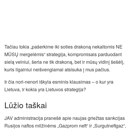
Tačiau tokia „pašerkime iki soties drakoną nekaltomis NE
MŪSŲ mergelėmis“ strategija, kompromisais parduodant
sielą velniui, šeria ne tik drakoną, bet ir mūsų vidinį šešėlį,
kuris ilgainiui neišvengiamai atsisuka į mus pačius.
Ir čia nori-nenori iškyla esminis klausimas – o kur yra
Lietuva, ir kokia yra Lietuvos strategija?
Lūžio taškai
JAV administracija pranešė apie naujas griežtas sankcijas
Rusijos naftos milžinėms „Gazprom neft“ ir „Surgutneftgaz“,