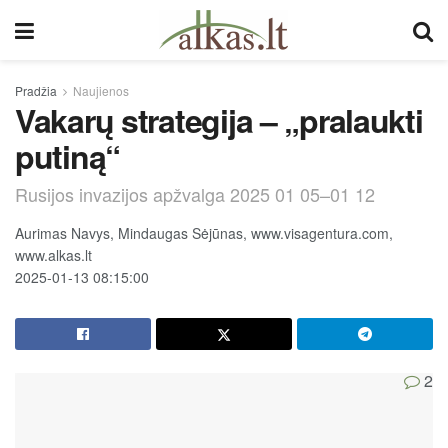
Pradžia
Naujienos
Vakarų strategija – „pralaukti
putiną“
Rusijos invazijos apžvalga 2025 01 05–01 12
Aurimas Navys, Mindaugas Sėjūnas, www.visagentura.com,
www.alkas.lt
2025-01-13 08:15:00
2