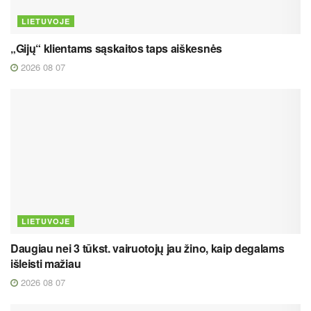
LIETUVOJE
„Gijų“ klientams sąskaitos taps aiškesnės
2026 08 07
LIETUVOJE
Daugiau nei 3 tūkst. vairuotojų jau žino, kaip degalams
išleisti mažiau
2026 08 07