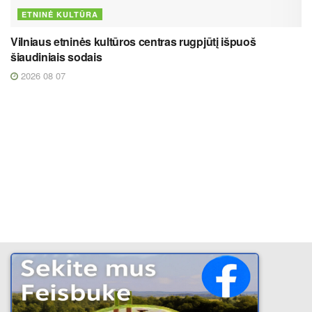
ETNINĖ KULTŪRA
Vilniaus etninės kultūros centras rugpjūtį išpuoš
šiaudiniais sodais
2026 08 07