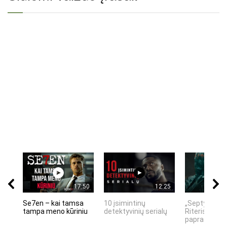
17:50
12:25
Se7en – kai tamsa
10 įsimintinų
„Septynių Ka
tampa meno kūriniu
detektyvinių serialų
Riteris" – kai
paprastumas