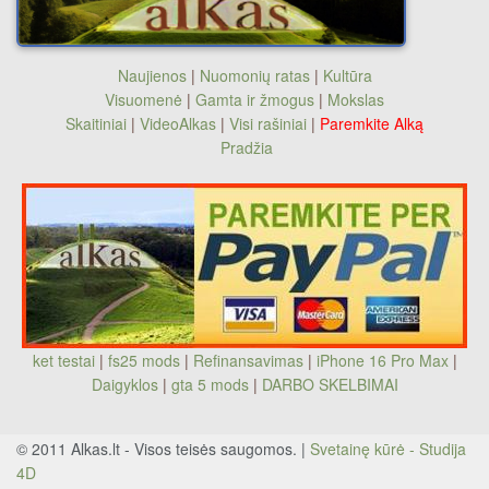
Naujienos
|
Nuomonių ratas
|
Kultūra
Visuomenė
|
Gamta ir žmogus
|
Mokslas
Skaitiniai
|
VideoAlkas
|
Visi rašiniai
|
Paremkite Alką
Pradžia
ket testai
|
fs25 mods
|
Refinansavimas
|
iPhone 16 Pro Max
|
Daigyklos
|
gta 5 mods
|
DARBO SKELBIMAI
© 2011 Alkas.lt - Visos teisės saugomos. |
Svetainę kūrė - Studija
4D