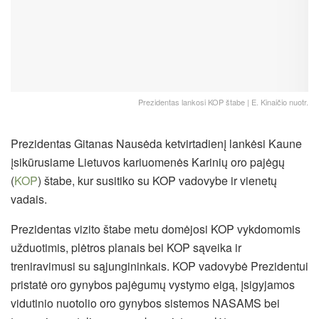
Prezidentas lankosi KOP štabe | E. Kinaičio nuotr.
Prezidentas Gitanas Nausėda ketvirtadienį lankėsi Kaune
įsikūrusiame Lietuvos kariuomenės Karinių oro pajėgų
(
KOP
) štabe, kur susitiko su KOP vadovybe ir vienetų
vadais.
Prezidentas vizito štabe metu domėjosi KOP vykdomomis
užduotimis, plėtros planais bei KOP sąveika ir
treniravimusi su sąjungininkais. KOP vadovybė Prezidentui
pristatė oro gynybos pajėgumų vystymo eigą, įsigyjamos
vidutinio nuotolio oro gynybos sistemos NASAMS bei