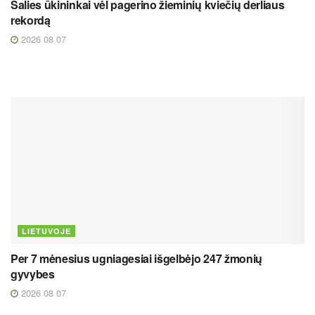
Šalies ūkininkai vėl pagerino žieminių kviečių derliaus
rekordą
2026 08 07
LIETUVOJE
Per 7 mėnesius ugniagesiai išgelbėjo 247 žmonių
gyvybes
2026 08 07