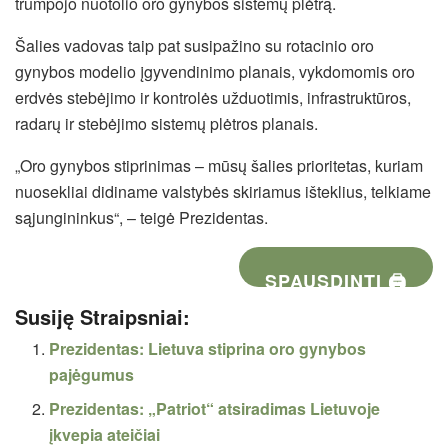
trumpojo nuotolio oro gynybos sistemų plėtrą.
Šalies vadovas taip pat susipažino su rotacinio oro
gynybos modelio įgyvendinimo planais, vykdomomis oro
erdvės stebėjimo ir kontrolės užduotimis, infrastruktūros,
radarų ir stebėjimo sistemų plėtros planais.
„Oro gynybos stiprinimas – mūsų šalies prioritetas, kuriam
nuosekliai didiname valstybės skiriamus išteklius, telkiame
sąjungininkus“, – teigė Prezidentas.
SPAUSDINTI 🖨
Susiję Straipsniai:
Prezidentas: Lietuva stiprina oro gynybos
pajėgumus
Prezidentas: „Patriot“ atsiradimas Lietuvoje
įkvepia ateičiai