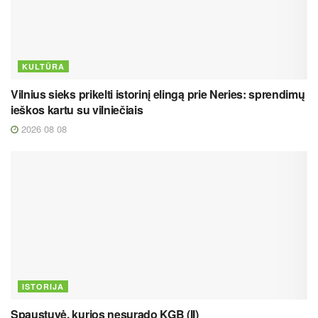
KULTŪRA
Vilnius sieks prikelti istorinį elingą prie Neries: sprendimų
ieškos kartu su vilniečiais
2026 08 08
ISTORIJA
Spaustuvė, kurios nesurado KGB (II)