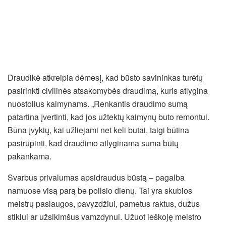
Draudikė atkreipia dėmesį, kad būsto savininkas turėtų
pasirinkti civilinės atsakomybės draudimą, kuris atlygina
nuostolius kaimynams. „Renkantis draudimo sumą
patartina įvertinti, kad jos užtektų kaimynų buto remontui.
Būna įvykių, kai užliejami net keli butai, taigi būtina
pasirūpinti, kad draudimo atlyginama suma būtų
pakankama.
Svarbus privalumas apsidraudus būstą – pagalba
namuose visą parą be poilsio dienų. Tai yra skubios
meistrų paslaugos, pavyzdžiui, pametus raktus, dužus
stiklui ar užsikimšus vamzdynui. Užuot ieškoję meistro