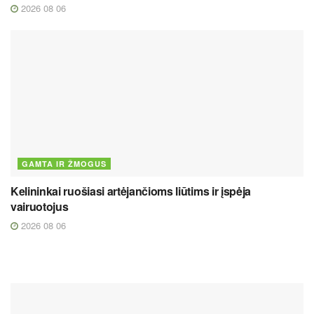
2026 08 06
GAMTA IR ŽMOGUS
Kelininkai ruošiasi artėjančioms liūtims ir įspėja
vairuotojus
2026 08 06