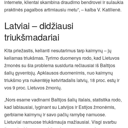
internete, klientai skambina draudimo bendrovei ir sulaukia
praktinės pagalbos artimiausiu metu”, – kalba V. Katilienė.
Latviai – didžiausi
triukšmadariai
Kita priežastis, kelianti nesutarimus tarp kaimynų – jų
keliamas triukšmas. Tyrimo duomenys rodo, kad Lietuvos
žmonės su šia problema susiduria rečiausiai iš Baltijos
šalių gyventojų. Apklausos duomenimis, nuo kaimynų
triukšmo yra nukentėję ketvirtadalis latvių, 18 proc. estų ir
vos 9 proc. Lietuvos žmonių.
„Nors esame vadinami Baltijos šalių italais, statistika rodo,
kad labiausiai, lyginant su Latvijos ir Estijos žmonėmis,
gerbiame kaimynų ir savo pačių ramybę namuose.
Lietuviai namuose triukšmauja mažiausiai. Visgi svarbu