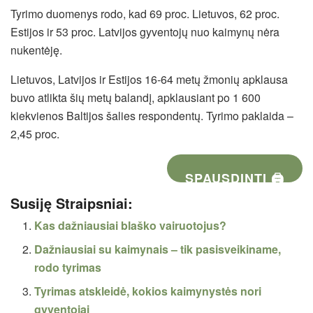
Tyrimo duomenys rodo, kad 69 proc. Lietuvos, 62 proc.
Estijos ir 53 proc. Latvijos gyventojų nuo kaimynų nėra
nukentėję.
Lietuvos, Latvijos ir Estijos 16-64 metų žmonių apklausa
buvo atlikta šių metų balandį, apklausiant po 1 600
kiekvienos Baltijos šalies respondentų. Tyrimo paklaida –
2,45 proc.
SPAUSDINTI 🖨
Susiję Straipsniai:
Kas dažniausiai blaško vairuotojus?
Dažniausiai su kaimynais – tik pasisveikiname,
rodo tyrimas
Tyrimas atskleidė, kokios kaimynystės nori
gyventojai