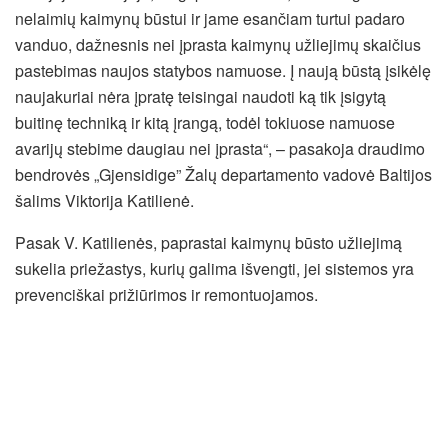
nelaimių kaimynų būstui ir jame esančiam turtui padaro
vanduo, dažnesnis nei įprasta kaimynų užliejimų skaičius
pastebimas naujos statybos namuose. Į naują būstą įsikėlę
naujakuriai nėra įpratę teisingai naudoti ką tik įsigytą
buitinę techniką ir kitą įrangą, todėl tokiuose namuose
avarijų stebime daugiau nei įprasta“, – pasakoja draudimo
bendrovės „Gjensidige” Žalų departamento vadovė Baltijos
šalims Viktorija Katilienė.
Pasak V. Katilienės, paprastai kaimynų būsto užliejimą
sukelia priežastys, kurių galima išvengti, jei sistemos yra
prevenciškai prižiūrimos ir remontuojamos.