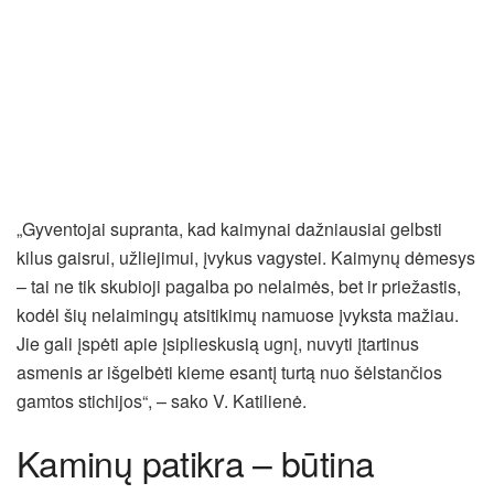
„Gyventojai supranta, kad kaimynai dažniausiai gelbsti
kilus gaisrui, užliejimui, įvykus vagystei. Kaimynų dėmesys
– tai ne tik skubioji pagalba po nelaimės, bet ir priežastis,
kodėl šių nelaimingų atsitikimų namuose įvyksta mažiau.
Jie gali įspėti apie įsiplieskusią ugnį, nuvyti įtartinus
asmenis ar išgelbėti kieme esantį turtą nuo šėlstančios
gamtos stichijos“, – sako V. Katilienė.
Kaminų patikra – būtina