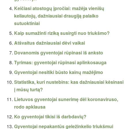
Keičiasi atostogų įpročiai: mažėja vienišų
keliautojų, dažniausiai draugiją palaiko
sutuoktiniai
Kaip sumažinti riziką susirgti nuo triukšmo?
Atšvaitus dažniausiai dėvi vaikai
Dovanomis gyventojai rūpinasi iš anksto
Tyrimas: gyventojai rūpinasi aplinkosauga
Gyventojai nesitiki būsto kainų mažėjimo
Statistika, kuri nustebins: kas dažniausiai kėsinasi
į mūsų turtą?
Lietuvos gyventojai sunerimę dėl koronaviruso,
rodo apklausa
Ko gyventojai tikisi iš darbdavių?
Gyventojai nepakantūs geležinkelio triukšmui