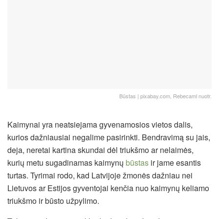
Būstas | pixabay.com, Rebecaml nuotr.
Kaimynai yra neatsiejama gyvenamosios vietos dalis,
kurios dažniausiai negalime pasirinkti. Bendravimą su jais,
deja, neretai kartina skundai dėl triukšmo ar nelaimės,
kurių metu sugadinamas kaimynų
būstas
ir jame esantis
turtas. Tyrimai rodo, kad Latvijoje žmonės dažniau nei
Lietuvos ar Estijos gyventojai kenčia nuo kaimynų keliamo
triukšmo ir būsto užpylimo.