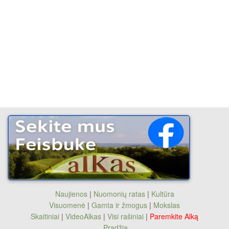
Naujienos
|
Nuomonių ratas
|
Kultūra
Visuomenė
|
Gamta ir žmogus
|
Mokslas
Skaitiniai
|
VideoAlkas
|
Visi rašiniai
|
Paremkite Alką
Pradžia