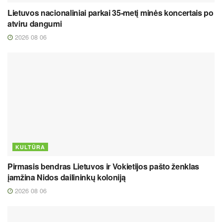
Lietuvos nacionaliniai parkai 35-metį minės koncertais po
atviru dangumi
2026 08 06
KULTŪRA
Pirmasis bendras Lietuvos ir Vokietijos pašto ženklas
įamžina Nidos dailininkų koloniją
2026 08 06