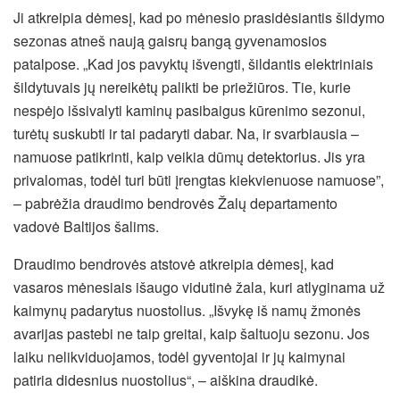
Ji atkreipia dėmesį, kad po mėnesio prasidėsiantis šildymo
sezonas atneš naują gaisrų bangą gyvenamosios
patalpose. „Kad jos pavyktų išvengti, šildantis elektriniais
šildytuvais jų nereikėtų palikti be priežiūros. Tie, kurie
nespėjo išsivalyti kaminų pasibaigus kūrenimo sezonui,
turėtų suskubti ir tai padaryti dabar. Na, ir svarbiausia –
namuose patikrinti, kaip veikia dūmų detektorius. Jis yra
privalomas, todėl turi būti įrengtas kiekvienuose namuose”,
– pabrėžia draudimo bendrovės Žalų departamento
vadovė Baltijos šalims.
Draudimo bendrovės atstovė atkreipia dėmesį, kad
vasaros mėnesiais išaugo vidutinė žala, kuri atlyginama už
kaimynų padarytus nuostolius. „Išvykę iš namų žmonės
avarijas pastebi ne taip greitai, kaip šaltuoju sezonu. Jos
laiku nelikviduojamos, todėl gyventojai ir jų kaimynai
patiria didesnius nuostolius“, – aiškina draudikė.