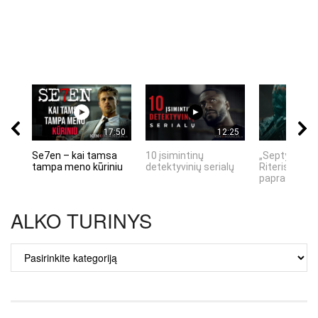
17:50
12:25
Se7en – kai tamsa
10 įsimintinų
„Septynių Ka
tampa meno kūriniu
detektyvinių serialų
Riteris" – kai
paprastumas
ALKO TURINYS
ALKO
TURINYS