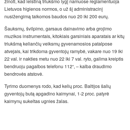
žinoti, kad leistiną triukšmo lygį namuose reglamentuoja
Lietuvos higienos normos, o už šį administracinį
nusižengimą taikomos baudos nuo 20 iki 200 eurų.
Šauksmų, švilpimo, garsaus dainavimo arba grojimo
muzikos instrumentais, kitokiais garsiniais aparatais ar kitų
triukšmą keliančių veiksmų gyvenamosios patalpose
atvejais, kai trikdoma gyventojų ramybė, vakare nuo 19 iki
22 val. ir nakties metu nuo 22 iki 7 val. ryto, galima kreiptis
bendruoju pagalbos telefonu 112“, – kalba draudimo
bendrovės atstovė.
Tyrimo duomenys rodo, kad kelių proc. Baltijos šalių
gyventojų butą apgadino kaimynai, 1-2 proc. patyrė
kaimynų sukeltas ugnies žalas.