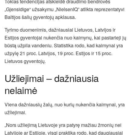
Tokias tendencijas atskleidė draudimo bendrovės
„Gjensidige“ užsakymu „NielsenIQ” atlikta reprezentatyvi
Baltijos šalių gyventojų apklausa.
Tyrimo duomenimis, dažniausiai Lietuvos, Latvijos ir
Estijos gyventojai nukenčia nuo kaimynų, kai pastarieji jų
būstą užpila vandeniu. Statistika rodo, kad kaimynai yra
užpylę 21 proc. Latvijos, 19 proc. Estijos ir 15 proc.
Lietuvos gyventojų.
Užliejimai – dažniausia
nelaimė
Viena dažniausių žalų, nuo kurių nukenčia kaimynai, yra
užliejimai.
„Nors užliejimą Lietuvoje yra patyrę mažiau žmonių nei
Latvijoje ar Estijoje, visgi praktika rodo, kad daugiausiai