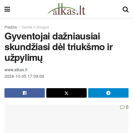
Pradžia
Gamta ir žmogus
Gyventojai dažniausiai
skundžiasi dėl triukšmo ir
užpylimų
www.alkas.lt
2024-10-05 17:09:00
0