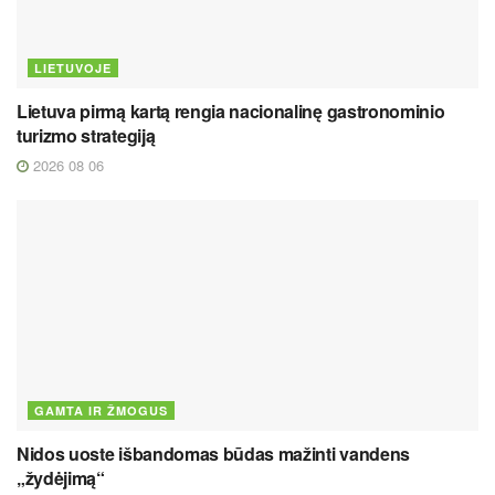
LIETUVOJE
Lietuva pirmą kartą rengia nacionalinę gastronominio
turizmo strategiją
2026 08 06
GAMTA IR ŽMOGUS
Nidos uoste išbandomas būdas mažinti vandens
„žydėjimą“