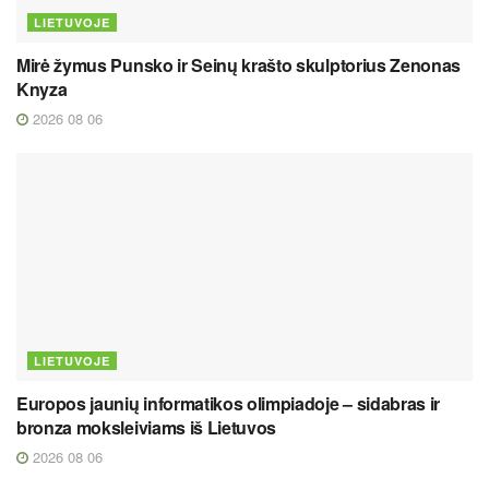
LIETUVOJE
Mirė žymus Punsko ir Seinų krašto skulptorius Zenonas
Knyza
2026 08 06
LIETUVOJE
Europos jaunių informatikos olimpiadoje – sidabras ir
bronza moksleiviams iš Lietuvos
2026 08 06