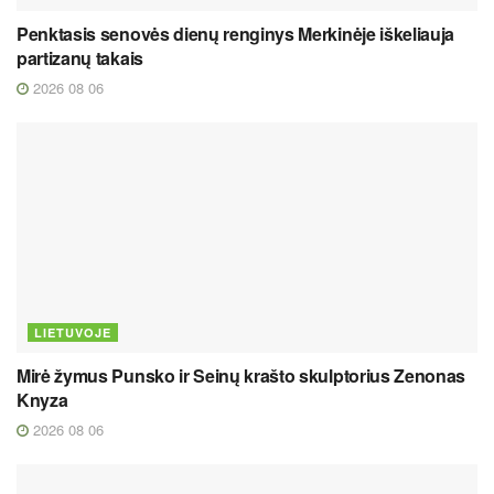
Penktasis senovės dienų renginys Merkinėje iškeliauja
partizanų takais
2026 08 06
LIETUVOJE
Mirė žymus Punsko ir Seinų krašto skulptorius Zenonas
Knyza
2026 08 06