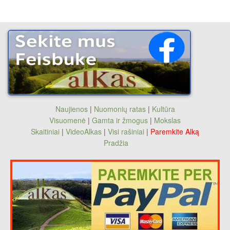
Naujienos
|
Nuomonių ratas
|
Kultūra
Visuomenė
|
Gamta ir žmogus
|
Mokslas
Skaitiniai
|
VideoAlkas
|
Visi rašiniai
|
Paremkite Alką
Pradžia