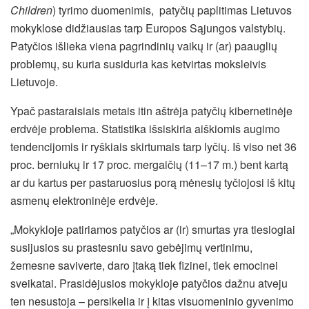
Children
) tyrimo duomenimis, patyčių paplitimas Lietuvos
mokyklose didžiausias tarp Europos Sąjungos valstybių.
Patyčios išlieka viena pagrindinių vaikų ir (ar) paauglių
problemų, su kuria susiduria kas ketvirtas moksleivis
Lietuvoje.
Ypač pastaraisiais metais itin aštrėja patyčių kibernetinėje
erdvėje problema. Statistika išsiskiria aiškiomis augimo
tendencijomis ir ryškiais skirtumais tarp lyčių. Iš viso net 36
proc. berniukų ir 17 proc. mergaičių (11–17 m.) bent kartą
ar du kartus per pastaruosius porą mėnesių tyčiojosi iš kitų
asmenų elektroninėje erdvėje.
„Mokykloje patiriamos patyčios ar (ir) smurtas yra tiesiogiai
susijusios su prastesniu savo gebėjimų vertinimu,
žemesne saviverte, daro įtaką tiek fizinei, tiek emocinei
sveikatai. Prasidėjusios mokykloje patyčios dažnu atveju
ten nesustoja – persikelia ir į kitas visuomeninio gyvenimo