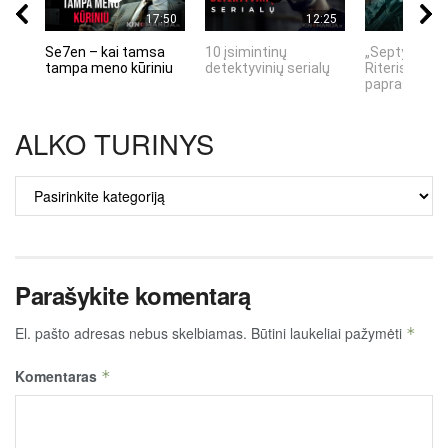
17:50
12:25
Se7en – kai tamsa
10 įsimintinų
„Septynių Ka
tampa meno kūriniu
detektyvinių serialų
Riteris" – kai
paprastumas
ALKO TURINYS
ALKO
TURINYS
Parašykite komentarą
El. pašto adresas nebus skelbiamas.
Būtini laukeliai pažymėti
*
Komentaras
*