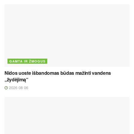
GAMTA IR ŽMOGUS
Nidos uoste išbandomas būdas mažinti vandens
„žydėjimą“
2026 08 06