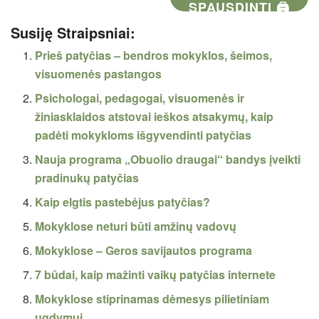
SPAUSDINTI 🖨
Susiję Straipsniai:
Prieš patyčias – bendros mokyklos, šeimos,
visuomenės pastangos
Psichologai, pedagogai, visuomenės ir
žiniasklaidos atstovai ieškos atsakymų, kaip
padėti mokykloms išgyvendinti patyčias
Nauja programa „Obuolio draugai“ bandys įveikti
pradinukų patyčias
Kaip elgtis pastebėjus patyčias?
Mokyklose neturi būti amžinų vadovų
Mokyklose – Geros savijautos programa
7 būdai, kaip mažinti vaikų patyčias internete
Mokyklose stiprinamas dėmesys pilietiniam
ugdymui