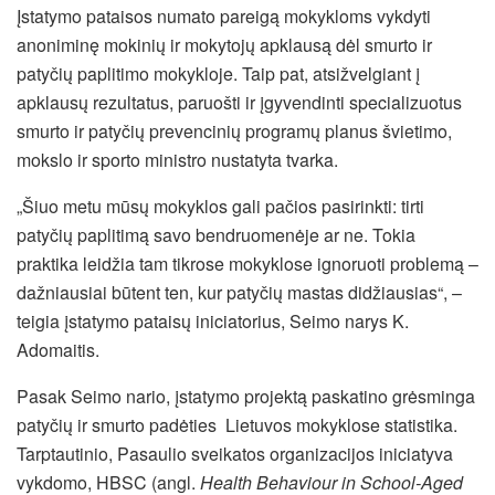
Įstatymo pataisos numato pareigą mokykloms vykdyti
anoniminę mokinių ir mokytojų apklausą dėl smurto ir
patyčių paplitimo mokykloje. Taip pat, atsižvelgiant į
apklausų rezultatus, paruošti ir įgyvendinti specializuotus
smurto ir patyčių prevencinių programų planus švietimo,
mokslo ir sporto ministro nustatyta tvarka.
„Šiuo metu mūsų mokyklos gali pačios pasirinkti: tirti
patyčių paplitimą savo bendruomenėje ar ne. Tokia
praktika leidžia tam tikrose mokyklose ignoruoti problemą –
dažniausiai būtent ten, kur patyčių mastas didžiausias“, –
teigia įstatymo pataisų iniciatorius, Seimo narys K.
Adomaitis.
Pasak Seimo nario, įstatymo projektą paskatino grėsminga
patyčių ir smurto padėties Lietuvos mokyklose statistika.
Tarptautinio, Pasaulio sveikatos organizacijos iniciatyva
vykdomo, HBSC (angl.
Health Behaviour in School-Aged