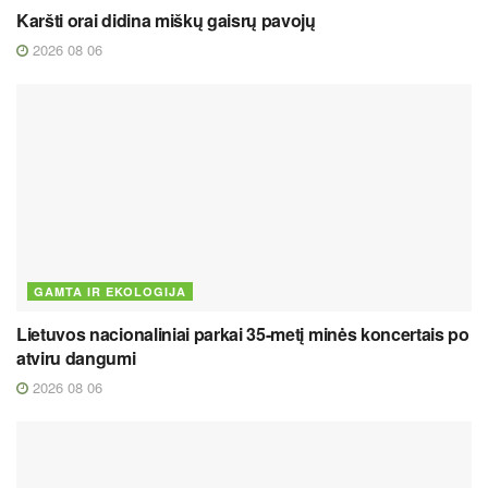
Karšti orai didina miškų gaisrų pavojų
2026 08 06
GAMTA IR EKOLOGIJA
Lietuvos nacionaliniai parkai 35-metį minės koncertais po
atviru dangumi
2026 08 06