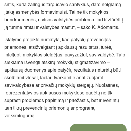
sritis, kuria žalingus tarpusavio santykius, daro neigiamą
įtaką asmenybės formavimuisi. Tai ne tik mokyklos
bendruomenės, o visos valstybės problema, tad ir žiūrėti į
ją turime rimtai ir valstybės mastu“, – sako K. Adomaitis.
Įstatymo projekte numatyta, kad patyčių prevencijos
priemones, atsižvelgiant į apklausų rezultatus, turėtų
inicijuoti mokyklos steigėjas, pavyzdžiui, savivaldybė. Taip
siekiama išvengti atskirų mokyklų stigmatizavimo –
apklausų duomenys apie patyčių rezultatus neturėtų būti
skelbiami viešai, tačiau tvarkomi ir analizuojami
savivaldybėse ar privačių mokyklų steigėjų. Nuolatinės,
reprezentatyvios apklausos mokyklose padėtų ne tik
suprasti problemos paplitimą ir priežastis, bet ir įvertintų
tam tikrų prevencinių priemonių ar programų
veiksmingumą.