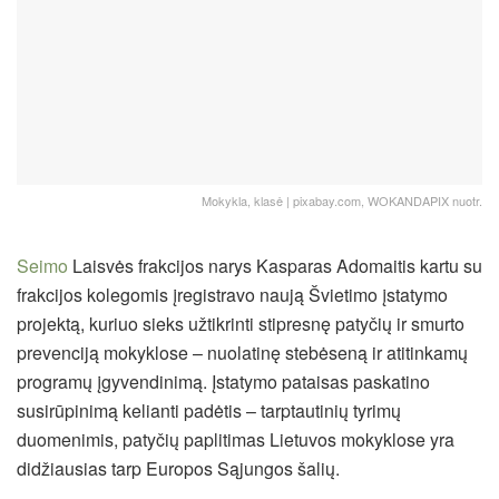
Mokykla, klasė | pixabay.com, WOKANDAPIX nuotr.
Seimo
Laisvės frakcijos narys Kasparas Adomaitis kartu su
frakcijos kolegomis įregistravo naują Švietimo įstatymo
projektą, kuriuo sieks užtikrinti stipresnę patyčių ir smurto
prevenciją mokyklose – nuolatinę stebėseną ir atitinkamų
programų įgyvendinimą. Įstatymo pataisas paskatino
susirūpinimą kelianti padėtis – tarptautinių tyrimų
duomenimis, patyčių paplitimas Lietuvos mokyklose yra
didžiausias tarp Europos Sąjungos šalių.