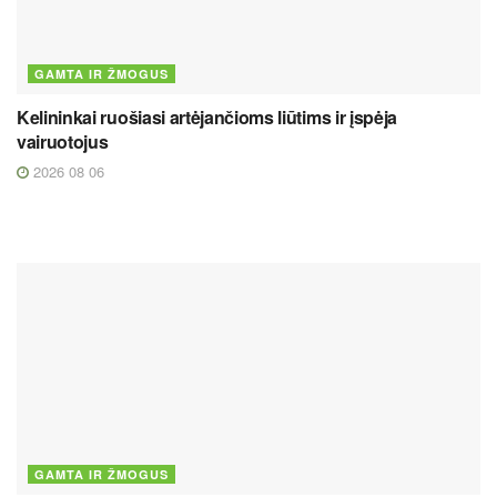
GAMTA IR ŽMOGUS
Kelininkai ruošiasi artėjančioms liūtims ir įspėja
vairuotojus
2026 08 06
GAMTA IR ŽMOGUS