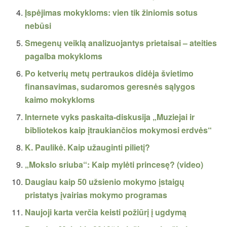
Įspėjimas mokykloms: vien tik žiniomis sotus
nebūsi
Smegenų veiklą analizuojantys prietaisai – ateities
pagalba mokykloms
Po ketverių metų pertraukos didėja švietimo
finansavimas, sudaromos geresnės sąlygos
kaimo mokykloms
Internete vyks paskaita-diskusija „Muziejai ir
bibliotekos kaip įtraukiančios mokymosi erdvės“
K. Paulikė. Kaip užauginti pilietį?
„Mokslo sriuba“: Kaip mylėti princesę? (video)
Daugiau kaip 50 užsienio mokymo įstaigų
pristatys įvairias mokymo programas
Naujoji karta verčia keisti požiūrį į ugdymą