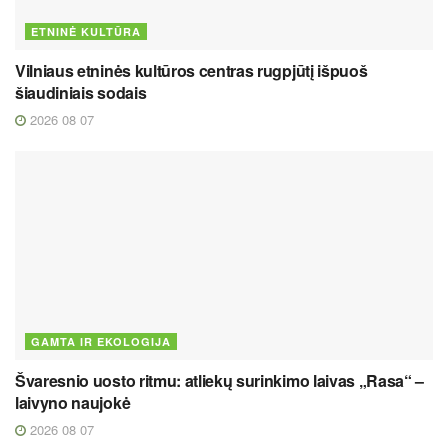
ETNINĖ KULTŪRA
Vilniaus etninės kultūros centras rugpjūtį išpuoš
šiaudiniais sodais
2026 08 07
GAMTA IR EKOLOGIJA
Švaresnio uosto ritmu: atliekų surinkimo laivas „Rasa“ –
laivyno naujokė
2026 08 07