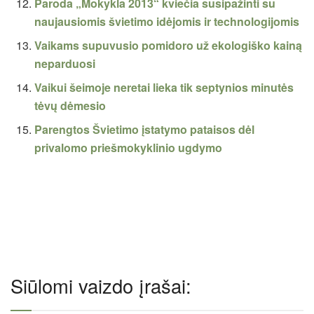
Paroda „Mokykla 2013“ kviečia susipažinti su
naujausiomis švietimo idėjomis ir technologijomis
Vaikams supuvusio pomidoro už ekologiško kainą
neparduosi
Vaikui šeimoje neretai lieka tik septynios minutės
tėvų dėmesio
Parengtos Švietimo įstatymo pataisos dėl
privalomo priešmokyklinio ugdymo
Siūlomi vaizdo įrašai: