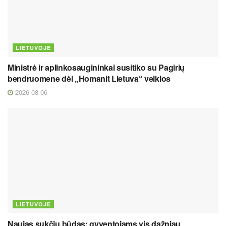
LIETUVOJE
Ministrė ir aplinkosaugininkai susitiko su Pagirių
bendruomene dėl „Homanit Lietuva“ veiklos
2026 08 06
LIETUVOJE
Naujas sukčių būdas: gyventojams vis dažniau