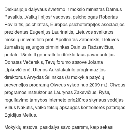
Diskusijoje dalyvaus švietimo ir mokslo ministras Dainius
Pavalkis, „Vaikų linijos“ vadovas, psichologas Robertas
Povilaitis, psichiatras, Europos psichoterapijos asociacijos
prezidentas Eugenijus Laurinaitis, Lietuvos sveikatos
mokslų universiteto prof. Apolinaras Zaborskis, Lietuvos
žurnalistų sąjungos pirmininkas Dainius Radzevičius,
portalo 15min.lt generalinio direktoriaus pavaduotojas
Donatas Večerskis, Tėvų forumo atstovė Jolanta
Lipkevičienė, Utenos Aukštakalnio progimnazijos
direktorius Arvydas Šilinskas (ši mokykla patyčių
prevencijos programą Olweus vykdo nuo 2009 m.), Olweus
programos instruktorius Laurynas Žakevičius, Ryšių
reguliavimo tarnybos Interneto priežiūros skyriaus vedėjas
Vilius Nakutis, vaiko teisių apsaugos kontrolierės patarėjas
Egidijus Meilus.
Mokyklų atstovai pasidalys savo patirtimi, kaip sekasi