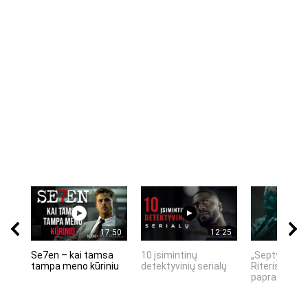
17:50
12:25
Se7en – kai tamsa
10 įsimintinų
„Septynių Ka
tampa meno kūriniu
detektyvinių serialų
Riteris" – kai
paprastumas