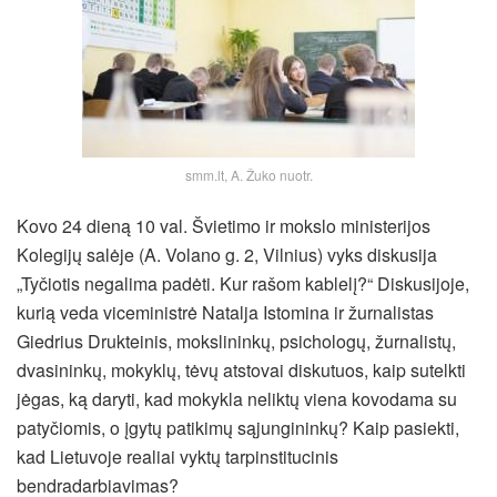
smm.lt, A. Žuko nuotr.
Kovo 24 dieną 10 val. Švietimo ir mokslo ministerijos
Kolegijų salėje (A. Volano g. 2, Vilnius) vyks diskusija
„Tyčiotis negalima padėti. Kur rašom kablelį?“ Diskusijoje,
kurią veda viceministrė Natalja Istomina ir žurnalistas
Giedrius Drukteinis, mokslininkų, psichologų, žurnalistų,
dvasininkų, mokyklų, tėvų atstovai diskutuos, kaip sutelkti
jėgas, ką daryti, kad mokykla neliktų viena kovodama su
patyčiomis, o įgytų patikimų sąjungininkų? Kaip pasiekti,
kad Lietuvoje realiai vyktų tarpinstitucinis
bendradarbiavimas?