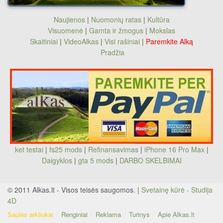
Naujienos
|
Nuomonių ratas
|
Kultūra
Visuomenė
|
Gamta ir žmogus
|
Mokslas
Skaitiniai
|
VideoAlkas
|
Visi rašiniai
|
Paremkite Alką
Pradžia
ket testai
|
fs25 mods
|
Refinansavimas
|
iPhone 16 Pro Max
|
Daigyklos
|
gta 5 mods
|
DARBO SKELBIMAI
© 2011 Alkas.lt - Visos teisės saugomos. |
Svetainę kūrė - Studija
4D
Saulės arkliukai
Renginiai
Reklama
Turinys
Apie Alkas.lt