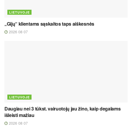
LIETUVOJE
„Gijų“ klientams sąskaitos taps aiškesnės
2026 08 07
LIETUVOJE
Daugiau nei 3 tūkst. vairuotojų jau žino, kaip degalams
išleisti mažiau
2026 08 07