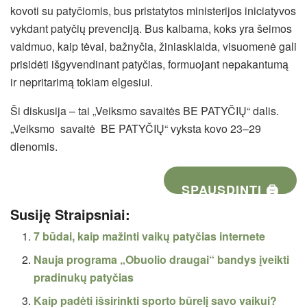
kovoti su patyčiomis, bus pristatytos ministerijos iniciatyvos
vykdant patyčių prevenciją. Bus kalbama, koks yra šeimos
vaidmuo, kaip tėvai, bažnyčia, žiniasklaida, visuomenė gali
prisidėti išgyvendinant patyčias, formuojant nepakantumą
ir nepritarimą tokiam elgesiui.
Ši diskusija – tai „Veiksmo savaitės BE PATYČIŲ“ dalis.
„Veiksmo savaitė BE PATYČIŲ“ vyksta kovo 23–29
dienomis.
SPAUSDINTI 🖨
Susiję Straipsniai:
7 būdai, kaip mažinti vaikų patyčias internete
Nauja programa „Obuolio draugai“ bandys įveikti
pradinukų patyčias
Kaip padėti išsirinkti sporto būrelį savo vaikui?