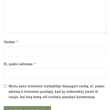
Vardas
*
El. pašto adresas
*
Noriu savo interneto naršyklėje išsaugoti vardą, el. pašto
adresą ir interneto puslapį, kad jų nebereiktų įvesti iš
naujo, kai kitą kartą vėl norėsiu parašyti komentarą.