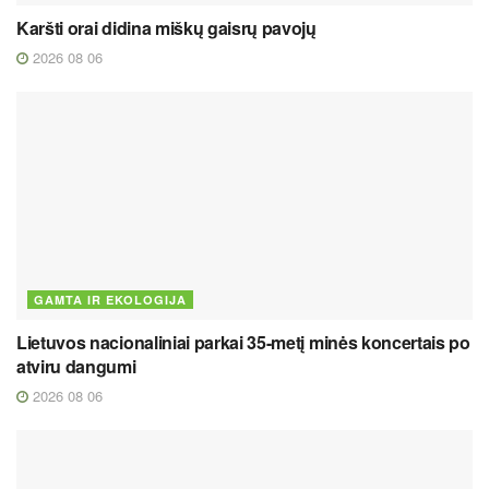
Karšti orai didina miškų gaisrų pavojų
2026 08 06
GAMTA IR EKOLOGIJA
Lietuvos nacionaliniai parkai 35-metį minės koncertais po
atviru dangumi
2026 08 06