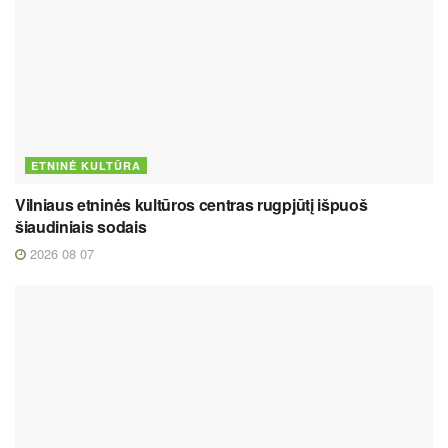
ETNINĖ KULTŪRA
Vilniaus etninės kultūros centras rugpjūtį išpuoš
šiaudiniais sodais
2026 08 07