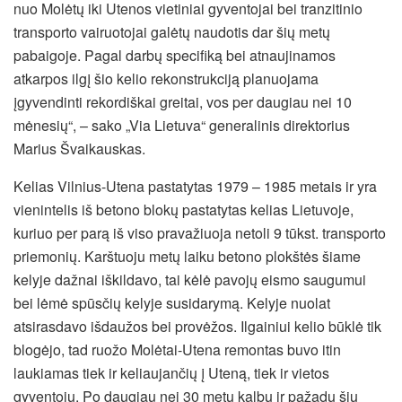
nuo Molėtų iki Utenos vietiniai gyventojai bei tranzitinio
transporto vairuotojai galėtų naudotis dar šių metų
pabaigoje. Pagal darbų specifiką bei atnaujinamos
atkarpos ilgį šio kelio rekonstrukciją planuojama
įgyvendinti rekordiškai greitai, vos per daugiau nei 10
mėnesių“, – sako „Via Lietuva“ generalinis direktorius
Marius Švaikauskas.
Kelias Vilnius-Utena pastatytas 1979 – 1985 metais ir yra
vienintelis iš betono blokų pastatytas kelias Lietuvoje,
kuriuo per parą iš viso pravažiuoja netoli 9 tūkst. transporto
priemonių. Karštuoju metų laiku betono plokštės šiame
kelyje dažnai iškildavo, tai kėlė pavojų eismo saugumui
bei lėmė spūsčių kelyje susidarymą. Kelyje nuolat
atsirasdavo išdaužos bei provėžos. Ilgainiui kelio būklė tik
blogėjo, tad ruožo Molėtai-Utena remontas buvo itin
laukiamas tiek ir keliaujančių į Uteną, tiek ir vietos
gyventojų. Po daugiau nei 30 metų kalbų ir pažadų šių