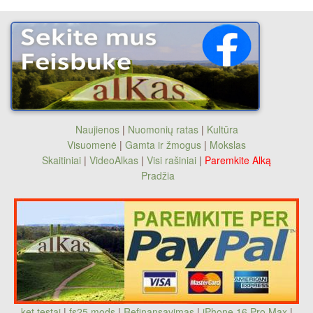
Naujienos
|
Nuomonių ratas
|
Kultūra
Visuomenė
|
Gamta ir žmogus
|
Mokslas
Skaitiniai
|
VideoAlkas
|
Visi rašiniai
|
Paremkite Alką
Pradžia
ket testai
|
fs25 mods
|
Refinansavimas
|
iPhone 16 Pro Max
|