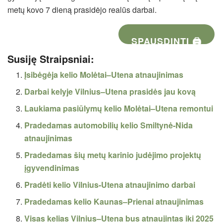
metų kovo 7 dieną prasidėjo realūs darbai.
SPAUSDINTI 🖨
Susiję Straipsniai:
Įsibėgėja kelio Molėtai–Utena atnaujinimas
Darbai kelyje Vilnius–Utena prasidės jau kovą
Laukiama pasiūlymų kelio Molėtai–Utena remontui
Pradedamas automobilių kelio Smiltynė-Nida
atnaujinimas
Pradedamas šių metų karinio judėjimo projektų
įgyvendinimas
Pradėti kelio Vilnius-Utena atnaujinimo darbai
Pradedamas kelio Kaunas–Prienai atnaujinimas
Visas kelias Vilnius–Utena bus atnaujintas iki 2025