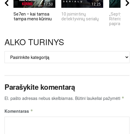
17:50
12:25
Se7en – kai tamsa
10 įsimintinų
„Septynių Ka
tampa meno kūriniu
detektyvinių serialų
Riteris" – kai
paprastumas
ALKO TURINYS
ALKO
TURINYS
Parašykite komentarą
El. pašto adresas nebus skelbiamas.
Būtini laukeliai pažymėti
*
Komentaras
*