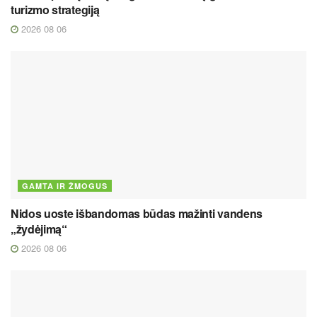
turizmo strategiją
2026 08 06
GAMTA IR ŽMOGUS
Nidos uoste išbandomas būdas mažinti vandens
„žydėjimą“
2026 08 06