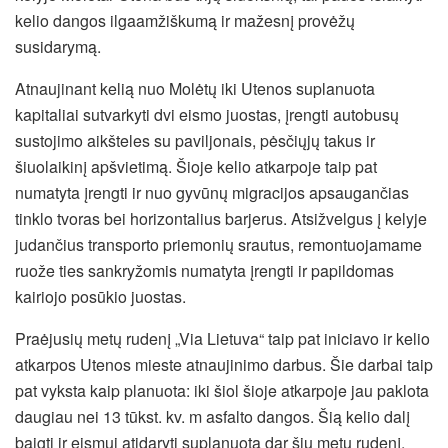
kelio dangos ilgaamžiškumą ir mažesnį provėžų
susidarymą.
Atnaujinant kelią nuo Molėtų iki Utenos suplanuota
kapitaliai sutvarkyti dvi eismo juostas, įrengti autobusų
sustojimo aikšteles su paviljonais, pėsčiųjų takus ir
šiuolaikinį apšvietimą. Šioje kelio atkarpoje taip pat
numatyta įrengti ir nuo gyvūnų migracijos apsaugančias
tinklo tvoras bei horizontalius barjerus. Atsižvelgus į kelyje
judančius transporto priemonių srautus, remontuojamame
ruože ties sankryžomis numatyta įrengti ir papildomas
kairiojo posūkio juostas.
Praėjusių metų rudenį „Via Lietuva“ taip pat iniciavo ir kelio
atkarpos Utenos mieste atnaujinimo darbus. Šie darbai taip
pat vyksta kaip planuota: iki šiol šioje atkarpoje jau paklota
daugiau nei 13 tūkst. kv. m asfalto dangos. Šią kelio dalį
baigti ir eismui atidaryti suplanuota dar šių metų rudenį.