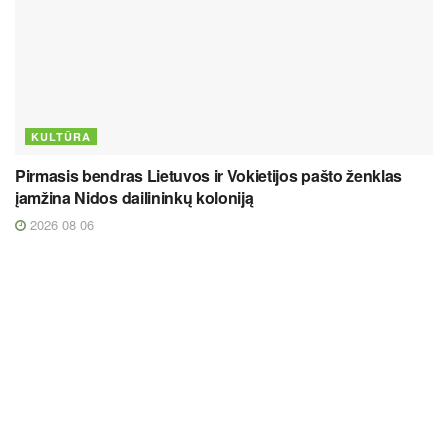
KULTŪRA
Pirmasis bendras Lietuvos ir Vokietijos pašto ženklas
įamžina Nidos dailininkų koloniją
2026 08 06