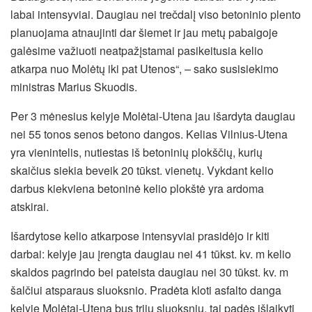
labai intensyviai. Daugiau nei trečdalį viso betoninio plento
planuojama atnaujinti dar šiemet ir jau metų pabaigoje
galėsime važiuoti neatpažįstamai pasikeitusia kelio
atkarpa nuo Molėtų iki pat Utenos“, – sako susisiekimo
ministras Marius Skuodis.
Per 3 mėnesius kelyje Molėtai-Utena jau išardyta daugiau
nei 55 tonos senos betono dangos. Kelias Vilnius-Utena
yra vienintelis, nutiestas iš betoninių plokščių, kurių
skaičius siekia beveik 20 tūkst. vienetų. Vykdant kelio
darbus kiekviena betoninė kelio plokštė yra ardoma
atskirai.
Išardytose kelio atkarpose intensyviai prasidėjo ir kiti
darbai: kelyje jau įrengta daugiau nei 41 tūkst. kv. m kelio
skaldos pagrindo bei pateista daugiau nei 30 tūkst. kv. m
šalčiui atsparaus sluoksnio. Pradėta kloti asfalto danga
kelyje Molėtai-Utena bus trijų sluoksnių, tai padės išlaikyti