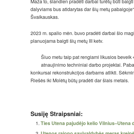
Maža to, šiandien pradėti darbai turėtų būti baigt
dalyviams bus atidarytas dar šių metų pabaigoje“,
Švaikauskas.
2023 m. spalio mėn. buvo pradėti darbai šio magi
planuojama baigti šių metų III ketv.
Šiuo metu taip pat rengiami likusios beveik
atnaujinimo techniniai darbo projektai. Pab
konkursai rekonstrukcijos darbams atlikti. Sėkmin
Riešės iki Molėtų būtų pradėti dar šiais metais.
Susiję Straipsniai:
Ties Utena pajudėjo kelio Vilnius–Utena 
Utenos rajono savivaldybės meras kreipės