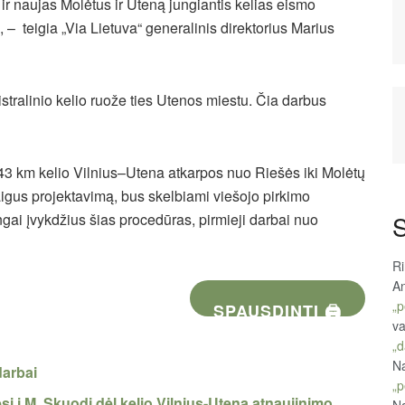
i ir naujas Molėtus ir Uteną jungiantis kelias eismo
 – teigia „Via Lietuva“ generalinis direktorius Marius
stralinio kelio ruože ties Utenos miestu. Čia darbus
 43 km kelio Vilnius–Utena atkarpos nuo Riešės iki Molėtų
aigus projektavimą, bus skelbiami viešojo pirkimo
gai įvykdžius šias procedūras, pirmieji darbai nuo
S
R
An
„p
SPAUSDINTI 🖨
va
„d
Na
darbai
„p
i į M. Skuodį dėl kelio Vilnius-Utena atnaujinimo
Na