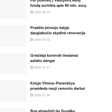
fondą surinkta apie 90 mln. eurų
2026 08 03
Pradėta pirmojo šalyje
daugiabučio skydinė renovacija
2026 08 03
Griežtėja kontrolė tiesiamai
asfalto dangai
2026 07 31
Kelyje Vilnius–Panevėžys
prasideda nauji remonto darbai
2026 07 29
Bus atnaujinti du Suvalkų