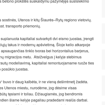
ios betono plokštės suskaldymu pažymėjęs susisiekimo
s sostinės, Utenos ir kitų Šiaurės–Rytų regiono vietovių.
kst. transporto priemonių.
uplanuota kapitaliai sutvarkyti dvi eismo juostas, įrengti
iųjų takus ir modernų apšvietimą. Šioje kelio atkarpoje
 apsaugančias tinklo tvoras bei horizontalius barjerus,
nų migracijos metu. Atsižvelgus į kelyje stebimus
 srautų modeliavimą, kapitaliai remontuojamame ruože ties
 posūkio juostas.
“ buvo ir daug kalbėta, ir ne vieną dešimtmetį žadėta.
ties Utenos miestu, nurodėme, jog dėsime visas
būtų tęsiami ir toliau. Džiaugiamės, jog bendromis
iandien šiame kelyje pagaliau pradedami realūs darbai.