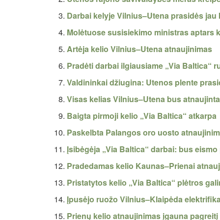
Darbai kelyje Vilnius–Utena prasidės jau
Molėtuose susisiekimo ministras aptars k
Artėja kelio Vilnius–Utena atnaujinimas
Pradėti darbai ilgiausiame „Via Baltica“ 
Valdininkai džiugina: Utenos plente prasid
Visas kelias Vilnius–Utena bus atnaujint
Baigta pirmoji kelio „Via Baltica“ atkarpa
Paskelbta Palangos oro uosto atnaujinim
Įsibėgėja „Via Baltica“ darbai: bus eismo
Pradedamas kelio Kaunas–Prienai atnau
Pristatytos kelio „Via Baltica“ plėtros ga
Įpusėjo ruožo Vilnius–Klaipėda elektrifi
Prienų kelio atnaujinimas įgauna pagreitį