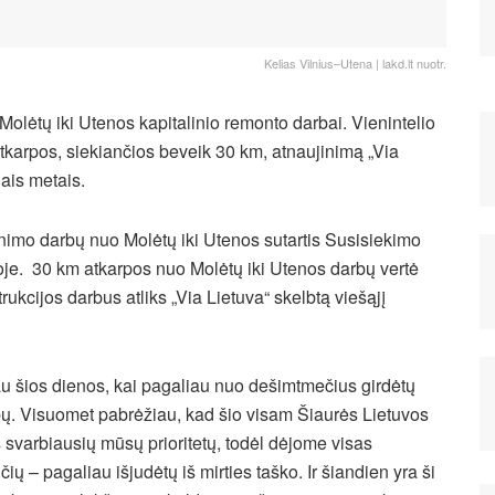
Kelias Vilnius–Utena | lakd.lt nuotr.
olėtų iki Utenos kapitalinio remonto darbai. Vienintelio
tkarpos, siekiančios beveik 30 km, atnaujinimą „Via
ais metais.
nimo darbų nuo Molėtų iki Utenos sutartis Susisiekimo
ioje. 30 km atkarpos nuo Molėtų iki Utenos darbų vertė
kcijos darbus atliks „Via Lietuva“ skelbtą viešąjį
au šios dienos, kai pagaliau nuo dešimtmečius girdėtų
bų. Visuomet pabrėžiau, kad šio visam Šiaurės Lietuvos
 svarbiausių mūsų prioritetų, todėl dėjome visas
 – pagaliau išjudėtų iš mirties taško. Ir šiandien yra ši