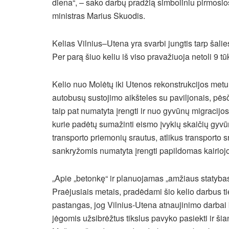
diena“, – sako darbų pradžią simboliniu pirmos
ministras Marius Skuodis.
Kelias Vilnius–Utena yra svarbi jungtis tarp šalie
Per parą šiuo keliu iš viso pravažiuoja netoli 9 tū
Kelio nuo Molėtų iki Utenos rekonstrukcijos metu s
autobusų sustojimo aikšteles su paviljonais, pėsč
taip pat numatyta įrengti ir nuo gyvūnų migracijos
kurie padėtų sumažinti eismo įvykių skaičių gyvū
transporto priemonių srautus, atlikus transporto
sankryžomis numatyta įrengti papildomas kairiojo
„Apie „betonkę“ ir planuojamas „amžiaus statybas
Praėjusiais metais, pradėdami šio kelio darbus 
pastangas, jog Vilnius-Utena atnaujinimo darbai 
jėgomis užsibrėžtus tikslus pavyko pasiekti ir š