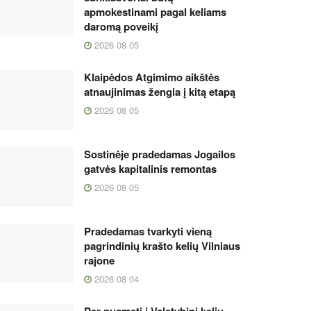
apmokestinami pagal keliams
daromą poveikį
2026 08 05
Klaipėdos Atgimimo aikštės
atnaujinimas žengia į kitą etapą
2026 08 05
Sostinėje pradedamas Jogailos
gatvės kapitalinis remontas
2026 08 05
Pradedamas tvarkyti vieną
pagrindinių krašto kelių Vilniaus
rajone
2026 08 04
Per pusmetį į Valstybinį kelių