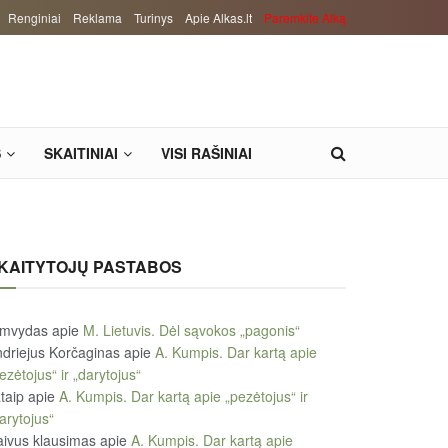
Renginiai
Reklama
Turinys
Apie Alkas.lt
Paremkite Alką
S
SKAITINIAI
VISI RAŠINIAI
KAITYTOJŲ PASTABOS
imvydas
apie
M. Lietuvis. Dėl sąvokos „pagonis“
driejus Korčaginas
apie
A. Kumpis. Dar kartą apie
ezėtojus“ ir „darytojus“
taip
apie
A. Kumpis. Dar kartą apie „pezėtojus“ ir
arytojus“
ivus klausimas
apie
A. Kumpis. Dar kartą apie