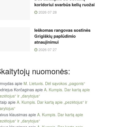
koridoriui svarbūs kelių ruožai
2026 07 28
Ieškomas rangovas sostinės
Grigiškių paplūdimio
atnaujinimui
2026 07 27
kaitytojų nuomonės:
imvydas
apie
M. Lietuvis. Dėl sąvokos „pagonis“
driejus Korčaginas
apie
A. Kumpis. Dar kartą apie
ezėtojus“ ir „darytojus“
taip
apie
A. Kumpis. Dar kartą apie „pezėtojus“ ir
arytojus“
ivus klausimas
apie
A. Kumpis. Dar kartą apie
ezėtojus“ ir „darytojus“
ivus klausimas
apie
A. Kumpis. Dar kartą apie