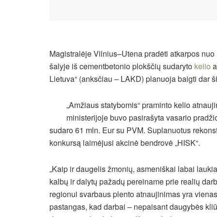
Magistralėje Vilnius–Utena pradėti atkarpos nuo M
šalyje iš cementbetonio plokščių sudaryto
kelio
a
Lietuva“ (anksčiau – LAKD) planuoja baigti dar ši
„Amžiaus statybomis“ praminto kelio atnauji
ministerijoje buvo pasirašyta vasario pradž
sudaro 61 mln. Eur su PVM. Suplanuotus rekonstru
konkursą laimėjusi akcinė bendrovė „HISK“.
„Kaip ir daugelis žmonių, asmeniškai labai lauki
kalbų ir dalytų pažadų pereiname prie realių dar
regionui svarbaus plento atnaujinimas yra vienas
pastangas, kad darbai – nepaisant daugybės kliūčių