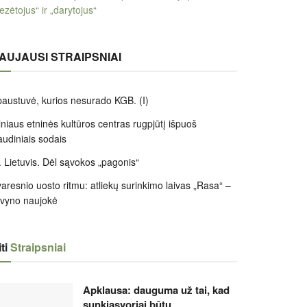
ezėtojus“ ir „darytojus“
AUJAUSI STRAIPSNIAI
austuvė, kurios nesurado KGB. (I)
lniaus etninės kultūros centras rugpjūtį išpuoš
audiniais sodais
 Lietuvis. Dėl sąvokos „pagonis“
aresnio uosto ritmu: atliekų surinkimo laivas „Rasa“ –
ivyno naujokė
ti
Straipsniai
Apklausa: dauguma už tai, kad
sunkiasvoriai būtų