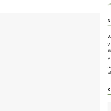
„p
N
Sp
Vi
ši
M.
Šv
la
Ki