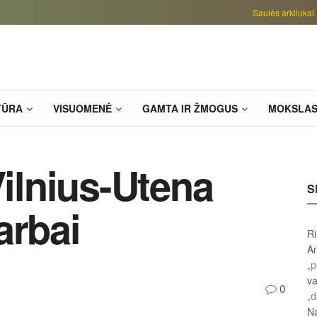
Saulės arkliukai
TŪRA
VISUOMENĖ
GAMTA IR ŽMOGUS
MOKSLA
Vilnius-Utena
S
arbai
R
An
„p
va
0
„d
Na