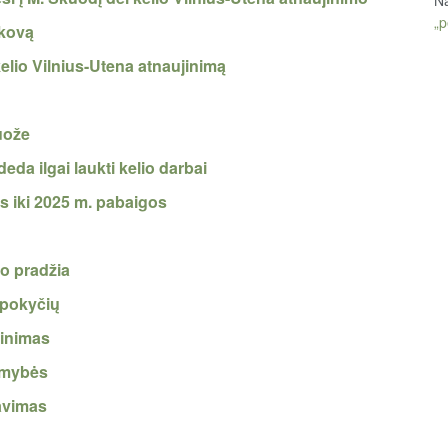
„p
 kovą
elio Vilnius-Utena atnaujinimą
ruože
eda ilgai laukti kelio darbai
as iki 2025 m. pabaigos
o pradžia
 pokyčių
jinimas
limybės
kavimas