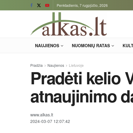
Penktadienis, 7 rugpjūčio, 2026
NAUJIENOS
NUOMONIŲ RATAS
KUL
Pradžia
Naujienos
Lietuvoje
Pradėti kelio 
atnaujinimo d
www.alkas.lt
2024-03-07 12:07:42