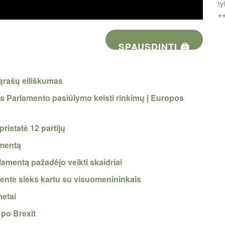
tyl
+
SPAUSDINTI 🖨
ąrašų eiliškumas
 Parlamento pasiūlymo keisti rinkimų į Europos
istatė 12 partijų
amentą
amentą pažadėjo veikti skaidriai
ente sieks kartu su visuomenininkais
metai
po Brexit