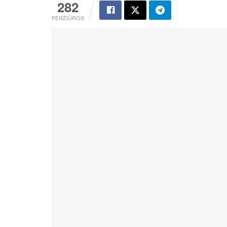
282
PERŽIŪROS