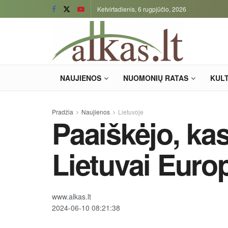
Ketvirtadienis, 6 rugpjūčio, 2026
NAUJIENOS
NUOMONIŲ RATAS
KUL
Pradžia
Naujienos
Lietuvoje
Paaiškėjo, ka
Lietuvai Euro
www.alkas.lt
2024-06-10 08:21:38