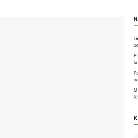
N
Li
po
Pi
įa
Pe
pa
Mi
K
Ki