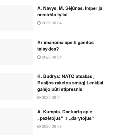
A. Navys, M. Sėjūnas. Imperija
nemiršta tyliai
2026 08 04
Ar įmanoma apeiti gamtos
taisykles?
2026 08 04
K. Budrys: NATO atsakas į
Rusijos raketos smūgį Lenkijai
galėjo būti stipresnis
2026 08 04
A. Kumpis. Dar kartą apie
„pezėtojus“ ir „darytojus“
2026 08 03