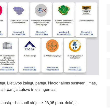
ija, Lietuvos žaliųjų partija, Nacionalinis susivienijimas,
a ir partija Laisvė ir teisingumas.
sių – balsuoti atėjo tik 28,35 proc. rinkėjų.