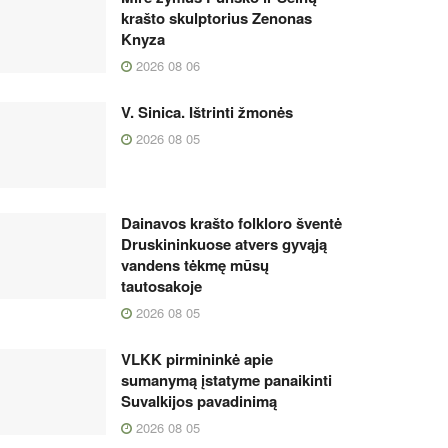
krašto skulptorius Zenonas
Knyza
2026 08 06
V. Sinica. Ištrinti žmonės
2026 08 05
Dainavos krašto folkloro šventė
Druskininkuose atvers gyvąją
vandens tėkmę mūsų
tautosakoje
2026 08 05
VLKK pirmininkė apie
sumanymą įstatyme panaikinti
Suvalkijos pavadinimą
2026 08 05