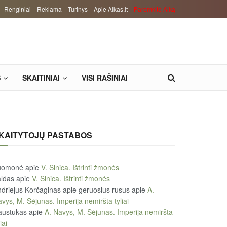
Renginiai
Reklama
Turinys
Apie Alkas.lt
Paremkite Alką
S
SKAITINIAI
VISI RAŠINIAI
KAITYTOJŲ PASTABOS
uomonė
apie
V. Sinica. Ištrinti žmonės
ldas
apie
V. Sinica. Ištrinti žmonės
driejus Korčaginas apie geruosius rusus
apie
A.
vys, M. Sėjūnas. Imperija nemiršta tyliai
austukas
apie
A. Navys, M. Sėjūnas. Imperija nemiršta
iai