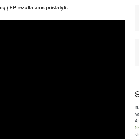
ų į EP rezultatams pristatyti:
S
n
Va
An
Na
kl