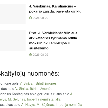
J. Vaiškūnas. Karaliaučius –
pokario žaizda, paversta ginklu
2026 08 02
Prof. J. Verbickienė: Vilniaus
arkikatedros tyrimams reikia
mokslininkų ambicijos ir
susitelkimo
2026 08 02
kaitytojų nuomonės:
uomonė
apie
V. Sinica. Ištrinti žmonės
ldas
apie
V. Sinica. Ištrinti žmonės
driejus Korčaginas apie geruosius rusus
apie
A.
vys, M. Sėjūnas. Imperija nemiršta tyliai
austukas
apie
A. Navys, M. Sėjūnas. Imperija nemiršta