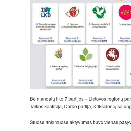
Be mandatų liko 7 partijos – Lietuvos regionų part
Taikos koalicija, Darbo partija, Krikščionių sąjung
Šiuose rinkimuose aktyvumas buvo vienas pasyviau