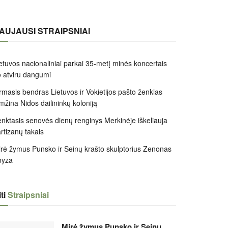
AUJAUSI STRAIPSNIAI
etuvos nacionaliniai parkai 35-metį minės koncertais
 atviru dangumi
rmasis bendras Lietuvos ir Vokietijos pašto ženklas
mžina Nidos dailininkų koloniją
nktasis senovės dienų renginys Merkinėje iškeliauja
rtizanų takais
rė žymus Punsko ir Seinų krašto skulptorius Zenonas
nyza
ti
Straipsniai
Mirė žymus Punsko ir Seinų