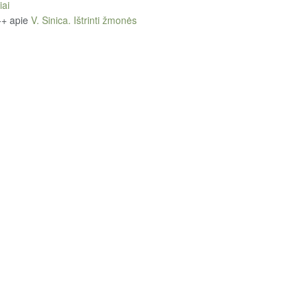
iai
++
apie
V. Sinica. Ištrinti žmonės