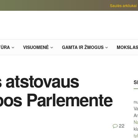
Saulės arkliukai
TŪRA
VISUOMENĖ
GAMTA IR ŽMOGUS
MOKSLA
s atstovaus
S
pos Parlemente
n
Va
An
Na
22
kl
tyl