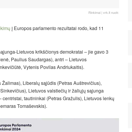
Rinkimai | vrk.lt nuotr.
nkimų
į Europos parlamento rezultatai rodo, kad 11
ąjunga-Lietuvos krikščionys demokratai – jie gavo 3
enė, Paulius Saudargas), antri – Lietuvos
nkevičiūtė, Vytenis Povilas Andriukaitis).
Žalimas), Liberalų sąjūdis (Petras Auštrevičius),
inkevičius), Lietuvos valstiečių ir žaliųjų sąjunga
 centristai, tautininkai (Petras Gražulis), Lietuvos lenkų
ldemaras Tomaševskis).