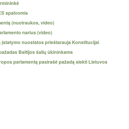
irmininkė
 ES spalvomis
mentą (nuotraukos, video)
arlamento narius (video)
įstatymo nuostatos prieštarauja Konstitucijai
pažadas Baltijos šalių ūkininkams
Europos parlamentą pasirašė pažadą siekti Lietuvos