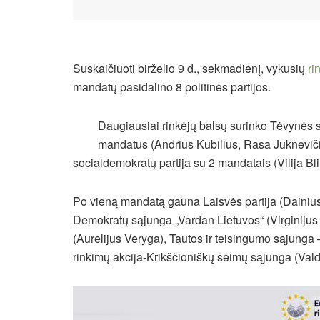
Suskaičiuoti birželio 9 d., sekmadienį, vykusių
ri
mandatų pasidalino 8 politinės partijos.
Daugiausiai rinkėjų balsų surinko Tėvynės s
mandatus (Andrius Kubilius, Rasa Jukneviči
socialdemokratų partija su 2 mandatais (Vilija Bli
Po vieną mandatą gauna Laisvės partija (Dainius 
Demokratų sąjunga „Vardan Lietuvos“ (Virginijus S
(Aurelijus Veryga), Tautos ir teisingumo sąjunga –
rinkimų akcija-Krikščioniškų šeimų sąjunga (Va