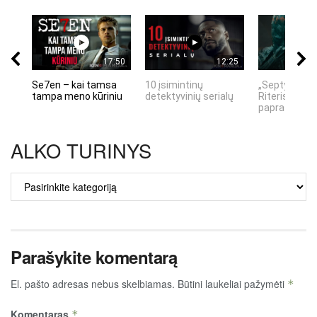
17:50
12:25
Se7en – kai tamsa
10 įsimintinų
„Septynių Ka
tampa meno kūriniu
detektyvinių serialų
Riteris" – kai
paprastumas
ALKO TURINYS
ALKO
TURINYS
Parašykite komentarą
El. pašto adresas nebus skelbiamas.
Būtini laukeliai pažymėti
*
Komentaras
*