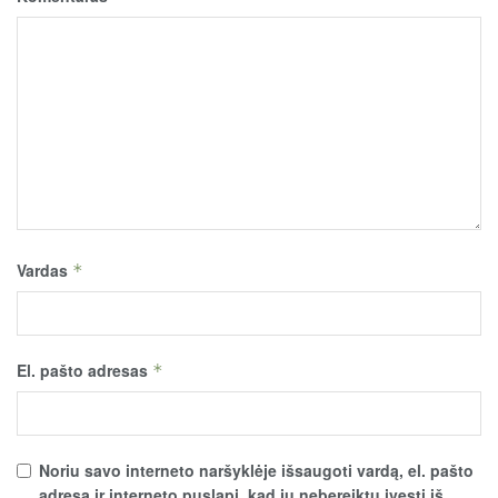
Vardas
*
El. pašto adresas
*
Noriu savo interneto naršyklėje išsaugoti vardą, el. pašto
adresą ir interneto puslapį, kad jų nebereiktų įvesti iš