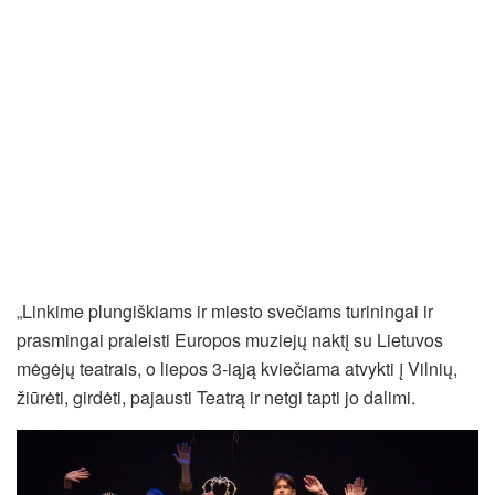
„Linkime plungiškiams ir miesto svečiams turiningai ir
prasmingai praleisti Europos muziejų naktį su Lietuvos
mėgėjų teatrais, o liepos 3-iąją kviečiama atvykti į Vilnių,
žiūrėti, girdėti, pajausti Teatrą ir netgi tapti jo dalimi.