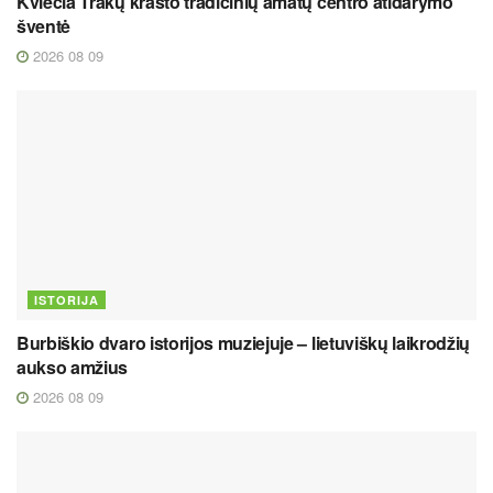
Kviečia Trakų krašto tradicinių amatų centro atidarymo
šventė
2026 08 09
ISTORIJA
Burbiškio dvaro istorijos muziejuje – lietuviškų laikrodžių
aukso amžius
2026 08 09