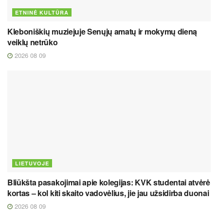
ETNINĖ KULTŪRA
Kleboniškių muziejuje Senųjų amatų ir mokymų dieną
veiklų netrūko
2026 08 09
LIETUVOJE
Bliūkšta pasakojimai apie kolegijas: KVK studentai atvėrė
kortas – kol kiti skaito vadovėlius, jie jau užsidirba duonai
2026 08 09