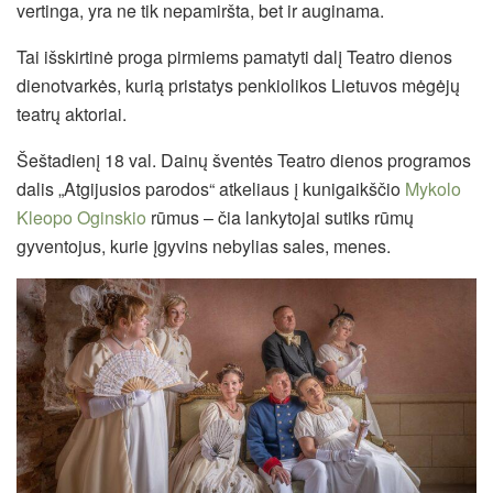
vertinga, yra ne tik nepamiršta, bet ir auginama.
Tai išskirtinė proga pirmiems pamatyti dalį Teatro dienos
dienotvarkės, kurią pristatys penkiolikos Lietuvos mėgėjų
teatrų aktoriai.
Šeštadienį 18 val. Dainų šventės Teatro dienos programos
dalis „Atgijusios parodos“ atkeliaus į kunigaikščio
Mykolo
Kleopo Oginskio
rūmus – čia lankytojai sutiks rūmų
gyventojus, kurie įgyvins nebylias sales, menes.