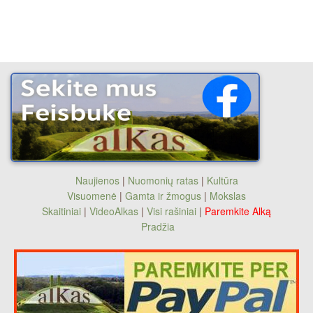
Naujienos
|
Nuomonių ratas
|
Kultūra
Visuomenė
|
Gamta ir žmogus
|
Mokslas
Skaitiniai
|
VideoAlkas
|
Visi rašiniai
|
Paremkite Alką
Pradžia