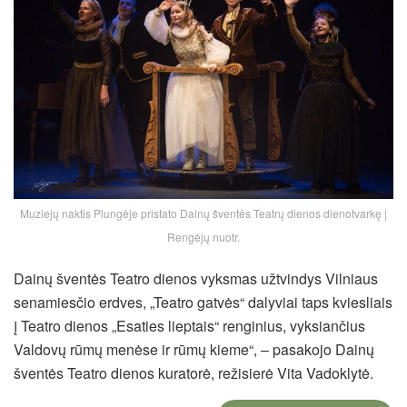
Muziejų naktis Plungėje pristato Dainų šventės Teatrų dienos dienotvarkę |
Rengėjų nuotr.
Dainų šventės Teatro dienos vyksmas užtvindys Vilniaus
senamiesčio erdves, „Teatro gatvės“ dalyviai taps kviesliais
į Teatro dienos „Esaties lieptais“ renginius, vyksiančius
Valdovų rūmų menėse ir rūmų kieme“, – pasakojo Dainų
šventės Teatro dienos kuratorė, režisierė Vita Vadoklytė.