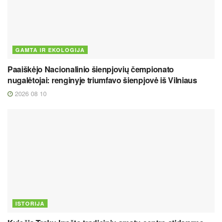
GAMTA IR EKOLOGIJA
Paaiškėjo Nacionalinio šienpjovių čempionato
nugalėtojai: renginyje triumfavo šienpjovė iš Vilniaus
2026 08 10
ISTORIJA