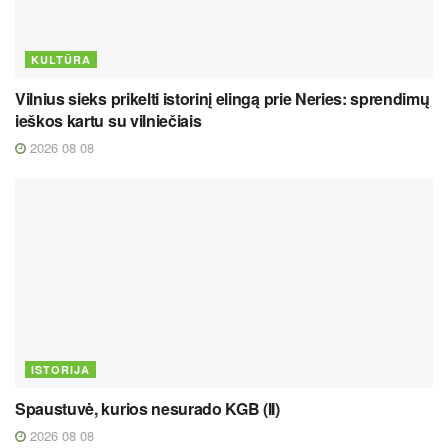
KULTŪRA
Vilnius sieks prikelti istorinį elingą prie Neries: sprendimų
ieškos kartu su vilniečiais
2026 08 08
ISTORIJA
Spaustuvė, kurios nesurado KGB (II)
2026 08 08