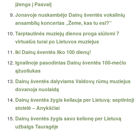
įžengs į Pasvalį
Jonavoje nuskambėjo Dainų šventės vokalinių
ansamblių koncertas „Žeme, kas tu esi?”
Tarptautinės muziejų dienos proga siūlomi 7
virtualūs turai po Lietuvos muziejus
Iki Dainų šventės liko 100 dienų!
Ignalinoje pasodintas Dainų šventės 100-mečio
ąžuoliukas
Dainų šventės dalyviams Valdovų rūmų muziejus
dovanoja nuolaidą
Dainų šventės žygis keliauja per Lietuvą: septintoji
stotelė – Anykščiai
Dainų šventės žygis savo kelionę per Lietuvą
užbaigs Tauragėje