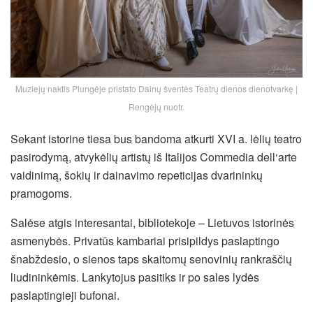
Muziejų naktis Plungėje pristato Dainų šventės Teatrų dienos dienotvarkę |
Rengėjų nuotr.
Sekant istorine tiesa bus bandoma atkurti XVI a. lėlių teatro
pasirodymą, atvykėlių artistų iš Italijos Commedia dell‘arte
vaidinimą, šokių ir dainavimo repeticijas dvarininkų
pramogoms.
Salėse atgis interesantai, bibliotekoje – Lietuvos istorinės
asmenybės. Privatūs kambariai prisipildys paslaptingo
šnabždesio, o sienos taps skaitomų senovinių rankraščių
liudininkėmis. Lankytojus pasitiks ir po sales lydės
paslaptingieji bufonai.