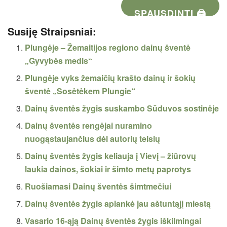
SPAUSDINTI 🖨
Susiję Straipsniai:
Plungėje – Žemaitijos regiono dainų šventė
„Gyvybės medis“
Plungėje vyks žemaičių krašto dainų ir šokių
šventė „Sosėtėkem Plungie“
Dainų šventės žygis suskambo Sūduvos sostinėje
Dainų šventės rengėjai nuramino
nuogąstaujančius dėl autorių teisių
Dainų šventės žygis keliauja į Vievį – žiūrovų
laukia dainos, šokiai ir šimto metų paprotys
Ruošiamasi Dainų šventės šimtmečiui
Dainų šventės žygis aplankė jau aštuntąjį miestą
Vasario 16-ąją Dainų šventės žygis iškilmingai