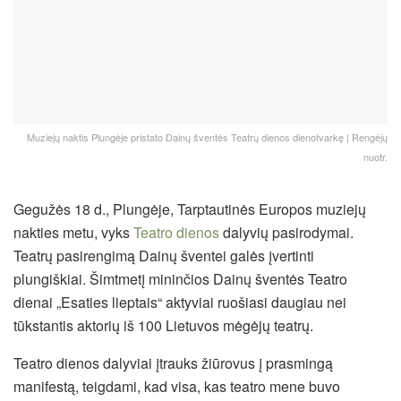
Muziejų naktis Plungėje pristato Dainų šventės Teatrų dienos dienotvarkę | Rengėjų
nuotr.
Gegužės 18 d., Plungėje, Tarptautinės Europos muziejų
nakties metu, vyks
Teatro dienos
dalyvių pasirodymai.
Teatrų pasirengimą Dainų šventei galės įvertinti
plungiškiai.
Šimtmetį mininčios Dainų šventės Teatro
dienai „Esaties lieptais“ aktyviai ruošiasi daugiau nei
tūkstantis aktorių iš 100 Lietuvos mėgėjų teatrų.
Teatro dienos dalyviai įtrauks žiūrovus į prasmingą
manifestą, teigdami, kad visa, kas teatro mene buvo